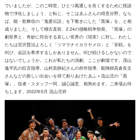
でいましたが、このご時世。ひとつ風通しを良くするために怪談
物で浄化しましょう、と転じ、そこはゑふさんの得意分野。なら
ば、能・歌舞伎の「鬼婆伝説」を下敷きにした『黒塚』を、と相
成りました。そして稽古直前、2.24の侵略戦争勃発。『黒塚』の
劇世界と、奇妙に符合する哀しい世界の《現実》に対し、わたし
たちは宮沢賢治よろしく「ツマラナイカラヤメロ」と「非戦」を
叫び、会話を希求するしかありません。叫び続けるしかないので
はないでしょうか。これが私たちの演劇、ここが劇場です。茂山
逸平氏の狂言指導、山村若静紀さんの所作指導、殺陣師高倉良文
さんなどの新しい出会いを得て創りあげたゑふ＋流山児の『黒
塚』。役者・スタッフ一同、誠心誠意、相努めます。ご来場お待
ちします。2022年5月 流山児祥