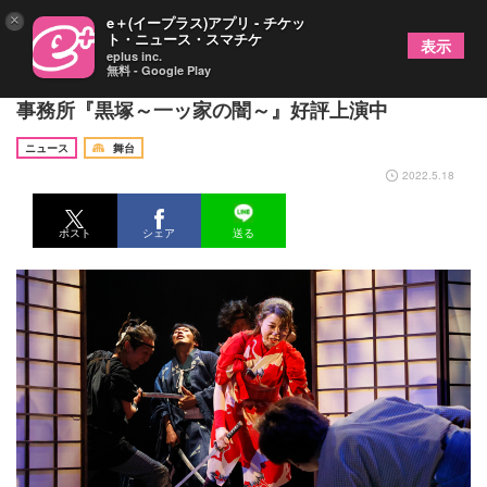
×
e＋(イープラス)アプリ - チケッ
ト・ニュース・スマチケ
表示
eplus inc.
無料 - Google Play
わかぎゑふ＆流山児祥からコメント到着、流山児★
事務所『黒塚～一ッ家の闇～』好評上演中
ニュース
舞台
2022.5.18
ポスト
シェア
送る