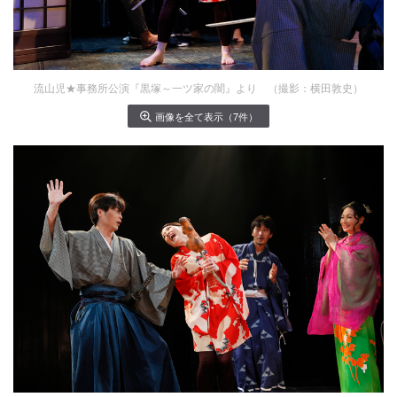
流山児★事務所公演『黒塚～一ツ家の闇』より （撮影：横田敦史）
画像を全て表示（7件）