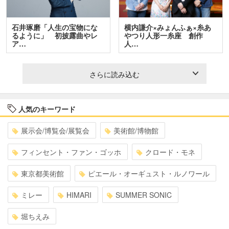
石井琢磨「人生の宝物にな
横内謙介×みょんふぁ×糸あ
るように」 初披露曲やレ
やつり人形一糸座 創作
ア…
人…
さらに読み込む
人気のキーワード
展示会/博覧会/展覧会
美術館/博物館
フィンセント・ファン・ゴッホ
クロード・モネ
東京都美術館
ピエール・オーギュスト・ルノワール
ミレー
HIMARI
SUMMER SONIC
堀ちえみ