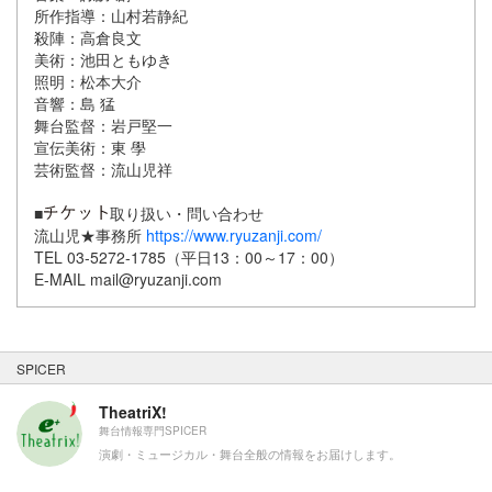
所作指導：山村若静紀
殺陣：高倉良文
美術：池田ともゆき
照明：松本大介
音響：島 猛
舞台監督：岩戸堅一
宣伝美術：東 學
芸術監督：流山児祥
■
取り扱い・問い合わせ
流山児★事務所
https://www.ryuzanji.com/
TEL 03-5272-1785（平日13：00～17：00）
E-MAIL mail@ryuzanji.com
SPICER
TheatriX!
舞台情報専門SPICER
演劇・ミュージカル・舞台全般の情報をお届けします。