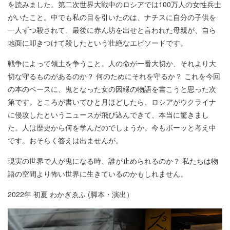
を読みました。第二次世界大戦中のロシアでは100万人の女性兵士
がいたこと。中でも私の目を引いたのは、ナチスに自分の子供を
一人ずつ殺されて、最後に赤ん坊を出せと言われた母親が、自ら
地面に叩きつけて殺したという壮絶なエピソードです。
戦争によって領土を争うこと。人の命が一番大切か、それより大
切な守るものがあるのか？ 何のためにそれを守るか？ これを今回
の本のベースに、鬼となった女の因縁の物語を書こうと思った次
第です。ところが書いてひと月ほどしたら、ロシアがウクライナ
に侵攻したというニュースが飛び込んできて、本当に驚きまし
た。人は歴史から何を学んだのでしょうか。今もボーッと考え中
です。おそらく答えは出ませんが。
現実の世界で人が鬼になる時、誰が止められるのか？ 私たちは物
語の空間より怖い世界に生きているのかもしれません。
2022年 初夏 わかぎゑふ (脚本・演出）