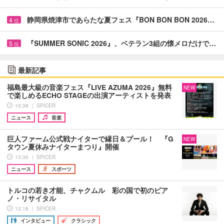
静岡県焼津市であらたな夏フェス『BON BON BON 2026…
4
位
『SUMMER SONIC 2026』、ベテラン3組の懐メロだけで…
5
位
最新記事
福島最大級の音楽フェス『LIVE AZUMA 2026』無料
NEW
で楽しめるECHO STAGEの出演アーティストを発表
15:38 ｜ SPICER
ニュース
音楽
巨人ファーム公式戦ナイターで縁日＆プール！ 『G
NEW
タウン夏休みナイターまつり』開催
13:36 ｜ SPICER
ニュース
スポーツ
トルコの若き才能、チャクムル 彩の国で初のピア
ノ・リサイタル
12:18 ｜ SPICER
インタビュー
クラシック