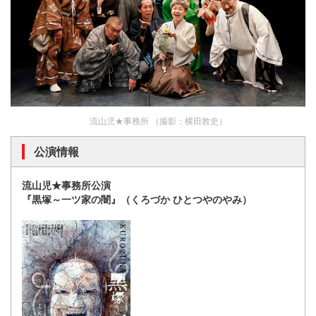
流山児★事務所 （撮影：横田敦史）
公演情報
流山児★事務所公演
『黒塚～一ツ家の闇』（くろづか ひとつやのやみ）