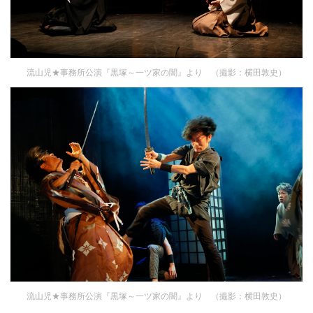
流山児★事務所公演『黒塚～一ツ家の闇』より （撮影：横田敦史）
流山児★事務所公演『黒塚～一ツ家の闇』より （撮影：横田敦史）