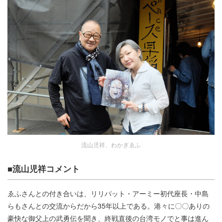
流山児祥、わかぎゑふ
■流山児祥コメント
ゑふさんとの付き合いは、リリパット・アーミー初代座長・中島
らもさんとの交流からだから35年以上である。港々に〇〇ありの
豪快な御父上の武勇伝を聞き、終戦直後の台湾モノでと事は進ん