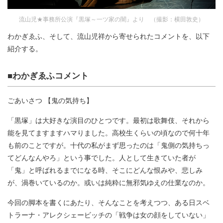
流山児★事務所公演『黒塚～一ツ家の闇』より （撮影：横田敦史）
わかぎゑふ、そして、流山児祥から寄せられたコメントを、以下
紹介する。
■わかぎゑふコメント
ごあいさつ 【鬼の気持ち】
「黒塚」は大好きな演目のひとつです。最初は歌舞伎、それから
能を見てますますハマりました。高校生くらいの頃なので何十年
も前のことですが。十代の私がまず思ったのは「鬼側の気持ちっ
てどんなんやろ」という事でした。人として生きていた者が
「鬼」と呼ばれるまでになる時、そこにどんな恨みや、悲しみ
が、渦巻いているのか。或いは純粋に無邪気ゆえの仕業なのか。
今回の脚本を書くにあたり、そんなことを考えつつ、ある日スベ
トラーナ・アレクシェービッチの「戦争は女の顔をしていない」