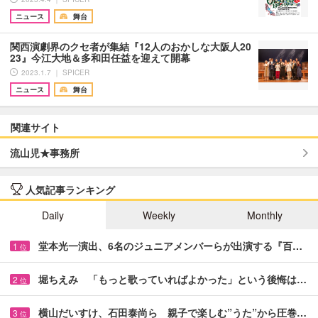
ニュース
舞台
関西演劇界のクセ者が集結『12人のおかしな大阪人20
23』今江大地＆多和田任益を迎えて開幕
2023.1.7 ｜ SPICER
ニュース
舞台
関連サイト
流山児★事務所
人気記事ランキング
Daily
Weekly
Monthly
堂本光一演出、6名のジュニアメンバーらが出演する『百…
1
位
堀ちえみ 「もっと歌っていればよかった」という後悔は…
2
位
横山だいすけ、石田泰尚ら 親子で楽しむ”うた”から圧巻…
3
位