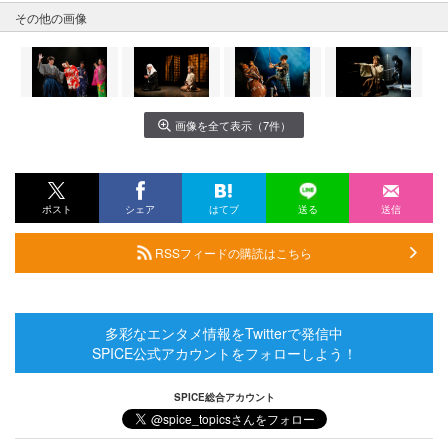
その他の画像
画像を全て表示（7件）
ポスト
シェア
はてブ
送る
送信
RSSフィードの購読はこちら
多彩なエンタメ情報をTwitterで発信中
SPICE公式アカウントをフォローしよう！
SPICE総合アカウント