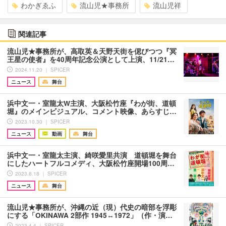
わかぎゑふ
流山児★事務所
流山児祥
関連記事
流山児★事務所が、高取英＆天野天街を偲びつつ『冥
王星の使者』を40周年記念公演として上演、11/21…
2024.11.20 ｜ SPICER
ニュース
舞台
浜中文一・室龍太W主演、大阪松竹座『わが街、道頓
堀』のメインビジュアル、コメント映像、あらすじ…
2023.10.30 ｜ SPICER
ニュース
動画
舞台
浜中文一・室龍太主演、綺咲愛里共演 道頓堀を舞台
にしたハートフルコメディ、大阪松竹座開場100周…
2023.8.18 ｜ SPICER
ニュース
舞台
流山児★事務所が、沖縄の近（現）代史の暗部を浮彫
にする「OKINAWA 2部作 1945↔1972」（作・演…
2023.4.4 ｜ SPICER