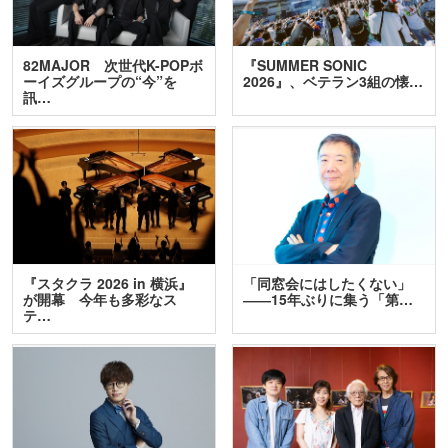
82MAJOR 次世代K-POPボ
『SUMMER SONIC
ーイズグループの“今”を
2026』、ベテラン3組の懐…
訊…
『スタクラ 2026 in 横浜』
「同窓会にはしたくない」
が開幕 今年も多彩なス
――15年ぶりに集う「第…
テ…