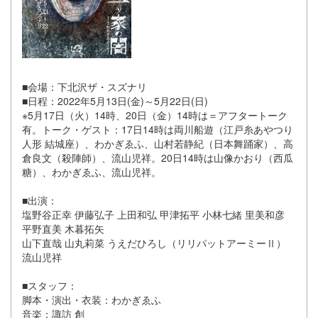
■会場：下北沢ザ・スズナリ
■日程：2022年5月13日(金)～5月22日(日)
※5月17日（火）14時、20日（金）14時は＝アフタートーク
有。トーク・ゲスト：17日14時は両川船遊（江戸糸あやつり
人形 結城座）、わかぎゑふ、山村若静紀（日本舞踊家）、高
倉良文（殺陣師）、流山児祥。20日14時は山像かおり（西瓜
糖）、わかぎゑふ、流山児祥。
■出演：
塩野谷正幸 伊藤弘子 上田和弘 甲津拓平 小林七緒 里美和彦
平野直美 木暮拓矢
山下直哉 山丸莉菜 うえだひろし（リリパットアーミーⅡ）
流山児祥
■スタッフ：
脚本・演出・衣装：わかぎゑふ
音楽：諏訪 創