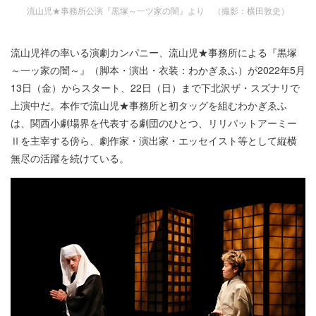
流山児★事務所公演『黒塚～一ツ家の闇』より （撮影：横田敦史）
流山児祥の率いる演劇カンパニー、流山児★事務所による『黒塚
～一ッ家の闇～』（脚本・演出・衣装：わかぎゑふ）が2022年5月
13日（金）からスタート、22日（日）まで下北沢ザ・スズナリで
上演中だ。本作で流山児★事務所と初タッグを組むわかぎゑふ
は、関西小劇場界を代表する劇団のひとつ、リリパットアーミー
Ⅱを主宰する傍ら、劇作家・演出家・エッセイスト等として縦横
無尽の活躍を続けている。