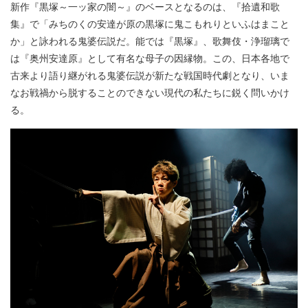
新作『黒塚～一ッ家の闇～』のベースとなるのは、『拾遺和歌
集』で「みちのくの安達が原の黒塚に鬼こもれりといふはまこと
か」と詠われる鬼婆伝説だ。能では『黒塚』、歌舞伎・浄瑠璃で
は『奥州安達原』として有名な母子の因縁物。この、日本各地で
古来より語り継がれる鬼婆伝説が新たな戦国時代劇となり、いま
なお戦禍から脱することのできない現代の私たちに鋭く問いかけ
る。