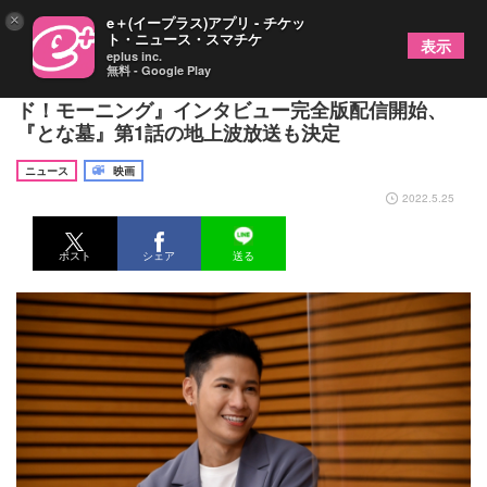
×
e＋(イープラス)アプリ - チケッ
ト・ニュース・スマチケ
表示
eplus inc.
無料 - Google Play
タイ俳優シントー・プラチャヤー、テレ朝『グッ
ド！モーニング』インタビュー完全版配信開始、
『とな墓』第1話の地上波放送も決定
ニュース
映画
2022.5.25
ポスト
シェア
送る