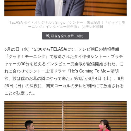
「TELASA タイ・オリジナル：Singto（シントー）来日記念！『グッド！モ
ーニング』インタビュー完全版」 (c)テレビ朝日
画像を全て表示（8件）
5月25日（水）12:00からTELASAにて、テレビ朝日の情報番組
『グッド！モーニング』で放送されたタイ俳優シントー・プラチ
ャヤーの30分を超えるインタビュー完全版が配信開始された。こ
れに合わせてシントー主演ドラマ『He’s Coming To Me～清明
節、彼は僕のお墓の隣にやって来た』第1話が6月4日（土）、6月
26日（日）の深夜に、関東ローカルのテレビ朝日にて放送される
ことが決定した。