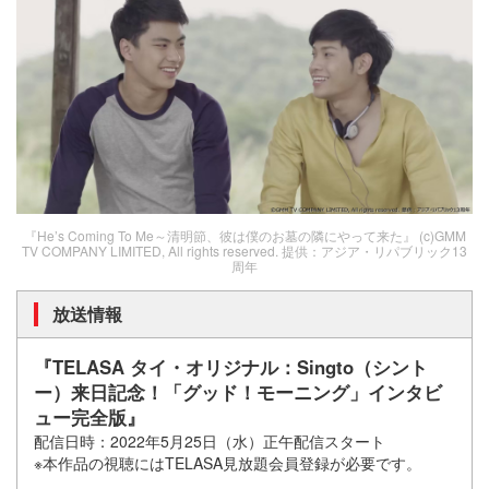
『He’s Coming To Me～清明節、彼は僕のお墓の隣にやって来た』 (c)GMM
TV COMPANY LIMITED, All rights reserved. 提供：アジア・リパブリック13
周年
放送情報
『TELASA タイ・オリジナル：Singto（シント
ー）来日記念！「グッド！モーニング」インタビ
ュー完全版』
配信日時：2022年5月25日（水）正午配信スタート
※本作品の視聴にはTELASA見放題会員登録が必要です。