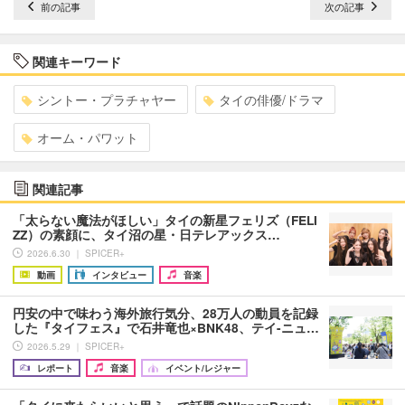
前の記事
次の記事
関連キーワード
シントー・プラチャヤー
タイの俳優/ドラマ
オーム・パワット
関連記事
「太らない魔法がほしい」タイの新星フェリズ（FELI
ZZ）の素顔に、タイ沼の星・日テレアックス…
2026.6.30 ｜ SPICER+
動画
インタビュー
音楽
円安の中で味わう海外旅行気分、28万人の動員を記録
した『タイフェス』で石井竜也×BNK48、テイ-ニュ…
2026.5.29 ｜ SPICER+
レポート
音楽
イベント/レジャー