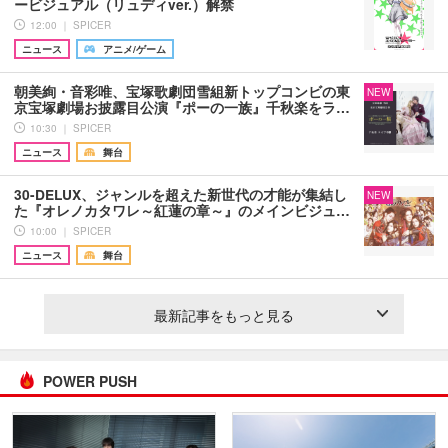
ービジュアル（リュディver.）解禁
12:00 ｜ SPICER
ニュース
アニメ/ゲーム
朝美絢・音彩唯、宝塚歌劇団雪組新トップコンビの東
NEW
京宝塚劇場お披露目公演『ポーの一族』千秋楽をラ…
10:30 ｜ SPICER
ニュース
舞台
30-DELUX、ジャンルを超えた新世代の才能が集結し
NEW
た『オレノカタワレ～紅蓮の章～』のメインビジュ…
10:00 ｜ SPICER
ニュース
舞台
最新記事をもっと見る
POWER PUSH