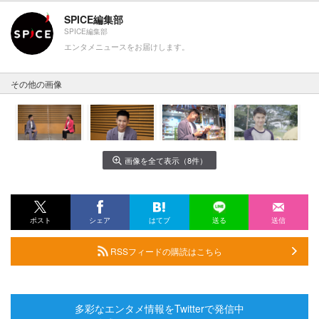
SPICE編集部
SPICE編集部
エンタメニュースをお届けします。
その他の画像
画像を全て表示（8件）
ポスト
シェア
はてブ
送る
送信
RSSフィードの購読はこちら
多彩なエンタメ情報をTwitterで発信中