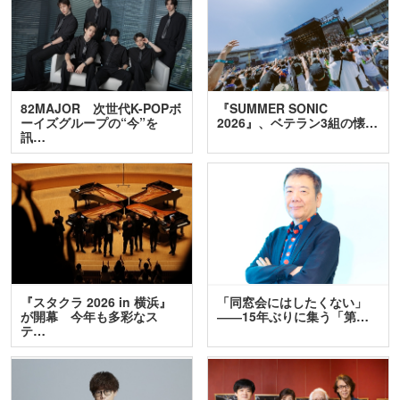
82MAJOR 次世代K-POPボ
『SUMMER SONIC
ーイズグループの“今”を
2026』、ベテラン3組の懐…
訊…
『スタクラ 2026 in 横浜』
「同窓会にはしたくない」
が開幕 今年も多彩なス
――15年ぶりに集う「第…
テ…