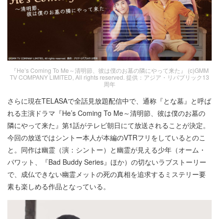
『He’s Coming To Me～清明節、彼は僕のお墓の隣にやって来た』 (c)GMM
TV COMPANY LIMITED, All rights reserved. 提供：アジア・リパブリック13
周年
さらに現在TELASAで全話見放題配信中で、通称『とな墓』と呼ば
れる主演ドラマ『He’s Coming To Me～清明節、彼は僕のお墓の
隣にやって来た』第1話がテレビ朝日にて放送されることが決定。
今回の放送ではシントー本人が本編のVTRフリをしているとのこ
と。同作は幽霊（演：シントー）と幽霊が見える少年（オーム・
パワット、『Bad Buddy Series』ほか）の切ないラブストーリー
で、成仏できない幽霊メットの死の真相を追求するミステリー要
素も楽しめる作品となっている。