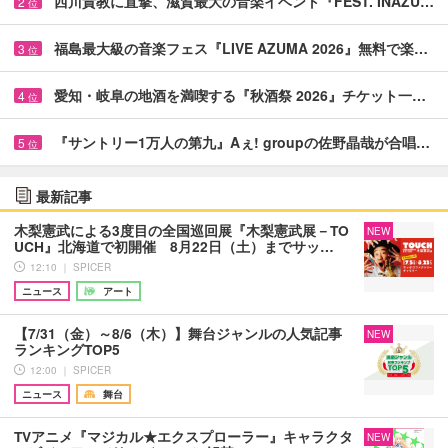
西川貴教に直撃、滋賀最大の音楽イベント『FEST. INAZU…
2
位
福島最大級の音楽フェス『LIVE AZUMA 2026』無料で楽…
3
位
愛知・岐阜の地酒を満喫する『秋酒祭 2026』チケット一…
4
位
『サントリー1万人の第九』Aぇ! groupの佐野晶哉が合唱…
5
位
最新記事
木梨憲武による3度目の全国巡回展『木梨憲武展－TO
NEW
UCH』北海道で初開催 8月22日（土）までサッ…
12:10 ｜ SPICER
ニュース
アート
【7/31（金）～8/6（木）】舞台ジャンルの人気記事
NEW
ランキングTOP5
12:00 ｜ SPICER
ニュース
舞台
TVアニメ『マジカル★エクスプローラー』キャラクタ
NEW