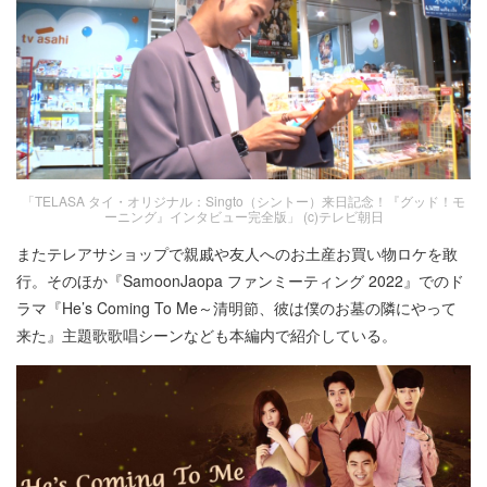
「TELASA タイ・オリジナル：Singto（シントー）来日記念！『グッド！モ
ーニング』インタビュー完全版」 (c)テレビ朝日
またテレアサショップで親戚や友人へのお土産お買い物ロケを敢
行。そのほか『SamoonJaopa ファンミーティング 2022』でのド
ラマ『He’s Coming To Me～清明節、彼は僕のお墓の隣にやって
来た』主題歌歌唱シーンなども本編内で紹介している。