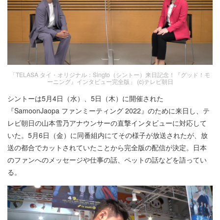
「TELASA タイ・オリジナル：Singto（シントー）来日記念！『グッド！モ
ーニング』インタビュー完全版」 (c)テレビ朝日
シントーは5月4日（水）、5日（木）に開催された
『SamoonJaopa ファンミーティング 2022』のために来日し、テ
レビ朝日の山本雪乃アナウンサーの直撃インタビューに対応して
いた。5月6日（金）に同番組内にてその様子が放送されたが、放
送の都合でカットされていたことから完全版の配信が決定。日本
のファンへのメッセージや仕事の話、ペットの話などを語ってい
る。