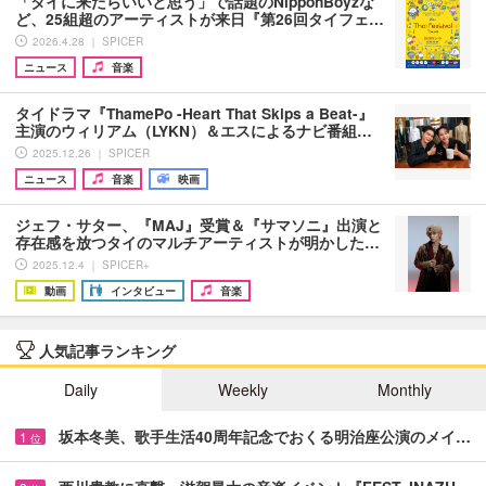
「タイに来たらいいと思う」で話題のNipponBoyzな
ど、25組超のアーティストが来日『第26回タイフェ…
2026.4.28 ｜ SPICER
ニュース
音楽
タイドラマ『ThamePo -Heart That Skips a Beat-』
主演のウィリアム（LYKN）＆エスによるナビ番組…
2025.12.26 ｜ SPICER
ニュース
音楽
映画
ジェフ・サター、『MAJ』受賞＆『サマソニ』出演と
存在感を放つタイのマルチアーティストが明かした…
2025.12.4 ｜ SPICER+
動画
インタビュー
音楽
人気記事ランキング
Daily
Weekly
Monthly
坂本冬美、歌手生活40周年記念でおくる明治座公演のメイ…
1
位