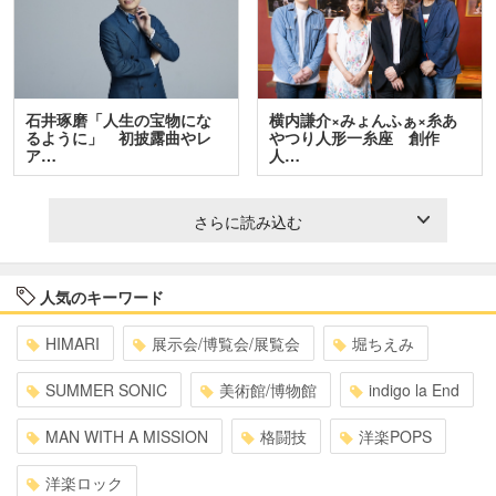
石井琢磨「人生の宝物にな
横内謙介×みょんふぁ×糸あ
るように」 初披露曲やレ
やつり人形一糸座 創作
ア…
人…
さらに読み込む
人気のキーワード
HIMARI
展示会/博覧会/展覧会
堀ちえみ
SUMMER SONIC
美術館/博物館
indigo la End
MAN WITH A MISSION
格闘技
洋楽POPS
洋楽ロック