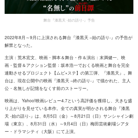
舞台『漆黒天 -始の語り-』予告
2022年8月～9月に上演される舞台『漆黒天 –始の語り-』の予告が
解禁となった。
主演：荒木宏文、映画・脚本＆舞台・作＆演出：末満健一、映
画・監督＆アクション監督：坂本浩一でおくる映画と舞台を完全
連動させるプロジェクト【ムビ×ステ】の第三弾、『漆黒天』。舞
台は、現在公開中の映画『漆黒天 –終の語り-』で描かれた、主人
公・名無しが記憶をなくす前のストーリー。
映画は、Yahoo!映画レビュー4.7という高評価を獲得し、大きな盛
り上がりを見せている本作。全ての真実が明かされる舞台『漆黒
天 -始の語り-』は、8月5日（金）～8月21日（日）サンシャイン劇
場（東京）、8月31日（水）～9月4日（日）梅田芸術劇場シアタ
ー・ドラマシティ（大阪）にて上演。