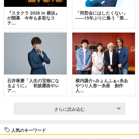
『スタクラ 2026 in 横浜』
「同窓会にはしたくない」
が開幕 今年も多彩なス
――15年ぶりに集う「第…
テ…
石井琢磨「人生の宝物にな
横内謙介×みょんふぁ×糸あ
るように」 初披露曲やレ
やつり人形一糸座 創作
ア…
人…
さらに読み込む
人気のキーワード