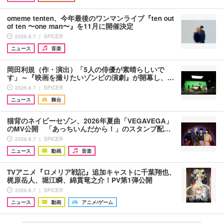
omeme tenten、今年最後のワンマンライブ『ten out
of ten 〜one man〜』を11月に開催決定
2026.8.7 ｜ SPICER
ニュース
音楽
岡田利規（作・演出）「5人の俳優が素晴らしいで
す」～『映画を撮りたいゾンビの演劇』が開幕し、…
2026.8.7 ｜ SPICER
ニュース
舞台
猫背のネイビーセゾン、2026年夏曲「VEGAVEGA」
のMV公開 「あっちいんだから！」のスタンプ配…
2026.8.7 ｜ SPICER
ニュース
動画
音楽
TVアニメ『ロメリア戦記』追加キャストに千葉翔也、
梶原岳人、堀江瞬、綿貫竜之介！PV第1弾公開
2026.8.7 ｜ SPICER
ニュース
動画
アニメ/ゲーム