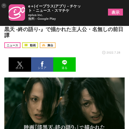
×
e＋(イープラス)アプリ - チケッ
ト・ニュース・スマチケ
表示
eplus inc.
無料 - Google Play
舞台『漆黒天 -始の語り-』の予告が解禁 映画『漆
黒天 -終の語り-』で描かれた主人公・名無しの前日
譚
ニュース
動画
舞台
2022.7.28
ポスト
シェア
送る