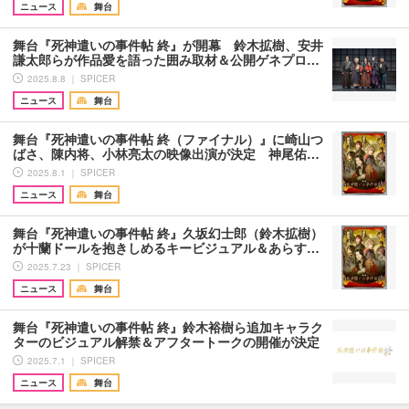
ニュース
舞台
舞台『死神遣いの事件帖 終』が開幕 鈴木拡樹、安井
謙太郎らが作品愛を語った囲み取材＆公開ゲネプロ…
2025.8.8 ｜ SPICER
ニュース
舞台
舞台『死神遣いの事件帖 終（ファイナル）』に崎山つ
ばさ、陳内将、小林亮太の映像出演が決定 神尾佑…
2025.8.1 ｜ SPICER
ニュース
舞台
舞台『死神遣いの事件帖 終』久坂幻士郎（鈴木拡樹）
が十蘭ドールを抱きしめるキービジュアル＆あらす…
2025.7.23 ｜ SPICER
ニュース
舞台
舞台『死神遣いの事件帖 終』鈴木裕樹ら追加キャラク
ターのビジュアル解禁＆アフタートークの開催が決定
2025.7.1 ｜ SPICER
ニュース
舞台