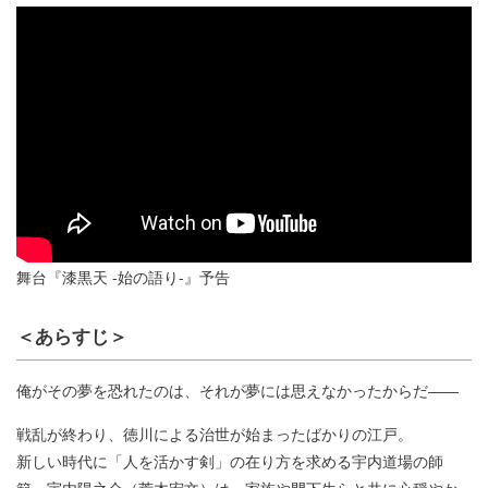
舞台『漆黒天 -始の語り-』予告
＜あらすじ＞
俺がその夢を恐れたのは、それが夢には思えなかったからだ――
戦乱が終わり、徳川による治世が始まったばかりの江戸。
新しい時代に「人を活かす剣」の在り方を求める宇内道場の師
範・宇内陽之介（荒木宏文）は、家族や門下生らと共に心穏やか