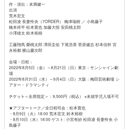
作・演出：末満健一
出演
荒木宏文
松田凌 長妻怜央（7ORDER） 梅津瑞樹 ／ 小島藤子
橋本祥平 松本寛也 加藤大悟 安田桃太郎
小澤雄太 鈴木裕樹
工藤翔馬 榮桃太郎 澤田圭佑 下尾浩章 菅原健志 杉本佳幹 宮
永裕都 横山慶次郎
会場・日程：
2022年8月5日（金）～8月21日（日）東京：サンシャイン劇
場
2022年8月31日（水）～9月4日（日）大阪：梅田芸術劇場 シ
アター・ドラマシティ
＜全席指定＞：9,500円（税込） ※未就学児入場不可
★アフタートーク／全日程司会：松本寛也
・8月9日（火）18:00 荒木宏文 鈴木裕樹
・8月10日（水）18:00 ゲスト: 小宮有紗 松田凌 長妻怜央 小
島藤子