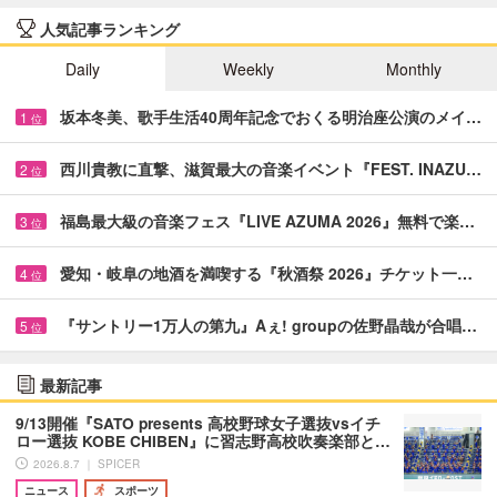
人気記事ランキング
Daily
Weekly
Monthly
坂本冬美、歌手生活40周年記念でおくる明治座公演のメイ…
1
位
西川貴教に直撃、滋賀最大の音楽イベント『FEST. INAZU…
2
位
福島最大級の音楽フェス『LIVE AZUMA 2026』無料で楽…
3
位
愛知・岐阜の地酒を満喫する『秋酒祭 2026』チケット一…
4
位
『サントリー1万人の第九』Aぇ! groupの佐野晶哉が合唱…
5
位
最新記事
9/13開催『SATO presents 高校野球女子選抜vsイチ
ロー選抜 KOBE CHIBEN』に習志野高校吹奏楽部と…
2026.8.7 ｜ SPICER
ニュース
スポーツ