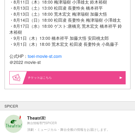
・8月11日（木）18:00 梅津瑞樹 小澤雄太 鈴木裕樹
・8月13日（土）13:00 松田凌 長妻怜央 橋本祥平
・8月13日（土）18:00 荒木宏文 梅津瑞樹 加藤大悟
・8月14日（日）18:00 松田凌 長妻怜央 梅津瑞樹 小澤雄太
・8月17日（水）18:00 ゲスト:唐橋充 荒木宏文 橋本祥平 鈴
木裕樹
・9月1日（木）13:00 橋本祥平 加藤大悟 安田桃太郎
・9月1日（木）18:00 荒木宏文 松田凌 長妻怜央 小島藤子
公式HP：
toei-movie-st.com
＠2022 movie-st
はこちら
SPICER
TheatriX!
舞台情報専門SPICER
演劇・ミュージカル・舞台全般の情報をお届けします。