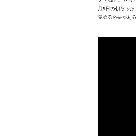
月5日の朝だっ
集める必要がある