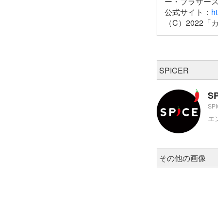
ー・ブラザー
公式サイト：
ht
（C）2022
SPICER
S
SP
エ
その他の画像