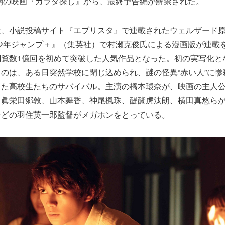
公開の映画『カラダ探し』から、最終予告編が解禁された。
は、小説投稿サイト『エブリスタ』で連載されたウェルザード
『少年ジャンプ＋』（集英社）で村瀬克俊氏による漫画版が連載
閲覧数1億回を初めて突破した人気作品となった。初の実写化と
のは、ある日突然学校に閉じ込められ、謎の怪異“赤い人”に惨
った高校生たちのサバイバル。主演の橋本環奈が、映画の主人
、眞栄田郷敦、山本舞香、神尾楓珠、醍醐虎汰朗、横田真悠ら
などの羽住英一郎監督がメガホンをとっている。