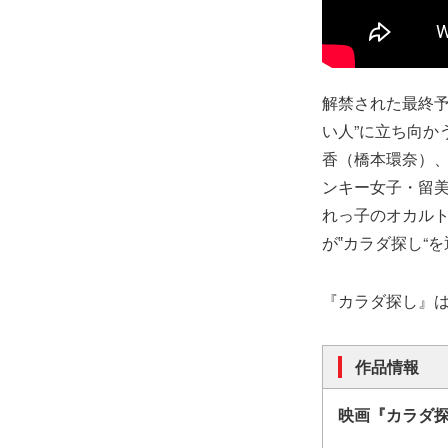
解禁された最終予
い人”に立ち向か
香（橋本環奈）
ンキー女子・留
れっ子のオカル
が‟カラダ探し“
『カラダ探し』
作品情報
映画『カラダ