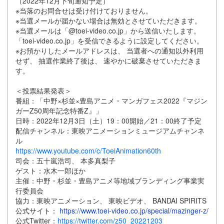
（2022年12月下旬通知予定）
※当落のお問合せは受け付けておりません。
※当選メールが届かない場合は無効とさせていただきます。
※当選メールは「@toei-video.co.jp」から送信いたします。
「toei-video.co.jp」を受信できるように設定してください。
※お預かりしたメールアドレスは、 当選者への通知以外利用
せず、 抽選作業終了後は、 速やかに破棄させていただきま
す。
＜投票結果発表＞
番組：「中野×杉並×豊島アニメ・マンガフェス2022『マジン
ガーZ50周年記念特番Z』」
日時：2022年12月3日（土）19：00開始／21：00終了予定
配信チャンネル：東映アニメーションミュージアムチャンネ
ル
https://www.youtube.com/c/ToeiAnimation60th
司会：五十嵐浩司、 本多真梨子
ゲスト：水木一郎ほか
主催：中野・杉並・豊島アニメ等地域ブランディング事業実
行委員会
協力：東映アニメーション、 東映ビデオ、 BANDAI SPIRITS
公式サイト：
https://www.toei-video.co.jp/special/mazinger-z/
公式Twitter：
https://twitter.com/z50_20221203