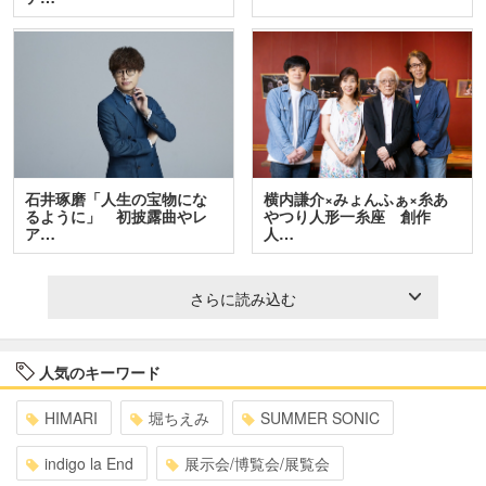
石井琢磨「人生の宝物にな
横内謙介×みょんふぁ×糸あ
るように」 初披露曲やレ
やつり人形一糸座 創作
ア…
人…
さらに読み込む
人気のキーワード
HIMARI
堀ちえみ
SUMMER SONIC
indigo la End
展示会/博覧会/展覧会