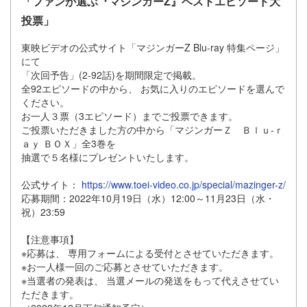
「ファンが選ぶ『マジンガーZ』ベストエピソード大
投票」
東映ビデオの公式サイト「マジンガーZ Blu-ray 特集ページ」
にて
「次回予告」(2-92話)を期間限定で掲載。
全92エピソードの中から、 お気に入りのエピソードを選んで
ください。
お一人３票（3エピソード）までご投票できます。
ご投票いただきました方の中から「マジンガーＺ Ｂｌｕ‐ｒ
ａｙ ＢＯＸ」全3巻を
抽選で５名様にプレゼントいたします。
公式サイト：
https://www.toei-video.co.jp/special/mazinger-z/
応募期間：2022年10月19日（水）12:00～11月23日（水・
祝）23:59
【注意事項】
※応募は、 専用フォームによる受付とさせていただきます。
※お一人様一回のご応募とさせていただきます。
※当選者の発表は、 当選メールの発送をもって代えさせてい
ただきます。