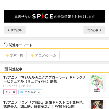
見逃せない
の最新情報をお届けします
前の記事
次の記事
関連キーワード
水木一郎
アニメ/ゲーム
関連記事
TVアニメ『マジカル★エクスプローラー』キャラクタ
ービジュアル（リュディver.）解禁
2026.8.8 ｜ SPICER
ニュース
アニメ/ゲーム
TVアニメ『ロメリア戦記』追加キャストに千葉翔也、
梶原岳人、堀江瞬、綿貫竜之介！PV第1弾公開