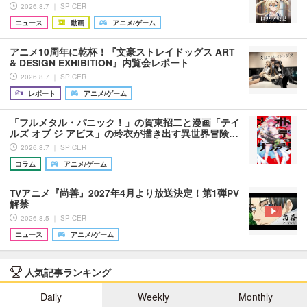
2026.8.7 ｜ SPICER
ニュース
動画
アニメ/ゲーム
アニメ10周年に乾杯！『文豪ストレイドッグス ART
& DESIGN EXHIBITION』内覧会レポート
2026.8.7 ｜ SPICER
レポート
アニメ/ゲーム
「フルメタル・パニック！」の賀東招二と漫画「テイ
ルズ オブ ジ アビス」の玲衣が描き出す異世界冒険…
2026.8.7 ｜ SPICER
コラム
アニメ/ゲーム
TVアニメ『尚善』2027年4月より放送決定！第1弾PV
解禁
2026.8.5 ｜ SPICER
ニュース
アニメ/ゲーム
人気記事ランキング
Daily
Weekly
Monthly