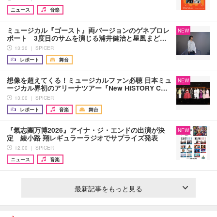
ニュース
音楽
ミュージカル『ゴースト』両バージョンのゲネプロレ
NEW
ポート 3度目のサムを演じる浦井健治と星風まど…
13:30 ｜ SPICER
レポート
舞台
想像を超えてくる！ミュージカルファン必聴 日本ミュ
NEW
ージカル界初のアリーナツアー『New HISTORY C…
13:00 ｜ SPICER
レポート
音楽
舞台
『氣志團万博2026』アイナ・ジ・エンドの出演が決
NEW
定 綾小路 翔レギュラーラジオでサプライズ発表
12:00 ｜ SPICER
ニュース
音楽
最新記事をもっと見る