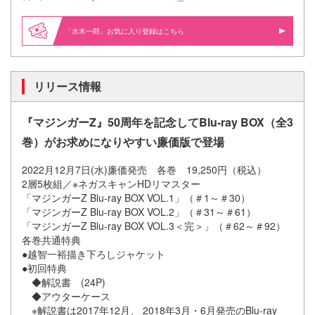
「水木一郎」お気に入り登録はこちら
リリース情報
『マジンガーZ』50周年を記念してBlu-ray BOX（全3
巻）がお求めになりやすい廉価版で登場
2022月12月7日(水)廉価発売 各巻 19,250円（税込）
2層5枚組／※ネガスキャンHDリマスター
「マジンガーZ Blu-ray BOX VOL.1」（＃1～＃30）
「マジンガーZ Blu-ray BOX VOL.2」（＃31～＃61）
「マジンガーZ Blu-ray BOX VOL.3＜完＞」（＃62～＃92）
各巻共通特典
●越智一裕描き下ろしジャケット
●初回特典
◆解説書 (24P)
◆アウターケース
※解説書は2017年12月、 2018年3月・6月発売のBlu-ray