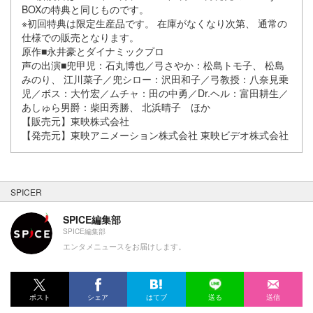
BOXの特典と同じものです。
※初回特典は限定生産品です。 在庫がなくなり次第、 通常の
仕様での販売となります。
原作■永井豪とダイナミックプロ
声の出演■兜甲児：石丸博也／弓さやか：松島トモ子、 松島
みのり、 江川菜子／兜シロー：沢田和子／弓教授：八奈見乗
児／ボス：大竹宏／ムチャ：田の中勇／Dr.ヘル：富田耕生／
あしゅら男爵：柴田秀勝、 北浜晴子 ほか
【販売元】東映株式会社
【発売元】東映アニメーション株式会社 東映ビデオ株式会社
SPICER
SPICE編集部
SPICE編集部
エンタメニュースをお届けします。
ポスト
シェア
はてブ
送る
送信