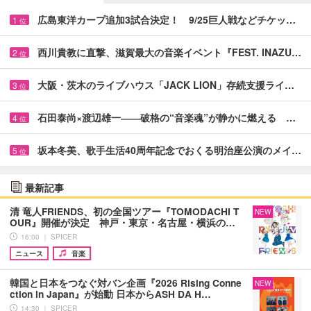
広島東洋カープ追加3試合決定！ 9/25巨人戦などチケッ…
1
位
西川貴教に直撃、滋賀最大の音楽イベント『FEST. INAZU…
2
位
大阪・茨木のライブハウス「JACK LION」存続支援ライ…
3
位
石田泰尚×渡辺雄一――破格の“音楽魂”が静かに燃える …
4
位
坂本冬美、歌手生活40周年記念でおくる明治座公演のメイ…
5
位
最新記事
清 竜人FRIENDS、初の全国ツアー『TOMODACHI T
NEW
OUR』開催が決定 神戸・東京・名古屋・横浜の…
16:00 ｜ SPICER
ニュース
音楽
韓国と日本をつなぐ対バン企画『2026 Rising Conne
NEW
ction in Japan』が始動 日本からASH DA H…
14:30 ｜ SPICER