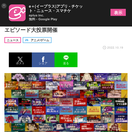
×
e＋(イープラス)アプリ - チケッ
ト・ニュース・スマチケ
表示
eplus inc.
無料 - Google Play
『マジンガーZ』５０周年記念 TVシリーズベスト
エピソード大投票開催
ニュース
アニメ/ゲーム
2022.10.19
ポスト
シェア
送る