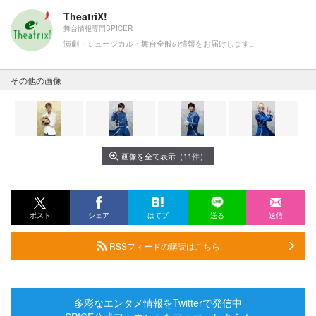
TheatriX!
舞台情報専門SPICER
演劇・ミュージカル・舞台全般の情報をお届けします。
その他の画像
画像を全て表示（11件）
ポスト
シェア
はてブ
送る
送信
RSSフィードの購読はこちら
多彩なエンタメ情報をTwitterで発信中