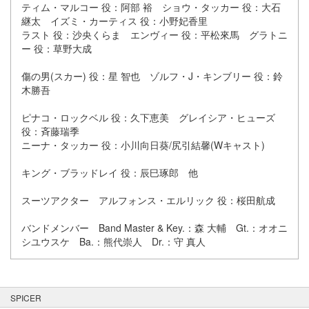
ティム・マルコー 役：阿部 裕 ショウ・タッカー 役：大石
継太 イズミ・カーティス 役：小野妃香里
ラスト 役：沙央くらま エンヴィー 役：平松來馬 グラトニ
ー 役：草野大成
傷の男(スカー) 役：星 智也 ゾルフ・J・キンブリー 役：鈴
木勝吾
ピナコ・ロックベル 役：久下恵美 グレイシア・ヒューズ
役：斉藤瑞季
ニーナ・タッカー 役：小川向日葵/尻引結馨(Wキャスト)
キング・ブラッドレイ 役：辰巳琢郎 他
スーツアクター アルフォンス・エルリック 役：桜田航成
バンドメンバー Band Master & Key.：森 大輔 Gt.：オオニ
シユウスケ Ba.：熊代崇人 Dr.：守 真人
SPICER