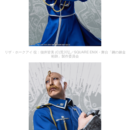
リザ・ホークアイ 役：佃井皆美 (C)荒川弘／SQUARE ENIX・舞台「鋼の錬金
術師」製作委員会