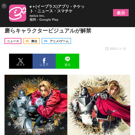
×
e＋(イープラス)アプリ - チケッ
ト・ニュース・スマチケ
表示
eplus inc.
無料 - Google Play
舞台『鋼の錬金術師』眞嶋秀斗、蒼木 陣、和田琢
磨らキャラクタービジュアルが解禁
ニュース
舞台
アニメ/ゲーム
2022.11.12
ポスト
シェア
送る