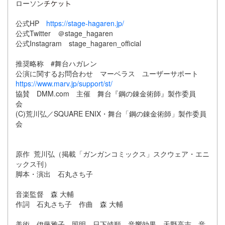
ローソン
公式HP
https://stage-hagaren.jp/
公式Twitter ＠stage_hagaren
公式Instagram stage_hagaren_official
推奨略称 #舞台ハガレン
公演に関するお問合わせ マーベラス ユーザーサポート
https://www.marv.jp/support/st/
協賛 DMM.com 主催 舞台『鋼の錬金術師』製作委員
会
(C)荒川弘／SQUARE ENIX・舞台「鋼の錬金術師」製作委員
会
原作 荒川弘（掲載「ガンガンコミックス」スクウェア・エニ
ックス刊）
脚本・演出 石丸さち子
音楽監督 森 大輔
作詞 石丸さち子 作曲 森 大輔
美術 伊藤雅子 照明 日下靖順 音響効果 天野高志 音