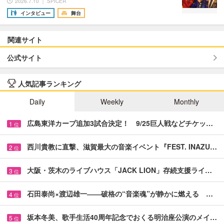
2026.7.10 ｜ SPICER
インタビュー
舞台
関連サイト
公式サイト
人気記事ランキング
Daily
Weekly
Monthly
広島東洋カープ追加3試合決定！ 9/25巨人戦などチケッ…
1
位
西川貴教に直撃、滋賀最大の音楽イベント『FEST. INAZU…
2
位
大阪・茨木のライブハウス「JACK LION」存続支援ライ…
3
位
石田泰尚×渡辺雄一――破格の“音楽魂”が静かに燃える …
4
位
坂本冬美、歌手生活40周年記念でおくる明治座公演のメイ…
5
位