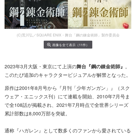
(C)荒川弘／SQUARE ENIX・舞台「鋼の錬金術師」製作委員会
画像を全て表示（11件）
2023年3月大阪・東京にて上演の
舞台『鋼の錬金術師』
。
このたび追加のキャラクタービジュアルが解禁となった。
原作は2001年8月号から『月刊「少年ガンガン」』（スク
ウェア・エニックス刊）にて連載を開始、2010年7月号ま
で全108話が掲載され、2021年7月時点で全世界シリーズ
累計部数は8,000万部を突破。
通称『ハガレン』として数多くのファンから愛されている