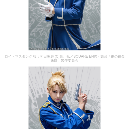
ロイ・マスタング 役：和田琢磨 (C)荒川弘／SQUARE ENIX・舞台「鋼の錬金
術師」製作委員会