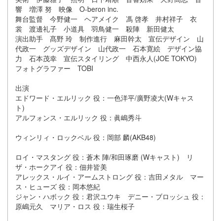
響 増澤 努 映像 O-beron inc.
舞台監督 今野健一 ヘアメイク 馮 啓孝 井村祥子 衣
裳 渡邊礼子 小道具 羽鳥健一 殺陣 新田健太
演出助手 髙野 玲 制作進行 麻田幹太 宣伝デザイン 山
代政一 グッズデザイン 山代政一 石本寛絵 デザイン協
力 石本茂幸 宣伝スタイリング 中西永人(JOE TOKYO)
フォトグラファー TOBI
出演
エドワード・エルリック 役：一色洋平/廣野凌大(Wキャス
ト)
アルフォンス・エルリック 役：眞嶋秀斗
ウィンリィ・ロックベル 役：岡部 麟(AKB48)
ロイ・マスタング 役：蒼木 陣/和田琢磨 (Wキャスト) リ
ザ・ホークアイ 役：佃井皆美
アレックス・ルイ・アームストロング 役：吉田メタル マー
ス・ヒューズ 役：岡本悠紀
ジャン・ハボック 役：君沢ユウキ デニー・ブロッシュ 役：
原嶋元久 マリア・ロス 役：瑞生桜子