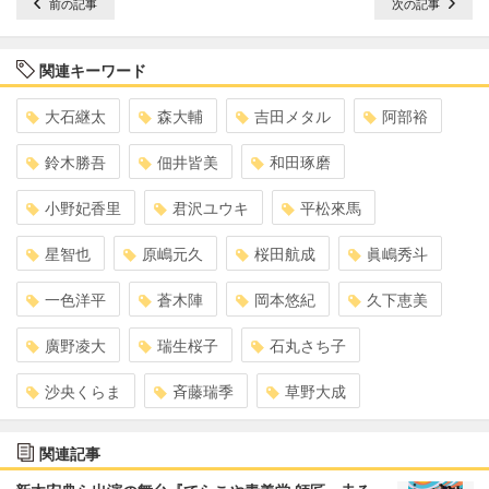
前の記事
次の記事
関連キーワード
大石継太
森大輔
吉田メタル
阿部裕
鈴木勝吾
佃井皆美
和田琢磨
小野妃香里
君沢ユウキ
平松來馬
星智也
原嶋元久
桜田航成
眞嶋秀斗
一色洋平
蒼木陣
岡本悠紀
久下恵美
廣野凌大
瑞生桜子
石丸さち子
沙央くらま
斉藤瑞季
草野大成
関連記事