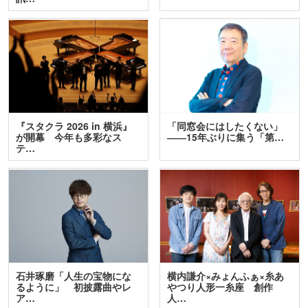
『スタクラ 2026 in 横浜』
「同窓会にはしたくない」
が開幕 今年も多彩なス
――15年ぶりに集う「第…
テ…
石井琢磨「人生の宝物にな
横内謙介×みょんふぁ×糸あ
るように」 初披露曲やレ
やつり人形一糸座 創作
ア…
人…