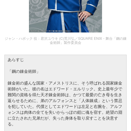
ジャン・ハボック 役：君沢ユウキ (C)荒川弘／SQUARE ENIX・舞台「鋼の錬
金術師」製作委員会
あらすじ
「鋼の錬金術師」
錬金術の盛んな国家・アメストリスに、そう呼ばれる国家錬金
術師がいた。彼の名はエドワード・エルリック。史上最年少で
難関の資格を得た天才錬金術師は、かつて最愛の亡き母を生き
返らせるために、弟のアルフォンスと「人体錬成」という禁忌
を犯していた。代償としてエドワードは左足と右腕を、アルフ
ォンスは肉体の全てを失いからっぽの鎧に魂を宿す。絶望の淵
に立たされた兄弟だが、失った身体を取り戻すことを決意す
る。