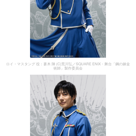
ロイ・マスタング 役：蒼木 陣 (C)荒川弘／SQUARE ENIX・舞台「鋼の錬金
術師」製作委員会