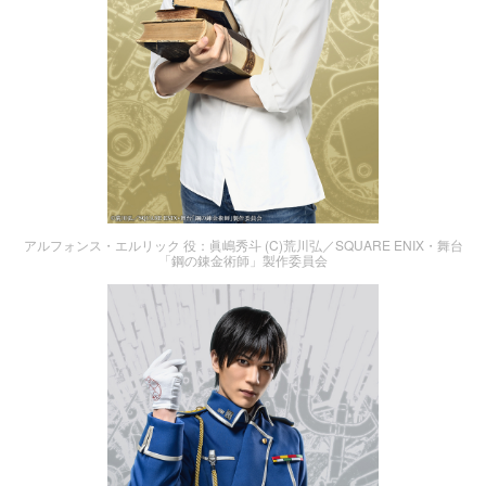
アルフォンス・エルリック 役：眞嶋秀斗 (C)荒川弘／SQUARE ENIX・舞台
「鋼の錬金術師」製作委員会