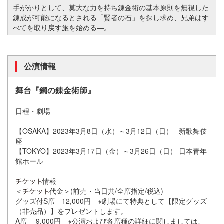
手がかりとして、莫大な力を持ち錬金術の基本原則を無視した
錬成が可能になるとされる「賢者の石」を探し求め、兄弟はす
べてを取り戻す旅を始める―。
公演情報
舞台『鋼の錬金術師』
日程・劇場
【OSAKA】2023年3月8日（水）～3月12日（日） 新歌舞伎
座
【TOKYO】2023年3月17日（金）～3月26日（日） 日本青年
館ホール
情報
＜
代金＞(前売・当日共/全席指定/税込)
グッズ付S席 12,000円 ※劇場にて特典として【限定グッズ
（非売品）】をプレゼントします。
A席 9,000円 ※公演および各席種の詳細に関しましては、