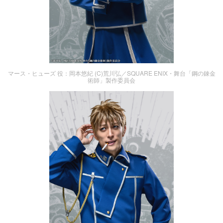
マース・ヒューズ 役：岡本悠紀 (C)荒川弘／SQUARE ENIX・舞台「鋼の錬金
術師」製作委員会