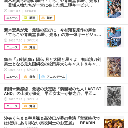
新木宏典ら出演の舞台『てらこや青義堂 師匠、走る』
登場人物たちが一堂に会した第二弾キービジ…
2026.8.1 ｜ SPICER
ニュース
動画
舞台
新木宏典が元・最強の忍びに 今村翔吾原作の舞台
『てらこや青義堂 師匠、走る』の第一弾キービジュ…
2026.7.20 ｜ SPICER
ニュース
舞台
舞台『刀剣乱舞』陽伝 月と太陽と星々よ 初出演刀剣
男士となる鬼丸国綱役の松田昇大らキャスト＆キャ…
2026.7.17 ｜ SPICER
ニュース
舞台
アニメ/ゲーム
劇団☆新感線、最後の決定版『髑髏城の七人 LAST ST
AND』の上演が決定 早乙女太一が捨之介、早乙…
2026.7.13 ｜ SPICER
ニュース
舞台
沙央くらま＆宇月颯＆髙汐巴が夢の共演「宝塚時代で
は絶対にあり得ない男役同士のお芝居」 READIN…