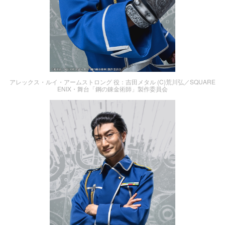
アレックス・ルイ・アームストロング 役：吉田メタル (C)荒川弘／SQUARE
ENIX・舞台「鋼の錬金術師」製作委員会