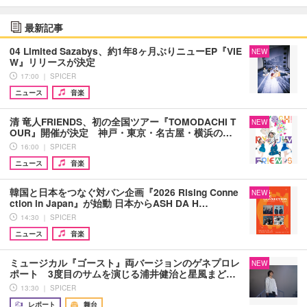
最新記事
04 Limited Sazabys、約1年8ヶ月ぶりニューEP『VIE
NEW
W』リリースが決定
17:00 ｜ SPICER
ニュース
音楽
清 竜人FRIENDS、初の全国ツアー『TOMODACHI T
NEW
OUR』開催が決定 神戸・東京・名古屋・横浜の…
16:00 ｜ SPICER
ニュース
音楽
韓国と日本をつなぐ対バン企画『2026 Rising Conne
NEW
ction in Japan』が始動 日本からASH DA H…
14:30 ｜ SPICER
ニュース
音楽
ミュージカル『ゴースト』両バージョンのゲネプロレ
NEW
ポート 3度目のサムを演じる浦井健治と星風まど…
13:30 ｜ SPICER
レポート
舞台