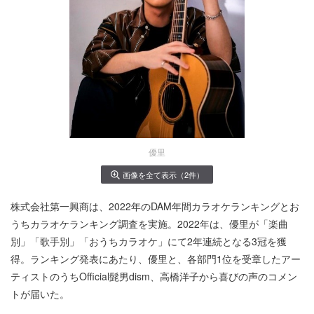
優里
画像を全て表示（2件）
株式会社第一興商は、2022年のDAM年間カラオケランキングとお
うちカラオケランキング調査を実施。2022年は、優里が「楽曲
別」「歌手別」「おうちカラオケ」にて2年連続となる3冠を獲
得。ランキング発表にあたり、優里と、各部門1位を受章したアー
ティストのうちOfficial髭男dism、高橋洋子から喜びの声のコメン
トが届いた。