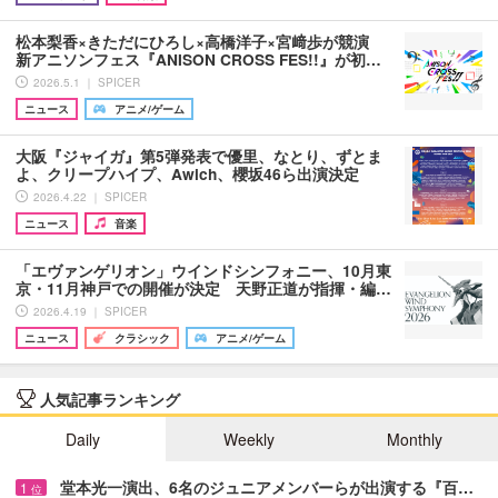
松本梨香×きただにひろし×高橋洋子×宮﨑歩が競演
新アニソンフェス『ANISON CROSS FES!!』が初…
2026.5.1 ｜ SPICER
ニュース
アニメ/ゲーム
大阪『ジャイガ』第5弾発表で優里、なとり、ずとま
よ、クリープハイプ、Awich、櫻坂46ら出演決定
2026.4.22 ｜ SPICER
ニュース
音楽
「エヴァンゲリオン」ウインドシンフォニー、10月東
京・11月神戸での開催が決定 天野正道が指揮・編…
2026.4.19 ｜ SPICER
ニュース
クラシック
アニメ/ゲーム
人気記事ランキング
Daily
Weekly
Monthly
堂本光一演出、6名のジュニアメンバーらが出演する『百…
1
位