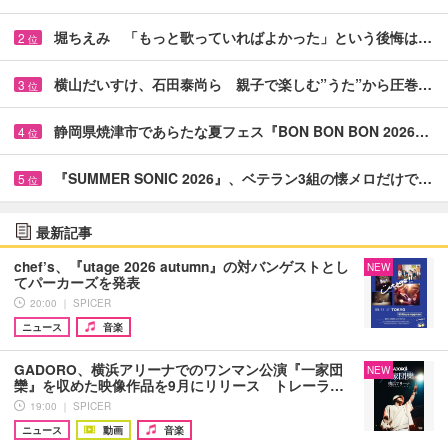
堀ちえみ 「もっと歌っていればよかった」という後悔は…
2
位
横山だいすけ、石田泰尚ら 親子で楽しむ”うた”から圧巻…
3
位
静岡県焼津市であらたな夏フェス『BON BON BON 2026…
4
位
『SUMMER SONIC 2026』、ベテラン3組の懐メロだけで…
5
位
最新記事
chef’s、『utage 2026 autumn』の対バンゲストとし
NEW
てパーカーズを発表
20:00 ｜ SPICER
ニュース
音楽
GADORO、横浜アリーナでのワンマン公演『一家団
NEW
欒』を収めた映像作品を9月にリリース トレーラ…
19:00 ｜ SPICER
ニュース
動画
音楽