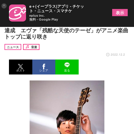
×
e＋(イープラス)アプリ - チケッ
ト・ニュース・スマチケ
表示
eplus inc.
無料 - Google Play
優里、「DAM年間カラオケランキング2022」で3冠
達成 エヴァ「残酷な天使のテーゼ」がアニメ楽曲
トップに返り咲き
ニュース
音楽
2022.12.2
ポスト
シェア
送る