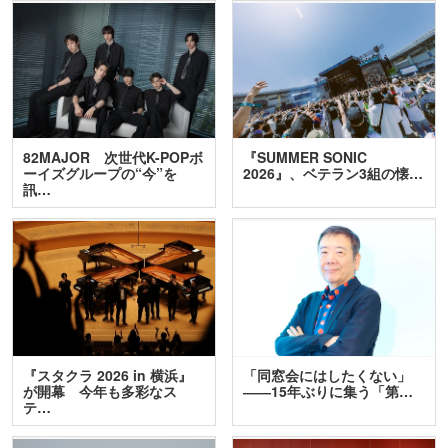
82MAJOR 次世代K-POPボ
『SUMMER SONIC
ーイズグループの“今”を
2026』、ベテラン3組の懐…
訊…
『スタクラ 2026 in 横浜』
「同窓会にはしたくない」
が開幕 今年も多彩なス
――15年ぶりに集う「第…
テ…