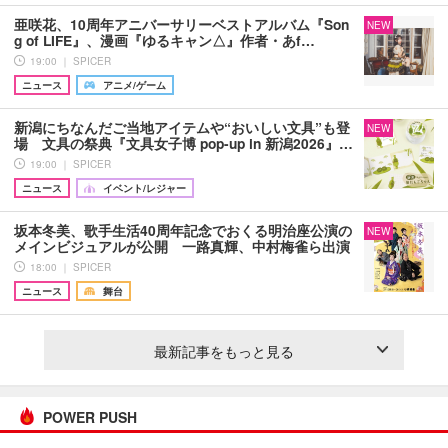
亜咲花、10周年アニバーサリーベストアルバム『Son
NEW
g of LIFE』、漫画『ゆるキャン△』作者・あf…
19:00 ｜ SPICER
ニュース
アニメ/ゲーム
新潟にちなんだご当地アイテムや“おいしい文具”も登
NEW
場 文具の祭典『文具女子博 pop-up in 新潟2026』…
19:00 ｜ SPICER
ニュース
イベント/レジャー
坂本冬美、歌手生活40周年記念でおくる明治座公演の
NEW
メインビジュアルが公開 一路真輝、中村梅雀ら出演
18:00 ｜ SPICER
ニュース
舞台
最新記事をもっと見る
POWER PUSH