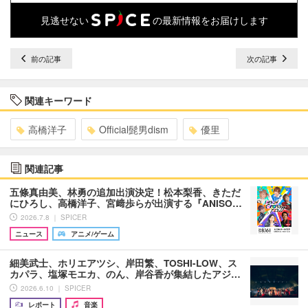
見逃せない
の最新情報をお届けします
前の記事
次の記事
関連キーワード
高橋洋子
Official髭男dism
優里
関連記事
五條真由美、林勇の追加出演決定！松本梨香、きただ
にひろし、高橋洋子、宮﨑歩らが出演する『ANISO…
2026.7.8 ｜ SPICER
ニュース
アニメ/ゲーム
細美武士、ホリエアツシ、岸田繁、TOSHI-LOW、ス
カパラ、塩塚モエカ、のん、岸谷香が集結したアジ…
2026.6.10 ｜ SPICER
レポート
音楽