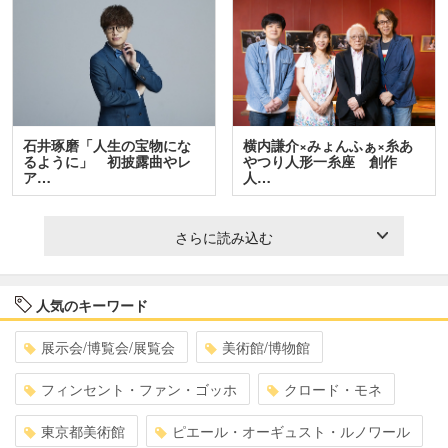
石井琢磨「人生の宝物にな
横内謙介×みょんふぁ×糸あ
るように」 初披露曲やレ
やつり人形一糸座 創作
ア…
人…
さらに読み込む
人気のキーワード
展示会/博覧会/展覧会
美術館/博物館
フィンセント・ファン・ゴッホ
クロード・モネ
東京都美術館
ピエール・オーギュスト・ルノワール