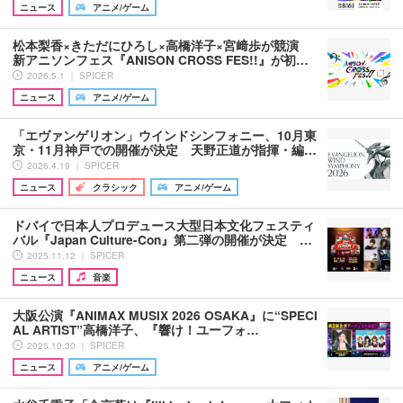
ニュース
アニメ/ゲーム
松本梨香×きただにひろし×高橋洋子×宮﨑歩が競演
新アニソンフェス『ANISON CROSS FES!!』が初…
2026.5.1 ｜ SPICER
ニュース
アニメ/ゲーム
「エヴァンゲリオン」ウインドシンフォニー、10月東
京・11月神戸での開催が決定 天野正道が指揮・編…
2026.4.19 ｜ SPICER
ニュース
クラシック
アニメ/ゲーム
ドバイで日本人プロデュース大型日本文化フェスティ
バル『Japan Culture-Con』第二弾の開催が決定 …
2025.11.12 ｜ SPICER
ニュース
音楽
大阪公演『ANIMAX MUSIX 2026 OSAKA』に“SPECI
AL ARTIST”高橋洋子、『響け！ユーフォ…
2025.10.30 ｜ SPICER
ニュース
アニメ/ゲーム