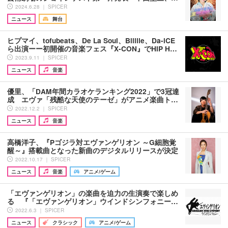
2024.6.28 ｜ SPICER
ニュース
舞台
ヒプマイ、tofubeats、De La Soul、Billlie、Da-iCE
ら出演ーー初開催の音楽フェス『X-CON』でHIP H…
2023.9.11 ｜ SPICER
ニュース
音楽
優里、「DAM年間カラオケランキング2022」で3冠達
成 エヴァ「残酷な天使のテーゼ」がアニメ楽曲ト…
2022.12.2 ｜ SPICER
ニュース
音楽
高橋洋子、『Pゴジラ対エヴァンゲリオン ～G細胞覚
醒～』搭載曲となった新曲のデジタルリリースが決定
2022.10.17 ｜ SPICER
ニュース
音楽
アニメ/ゲーム
「エヴァンゲリオン」の楽曲を迫力の生演奏で楽しめ
る 『「エヴァンゲリオン」ウインドシンフォニー…
2022.6.3 ｜ SPICER
ニュース
クラシック
アニメ/ゲーム