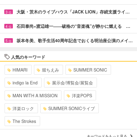
大阪・茨木のライブハウス「JACK LION」存続支援ライ…
3
位
石田泰尚×渡辺雄一――破格の“音楽魂”が静かに燃える …
4
位
坂本冬美、歌手生活40周年記念でおくる明治座公演のメイ…
5
位
人気のキーワード
HIMARI
堀ちえみ
SUMMER SONIC
indigo la End
展示会/博覧会/展覧会
MAN WITH A MISSION
洋楽POPS
洋楽ロック
SUMMER SONICライブ
The Strokes
キーワードをもっと見る