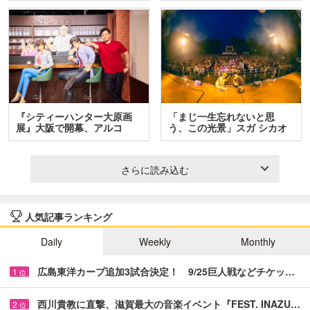
『シティーハンター大原画
「まじ一生忘れないと思
展』大阪で開幕、アルコ
う、この光景」スガ シカオ
＆…
と…
さらに読み込む
人気記事ランキング
Daily
Weekly
Monthly
広島東洋カープ追加3試合決定！ 9/25巨人戦などチケッ…
1
位
西川貴教に直撃、滋賀最大の音楽イベント『FEST. INAZU…
2
位