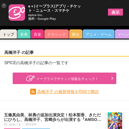
×
e＋(イープラス)アプリ - チケッ
ト・ニュース・スマチケ
表示
eplus inc.
無料 - Google Play
トップ
新着
音楽
クラシック
舞台
アニメ・ゲーム
イベン
高橋洋子 の記事
SPICEの高橋洋子の記事の一覧です
イープラスでチケット情報をチェック！
高橋洋子 の最新情報をRSSで購読
五條真由美、林勇の追加出演決定！松本梨香、きただ
にひろし、高橋洋子、宮﨑歩らが出演する『ANISO…
2026.7.8 ｜ SPICER