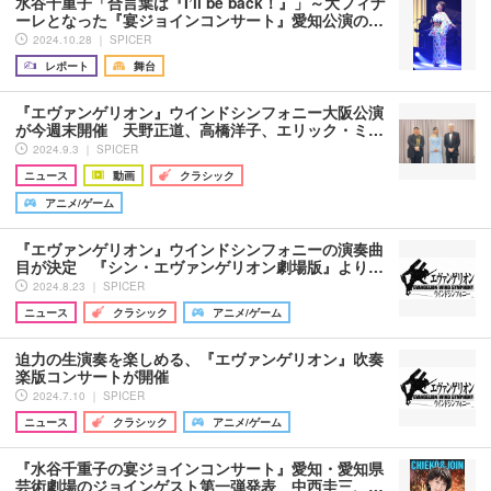
水谷千重子「合言葉は『I’ll be back！』」～大フィナ
ーレとなった『宴ジョインコンサート』愛知公演の…
2024.10.28 ｜ SPICER
レポート
舞台
『エヴァンゲリオン』ウインドシンフォニー大阪公演
が今週末開催 天野正道、高橋洋子、エリック・ミ…
2024.9.3 ｜ SPICER
ニュース
動画
クラシック
アニメ/ゲーム
『エヴァンゲリオン』ウインドシンフォニーの演奏曲
目が決定 『シン・エヴァンゲリオン劇場版』より…
2024.8.23 ｜ SPICER
ニュース
クラシック
アニメ/ゲーム
迫力の生演奏を楽しめる、『エヴァンゲリオン』吹奏
楽版コンサートが開催
2024.7.10 ｜ SPICER
ニュース
クラシック
アニメ/ゲーム
『水谷千重子の宴ジョインコンサート』愛知・愛知県
芸術劇場のジョインゲスト第一弾発表 中西圭三、…