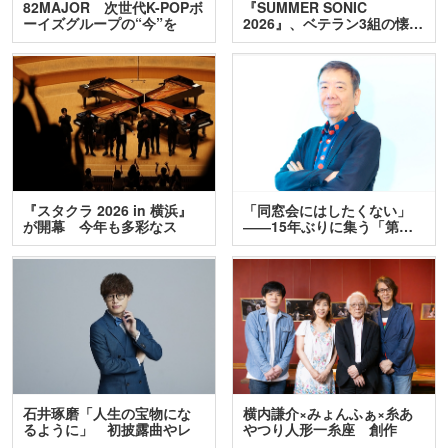
82MAJOR 次世代K-POPボ
『SUMMER SONIC
ーイズグループの“今”を
2026』、ベテラン3組の懐…
訊…
『スタクラ 2026 in 横浜』
「同窓会にはしたくない」
が開幕 今年も多彩なス
――15年ぶりに集う「第…
テ…
石井琢磨「人生の宝物にな
横内謙介×みょんふぁ×糸あ
るように」 初披露曲やレ
やつり人形一糸座 創作
ア…
人…