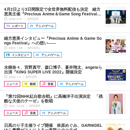
4月2日より3日間限定で全世界無料配信も決定 緒方
恵美主催『Precious Anime＆Game Song Festival…
2022.3.31 ｜ SPICER
レポート
アニメ/ゲーム
緒方恵美インタビュー『Precious Anime & Game So
ngs Festival』への想い――
2022.1.28 ｜ SPICER+
インタビュー
アニメ/ゲーム
水樹奈々、宮野真守、森口博子、蒼井翔太、angelaら
出演『KING SUPER LIVE 2022』開催決定
2022.1.3 ｜ SPICER
ニュース
動画
音楽
アニメ/ゲーム
『第72回NHK紅白歌合戦』に高橋洋子出演決定 「残
酷な天使のテーゼ」を歌唱
2021.12.23 ｜ SPICER
ニュース
音楽
アニメ/ゲーム
日髙のり子主催ライブ開催 林原めぐみ、GARNiDEL
iAら豪華ゲストによる一夜限りのコラボ…