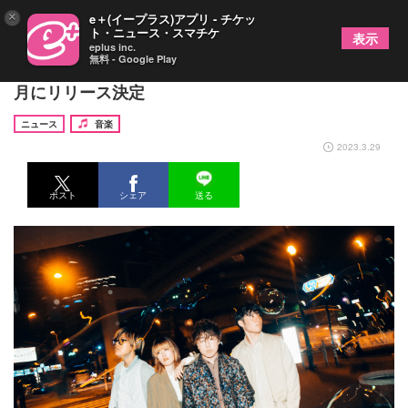
×
e＋(イープラス)アプリ - チケッ
ト・ニュース・スマチケ
表示
eplus inc.
無料 - Google Play
レトロリロン、初のEP『インナーダイアログ』を4
月にリリース決定
ニュース
音楽
2023.3.29
ポスト
シェア
送る