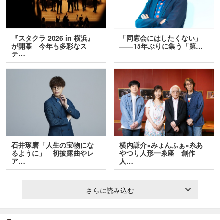
『スタクラ 2026 in 横浜』
「同窓会にはしたくない」
が開幕 今年も多彩なス
――15年ぶりに集う「第…
テ…
石井琢磨「人生の宝物にな
横内謙介×みょんふぁ×糸あ
るように」 初披露曲やレ
やつり人形一糸座 創作
ア…
人…
さらに読み込む