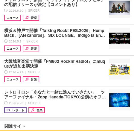
の配信リリースが決定【コメントあり】
2026.6.30 ｜ SPICER
ニュース
音楽
横浜＆神戸で開催『Talking Rock! FES.2026』Hump
Back、[Alexandros]、SIX LOUNGE、indigo la En…
2026.5.3 ｜ SPICER
ニュース
音楽
大阪城音楽堂で開催『FM802 Rockin’Radio!』にmuq
ueが追加出演決定
2026.4.22 ｜ SPICER
ニュース
音楽
レトロリロン「あなたと一緒に進んでいきたい」 ツ
アーファイナル・Zepp Haneda(TOKYO)公演のオフ…
2026.4.20 ｜ SPICER
レポート
音楽
関連サイト