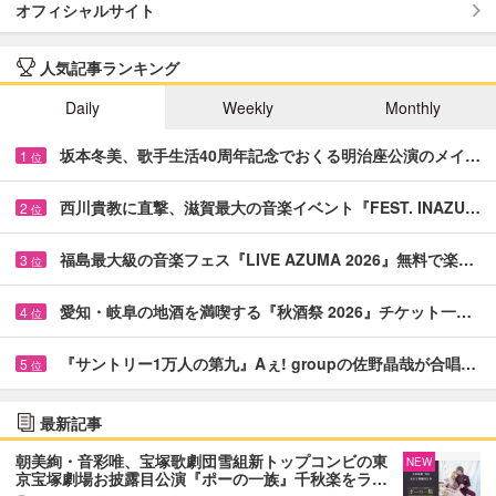
オフィシャルサイト
人気記事ランキング
Daily
Weekly
Monthly
坂本冬美、歌手生活40周年記念でおくる明治座公演のメイ…
1
位
西川貴教に直撃、滋賀最大の音楽イベント『FEST. INAZU…
2
位
福島最大級の音楽フェス『LIVE AZUMA 2026』無料で楽…
3
位
愛知・岐阜の地酒を満喫する『秋酒祭 2026』チケット一…
4
位
『サントリー1万人の第九』Aぇ! groupの佐野晶哉が合唱…
5
位
最新記事
朝美絢・音彩唯、宝塚歌劇団雪組新トップコンビの東
NEW
京宝塚劇場お披露目公演『ポーの一族』千秋楽をラ…