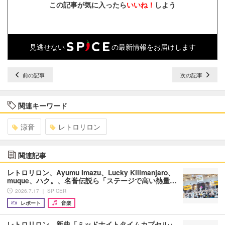
この記事が気に入ったら
いいね！
しよう
見逃せない
の最新情報をお届けします
前の記事
次の記事
関連キーワード
涼音
レトロリロン
関連記事
レトロリロン、Ayumu Imazu、Lucky Kilimanjaro、
muque、ハク。、名誉伝説ら「ステージで高い熱量…
2026.7.17 ｜ SPICER
レポート
音楽
レトロリロン、新曲「ミッドナイトタイムカプセル」