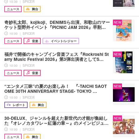
10:30 ｜ SPICER
ニュース
舞台
奇妙礼太郎、kojikoji、DENIMSら出演、和歌山のマー
NEW
ケット型野外イベント『PICNIC JAM 2026』早割…
10:00 ｜ SPICER
ニュース
音楽
イベント/レジャー
福井で開催のキャンプイン音楽フェス『Rockroshi St
NEW
arry Music Festival 2026』第3弾出演者としてS…
10:00 ｜ SPICER
ニュース
音楽
“エンタメ三昧”の夏のお楽しみ！ 『-TAICHI SAOT
NEW
OME 30TH ANNIVERSARY STAGE- TOKYO …
10:00 ｜ SPICER
レポート
舞台
30-DELUX、ジャンルを超えた新世代の才能が集結し
NEW
た『オレノカタワレ～紅蓮の章～』のメインビジュ…
10:00 ｜ SPICER
ニュース
舞台