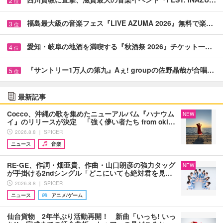
2
位
福島最大級の音楽フェス『LIVE AZUMA 2026』無料で楽…
3
位
愛知・岐阜の地酒を満喫する『秋酒祭 2026』チケット一…
4
位
『サントリー1万人の第九』Aぇ! groupの佐野晶哉が合唱…
5
位
最新記事
Cocco、沖縄の歌を集めたニューアルバム『ハナウム
NEW
イ』のリリースが決定 「強く儚い者たち from oki…
2026.8.8 ｜ SPICER
ニュース
音楽
RE-GE、作詞・畑亜貴、作曲・山口朗彦の強力タッグ
NEW
が手掛ける2ndシングル「どこにいても絶対君を見…
2026.8.8 ｜ SPICER
ニュース
アニメ/ゲーム
仙台貨物 2年半ぶり活動再開！ 新曲「いっち! いっ