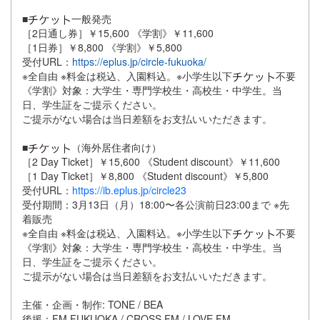
■
一般発売
［2日通し券］￥15,600 《学割》￥11,600
［1日券］￥8,800 《学割》￥5,800
受付URL：
https://eplus.jp/circle-fukuoka/
※全自由 ※料金は税込、入園料込。※小学生以下
不要
《学割》対象：大学生・専門学校生・高校生・中学生。当
日、学生証をご提示ください。
ご提示がない場合は当日差額をお支払いいただきます。
■
（海外居住者向け）
［2 Day Ticket］￥15,600 《Student discount》￥11,600
［1 Day Ticket］￥8,800 《Student discount》￥5,800
受付URL：
https://ib.eplus.jp/circle23
受付期間：3月13日（月）18:00〜各公演前日23:00まで ※先
着販売
※全自由 ※料金は税込、入園料込。※小学生以下
不要
《学割》対象：大学生・専門学校生・高校生・中学生。当
日、学生証をご提示ください。
ご提示がない場合は当日差額をお支払いいただきます。
主催・企画・制作: TONE / BEA
後援：FM FUKUOKA / CROSS FM / LOVE FM