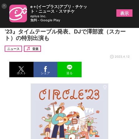
×
e＋(イープラス)アプリ - チケッ
ト・ニュース・スマチケ
表示
eplus inc.
無料 - Google Play
トリは電気グルーヴ、Cornelius、福岡『CIRCLE
’23』タイムテーブル発表、DJで澤部渡（スカー
ト）の特別出演も
ニュース
音楽
2023.4.12
ポスト
シェア
送る