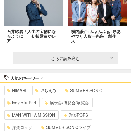
石井琢磨「人生の宝物にな
横内謙介×みょんふぁ×糸あ
るように」 初披露曲やレ
やつり人形一糸座 創作
ア…
人…
さらに読み込む
人気のキーワード
HIMARI
堀ちえみ
SUMMER SONIC
indigo la End
展示会/博覧会/展覧会
MAN WITH A MISSION
洋楽POPS
洋楽ロック
SUMMER SONICライブ