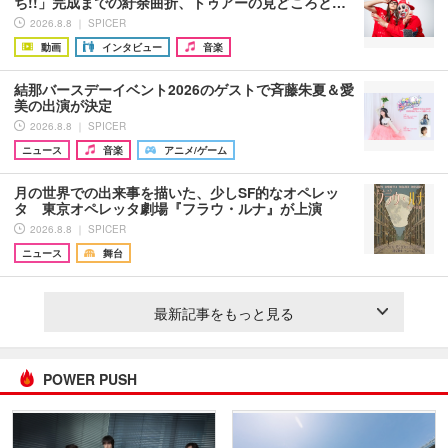
ち!!」完成までの紆余曲折、トゥアーの見どころと…
2026.8.8 ｜ SPICER
動画
インタビュー
音楽
結那バースデーイベント2026のゲストで斉藤朱夏＆愛
美の出演が決定
2026.8.8 ｜ SPICER
ニュース
音楽
アニメ/ゲーム
月の世界での出来事を描いた、少しSF的なオペレッ
タ 東京オペレッタ劇場『フラウ・ルナ』が上演
2026.8.8 ｜ SPICER
ニュース
舞台
最新記事をもっと見る
POWER PUSH