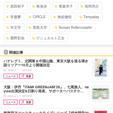
原田郁子
角張渉
青葉市子
長岡亮介
常盤響
CIRCLE
角舘健悟
Tempalay
羊文学
君島大空
Sunset Rollercoaster
畳野彩加
ゲシュタルト乙女
関連記事
ハナレグミ、北関東＆中国山陰、東京大阪を巡る弾き
語りツアー10月より開催決定
2026.8.7 ｜ SPICER
ニュース
音楽
大阪・伊丹『ITAMI GREENJAM’26』、七尾旅人、na
yuta出演決定&日割り発表、サポーターパスチケ…
2026.8.3 ｜ SPICER
ニュース
音楽
能楽堂アコースティックライブシリーズ『緑光憩音20