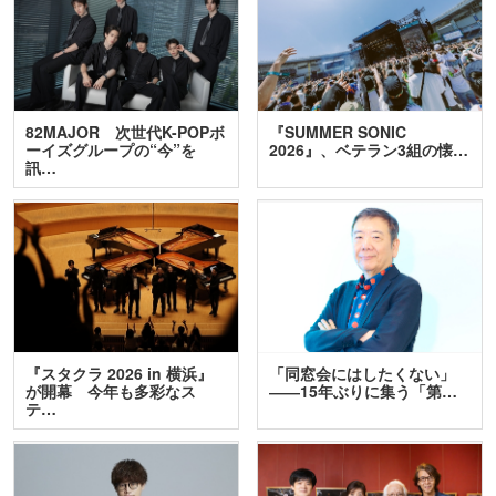
82MAJOR 次世代K-POPボ
『SUMMER SONIC
ーイズグループの“今”を
2026』、ベテラン3組の懐…
訊…
『スタクラ 2026 in 横浜』
「同窓会にはしたくない」
が開幕 今年も多彩なス
――15年ぶりに集う「第…
テ…