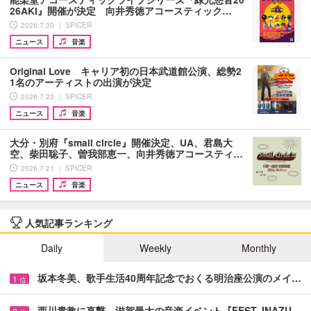
26AKI』開催が決定 向井秀徳アコースティック…
2026.7.30 ｜ SPICER
ニュース
音楽
Original Love キャリア初の日本武道館公演、総勢2
1名のアーティストの出演が決定
2026.7.23 ｜ SPICER
ニュース
音楽
大分・別府『small circle』開催決定、UA、君島大
空、柴田聡子、曽我部恵一、向井秀徳アコースティ…
2026.7.21 ｜ SPICER
ニュース
音楽
人気記事ランキング
Daily
Weekly
Monthly
坂本冬美、歌手生活40周年記念でおくる明治座公演のメイ…
1
位
西川貴教に直撃、滋賀最大の音楽イベント『FEST. INAZU…