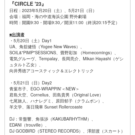
『CIRCLE '23』
日程：2023年5月20日（土）、5月21日（日）
会場：福岡・海の中道海浜公園 野外劇場
時間：開園9:30・開場9:30／開演11:00（終演20:15予定）
■出演者
・5月20日（土）Day1
UA、角舘健悟（Yogee New Waves）、
SOIL&"PIMP"SESSIONS、畳野彩加 （Homecomings）、
電気グルーヴ、Tempalay、長岡亮介、Mikan Hayashi（ゲシ
ュタルト乙女）、
向井秀徳アコースティック＆エレクトリック
・5月21日（日）Day2
青葉市子、EGO-WRAPPIN'＜NEW＞
君島大空、Cornelius、田島貴男（Original Love）
七尾旅人、ハナレグミ、原田郁子（クラムボン）、
羊文学、落日飛車 Sunset Rollercoaste
DJ：常盤響、角張渉（KAKUBARHYTHM）、
EDANI（trouville）、
DJ GODBIRD（STEREO RECORDS）、澤部渡（スカート）