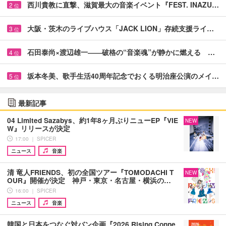
西川貴教に直撃、滋賀最大の音楽イベント『FEST. INAZU…
2
位
大阪・茨木のライブハウス「JACK LION」存続支援ライ…
3
位
石田泰尚×渡辺雄一――破格の“音楽魂”が静かに燃える …
4
位
坂本冬美、歌手生活40周年記念でおくる明治座公演のメイ…
5
位
最新記事
04 Limited Sazabys、約1年8ヶ月ぶりニューEP『VIE
NEW
W』リリースが決定
17:00 ｜ SPICER
ニュース
音楽
清 竜人FRIENDS、初の全国ツアー『TOMODACHI T
NEW
OUR』開催が決定 神戸・東京・名古屋・横浜の…
16:00 ｜ SPICER
ニュース
音楽
韓国と日本をつなぐ対バン企画『2026 Rising Conne