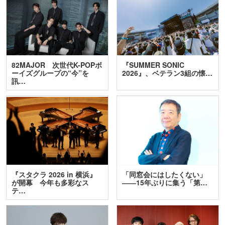
82MAJOR 次世代K-POPボ
『SUMMER SONIC
ーイズグループの“今”を
2026』、ベテラン3組の懐…
訊…
『スタクラ 2026 in 横浜』
「同窓会にはしたくない」
が開幕 今年も多彩なス
――15年ぶりに集う「第…
テ…