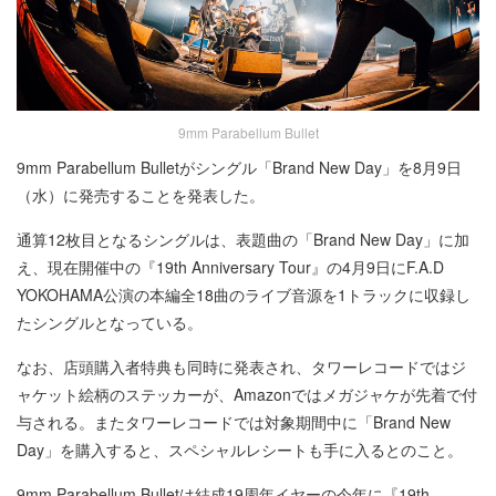
9mm Parabellum Bullet
9mm Parabellum Bulletがシングル「Brand New Day」を8月9日
（水）に発売することを発表した。
通算12枚目となるシングルは、表題曲の「Brand New Day」に加
え、現在開催中の『19th Anniversary Tour』の4月9日にF.A.D
YOKOHAMA公演の本編全18曲のライブ音源を1トラックに収録し
たシングルとなっている。
なお、店頭購入者特典も同時に発表され、タワーレコードではジ
ャケット絵柄のステッカーが、Amazonではメガジャケが先着で付
与される。またタワーレコードでは対象期間中に「Brand New
Day」を購入すると、スペシャルレシートも手に入るとのこと。
9mm Parabellum Bulletは結成19周年イヤーの今年に『19th