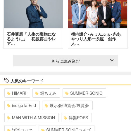
石井琢磨「人生の宝物にな
横内謙介×みょんふぁ×糸あ
るように」 初披露曲やレ
やつり人形一糸座 創作
ア…
人…
さらに読み込む
人気のキーワード
HIMARI
堀ちえみ
SUMMER SONIC
indigo la End
展示会/博覧会/展覧会
MAN WITH A MISSION
洋楽POPS
洋楽ロック
SUMMER SONICライブ