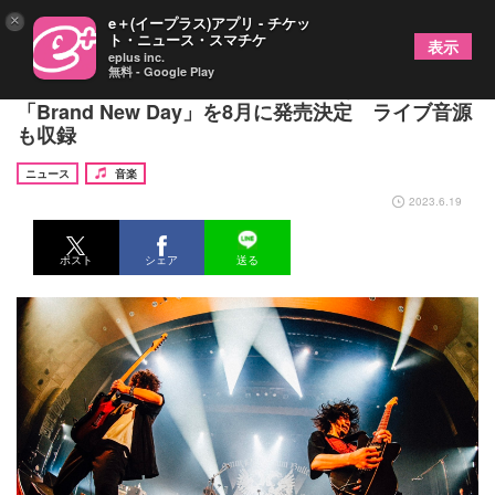
×
e＋(イープラス)アプリ - チケッ
ト・ニュース・スマチケ
表示
eplus inc.
無料 - Google Play
9mm Parabellum Bullet、12枚目となるシングル
「Brand New Day」を8月に発売決定 ライブ音源
も収録
ニュース
音楽
2023.6.19
ポスト
シェア
送る