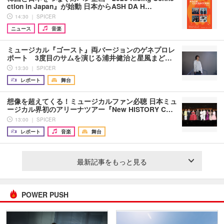
ction in Japan』が始動 日本からASH DA H…
14:30 ｜ SPICER
ニュース
音楽
ミュージカル『ゴースト』両バージョンのゲネプロレ
ポート 3度目のサムを演じる浦井健治と星風まど…
13:30 ｜ SPICER
レポート
舞台
想像を超えてくる！ミュージカルファン必聴 日本ミュ
ージカル界初のアリーナツアー『New HISTORY C…
13:00 ｜ SPICER
レポート
音楽
舞台
最新記事をもっと見る
POWER PUSH