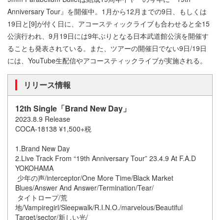
Anniversary Tour』を開催中。1月から12月までの9日、もしくは
19日と[9]が付く日に、アコースティックライブも合わせると全15
公演行われ、9月19日には9年ぶりとなる日本武道館公演を開催す
ることも発表されている。また、ツアーの開催日でない9日/19日
には、YouTube生配信やアコースティックライブが実施される。
リリース情報
12th Single「Brand New Day」
2023.8.9 Release
COCA-18138 ¥1,500+税
1.Brand New Day
2.Live Track From “19th Anniversary Tour” 23.4.9 At F.A.D
YOKOHAMA
少年の声/interceptor/One More Time/Black Market
Blues/Answer And Answer/Termination/Tear/
タイトロープ/荒
地/Vampiregirl/Sleepwalk/R.I.N.O./marvelous/Beautiful
Target/sector/新しい光/