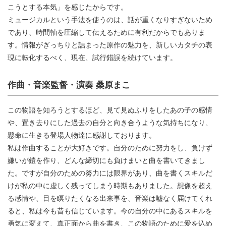
こうとする本気」を感じたからです。
ミュージカルという手法を使うのは、話が重くなりすぎないため
であり、時間軸を圧縮して伝えるために有利だからでもありま
す。情報がぎっちりと詰まった原作の魅力を、新しいカタチの表
現に転化するべく、現在、試行錯誤を続けています。
作曲・音楽監督・演奏 桑原まこ
この物語を知ろうとするほど、見て見ぬふりをしたあの子の感情
や、置き去りにした過去の自分と向き合うような気持ちになり、
懸命に生きる登場人物達に感謝しております。
私は作曲することが大好きです。自分のために努力をし、負けず
嫌いが鎧を作り、どんな締切にも負けまいと曲を書いてきまし
た。ですが自分のための努力には限界があり、曲を書くスキルだ
けが私の中に虚しく残ってしまう時期もありました。想像を超え
る感情や、目を瞑りたくなる出来事を、音楽は嘘なく届けてくれ
ると、私は今も昔も信じています。今の自分の中にあるスキルを
勇気に変えて、真正面から曲を書き、この物語のために愛を込め