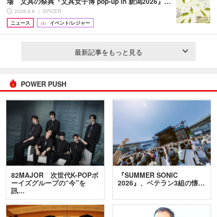
場 文具の祭典『文具女子博 pop-up in 新潟2026』…
2026.8.6 ｜ SPICER
ニュース
イベント/レジャー
最新記事をもっと見る
POWER PUSH
82MAJOR 次世代K-POPボ
『SUMMER SONIC
ーイズグループの“今”を
2026』、ベテラン3組の懐…
訊…