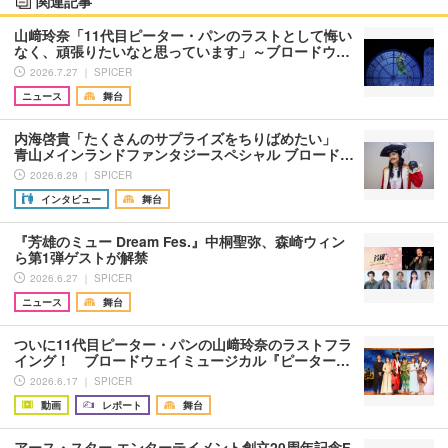
関連記事
山﨑玲奈「11代目ピーター・パンのラストとして悔い
なく、頑張りたいなと思っています」～ブロードウ…
2026.7.27 ｜ SPICER
ニュース
舞台
内海啓貴「たくさんのサプライズをちりばめたい」
青山メインランドファンタジースペシャル ブロード…
2026.6.29 ｜ SPICER
インタビュー
舞台
『芳雄のミュー Dream Fes.』中桐聖弥、森崎ウィン
ら第1弾ゲストが解禁
2026.6.27 ｜ SPICER
ニュース
舞台
ついに11代目ピーター・パンの山﨑玲奈のラストフラ
イング！ ブロードウェイミュージカル『ピーター…
2026.6.17 ｜ SPICER
動画
レポート
舞台
アース・スター エンターテイメント創立20周年記念F