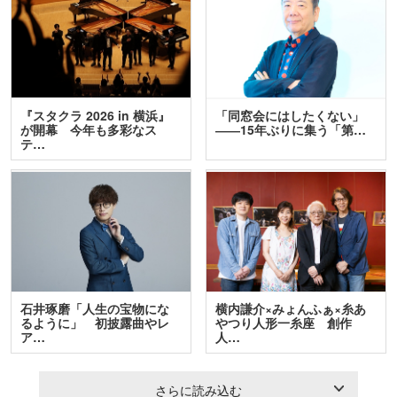
『スタクラ 2026 in 横浜』
「同窓会にはしたくない」
が開幕 今年も多彩なス
――15年ぶりに集う「第…
テ…
石井琢磨「人生の宝物にな
横内謙介×みょんふぁ×糸あ
るように」 初披露曲やレ
やつり人形一糸座 創作
ア…
人…
さらに読み込む