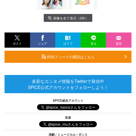
画像を全て表示（3件）
ポスト
シェア
はてブ
送る
送信
RSSフィードの購読はこちら
多彩なエンタメ情報をTwitterで発信中
SPICE公式アカウントをフォローしよう！
SPICE総合アカウント
音楽
演劇 / ミュージカル / ダンス