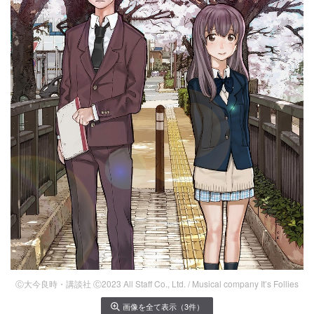
Ⓒ大今良時・講談社 Ⓒ2023 All Staff Co., Ltd. / Musical company It’s Follies
画像を全て表示（3件）