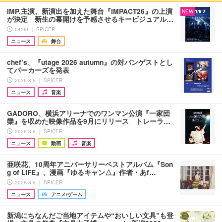
IMP.主演、新演出を加えた舞台『IMPACT26』の上演
NEW
が決定 新生の幕開けを予感させるキービジュアル…
04:00 ｜ SPICER
ニュース
舞台
chef’s、『utage 2026 autumn』の対バンゲストとし
てパーカーズを発表
2026.8.6 ｜ SPICER
ニュース
音楽
GADORO、横浜アリーナでのワンマン公演『一家団
欒』を収めた映像作品を9月にリリース トレーラ…
2026.8.6 ｜ SPICER
ニュース
動画
音楽
亜咲花、10周年アニバーサリーベストアルバム『Son
g of LIFE』、漫画『ゆるキャン△』作者・あf…
2026.8.6 ｜ SPICER
ニュース
アニメ/ゲーム
新潟にちなんだご当地アイテムや“おいしい文具”も登