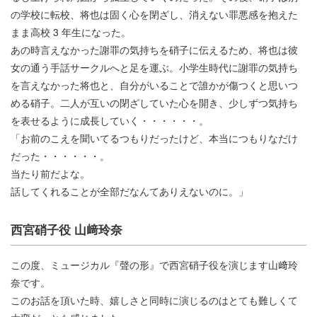
の学校に転校、将也は固く心を閉ざし、消えない罪悪感を抱えた
まま高校 3 年生になった。
あの時言えなかった謝罪の気持ちを硝子に伝えるため、将也は彼
女の通う手話サークルへと足を運ぶ。小学生時代に謝罪の気持ち
を言えなかった将也と、自分がいることで誰かが傷つくと思いつ
める硝子。二人が互いの閉ざしていた心を開き、少しずつ気持ち
を表せるように成長していく・・・・・・。
「お前のこえを聞いてるつもりだったけど、本当につもりなだけ
だった・・・・・・。
当たり前だよな。
話してくれることが全部だなんてありえないのに。」
西宮硝子役 山﨑玲奈
この度、ミュージカル『聲の形』で西宮硝子役を演じます山﨑玲
奈です。
このお話を頂いた時、嬉しさと同時に演じるのはとても難しくて