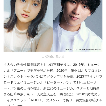
山﨑玲奈、島太星
主人公の先天性聴覚障害をもつ西宮硝子役は、2019年、ミュージ
カル『アニー』で主演を務めた後、2020年、第44回ホリプロタレ
ントスカウトキャラバンにてグランプリを受賞、2023年7月よりブ
ロードウェイミュージカル『ピーター・パン』で11代目ピータ
ー・パン役の出演を控え、新世代のミュージカルスターと期待高
まる山﨑玲奈。もう一人の主人公石田将也役は、2016年結成のボ
ーイズユニット「 NORD 」 のメンバーであり、男女混合歌唱グル
ープ 「 Love