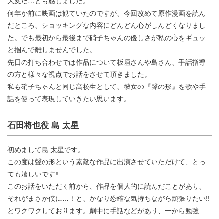
大変だ…とも感じました。
何年か前に映画は観ていたのですが、今回改めて原作漫画を読ん
だところ、ショッキングな内容にどんどん心がしんどくなりまし
た。でも最初から最後まで硝子ちゃんの優しさが私の心をギュッ
と掴んで離しませんでした。
先日の打ち合わせでは作品について板垣さんや島さん、手話指導
の方と様々な視点でお話をさせて頂きました。
私も硝子ちゃんと同じ高校生として、彼女の『聲の形』を歌や手
話を使って表現していきたい思います。
石田将也役 島 太星
初めまして島 太星です。
この度は聲の形という素敵な作品に出演させていただけて、とっ
ても嬉しいです‼︎
このお話をいただく前から、作品を個人的に読んだことがあり、
それがまさか僕に…！と、かなり恐縮な気持ちながら頑張りたい‼︎
とワクワクしております。劇中に手話などがあり、一から勉強