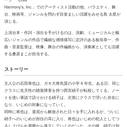
Harmony’s, Inc.」でのアーティスト活動の他、バラエティ、舞
台、映画等、ジャンルを問わず目覚ましい活躍をみせる島 太星が
演じる。
上演台本・作詞・演出を手がけるのは、演劇、ミュージカルと幅
広いジャンルの作品で繊細な感情描写に定評のある板垣恭一、作
曲・音楽監督は、映像、舞台の作編曲から、演奏家としても活躍
する桑原まこが担当する。
ストーリー
主人公の石田将也は、ガキ大将気質の小学 6 年生。ある日、同じ
クラスに先天性の聴覚障害を持つ西宮硝子が転校してくる。ノー
トを使い筆談で語りかける硝子は、次第にクラスで浮いた存在に
なり、いじめの対象になっていく。
同時に将也は、退屈から解放された日々を手に入れるが、ついに
硝子へのいじめが担任の耳に入り、将也はいじめの犯人としてつ
るし上げられ周囲から孤立していくのだった。その後、硝子は別