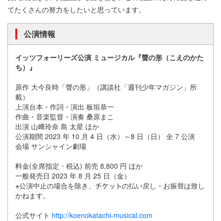
てたくさんの努力をしたいと思っています。
公演情報
イッツフォーリーズ公演 ミュージカル『聲の形（こえのかた
ち）』
原作 大今良時「聲の形」（講談社「週刊少年マガジン」所
載）
上演台本・作詞・演出 板垣恭一
作曲・音楽監督・演奏 桑原まこ
出演 山﨑玲奈 島 太星 ほか
公演期間 2023 年 10 月 4 日（水）～8 日（日） 全 7 公演
会場 サンシャイン劇場
料金(全席指定・税込) 前売 8,800 円 ほか
一般発売日 2023 年 8 月 25 日（金）
※公演中止の場合を除き、
の払い戻し・お振替は致し
かねます。
公式サイト
http://koenokatachi-musical.com