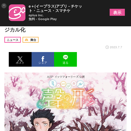
×
e＋(イープラス)アプリ - チケッ
ト・ニュース・スマチケ
表示
eplus inc.
無料 - Google Play
山﨑玲奈＆島太星のW主演で『聲の形』が初ミュー
ジカル化
ニュース
舞台
2023.7.7
ポスト
シェア
送る