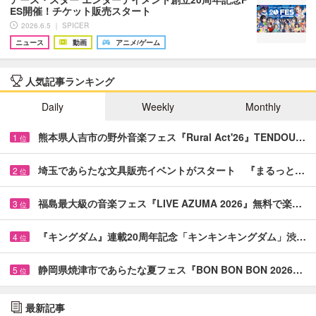
ES開催！チケット販売スタート
2026.6.5 ｜ SPICER
ニュース
動画
アニメ/ゲーム
人気記事ランキング
Daily
Weekly
Monthly
熊本県人吉市の野外音楽フェス『Rural Act'26』TENDOU…
1
位
埼玉であらたな文具販売イベントがスタート 『まるっと…
2
位
福島最大級の音楽フェス『LIVE AZUMA 2026』無料で楽…
3
位
『キングダム』連載20周年記念「キンキンキングダム」渋…
4
位
静岡県焼津市であらたな夏フェス『BON BON BON 2026…
5
位
最新記事