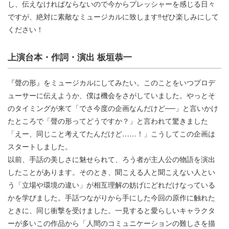
し、伝えなければならないので今からプレッシャーを感じる日々
ですが、絶対に素敵なミュージカルに致します‼︎ぜひ楽しみにして
ください！
上演台本・作詞・演出 板垣恭一
『聲の形』をミュージカルにしてみたい。このことをいつプロデ
ューサーに伝えようか、僕は機会をさがしていました。やっとそ
のタイミングが来て「でさ今度の企画なんだけど──」と言いかけ
たところで「聲の形ってどうですか？」と言われて驚きました
「えー、同じこと考えてたんだけど……！」こうしてこの企画は
スタートしました。
以前、手話の美しさに魅せられて、ろう者が主人公の物語を演出
したことがあります。そのとき、聞こえる人と聞こえない人とい
う「立場や環境の違い」が相互理解の妨げにどれだけなっている
かを学びました。手話つながりから手にした今回の原作に触れた
ときに、同じ衝撃を受けました。一見すると愛らしいキャラクタ
ーが多いこの作品から「人間のコミュニケーションの難しさを描