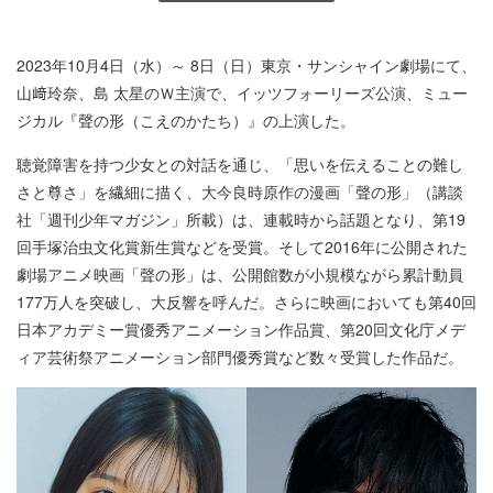
2023年10月4日（水）～ 8日（日）東京・サンシャイン劇場にて、
山﨑玲奈、島 太星のＷ主演で、イッツフォーリーズ公演、ミュー
ジカル『聲の形（こえのかたち）』の上演した。
聴覚障害を持つ少女との対話を通じ、「思いを伝えることの難し
さと尊さ」を繊細に描く、大今良時原作の漫画「聲の形」（講談
社「週刊少年マガジン」所載）は、連載時から話題となり、第19
回手塚治虫文化賞新生賞などを受賞。そして2016年に公開された
劇場アニメ映画「聲の形」は、公開館数が小規模ながら累計動員
177万人を突破し、大反響を呼んだ。さらに映画においても第40回
日本アカデミー賞優秀アニメーション作品賞、第20回文化庁メデ
ィア芸術祭アニメーション部門優秀賞など数々受賞した作品だ。