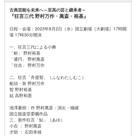
古典芸能を未来へ～至高の芸と継承者～
『狂言三代 野村万作・萬斎・裕基』
日程・会場：2023年8月2日（水）国立劇場［大劇場］17時開
場 17時30分開演
一、狂言三代による小舞
「鮒」 野村裕基
「通円」 野村萬斎
「住吉」 野村万作
二、狂言「舟渡聟」（ふなわたしむこ）
船頭・舅 野村万作
聟 野村裕基
姑 高野和憲
池澤夏樹：作 野村萬斎：演出・補綴
国立能楽堂委嘱作品
三、新作狂言「鮎」（あゆ）
小吉 ： 野村萬斎
才助 ： 石田幸雄