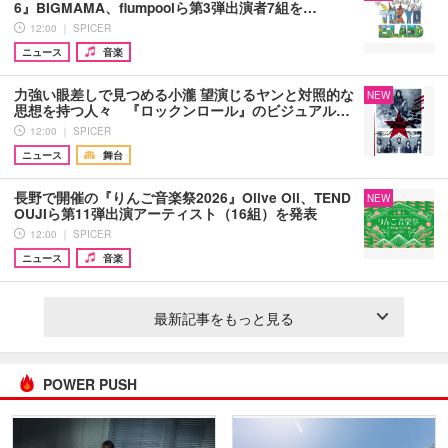
6』BIGMAMA、flumpoolら第3弾出演者7組を…
12:00 ｜ SPICER
ニュース
音楽
力強い眼差しで見つめる小瀧 望演じるヤンと対照的な
NEW
思想を持つ人々 『ロックンロール』のビジュアル…
12:00 ｜ SPICER
ニュース
舞台
長野で開催の『りんご音楽祭2026』Olive Oil、TEND
NEW
OUJIら第11弾出演アーティスト（16組）を発表
12:00 ｜ SPICER
ニュース
音楽
最新記事をもっと見る
POWER PUSH