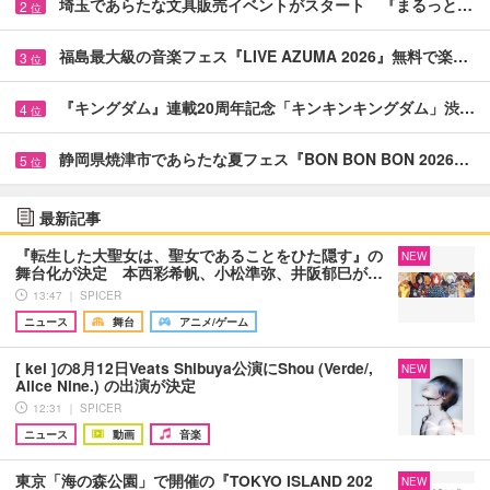
埼玉であらたな文具販売イベントがスタート 『まるっと…
2
位
福島最大級の音楽フェス『LIVE AZUMA 2026』無料で楽…
3
位
『キングダム』連載20周年記念「キンキンキングダム」渋…
4
位
静岡県焼津市であらたな夏フェス『BON BON BON 2026…
5
位
最新記事
『転生した大聖女は、聖女であることをひた隠す』の
NEW
舞台化が決定 本西彩希帆、小松準弥、井阪郁巳が…
13:47 ｜ SPICER
ニュース
舞台
アニメ/ゲーム
[ kei ]の8月12日Veats Shibuya公演にShou (Verde/,
NEW
Alice Nine.) の出演が決定
12:31 ｜ SPICER
ニュース
動画
音楽
東京「海の森公園」で開催の『TOKYO ISLAND 202
NEW