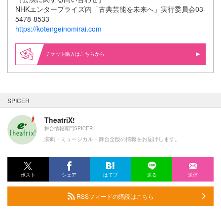
NHKエンタープライズ内「古典芸能を未来へ」実行委員会03‐
5478‐8533
https://kotengeinomirai.com
購入はこちらから
SPICER
TheatriX!
舞台情報専門SPICER
演劇・ミュージカル・舞台全般の情報をお届けします。
ポスト
シェア
はてブ
送る
送信
RSSフィードの購読はこちら