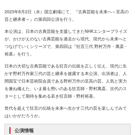
2023年8月2日（水）国立劇場にて、『古典芸能を未来へ～至高の
芸と継承者～』の第四回公演を行う。
本公演は、日本の古典芸能を支援してきたNHKエンタープライズ
が、かけがえのない古典芸能を過去から現代、現代から未来へと
つなげていくシリーズで、第四回は『狂言三代 野村万作・萬斎・
裕基』を行う。
日本の大切な古典芸能である狂言の伝統を正しく伝え、現代に生
かす野村万作家三代の芸と継承を披露する本公演。出演者は、人
間国宝で日本芸術院会員である野村万作の至高の芸。人気と実力
を兼ね備えた、いま最も勢いのある狂言師・野村萬斎。次代のス
ターとして期待を集める若き狂言師・野村裕基。
世代を超えて狂言の伝統を未来へ生かす三代の芸を楽しんでみて
はいかがだろうか。
公演情報