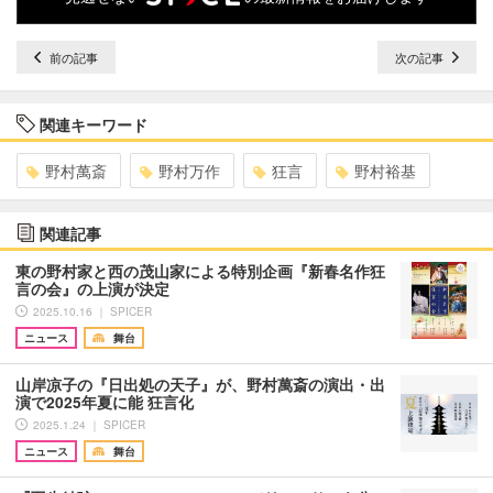
前の記事
次の記事
関連キーワード
野村萬斎
野村万作
狂言
野村裕基
関連記事
東の野村家と西の茂山家による特別企画『新春名作狂
言の会』の上演が決定
2025.10.16 ｜ SPICER
ニュース
舞台
山岸凉子の『日出処の天子』が、野村萬斎の演出・出
演で2025年夏に能 狂言化
2025.1.24 ｜ SPICER
ニュース
舞台