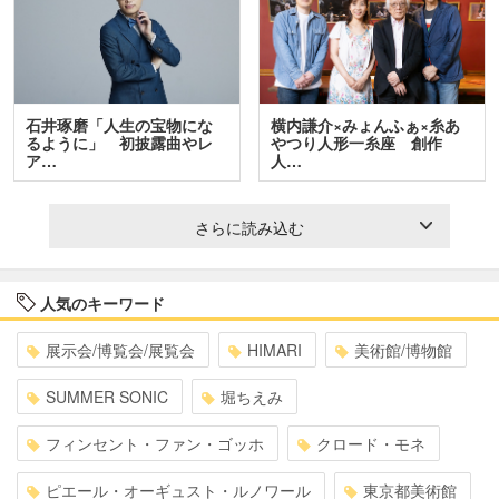
石井琢磨「人生の宝物にな
横内謙介×みょんふぁ×糸あ
るように」 初披露曲やレ
やつり人形一糸座 創作
ア…
人…
さらに読み込む
人気のキーワード
展示会/博覧会/展覧会
HIMARI
美術館/博物館
SUMMER SONIC
堀ちえみ
フィンセント・ファン・ゴッホ
クロード・モネ
ピエール・オーギュスト・ルノワール
東京都美術館