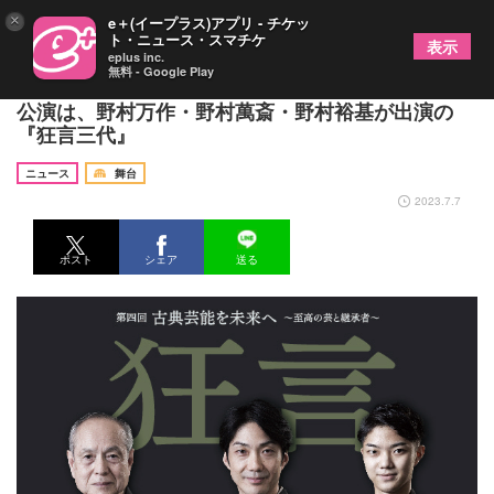
×
e＋(イープラス)アプリ - チケッ
ト・ニュース・スマチケ
表示
eplus inc.
無料 - Google Play
『古典芸能を未来へ～至高の芸と継承者～』第四回
公演は、野村万作・野村萬斎・野村裕基が出演の
『狂言三代』
ニュース
舞台
2023.7.7
ポスト
シェア
送る