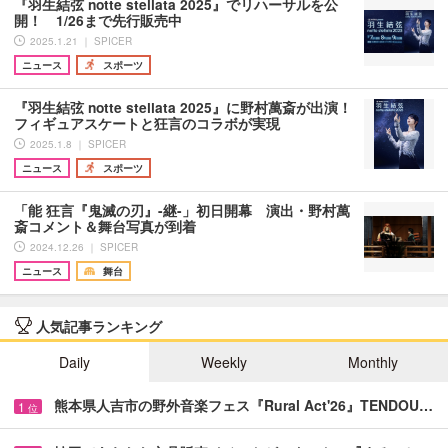
『羽生結弦 notte stellata 2025』でリハーサルを公
開！ 1/26まで先行販売中
2025.1.21 ｜ SPICER
ニュース
スポーツ
『羽生結弦 notte stellata 2025』に野村萬斎が出演！
フィギュアスケートと狂言のコラボが実現
2025.1.8 ｜ SPICER
ニュース
スポーツ
「能 狂言『鬼滅の刃』-継-」初日開幕 演出・野村萬
斎コメント＆舞台写真が到着
2024.12.26 ｜ SPICER
ニュース
舞台
人気記事ランキング
Daily
Weekly
Monthly
熊本県人吉市の野外音楽フェス『Rural Act'26』TENDOU…
1
位