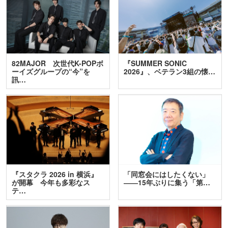
82MAJOR 次世代K-POPボ
『SUMMER SONIC
ーイズグループの“今”を
2026』、ベテラン3組の懐…
訊…
『スタクラ 2026 in 横浜』
「同窓会にはしたくない」
が開幕 今年も多彩なス
――15年ぶりに集う「第…
テ…