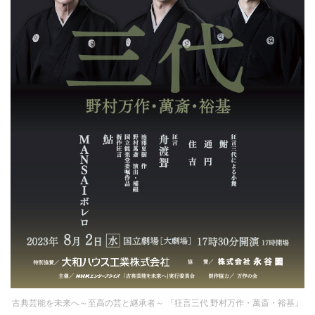
古典芸能を未来へ～至高の芸と継承者～ 『狂言三代 野村万作・萬斎・裕基』