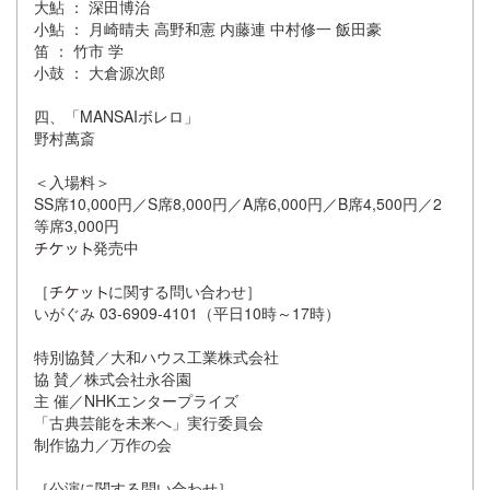
大鮎 ： 深田博治
小鮎 ： 月崎晴夫 高野和憲 内藤連 中村修一 飯田豪
笛 ： 竹市 学
小鼓 ： 大倉源次郎
四、「MANSAIボレロ」
野村萬斎
＜入場料＞
SS席10,000円／S席8,000円／A席6,000円／B席4,500円／2
等席3,000円
発売中
［
に関する問い合わせ］
いがぐみ 03‐6909‐4101（平日10時～17時）
特別協賛／大和ハウス工業株式会社
協 賛／株式会社永谷園
主 催／NHKエンタープライズ
「古典芸能を未来へ」実行委員会
制作協力／万作の会
［公演に関する問い合わせ］