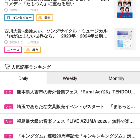
コメディ『たもつん』に重ねる思い
2026.8.6 ｜ SPICER
インタビュー
舞台
西川大貴×桑原あい、ソングサイクル・ミュージカル
『雨が止まない世界なら』 2023年・2024年公演…
2026.8.5 ｜ SPICER
ニュース
舞台
人気記事ランキング
Daily
Weekly
Monthly
熊本県人吉市の野外音楽フェス『Rural Act'26』TENDOU…
1
位
埼玉であらたな文具販売イベントがスタート 『まるっと…
2
位
福島最大級の音楽フェス『LIVE AZUMA 2026』無料で楽…
3
位
『キングダム』連載20周年記念「キンキンキングダム」渋…
4
位