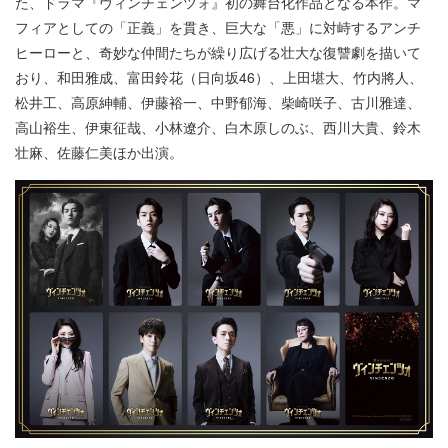
た、ドラマ『ヴィンチェンツォ』初の舞台化作品となる本作。マ
フィアとしての「正義」を貫き、巨大な「悪」に対峙するアンチ
ヒーローと、奇妙な仲間たちが繰り広げる壮大な復讐劇を描いて
おり、和田雅成、富田鈴花（日向坂46）、上田堪大、竹内將人、
松井工、高原紳輔、伊藤裕一、中野郁海、柴崎咲子、古川雅達、
高山裕生、伊東征哉、小林遼介、白木原しのぶ、西川大貴、鈴木
壮麻、佐藤仁美ほか出演。