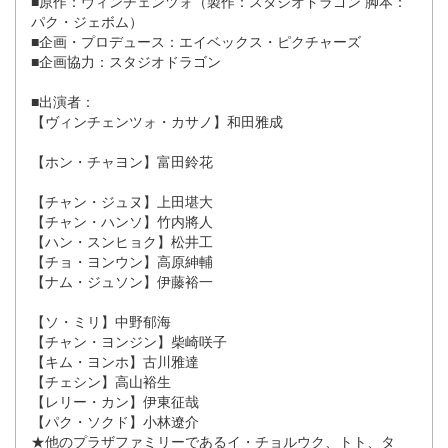
■原作：ヴィンチェンツォ（製作：スタジオドラゴン 脚本：
パク・ジェボム）
■企画・プロデュース：エイベックス・ピクチャーズ
■企画協力：スタジオドラゴン
■出演者：
【ヴィンチェンツォ・カサノ】和田雅成
【ホン・チャヨン】富田鈴花
【チャン・ジュヌ】上田堪大
【チャン・ハンソ】竹内將人
【ハン・スンヒョク】松井工
【チョ・ヨンウン】高原紳輔
【ナム・ジュソン】伊藤裕一
【ソ・ミリ】中野郁海
【チャン・ヨンジン】柴崎咲子
【キム・ヨンホ】古川雅達
【チェシン】高山裕生
【レリー・カン】伊東征哉
【パク・ソクド】小林遼介
★他のプラザファミリーであるイ・チョルウク、トト、タ