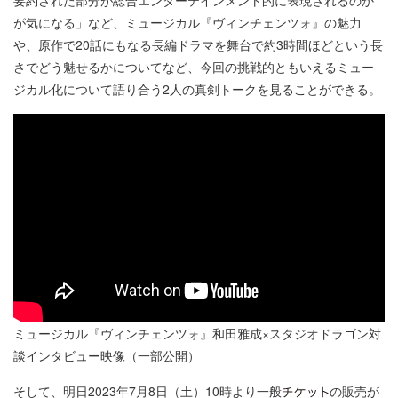
要約された部分が総合エンターテインメント的に表現されるのか
が気になる」など、ミュージカル『ヴィンチェンツォ』の魅力
や、原作で20話にもなる長編ドラマを舞台で約3時間ほどという長
さでどう魅せるかについてなど、今回の挑戦的ともいえるミュー
ジカル化について語り合う2人の真剣トークを見ることができる。
ミュージカル『ヴィンチェンツォ』和田雅成×スタジオドラゴン対
談インタビュー映像（一部公開）
そして、明日2023年7月8日（土）10時より一般
の販売が