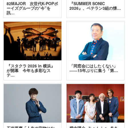
82MAJOR 次世代K-POPボ
『SUMMER SONIC
ーイズグループの“今”を
2026』、ベテラン3組の懐…
訊…
『スタクラ 2026 in 横浜』
「同窓会にはしたくない」
が開幕 今年も多彩なス
――15年ぶりに集う「第…
テ…
石井琢磨「人生の宝物にな
横内謙介×みょんふぁ×糸あ