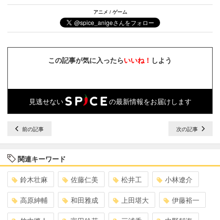
アニメ / ゲーム
この記事が気に入ったら
いいね！
しよう
見逃せない
の最新情報をお届けします
前の記事
次の記事
関連キーワード
鈴木壮麻
佐藤仁美
松井工
小林遼介
高原紳輔
和田雅成
上田堪大
伊藤裕一