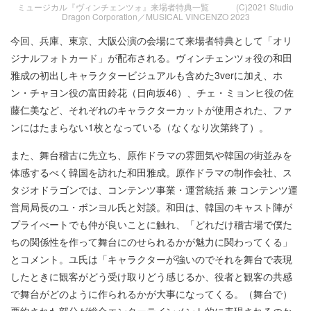
ミュージカル『ヴィンチェンツォ』来場者特典一覧 (C)2021 Studio
Dragon Corporation／MUSICAL VINCENZO 2023
今回、兵庫、東京、大阪公演の会場にて来場者特典として「オリ
ジナルフォトカード」が配布される。ヴィンチェンツォ役の和田
雅成の初出しキャラクタービジュアルも含めた3verに加え、ホ
ン・チャヨン役の富田鈴花（日向坂46）、チェ・ミョンヒ役の佐
藤仁美など、それぞれのキャラクターカットが使用された、ファ
ンにはたまらない1枚となっている（なくなり次第終了）。
また、舞台稽古に先立ち、原作ドラマの雰囲気や韓国の街並みを
体感するべく韓国を訪れた和田雅成。原作ドラマの制作会社、ス
タジオドラゴンでは、コンテンツ事業・運営統括 兼 コンテンツ運
営局局長のユ・ボンヨル氏と対談。和田は、韓国のキャスト陣が
プライべートでも仲が良いことに触れ、「どれだけ稽古場で僕た
ちの関係性を作って舞台にのせられるかが魅力に関わってくる」
とコメント。ユ氏は「キャラクターが強いのでそれを舞台で表現
したときに観客がどう受け取りどう感じるか、役者と観客の共感
で舞台がどのように作られるかが大事になってくる。（舞台で）