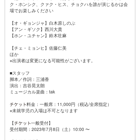
ク・ホンシク、クァク・ヒス、チョクハを誰が演じるかは会
場でお楽しみください
【オ・ギョンジャ】白木原しのぶ
【アン・ギソク】西川大貴
【ホン・ユチャン】鈴木壮麻
【チェ・ミョンヒ】佐藤仁美
ほか
※出演者は変更になる可能性がございます。
■スタッフ
脚本／作詞：三浦香
演出：吉谷晃太朗
ミュージカル楽曲：tak
料金：一般席：11,000円（税込/全席指定）
※未就学児の入場は不可となります
【
一般受付】
受付期間：2023年7月8日（土）10:00 〜