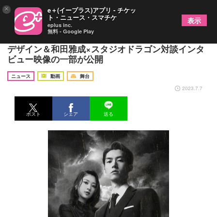
×
e＋(イープラス)アプリ - チケッ
ト・ニュース・スマチケ
表示
eplus inc.
無料 - Google Play
ミュージカル『ヴィンチェンツォ』 来場者特典の
デザイン＆和田雅成×スタジオドラゴン対談インタ
ビュー映像の一部が公開
ニュース
動画
舞台
2023.7.7
ポスト
シェア
送る