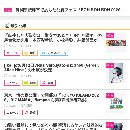
静岡県焼津市であらたな夏フェス『BON BON BON 2026…
5
位
最新記事
『転生した大聖女は、聖女であることをひた隠す』の
NEW
舞台化が決定 本西彩希帆、小松準弥、井阪郁巳が…
13:47 ｜ SPICER
ニュース
舞台
アニメ/ゲーム
[ kei ]の8月12日Veats Shibuya公演にShou (Verde/,
NEW
Alice Nine.) の出演が決定
12:31 ｜ SPICER
ニュース
動画
音楽
東京「海の森公園」で開催の『TOKYO ISLAND 202
NEW
6』BIGMAMA、flumpoolら第3弾出演者7組を…
12:00 ｜ SPICER
ニュース
音楽
力強い眼差しで見つめる小瀧 望演じるヤンと対照的な
NEW
思想を持つ人々 『ロックンロール』のビジュアル…