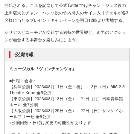
開始される。これを記念して公式Twitterではチャン・ジュヌ役の
上田堪大とチャン・ハンソ役の竹内將人のサイン入りチェキが各3
名様に当たるプレゼントキャンペーンを明日12時より実地する。
シリアスとユーモアが交錯する独特の世界観と、迫力のアクショ
ンが融合する本舞台を楽しみにしよう。
公演情報
ミュージカル『ヴィンチェンツォ』
■日程・会場：
【兵庫公演】2023年8月11日（金・祝）～13日（日）AiiA 2.5
Theater Kobe 全5公演
【東京公演】2023年8月18日（金）～21日（月）日本青年館
ホール 全7公演
【大阪公演】2023年8月25日（金）～27日（日）サンケイホ
ールブリーゼ 全5公演
※公演回数・日時は変更の可能性があります