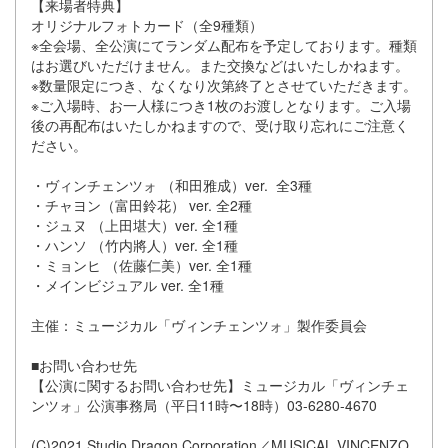
【来場者特典】
オリジナルフォトカード（全9種類）
※全会場、全公演にてランダム配布を予定しております。種類
はお選びいただけません。また交換などはいたしかねます。
※数量限定につき、なくなり次第終了とさせていただきます。
※ご入場時、お一人様につき1枚のお渡しとなります。ご入場
後の再配布はいたしかねますので、受け取り忘れにご注意く
ださい。
・ヴィンチェンツォ （和田雅成）ver. 全3種
・チャヨン（富田鈴花） ver. 全2種
・ジュヌ （上田堪大）ver. 全1種
・ハンソ （竹内將人）ver. 全1種
・ミョンヒ （佐藤仁美）ver. 全1種
・メインビジュアル ver. 全1種
主催：ミュージカル「ヴィンチェンツォ」製作委員会
■お問い合わせ先
【公演に関するお問い合わせ先】ミュージカル「ヴィンチェ
ンツォ」公演事務局（平日11時〜18時）03-6280-4670
(C)2021 Studio Dragon Corporation／MUSICAL VINCENZO