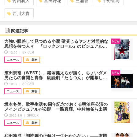
竹内將人
富田鈴花
三浦香
中野郁海
西川大貴
関連記事
力強い眼差しで見つめる小瀧 望演じるヤンと対照的な
NEW
思想を持つ人々 『ロックンロール』のビジュアル…
12:00 ｜ SPICER
ニュース
舞台
濱田崇裕（WEST.）、猪塚健太らが描く、ちょいダメ
NEW
男たちの奮闘と青春 朗読劇『たもつん』が開幕し…
10:37 ｜ SPICER
ニュース
舞台
坂本冬美、歌手生活40周年記念でおくる明治座公演の
メインビジュアルが公開 一路真輝、中村梅雀ら出演
2026.8.6 ｜ SPICER
ニュース
舞台
和田雅成「朗読劇の正解は一生わからない」――友情