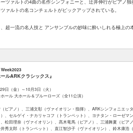
モーツァルトの4曲の名作シンフォニーと、辻井伸行がピアノ独
ーツァルトの名コンチェルトがピックアップされている。
、超一流の名人技と アンサンブルの妙味に酔いしれる極上の
c Week2023
ールARKクラシックス』
月29日（金）～10月3日（火）
ホール 大ホール＆ブルーローズ（全11公演）
行
（ピアノ）、三浦文彰（ヴァイオリン・指揮）、ARKシンフォニエッタ、A
ノ）、セルゲイ・ナカリャコフ（トランペット）、ヨナタン・ローゼマ
）、松田理奈（ヴァイオリン）、髙木竜馬（ピアノ）、三浦舞夏（ピア
松井秀太郎（トランペット）、直江智沙子（ヴァイオリン）、鈴木康浩