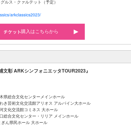
レグルス・クァルテット（予定）
assics/arkclassics2023/
購入はこちらから
文彰 ARKシンフォニエッタTOUR2023』
栃木県総合文化センターメインホール
いわき芸術文化交流館アリオス アルパイン大ホール
白河文化交流館コミネス 大ホール
川口総合文化センター・リリア メインホール
まぎん県民ホール 大ホール