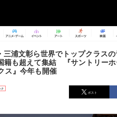
・三浦文彰ら世界でトップクラスの
国籍も超えて集結 『サントリーホー
クス』今年も開催
ック
ポスト