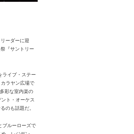
・リーダーに迎
楽祭『サントリー
をライブ・ステー
ク・カラヤン広場で
。多彩な室内楽の
デント・オーケス
せるのも話題だ。
とブルーローズで
じめ、レジデン