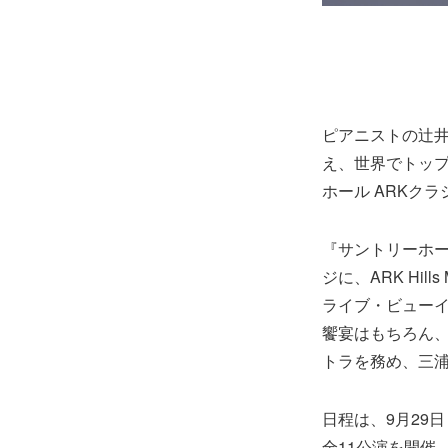
ピアニストの辻
え、世界でトッ
ホール ARKク
『サントリーホー
ジに、ARK Hi
ライブ・ビューイ
饗宴はもちろん、
トラを務め、三
日程は、9月29
全11公演を開催