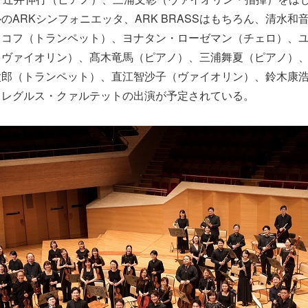
のARKシンフォニエッタ、ARK BRASSはもちろん、清水和
ャコフ（トランペット）、ヨナタン・ローゼマン（チェロ）、
（ヴァイオリン）、髙木竜馬（ピアノ）、三浦舞夏（ピアノ）
太郎（トランペット）、直江智沙子（ヴァイオリン）、鈴木康
、レグルス・クァルテットの出演が予定されている。