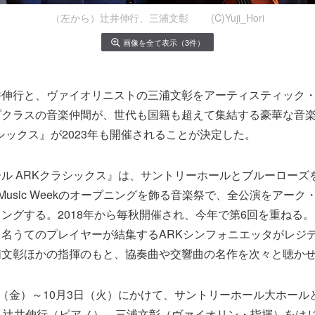
（左から）辻井伸行、三浦文彰 (C)Yuji_Hori
画像を全て表示（3件）
井伸行と、ヴァイオリニストの三浦文彰をアーティスティック
プクラスの音楽仲間が、世代も国籍も超えて集結する豪華な音
ラシックス』が2023年も開催されることが決定した。
ル ARKクラシックス』は、サントリーホールとブルーローズ
lls Music Weekのオープニングを飾る音楽祭で、全公演をアー
ングする。2018年から毎秋開催され、今年で第6回を重ねる
名うてのプレイヤーが結集するARKシンフォニエッタがレジ
浦文彰ほかの指揮のもと、協奏曲や交響曲の名作を次々と聴か
日（金）～10月3日（火）にかけて、サントリーホール大ホール
。辻井伸行（ピアノ）、三浦文彰（ヴァイオリン・指揮）をは