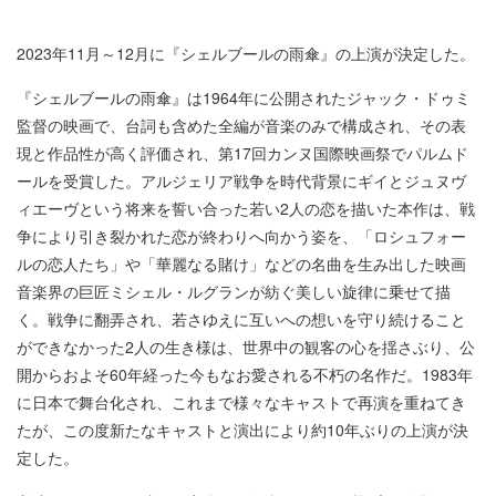
2023年11月～12月に『シェルブールの雨傘』の上演が決定した。
『シェルブールの雨傘』は1964年に公開されたジャック・ドゥミ
監督の映画で、台詞も含めた全編が音楽のみで構成され、その表
現と作品性が高く評価され、第17回カンヌ国際映画祭でパルムド
ールを受賞した。アルジェリア戦争を時代背景にギイとジュヌヴ
ィエーヴという将来を誓い合った若い2人の恋を描いた本作は、戦
争により引き裂かれた恋が終わりへ向かう姿を、「ロシュフォー
ルの恋人たち」や「華麗なる賭け」などの名曲を生み出した映画
音楽界の巨匠ミシェル・ルグランが紡ぐ美しい旋律に乗せて描
く。戦争に翻弄され、若さゆえに互いへの想いを守り続けること
ができなかった2人の生き様は、世界中の観客の心を揺さぶり、公
開からおよそ60年経った今もなお愛される不朽の名作だ。1983年
に日本で舞台化され、これまで様々なキャストで再演を重ねてき
たが、この度新たなキャストと演出により約10年ぶりの上演が決
定した。