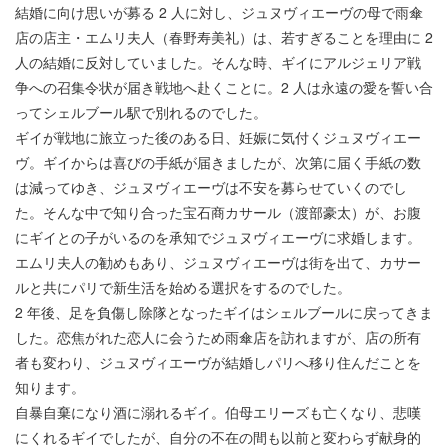
結婚に向け思いが募る 2 人に対し、ジュヌヴィエーヴの母で雨傘
店の店主・エムリ夫人（春野寿美礼）は、若すぎることを理由に 2
人の結婚に反対していました。そんな時、ギイにアルジェリア戦
争への召集令状が届き戦地へ赴くことに。2 人は永遠の愛を誓い合
ってシェルブール駅で別れるのでした。
ギイが戦地に旅立った後のある日、妊娠に気付くジュヌヴィエー
ヴ。ギイからは喜びの手紙が届きましたが、次第に届く手紙の数
は減ってゆき、ジュヌヴィエーヴは不安を募らせていくのでし
た。そんな中で知り合った宝石商カサール（渡部豪太）が、お腹
にギイとの子がいるのを承知でジュヌヴィエーヴに求婚します。
エムリ夫人の勧めもあり、ジュヌヴィエーヴは街を出て、カサー
ルと共にパリで新生活を始める選択をするのでした。
2 年後、足を負傷し除隊となったギイはシェルブールに戻ってきま
した。恋焦がれた恋人に会うため雨傘店を訪れますが、店の所有
者も変わり、ジュヌヴィエーヴが結婚しパリへ移り住んだことを
知ります。
自暴自棄になり酒に溺れるギイ。伯母エリーズも亡くなり、悲嘆
にくれるギイでしたが、自分の不在の間も以前と変わらず献身的