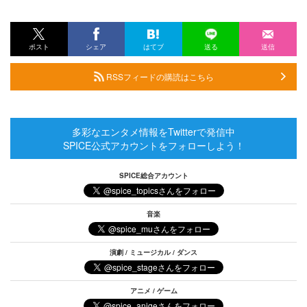
ポスト
シェア
はてブ
送る
送信
RSSフィードの購読はこちら
多彩なエンタメ情報をTwitterで発信中
SPICE公式アカウントをフォローしよう！
SPICE総合アカウント
音楽
演劇 / ミュージカル / ダンス
アニメ / ゲーム