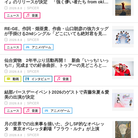
イ』のリリースが決定 「強く儚い者たち from oki…
2026.8.8 ｜ SPICER
ニュース
音楽
RE-GE、作詞・畑亜貴、作曲・山口朗彦の強力タッグ
が手掛ける2ndシングル「どこにいても絶対君を見…
2026.8.8 ｜ SPICER
ニュース
アニメ/ゲーム
仙台貨物 2年半ぶり活動再開！ 新曲「いっち! いっ
ち!!」完成までの紆余曲折、トゥアーの見どころと…
2026.8.8 ｜ SPICER
動画
インタビュー
音楽
結那バースデーイベント2026のゲストで斉藤朱夏＆愛
美の出演が決定
2026.8.8 ｜ SPICER
ニュース
音楽
アニメ/ゲーム
月の世界での出来事を描いた、少しSF的なオペレッ
タ 東京オペレッタ劇場『フラウ・ルナ』が上演
2026.8.8 ｜ SPICER