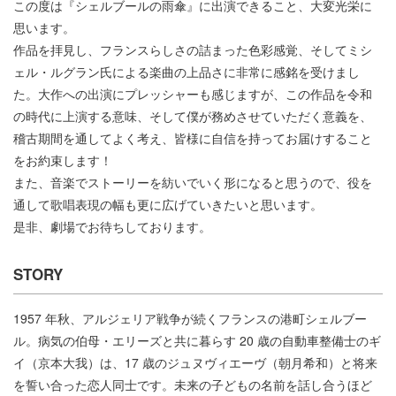
この度は『シェルブールの雨傘』に出演できること、大変光栄に
思います。
作品を拝見し、フランスらしさの詰まった色彩感覚、そしてミシ
ェル・ルグラン氏による楽曲の上品さに非常に感銘を受けまし
た。大作への出演にプレッシャーも感じますが、この作品を令和
の時代に上演する意味、そして僕が務めさせていただく意義を、
稽古期間を通してよく考え、皆様に自信を持ってお届けすること
をお約束します！
また、音楽でストーリーを紡いでいく形になると思うので、役を
通して歌唱表現の幅も更に広げていきたいと思います。
是非、劇場でお待ちしております。
STORY
1957 年秋、アルジェリア戦争が続くフランスの港町シェルブー
ル。病気の伯母・エリーズと共に暮らす 20 歳の自動車整備士のギ
イ（京本大我）は、17 歳のジュヌヴィエーヴ（朝月希和）と将来
を誓い合った恋人同士です。未来の子どもの名前を話し合うほど