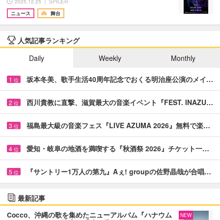
2025.12.25 ｜ SPICER
ニュース
舞台
人気記事ランキング
Daily
Weekly
Monthly
坂本冬美、歌手生活40周年記念でおくる明治座公演のメイ…
1
位
西川貴教に直撃、滋賀最大の音楽イベント『FEST. INAZU…
2
位
福島最大級の音楽フェス『LIVE AZUMA 2026』無料で楽…
3
位
愛知・岐阜の地酒を満喫する『秋酒祭 2026』チケット一…
4
位
『サントリー1万人の第九』Aぇ! groupの佐野晶哉が合唱…
5
位
最新記事
Cocco、沖縄の歌を集めたニューアルバム『ハナウム
NEW