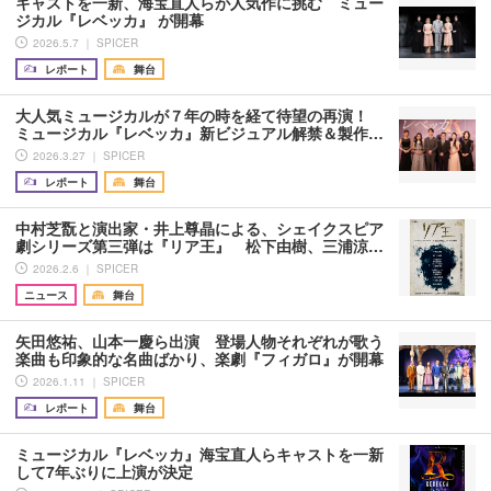
キャストを一新、海宝直人らが人気作に挑む ミュー
ジカル『レベッカ』 が開幕
2026.5.7 ｜ SPICER
レポート
舞台
大人気ミュージカルが７年の時を経て待望の再演！
ミュージカル『レベッカ』新ビジュアル解禁＆製作…
2026.3.27 ｜ SPICER
レポート
舞台
中村芝翫と演出家・井上尊晶による、シェイクスピア
劇シリーズ第三弾は『リア王』 松下由樹、三浦涼…
2026.2.6 ｜ SPICER
ニュース
舞台
矢田悠祐、山本一慶ら出演 登場人物それぞれが歌う
楽曲も印象的な名曲ばかり、楽劇『フィガロ』が開幕
2026.1.11 ｜ SPICER
レポート
舞台
ミュージカル『レベッカ』海宝直人らキャストを一新
して7年ぶりに上演が決定