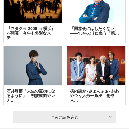
『スタクラ 2026 in 横浜』
「同窓会にはしたくない」
が開幕 今年も多彩なス
――15年ぶりに集う「第…
テ…
石井琢磨「人生の宝物にな
横内謙介×みょんふぁ×糸あ
るように」 初披露曲やレ
やつり人形一糸座 創作
ア…
人…
さらに読み込む