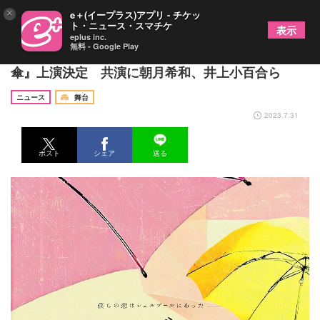
×
e＋(イープラス)アプリ - チケッ
ト・ニュース・スマチケ
表示
eplus inc.
無料 - Google Play
京本大我（SixTONES）主演、『シェルブールの雨
傘』上演決定 共演に朝月希和、井上小百合ら
ニュース
舞台
2023.7.31
ポスト
シェア
送る