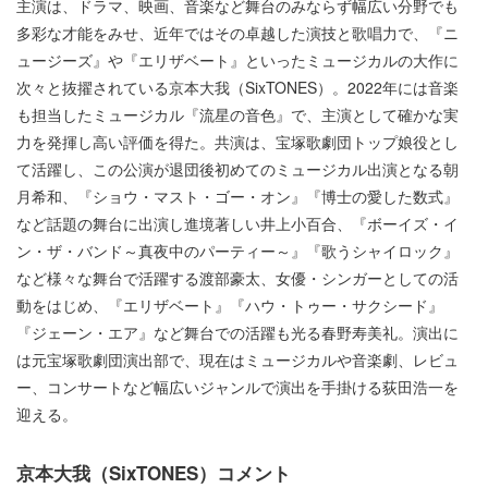
主演は、ドラマ、映画、音楽など舞台のみならず幅広い分野でも
多彩な才能をみせ、近年ではその卓越した演技と歌唱力で、『ニ
ュージーズ』や『エリザベート』といったミュージカルの大作に
次々と抜擢されている京本大我（SixTONES）。2022年には音楽
も担当したミュージカル『流星の音色』で、主演として確かな実
力を発揮し高い評価を得た。共演は、宝塚歌劇団トップ娘役とし
て活躍し、この公演が退団後初めてのミュージカル出演となる朝
月希和、『ショウ・マスト・ゴー・オン』『博士の愛した数式』
など話題の舞台に出演し進境著しい井上小百合、『ボーイズ・イ
ン・ザ・バンド～真夜中のパーティー～』『歌うシャイロック』
など様々な舞台で活躍する渡部豪太、女優・シンガーとしての活
動をはじめ、『エリザベート』『ハウ・トゥー・サクシード』
『ジェーン・エア』など舞台での活躍も光る春野寿美礼。演出に
は元宝塚歌劇団演出部で、現在はミュージカルや音楽劇、レビュ
ー、コンサートなど幅広いジャンルで演出を手掛ける荻田浩一を
迎える。
京本大我（SixTONES）コメント