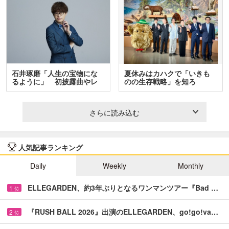
石井琢磨「人生の宝物にな
夏休みはカハクで「いきも
るように」 初披露曲やレ
のの生存戦略」を知ろ
ア…
う！ …
さらに読み込む
人気記事ランキング
Daily
Weekly
Monthly
ELLEGARDEN、約3年ぶりとなるワンマンツアー『Bad …
1
位
『RUSH BALL 2026』出演のELLEGARDEN、go!go!va…
2
位