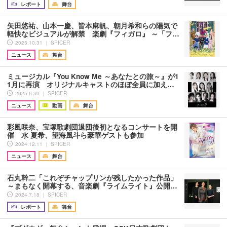
レポート
舞台
矢田悠祐、山本一慶、皆本麻帆、朝月希和らの陽気で
軽快なビジュアルが解禁 楽劇『フィガロ』 ～「フ…
2025.10.31 ｜ SPICER
ニュース
舞台
ミュージカル『You Know Me ～あなたとの旅～』が1
1月に再演 オリジナルキャストのほぼ全員に加え…
2025.6.30 ｜ SPICER
ニュース
動画
舞台
彩風咲奈、宝塚歌劇団退団後初となるコンサートを開
催 水 夏希、望海風斗ら豪華ゲストも参加
2024.12.11 ｜ SPICER
ニュース
舞台
石丸幹二「これぞチャップリンが残したかった作品」
～まもなく開幕する、音楽劇『ライムライト』公開…
2024.7.18 ｜ SPICER
レポート
舞台