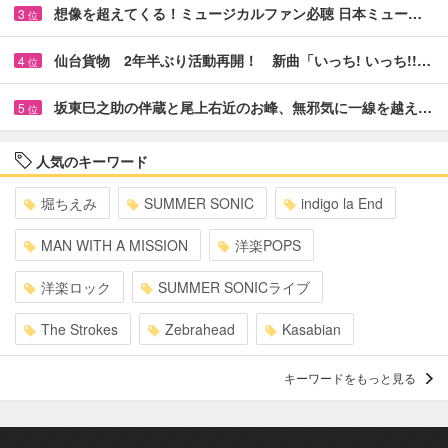
想像を超えてくる！ミュージカルファン必聴 日本ミュー…
3
位
仙台貨物 2年半ぶり活動再開！ 新曲「いっち! いっち!!…
4
位
坂東巳之助の伴蔵と尾上右近のお峰、無邪気に一線を越え…
5
位
人気のキーワード
堀ちえみ
SUMMER SONIC
indigo la End
MAN WITH A MISSION
洋楽POPS
洋楽ロック
SUMMER SONICライブ
The Strokes
Zebrahead
Kasabian
キーワードをもっと見る