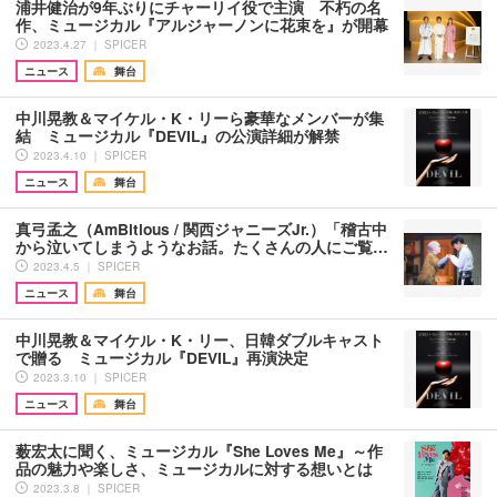
浦井健治が9年ぶりにチャーリイ役で主演 不朽の名
作、ミュージカル『アルジャーノンに花束を』が開幕
2023.4.27 ｜ SPICER
ニュース
舞台
中川晃教＆マイケル・K・リーら豪華なメンバーが集
結 ミュージカル『DEVIL』の公演詳細が解禁
2023.4.10 ｜ SPICER
ニュース
舞台
真弓孟之（AmBitious / 関西ジャニーズJr.）「稽古中
から泣いてしまうようなお話。たくさんの人にご覧…
2023.4.5 ｜ SPICER
ニュース
舞台
中川晃教＆マイケル・K・リー、日韓ダブルキャスト
で贈る ミュージカル『DEVIL』再演決定
2023.3.10 ｜ SPICER
ニュース
舞台
薮宏太に聞く、ミュージカル『She Loves Me』～作
品の魅力や楽しさ、ミュージカルに対する想いとは
2023.3.8 ｜ SPICER