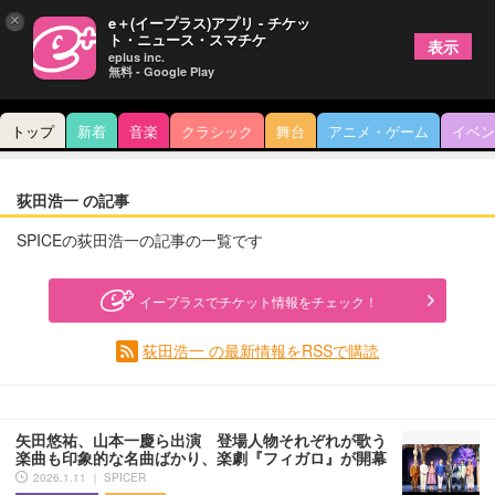
×
e＋(イープラス)アプリ - チケッ
ト・ニュース・スマチケ
表示
eplus inc.
無料 - Google Play
トップ
新着
音楽
クラシック
舞台
アニメ・ゲーム
イベン
荻田浩一 の記事
SPICEの荻田浩一の記事の一覧です
イープラスでチケット情報をチェック！
荻田浩一 の最新情報をRSSで購読
矢田悠祐、山本一慶ら出演 登場人物それぞれが歌う
楽曲も印象的な名曲ばかり、楽劇『フィガロ』が開幕
2026.1.11 ｜ SPICER