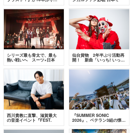
ュ…
シリーズ最も骨太で、最も
仙台貨物 2年半ぶり活動再
熱い戦いへ スーツ×日本
開！ 新曲「いっち! いっ…
刀…
西川貴教に直撃、滋賀最大
『SUMMER SONIC
の音楽イベント『FEST.
2026』、ベテラン3組の懐…
INA…