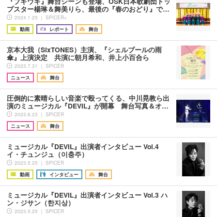
『ブギウギ』舞台シーンも登場、OSK日本歌劇団トッ
プスター楊琳＆舞美りら、最後の『春のおどり』で…
2024.1.25 ｜ SPICER+
動画
レポート
舞台
京本大我（SixTONES）主演、『シェルブールの雨
傘』上演決定 共演に朝月希和、井上小百合ら
2023.7.31 ｜ SPICER
ニュース
舞台
圧倒的に素晴らしい音楽で殴ってくる、中川晃教ら出
演のミュージカル『DEVIL』が開幕 舞台写真＆オ…
2023.6.23 ｜ SPICER
ニュース
舞台
ミュージカル『DEVIL』出演者インタビュー Vol.4
イ・チュンジュ（이충주）
2023.5.25 ｜ SPICER
動画
インタビュー
舞台
ミュージカル『DEVIL』出演者インタビュー Vol.3 ハ
ン・ジサン（한지상）
2023.5.25 ｜ SPICER