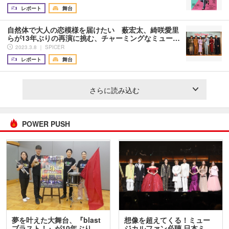
レポート
舞台
自然体で大人の恋模様を届けたい 薮宏太、綺咲愛里
らが13年ぶりの再演に挑む、チャーミングなミュー…
2023.3.8 ｜ SPICER
レポート
舞台
さらに読み込む
POWER PUSH
夢を叶えた大舞台、『blast
想像を超えてくる！ミュー
ブラスト！』が10年ぶり…
ジカルファン必聴 日本ミ