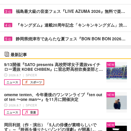
福島最大級の音楽フェス『LIVE AZUMA 2026』無料で楽…
3
位
『キングダム』連載20周年記念「キンキンキングダム」渋…
4
位
静岡県焼津市であらたな夏フェス『BON BON BON 2026…
5
位
最新記事
9/13開催『SATO presents 高校野球女子選抜vsイチ
NEW
ロー選抜 KOBE CHIBEN』に習志野高校吹奏楽部と…
2026.8.7 ｜ SPICER
ニュース
スポーツ
omeme tenten、今年最後のワンマンライブ『ten out
NEW
of ten 〜one man〜』を11月に開催決定
2026.8.7 ｜ SPICER
ニュース
音楽
岡田利規（作・演出）「5人の俳優が素晴らしいで
NEW
す」～『映画を撮りたいゾンビの演劇』が開幕し、…