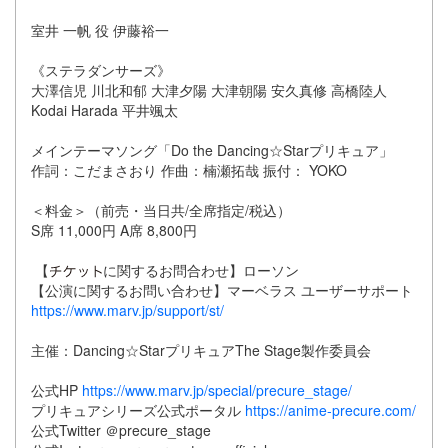
室井 一帆 役 伊藤裕一
《ステラダンサーズ》
大澤信児 川北和郁 大津夕陽 大津朝陽 安久真修 高橋陸人
Kodai Harada 平井颯太
メインテーマソング「Do the Dancing☆Starプリキュア」
作詞：こだまさおり 作曲：楠瀬拓哉 振付： YOKO
＜料金＞（前売・当日共/全席指定/税込）
S席 11,000円 A席 8,800円
【
に関するお問合わせ】ローソン
【公演に関するお問い合わせ】マーベラス ユーザーサポート
https://www.marv.jp/support/st/
主催：Dancing☆StarプリキュアThe Stage製作委員会
公式HP
https://www.marv.jp/special/precure_stage/
プリキュアシリーズ公式ポータル
https://anime-precure.com/
公式Twitter ＠precure_stage