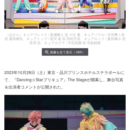
（左から）キュアブレイク / 黒瀬舞人 役 小辻 庵、キュアソウル / 月宮爽々奈
役 森田桐矢、キュアトップ / 星河 楽 役 田村升吾、キュアロック / 夏目颯斗 役
滝澤 諒、キュアカグラ / 天弦晃雅 役 寺坂頼我
画像を全て表示（18件）
2023年10月28日（土）東京・品川プリンスホテルステラボールに
て、『Dancing☆Starプリキュア』The Stageが開幕し、舞台写真
＆出演者コメントが公開された。