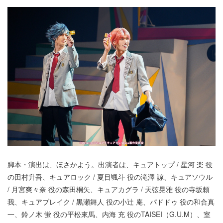
脚本・演出は、ほさかよう。出演者は、キュアトップ / 星河 楽 役
の田村升吾、キュアロック / 夏目颯斗 役の滝澤 諒、キュアソウル
/ 月宮爽々奈 役の森田桐矢、キュアカグラ / 天弦晃雅 役の寺坂頼
我、キュアブレイク / 黒瀬舞人 役の小辻 庵、パドドゥ 役の和合真
一、鈴ノ木 蛍 役の平松來馬、内海 充 役のTAISEI（G.U.M）、室