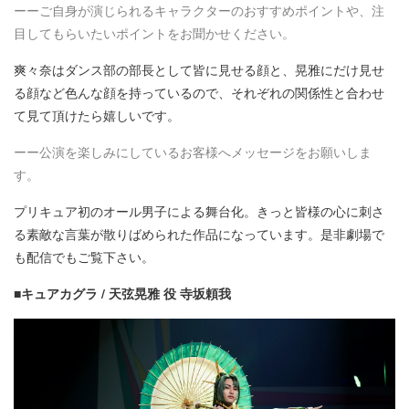
ーーご自身が演じられるキャラクターのおすすめポイントや、注
目してもらいたいポイントをお聞かせください。
爽々奈はダンス部の部長として皆に見せる顔と、晃雅にだけ見せ
る顔など色んな顔を持っているので、それぞれの関係性と合わせ
て見て頂けたら嬉しいです。
ーー公演を楽しみにしているお客様へメッセージをお願いしま
す。
プリキュア初のオール男子による舞台化。きっと皆様の心に刺さ
る素敵な言葉が散りばめられた作品になっています。是非劇場で
も配信でもご覧下さい。
■キュアカグラ / 天弦晃雅 役 寺坂頼我