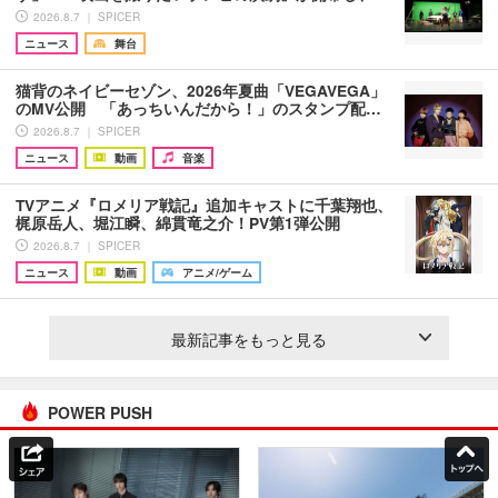
2026.8.7 ｜ SPICER
ニュース
舞台
猫背のネイビーセゾン、2026年夏曲「VEGAVEGA」
のMV公開 「あっちいんだから！」のスタンプ配…
2026.8.7 ｜ SPICER
ニュース
動画
音楽
TVアニメ『ロメリア戦記』追加キャストに千葉翔也、
梶原岳人、堀江瞬、綿貫竜之介！PV第1弾公開
2026.8.7 ｜ SPICER
ニュース
動画
アニメ/ゲーム
最新記事をもっと見る
POWER PUSH