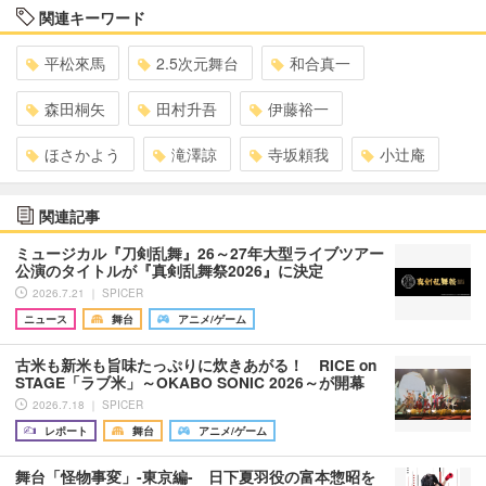
関連キーワード
平松來馬
2.5次元舞台
和合真一
森田桐矢
田村升吾
伊藤裕一
ほさかよう
滝澤諒
寺坂頼我
小辻庵
関連記事
ミュージカル『刀剣乱舞』26～27年大型ライブツアー
公演のタイトルが『真剣乱舞祭2026』に決定
2026.7.21 ｜ SPICER
ニュース
舞台
アニメ/ゲーム
古米も新米も旨味たっぷりに炊きあがる！ RICE on
STAGE「ラブ米」～OKABO SONIC 2026～が開幕
2026.7.18 ｜ SPICER
レポート
舞台
アニメ/ゲーム
舞台「怪物事変」-東京編- 日下夏羽役の富本惣昭を