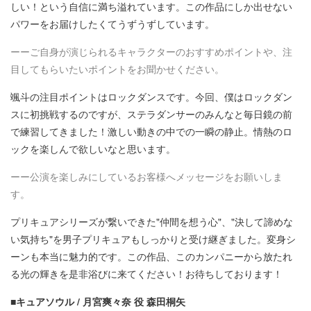
しい！という自信に満ち溢れています。この作品にしか出せない
パワーをお届けしたくてうずうずしています。
ーーご自身が演じられるキャラクターのおすすめポイントや、注
目してもらいたいポイントをお聞かせください。
颯斗の注目ポイントはロックダンスです。今回、僕はロックダン
スに初挑戦するのですが、ステラダンサーのみんなと毎日鏡の前
で練習してきました！激しい動きの中での一瞬の静止。情熱のロ
ックを楽しんで欲しいなと思います。
ーー公演を楽しみにしているお客様へメッセージをお願いしま
す。
プリキュアシリーズが繋いできた"仲間を想う心"、"決して諦めな
い気持ち"を男子プリキュアもしっかりと受け継ぎました。変身シ
ーンも本当に魅力的です。この作品、このカンパニーから放たれ
る光の輝きを是非浴びに来てください！お待ちしております！
■キュアソウル / 月宮爽々奈 役 森田桐矢