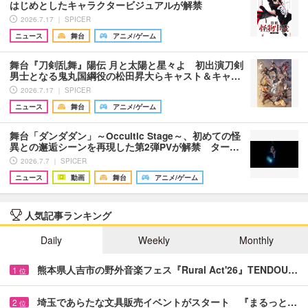
はじめとしたキャラクタービジュアルが解禁
2026.7.17 ｜ SPICER
ニュース
舞台
アニメ/ゲーム
舞台『刀剣乱舞』陽伝 月と太陽と星々よ 初出演刀剣
男士となる鬼丸国綱役の松田昇大らキャスト＆キャ…
2026.7.17 ｜ SPICER
ニュース
舞台
アニメ/ゲーム
舞台「ダンダダン」～Occultic Stage～、初めての怪
異との邂逅シーンを再現した第2弾PVが解禁 ター…
2026.7.7 ｜ SPICER
ニュース
動画
舞台
アニメ/ゲーム
人気記事ランキング
Daily
Weekly
Monthly
熊本県人吉市の野外音楽フェス『Rural Act'26』TENDOU…
1
位
埼玉であらたな文具販売イベントがスタート 『まるっと…
2
位