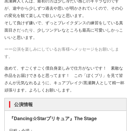
黒瀬舞人くんは、最初の方は少し冷たい感じのキャラなのです
が、途中から少しずつ過去や思いが明かされていくので、その心
の変化を観て楽しんで欲しいなと思います。
そして負けず嫌いで、ずっとブレイクダンスの練習をしている真
面目さだったり、少しツンデレなところも最高に可愛いしかっこ
いいと思います。
ーー公演を楽しみにしているお客様へメッセージをお願いしま
す。
改めて、すごくすごく僕自身楽しみで仕方がないです！ 素敵な
作品をお届けできると思ってます！ この「ぼくプリ」を見て皆
さんが元気なれるように、キュアブレイク/黒瀬舞人として精一杯
頑張ります。よろしくお願いします。
公演情報
『Dancing☆Starプリキュア』The Stage
日程・会場：