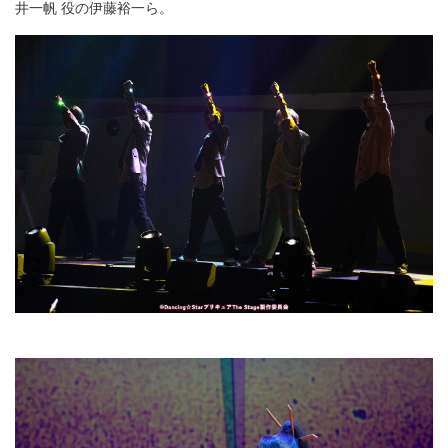
井一帆 役の伊藤裕一ら。