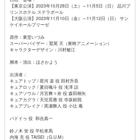
【東京公演】2023年10月28日（土）～11月5日（日） 品川プ
リンスホテル ステラボール
【大阪公演】2023年11月10日（金）～11月12日（日） サン
ケイホールブリーゼ
原作：東堂いづみ
スーパーバイザー：鷲尾 天（東映アニメーション）
キャラクターデザイン：川村敏江
脚本・演出：ほさかよう
出演者：
キュアトップ / 星河 楽 役 田村升吾
キュアロック / 夏目颯斗 役 滝澤 諒
キュアソウル / 月宮爽々奈 役 森田桐矢
キュアカグラ / 天弦晃雅 役 寺坂頼我
キュアブレイク / 黒瀬舞人 役 小辻 庵
パドドゥ 役 和合真一
鈴ノ木 蛍 役 平松來馬
内海 充 役 TAISEI（G.U.M）