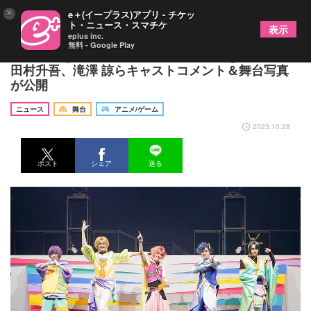
×
e＋(イープラス)アプリ - チケッ
ト・ニュース・スマチケ
表示
eplus inc.
無料 - Google Play
『Dancing☆Starプリキュア』The Stageが開幕
田村升吾、滝澤 諒らキャストコメント＆舞台写真
が公開
ニュース
舞台
アニメ/ゲーム
2023.10.28
ポスト
シェア
送る