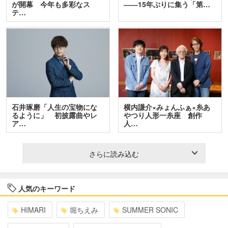
が開幕 今年も多彩なス
――15年ぶりに集う「第…
テ…
石井琢磨「人生の宝物にな
横内謙介×みょんふぁ×糸あ
るように」 初披露曲やレ
やつり人形一糸座 創作
ア…
人…
さらに読み込む
人気のキーワード
HIMARI
堀ちえみ
SUMMER SONIC