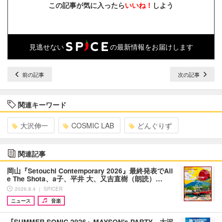
この記事が気に入ったら
いいね！
しよう
見逃せない
の最新情報をお届けします
前の記事
次の記事
関連キーワード
大沢伸一
COSMIC LAB
どんぐりず
関連記事
岡山『Setouchi Contemporary 2026』最終発表でAil
e The Shota、a子、平井 大、又吉直樹（朗読）…
2026.8.4 ｜ SPICER
ニュース
音楽
『SUMMER SONIC 2026』MAYSON's PARTY、大沢