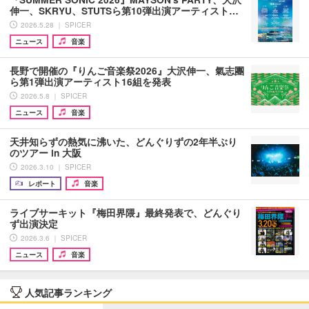
伸一、SKRYU、STUTSら第10弾出演アーティスト…
2026.5.28 ｜ SPICER
ニュース
音楽
長野で開催の『りんご音楽祭2026』大沢伸一、氣志團
ら第1弾出演アーティスト16組を発表
2026.5.8 ｜ SPICER
ニュース
音楽
天井知らずの熱気に沸いた、どんぐりずの2年半ぶり
のツアー in 大阪
2026.3.10 ｜ SPICER
レポート
音楽
ライブサーキット『梅田界隈』最終発表で、どんぐり
ず出演決定
2026.3.6 ｜ SPICER
ニュース
音楽
人気記事ランキング