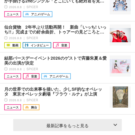
が手掛ける2ndシングル「どこにいても絶対君を見…
2026.8.8 ｜ SPICER
ニュース
アニメ/ゲーム
仙台貨物 2年半ぶり活動再開！ 新曲「いっち! いっ
ち!!」完成までの紆余曲折、トゥアーの見どころと…
2026.8.8 ｜ SPICER
動画
インタビュー
音楽
結那バースデーイベント2026のゲストで斉藤朱夏＆愛
美の出演が決定
2026.8.8 ｜ SPICER
ニュース
音楽
アニメ/ゲーム
月の世界での出来事を描いた、少しSF的なオペレッ
タ 東京オペレッタ劇場『フラウ・ルナ』が上演
2026.8.8 ｜ SPICER
ニュース
舞台
最新記事をもっと見る