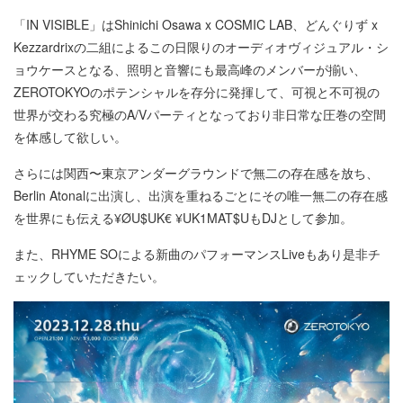
「IN VISIBLE」はShinichi Osawa x COSMIC LAB、どんぐりず x
Kezzardrixの二組によるこの日限りのオーディオヴィジュアル・シ
ョウケースとなる、照明と音響にも最高峰のメンバーが揃い、
ZEROTOKYOのポテンシャルを存分に発揮して、可視と不可視の
世界が交わる究極のA/Vパーティとなっており非日常な圧巻の空間
を体感して欲しい。
さらには関西〜東京アンダーグラウンドで無二の存在感を放ち、
Berlin Atonalに出演し、出演を重ねるごとにその唯一無二の存在感
を世界にも伝える¥ØU$UK€ ¥UK1MAT$UもDJとして参加。
また、RHYME SOによる新曲のパフォーマンスLiveもあり是非チ
ェックしていただきたい。