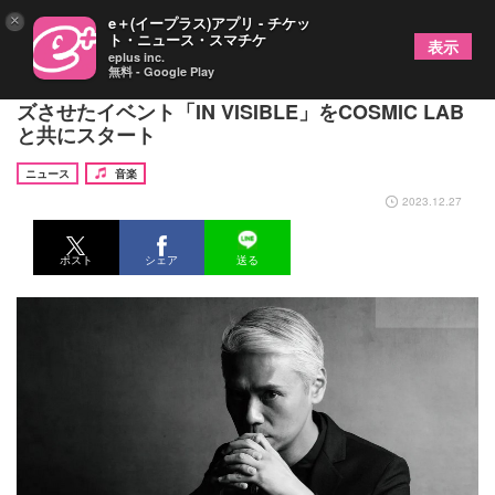
×
e＋(イープラス)アプリ - チケッ
ト・ニュース・スマチケ
表示
eplus inc.
無料 - Google Play
大沢伸一、音と映像と照明を究極までシンクロナイ
ズさせたイベント「IN VISIBLE」をCOSMIC LAB
と共にスタート
ニュース
音楽
2023.12.27
ポスト
シェア
送る