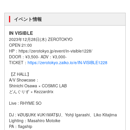
イベント情報
IN VISIBLE
2023年12月28日(木) ZEROTOKYO
OPEN 21:00
HP：https://zerotokyo.jp/event/in-visible1228/
DOOR：¥3,500- ADV：¥3,000-
TICKET：
https://zerotokyo.zaiko.io/e/IN-VISIBLE1228
【Z HALL】
A/V Showcase：
Shinichi Osawa × COSMIC LAB
どんぐりず × Kezzardrix
Live : RHYME SO
DJ : ¥ØU$UK€ ¥UK1MAT$U、Yohji Igarashi、Liko Kitajima
Lighting：Masahiro Motoike
PA：flagship