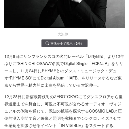
大沢伸一
画像を全て表示（2件）
12月8日にサンフランシスコの名門レーベル「DirtyBird」より12年
ぶりに“SHINICHI OSAWA”名義でDigital Single「FCKNJP」をリリ
ースし、11月24日にRHYMEとのダンス・ミュージック・デュ
オ“RHYME SO”にてDigital Album「IAFB」をリリースするなど東
京から世界へ精力的に楽曲を発信している大沢伸一。
12月28日に新宿歌舞伎町のZEROTOKYOにてダンスフロアから世
界遺産までを舞台に、可視と不可視が交わるオーディオ・ヴィジ
ュアルの体験を通じて、認知の拡張を探求するCOSMIC LABと圧
倒的没入空間で音と映像と照明を究極までシンクロナイズさせて
全感覚を拡張させるイベント「IN VISIBLE」をスタートする。