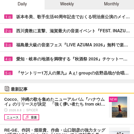
Daily
Weekly
Monthly
坂本冬美、歌手生活40周年記念でおくる明治座公演のメイ…
1
位
西川貴教に直撃、滋賀最大の音楽イベント『FEST. INAZU…
2
位
福島最大級の音楽フェス『LIVE AZUMA 2026』無料で楽…
3
位
愛知・岐阜の地酒を満喫する『秋酒祭 2026』チケット一…
4
位
『サントリー1万人の第九』Aぇ! groupの佐野晶哉が合唱…
5
位
最新記事
Cocco、沖縄の歌を集めたニューアルバム『ハナウム
NEW
イ』のリリースが決定 「強く儚い者たち from oki…
2026.8.8 ｜ SPICER
ニュース
音楽
RE-GE、作詞・畑亜貴、作曲・山口朗彦の強力タッグ