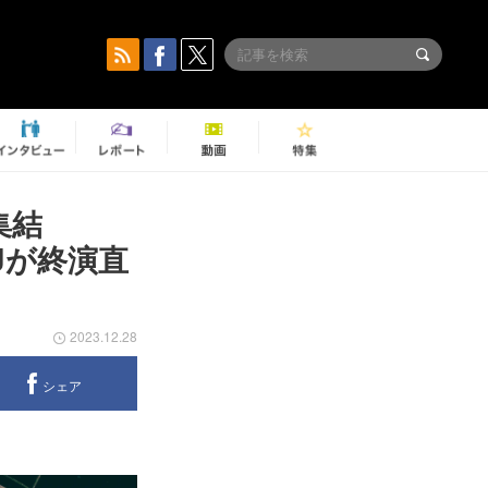
集結
 DJが終演直
2023.12.28
シェア