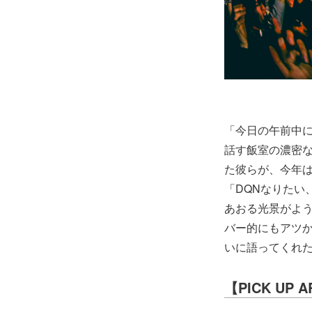
「今日の午前中
話す飯室の濃密
た彼らが、今年
「DQNなりたい
あおる光景がよ
バー的にもアツ
いに語ってくれ
【PICK UP A