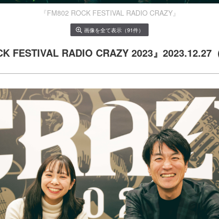
『FM802 ROCK FESTIVAL RADIO CRAZY』
画像を全て表示（91件）
K FESTIVAL RADIO CRAZY 2023』2023.12.