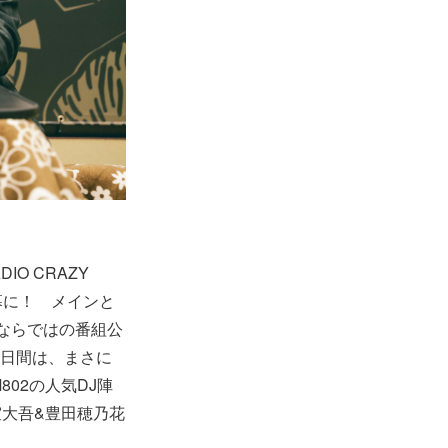
O CRAZY
幕に！ メインと
ならではの番組公
3日間は、まさに
02の人気DJ陣
大吾&豊田穂乃花