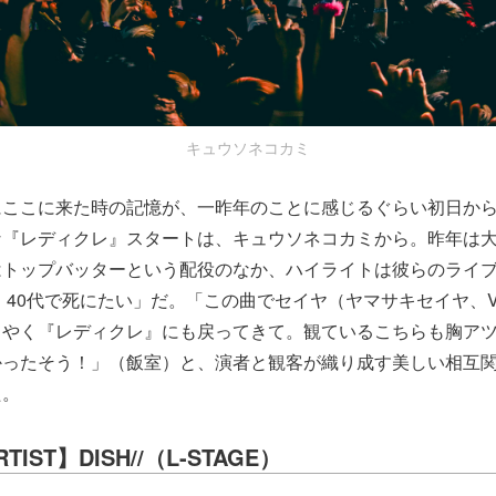
キュウソネコカミ
にここに来た時の記憶が、一昨年のことに感じるぐらい初日か
な『レディクレ』スタートは、キュウソネコカミから。昨年は
はトップバッターという配役のなか、ハイライトは彼らのライ
、40代で死にたい」だ。「この曲でセイヤ（ヤマサキセイヤ、Vo
うやく『レディクレ』にも戻ってきて。観ているこちらも胸ア
かったそう！」（飯室）と、演者と観客が織り成す美しい相互
た。
RTIST】DISH//（L-STAGE）