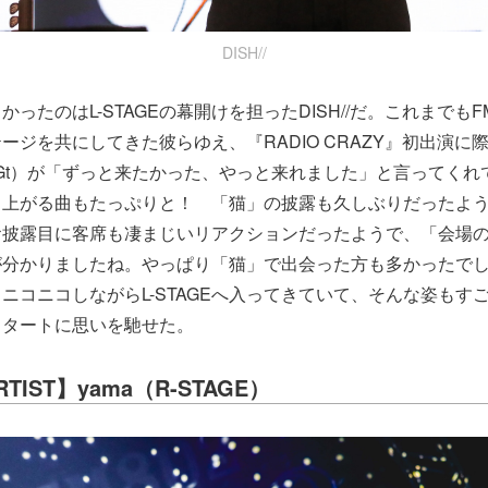
DISH//
ったのはL-STAGEの幕開けを担ったDISH//だ。これまでもF
ージを共にしてきた彼らゆえ、『RADIO CRAZY』初出演に
.Gt）が「ずっと来たかった、やっと来れました」と言ってく
り上がる曲もたっぷりと！ 「猫」の披露も久しぶりだったよ
お披露目に客席も凄まじいリアクションだったようで、「会場
が分かりましたね。やっぱり「猫」で出会った方も多かったで
ニコニコしながらL-STAGEへ入ってきていて、そんな姿もす
スタートに思いを馳せた。
ARTIST】yama（R-STAGE）