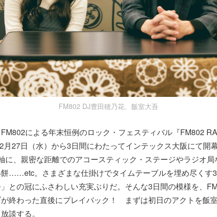
FM802 DJ豊田穂乃花、飯室大吾
M802による年末恒例のロック・フェスティバル『FM802 RADI
も12月27日（水）から3日間にわたってインテックス大阪にて開
を軸に、親密な距離でのアコースティック・ステージやラジオ局
餅……etc。さまざまな仕掛けでタイムテーブルを埋め尽くす
」との冠にふさわしい充実ぶりだ。そんな3日間の模様を、FM8
ブが終わった直後にプレイバック！ まずは初日のアクトを飯室
し放談する。