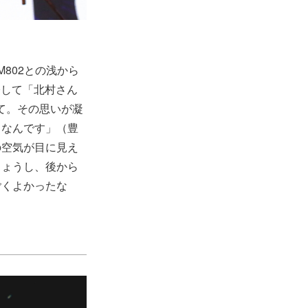
M802との浅から
際して「北村さん
れて。その思いが凝
うなんです」（豊
の空気が目に見え
しょうし、後から
ごくよかったな