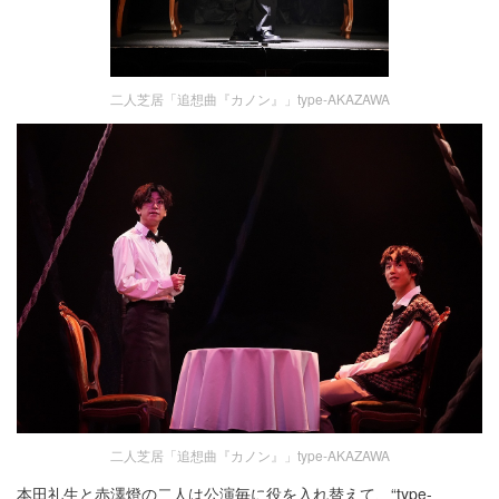
二人芝居「追想曲『カノン』」type-AKAZAWA
二人芝居「追想曲『カノン』」type-AKAZAWA
本田礼生と赤澤燈の二人は公演毎に役を入れ替えて、“type-