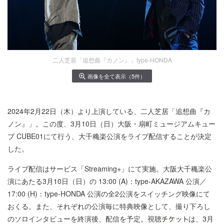
二人芝居「追想曲『カノン』」type-HONDA
画像を全て表示（5件）
2024年2月22日（木）より上演している、二人芝居「追想曲『カ
ノン』」。この度、3月10日（日）大阪・扇町ミュージアムキュー
ブ CUBE01にて行う、大千穐楽公演をライブ配信することが決定
した。
ライブ配信はサービス「Streaming+」にて実施。大阪大千穐楽公
演にあたる3月10日（日）の 13:00 (A)：type-AKAZAWA 公演／
17:00 (H)：type-HONDA 公演の全2公演をスイッチング映像にて
おくる。また、それぞれの公演毎に特典映像として、撮り下ろし
のソロインタビューを終演後、配信を予定。視聴
は、3月