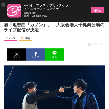
×
e＋(イープラス)アプリ - チケッ
ト・ニュース・スマチケ
表示
eplus inc.
無料 - Google Play
本田礼生と赤澤燈が生み出す濃密な会話劇、二人芝
居「追想曲『カノン』」 大阪会場大千穐楽公演の
ライブ配信が決定
ニュース
舞台
2024.3.5
ポスト
シェア
送る