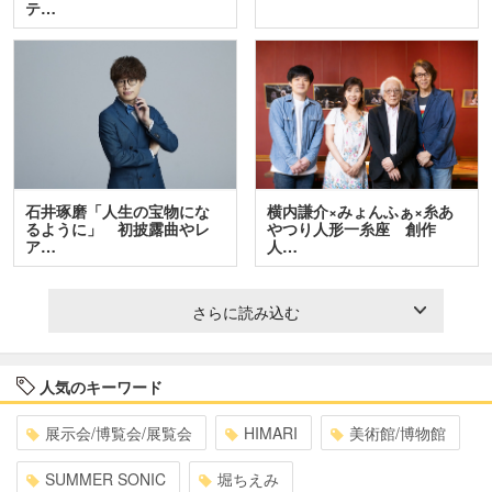
テ…
石井琢磨「人生の宝物にな
横内謙介×みょんふぁ×糸あ
るように」 初披露曲やレ
やつり人形一糸座 創作
ア…
人…
さらに読み込む
人気のキーワード
展示会/博覧会/展覧会
HIMARI
美術館/博物館
SUMMER SONIC
堀ちえみ