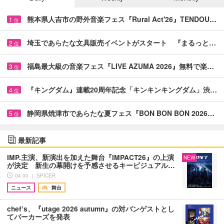
熊本県人吉市の野外音楽フェス『Rural Act'26』TENDOU…
1
位
埼玉であらたな文具販売イベントがスタート 『まるっと…
2
位
福島最大級の音楽フェス『LIVE AZUMA 2026』無料で楽…
3
位
『キングダム』連載20周年記念「キンキンキングダム」渋…
4
位
静岡県焼津市であらたな夏フェス『BON BON BON 2026…
5
位
最新記事
IMP.主演、新演出を加えた舞台『IMPACT26』の上演
NEW
が決定 新生の幕開けを予感させるキービジュアル…
04:00 ｜ SPICER
ニュース
舞台
chef’s、『utage 2026 autumn』の対バンゲストとし
てパーカーズを発表