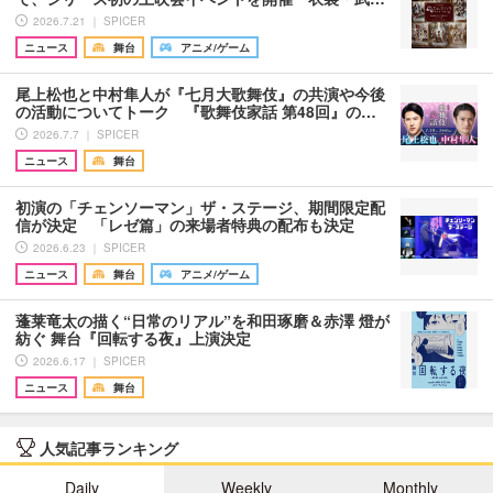
2026.7.21 ｜ SPICER
ニュース
舞台
アニメ/ゲーム
尾上松也と中村隼人が『七月大歌舞伎』の共演や今後
の活動についてトーク 『歌舞伎家話 第48回』の…
2026.7.7 ｜ SPICER
ニュース
舞台
初演の「チェンソーマン」ザ・ステージ、期間限定配
信が決定 「レゼ篇」の来場者特典の配布も決定
2026.6.23 ｜ SPICER
ニュース
舞台
アニメ/ゲーム
蓬莱竜太の描く“日常のリアル”を和田琢磨＆赤澤 燈が
紡ぐ 舞台『回転する夜』上演決定
2026.6.17 ｜ SPICER
ニュース
舞台
人気記事ランキング
Daily
Weekly
Monthly