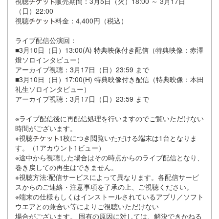
視聴
販売期間：3月5日（火）18:00 ～ 3月17日
（日）22:00
視聴
料金：4,400円（税込）
ライブ配信公演回：
■3月10日（日）13:00(A) 特典映像付き配信（特典映像：赤澤
燈ソロインタビュー）
アーカイブ視聴：3月17日（日）23:59 まで
■3月10日（日）17:00(H) 特典映像付き配信（特典映像：本田
礼生ソロインタビュー）
アーカイブ視聴：3月17日（日）23:59 まで
※ライブ配信後に再配信処理を行いますのでご覧いただけない
時間がございます。
※視聴
1枚につき閲覧いただける端末は1台となりま
す。（1アカウント1ビュー）
※途中から視聴した場合はその時点からのライブ配信となり、
巻き戻しての再生はできません。
※視聴方法:配信サービスによって異なります。各配信サービ
スからのご連絡・注意事項を了承の上、ご視聴ください。
※端末の仕様もしくはインストールされているアプリ／ソフト
ウエアとの兼合い等によりご視聴いただけない
場合がございます。 固有の原因に対しては、解決できかねる