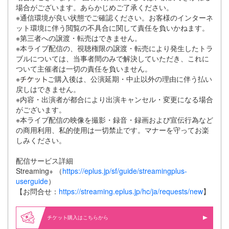
場合がございます。あらかじめご了承ください。
※通信環境が良い状態でご確認ください。お客様のインターネ
ット環境に伴う閲覧の不具合に関して責任を負いかねます。
※第三者への譲渡・転売はできません。
※本ライブ配信の、視聴権限の譲渡・転売により発生したトラ
ブルについては、当事者間のみで解決していただき、これに
ついて主催者は一切の責任を負いません。
※
ご購入後は、公演延期・中止以外の理由に伴う払い
戻しはできません。
※内容・出演者が都合により出演キャンセル・変更になる場合
がございます。
※本ライブ配信の映像を撮影・録音・録画および宣伝行為など
の商用利用、私的使用は一切禁止です。マナーを守ってお楽
しみください。
配信サービス詳細
Streaming+ （
https://eplus.jp/sf/guide/streamingplus-
userguide
）
【お問合せ：
https://streaming.eplus.jp/hc/ja/requests/new
】
購入はこちらから