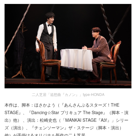
二人芝居「追想曲『カノン』」type-HONDA
本作は、脚本：ほさかよう（『あんさんぶるスターズ！THE
STAGE』、『Dancing☆Star プリキュア The Stage』（脚本・演
出）他） 、演出：松崎史也（「MANKAI STAGE『A3!』」シリー
ズ（演出）、『チェンソーマン』ザ・ステージ（脚本・演出）
他）が手掛けるオリジナル新作の二人芝居。