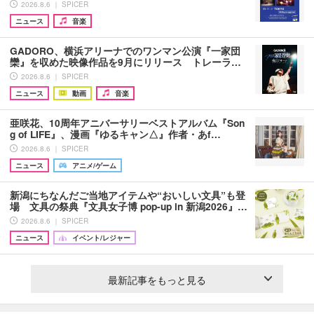
2026.8.6 ｜ SPICER
ニュース
音楽
GADORO、横浜アリーナでのワンマン公演『一家団
欒』を収めた映像作品を9月にリリース トレーラ…
2026.8.6 ｜ SPICER
ニュース
動画
音楽
亜咲花、10周年アニバーサリーベストアルバム『Son
g of LIFE』、漫画『ゆるキャン△』作者・あf…
2026.8.6 ｜ SPICER
ニュース
アニメ/ゲーム
新潟にちなんだご当地アイテムや“おいしい文具”も登
場 文具の祭典『文具女子博 pop-up in 新潟2026』…
2026.8.6 ｜ SPICER
ニュース
イベント/レジャー
最新記事をもっと見る