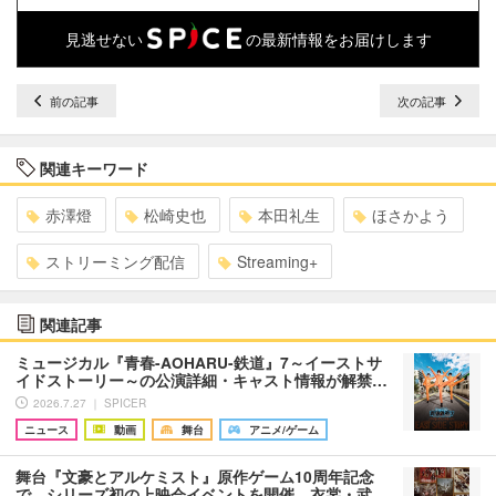
見逃せない
の最新情報をお届けします
前の記事
次の記事
関連キーワード
赤澤燈
松崎史也
本田礼生
ほさかよう
ストリーミング配信
Streaming+
関連記事
ミュージカル『青春-AOHARU-鉄道』7～イーストサ
イドストーリー～の公演詳細・キャスト情報が解禁…
2026.7.27 ｜ SPICER
ニュース
動画
舞台
アニメ/ゲーム
舞台『文豪とアルケミスト』原作ゲーム10周年記念
で、シリーズ初の上映会イベントを開催 衣裳・武…