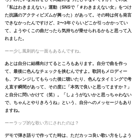
「私はわきまえない」運動（SNSで「＃わきまえない女」をつけ
た抗議のアクティビズムが興った）があって。その時は何も発言
できなかったんですけど、2〜3年ぐらいどこか引っかかってい
て、ようやくこの曲だったら気持ちが乗せられるかもと思って入
れました。
ーー少し風刺的な一面もあるんですね。
あとは自分に結構向けてるところもあります。自分で曲を作っ
て、最後に色んなチェックを挟むんですよ。歌詞もメロディー
も、アレンジしてもらった後に聴いたり、色んなタイミングで考
え直す瞬間があって、その度に「本気で良いと思ってますか？」
と自分に問いかけて（笑）。「しょうがないかと思っちゃわない
で、ちゃんとやりきろうね」という、自分へのメッセージもあり
ますね。
ーーラップ的な歌い方にされたのは？
デモで弾き語りで作ってた時は、ただカッコ良い歌い方をしよう