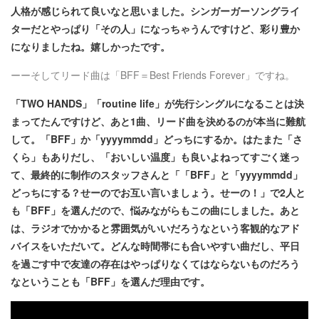
人格が感じられて良いなと思いました。シンガーガーソングライ
ターだとやっぱり「その人」になっちゃうんですけど、彩り豊か
になりましたね。嬉しかったです。
ーーそしてリード曲は「BFF＝Best Friends Forever」ですね。
「TWO HANDS」「routine life」が先行シングルになることは決
まってたんですけど、あと1曲、リード曲を決めるのが本当に難航
して。「BFF」か「yyyymmdd」どっちにするか。はたまた「さ
くら」もありだし、「おいしい温度」も良いよねってすごく迷っ
て、最終的に制作のスタッフさんと「「BFF」と「yyyymmdd」
どっちにする？せーのでお互い言いましょう。せーの！」で2人と
も「BFF」を選んだので、悩みながらもこの曲にしました。あと
は、ラジオでかかると雰囲気がいいだろうなという客観的なアド
バイスをいただいて。どんな時間帯にも合いやすい曲だし、平日
を過ごす中で友達の存在はやっぱりなくてはならないものだろう
なということも「BFF」を選んだ理由です。