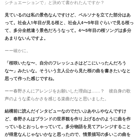
シチュエーションで」と決めて書かれたんですか？
見ているのは私の景色なんですけど、ペルソナを立てた部分はあ
って。社会人1年目が見る桜と、社会人4〜5年目ぐらいで見る桜っ
て、多分全然違う景色だろうなって。4〜5年目の桜ソングは多分
あまりないんですよ。
ーー確かに。
「桜咲いたな〜、自分のフレッシュさはどこにいったんだろう
な〜」みたいな。そういう主人公から見た桜の曲を書きたいなと
思って作った感じですね。
ーー春野さんにアレンジをお願いした理由は……？ 彼自身の歌
声のような柔らかさを感じる楽曲だなと思いました。
結構前に読んだインタビューなのでだいぶあやふやなんですけ
ど、春野さんはブランドの世界観を作り上げるかのように曲を作
っているとおっしゃっていて。多分物語を見てアレンジすること
が得意なんじゃないかなと思ったので、情景描写の多いこの曲を