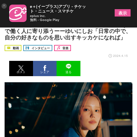
×
e＋(イープラス)アプリ - チケッ
ト・ニュース・スマチケ
表示
eplus inc.
無料 - Google Play
平日を楽しむヒントをくれるアルバム『weekday』
で働く人に寄り添うーーゆいにしお「日常の中で、
自分の好きなものを思い出すキッカケになれば」
動画
インタビュー
音楽
2024.4.15
ポスト
シェア
送る