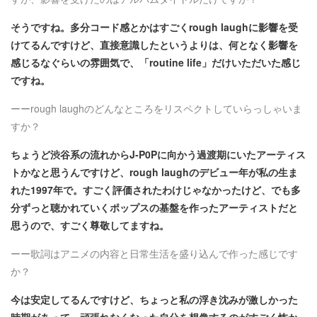
そうですね。多分コード感とかはすごくrough laughに影響を受
けてるんですけど、直接意識したというよりは、何となく影響を
感じるなぐらいの雰囲気で、「routine life」だけいただいた感じ
ですね。
ーーrough laughのどんなところをリスペクトしていらっしゃいま
すか？
ちょうど渋谷系の流れからJ-P0Pに向かう過渡期にいたアーティス
トかなと思うんですけど、rough laughのデビュー年が私の生ま
れた1997年で。すごく評価されたわけじゃなかったけど、でも多
分ずっと聴かれていくポップスの基盤を作ったアーティストだと
思うので、すごく尊敬してますね。
ーー歌詞はアニメの内容と日常生活を盛り込んで作った感じです
か？
今は安定してるんですけど、ちょっと私の浮き沈みが激しかった
時期があって、頑張れなくなった自分を想像するのがすごく怖か