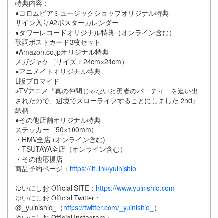
特典内容：
●コロムビアミュージックショップオリジナル特典
サイン入りA2ポスターカレンダー
●タワーレコードオリジナル特典（オンライン含む）
歌詞ポストカード3枚セット
●Amazon.co.jpオリジナル特典
メガジャケ（サイズ：24cm×24cm）
●アニメイトオリジナル特典
L版ブロマイド
※TVアニメ『真の仲間じゃないと勇者のパーティーを追い出
されたので、辺境でスローライフすることにしました 2nd』
絵柄
●その他店舗オリジナル特典
ステッカー（50×100mm）
・HMV全店 (オンライン含む)
・TSUTAYA全店（オンライン含む）
・その他応援店
商品予約ページ：
https://lit.link/yuinishio
ゆいにしお Official SITE：
https://www.yuinishio.com
ゆいにしお Official Twitter：
@_yuinishio_（
https://twitter.com/_yuinishio_
）
ゆいにしお Official Instagram：