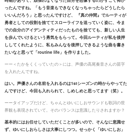
ったんですね。「もう音楽もできなくなっちゃったらどうしたら
いいんだろう」と思ったんですけど、 『真の仲間』でルーティが
勇者としての役割を捨ててスローライフを送っていく姿に、今ま
での自分のアイデンティティだったものを捨てても、新しい人生
を歩んでいけるという勇気をもらって。今回ルーティが私を後押
ししてくれたように、私もみんなを後押しできるような曲を書き
たいなと思って「routine life」を作りました。
ーー＜たかをくくっていたの＞には、声優の高尾奏音さんの苗字
を入れたんですね。
はい。声優さんの名前を入れるのは1stシーズンの時からやってた
んですけど、今回も入れられて、しめしめと思ってます（笑）。
ーータイアップだけど、ちゃんとゆいにしおサウンドも歌詞の世
界観も表現されていて。そのバランスは意識したりされますか？
基本的にはお任せしていただくことが多いので、そんなに意識せ
ず、ゆいにしおらしさは大事にしつつ。せっかく「ゆいにしお」