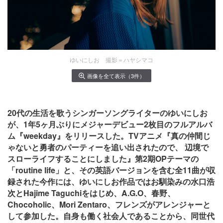
ゆいにしお 撮影＝ハヤシマコ
画像を全て表示（3件）
20代の生活を歌うシンガーソングライターのゆいにしお
が、1年5ヶ月ぶりにメジャーデビュー2枚目のフルアルバ
ム『weekday』をリリースした。TVアニメ『真の仲間じ
ゃないと勇者のパーティーを追い出されたので、 辺境で
スローライフすることにしました』第2期OPテーマの
「routine life」と、その英語バージョンを含む全11曲が収
録された今作には、ゆいにしお作品ではお馴染みの水口浩
次とHajime Taguchiをはじめ、A.G.O、春野、
Chocoholic、Mori Zentaro、フレンズがアレンジャーと
して参加した。自身も働く社会人であることから、同世代