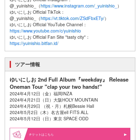
@_yuinishio_（
https://www.instagram.com/_yuinishio_
）
ゆいにしお Official TikTok：
@_yuinishio_（
https://vt.tiktok.com/ZSdFbxETy/
）
ゆいにしお Official YouTube Channel：
https://www.youtube.com/c/yuinishio
ゆいにしお Official Fan Site "tasty city"：
https://yuinishio.bitfan.id/
ツアー情報
ゆいにしお 2nd Full Album『weekday』 Release
Oneman Tour "clap your two hands!"
2024年4月12日（金）福岡INZA
2024年4月21日（日）大阪HOLY MOUNTAIN
2024年4月29日 （祝・月）札幌Bessie Hall
2024年5月2日（木）名古屋ell FITS ALL
2024年5月12日（日）東京 SPACE ODD
はこちら