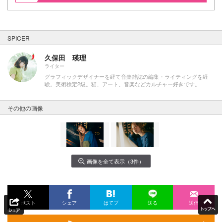
SPICER
久保田 瑛理
ライター
グラフィックデザイナーを経て音楽雑誌の編集・ライティングを経
験。美術検定2級。猫、アート、音楽などカルチャー好きです。
その他の画像
画像を全て表示（3件）
ポスト
シェア
はてブ
送る
送信