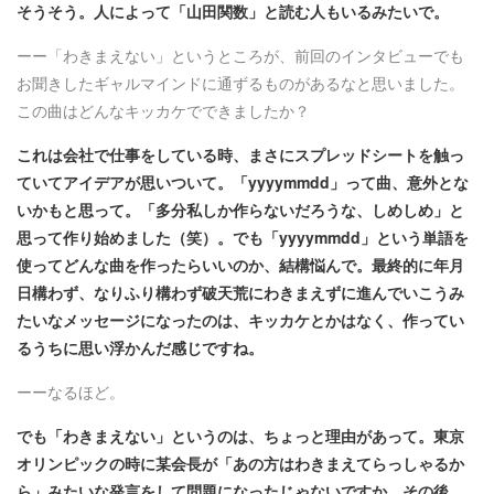
そうそう。人によって「山田関数」と読む人もいるみたいで。
ーー「わきまえない」というところが、前回のインタビューでも
お聞きしたギャルマインドに通ずるものがあるなと思いました。
この曲はどんなキッカケでできましたか？
これは会社で仕事をしている時、まさにスプレッドシートを触っ
ていてアイデアが思いついて。「yyyymmdd」って曲、意外とな
いかもと思って。「多分私しか作らないだろうな、しめしめ」と
思って作り始めました（笑）。でも「yyyymmdd
」という単語を
使ってどんな曲を作ったらいいのか、結構悩んで。最終的に年月
日構わず、なりふり構わず破天荒にわきまえずに進んでいこうみ
たいなメッセージになったのは、キッカケとかはなく、作ってい
るうちに思い浮かんだ感じですね。
ーーなるほど。
でも「わきまえない」というのは、ちょっと理由があって。東京
オリンピックの時に某会長が「あの方はわきまえてらっしゃるか
ら」みたいな発言をして問題になったじゃないですか。その後