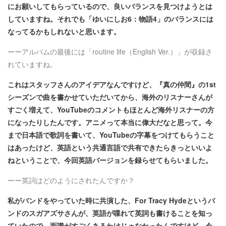
にお願いしてもらっているので、良いバランスを見つけようとは
していますね。それでも「ゆいにしお6：物語4」のバランスには
なってるかもしれないと思います。
ーーアルバムの最後には「routine life（English Ver.）」が収録さ
れていますね。
これはスタッフさんのアイデアなんですけど、『真の仲間』の1st
シーズンで曲を書かせていただいてから、海外のリスナーさんが
すごく増えて、YouTubeのコメントもほとんど海外リスナーの方
になったりしたんです。アニメって本当に偉大だなと思って。今
まで日本語で歌詞を書いて、YouTubeの字幕をつけてもらうこと
はあったけど、英語という共通言語で共有できたらきっといいよ
ねということで、今回英語バージョンを録らせてもらいました。
ーー英詞はどのようにされたんですか？
私がバンドをやっていた時に共演した、For Tracy Hydeというバ
ンドのスガアズサさんが、英語が喋れて英詞も書けることを知っ
ていたので、面識がすごくあるわけじゃなかったんですけど、今