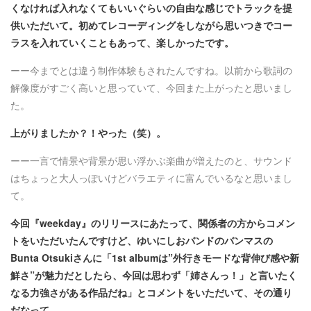
くなければ入れなくてもいいぐらいの自由な感じでトラックを提
供いただいて。初めてレコーディングをしながら思いつきでコー
ラスを入れていくこともあって、楽しかったです。
ーー今までとは違う制作体験もされたんですね。以前から歌詞の
解像度がすごく高いと思っていて、今回また上がったと思いまし
た。
上がりましたか？！やった（笑）。
ーー一言で情景や背景が思い浮かぶ楽曲が増えたのと、サウンド
はちょっと大人っぽいけどバラエティに富んでいるなと思いまし
て。
今回『weekday』のリリースにあたって、関係者の方からコメン
トをいただいたんですけど、ゆいにしおバンドのバンマスの
Bunta Otsukiさんに「1st albumは”外行きモードな背伸び感や新
鮮さ”が魅力だとしたら
、今回は思わず「姉さんっ！」と言いたく
なる力強さがある作品だね」とコメントをいただいて、その通り
だなって。