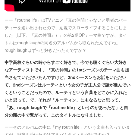
ーー「routine life」はTVアニメ『真の仲間じゃないと勇者のパー
ティーを追い出されたので、辺境でスローライフすることにしま
した（以下、『真の仲間』）』の第2期OPテーマ曲ですが、タイ
トルはrough laughの同名のアルバムから取られたんですね。
rough laughはずっと好きだったんですか？
中学高校ぐらいの時からすごく好きで、今でも聴くぐらい大好き
なアーティストです。『真の仲間』の1stシーズンのテーマ曲も担
当させていただいたんですけど、2ndシーズンもお話をいただい
て。2ndシーズンはルーティという女の子が主人公で話が進んでい
くということだったので、ルーティという言葉をどこかに入れた
いと思って。で、それが「ルーティン」にもなるなと思って、
「あ、rough laughで『routine life』というのがあったな」と自
分の頭の中で繋がって、このタイトルになりました。
ーーそのアルバムの中に「my routin life
」という楽曲も入っていま
すが、影響を受けたのはアルバムタイトルだけですか？