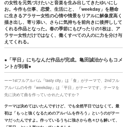
の女性を元気づけたいと音楽を生み出してきたゆいにし
お。今作も仕事、恋愛、生活にと、「weekday」を懸命
に生きるアラサー女性の心情や情景をリアルに解像度高く
描き出し、寄り添い、さらに気持ちを前向きに後押しして
くれる作品となった。春の季節にもぴったりの1枚は、ア
ラサー女性だけではなく、働くすべての人のに力を分け与
えてくれる。
●「平日」にちなんだ作品が完成。亀田誠治からもコメ
ントが到着●
ーー1stフルアルバム『tasty city』は「食」がテーマで、2ndフル
アルバムの今作『weekday』は「平日」がテーマです。テーマを
先に決めて曲を作っていかれたんですか？
テーマは決めてはいたんですけど、でも全然平日ではなくて。最
初は「もっと強くなるためのアルバムを作ろう」というのがテー
マだったんですよ。作っているうちに強さから色々ひも解いて、
「平日」という形になっていきました。