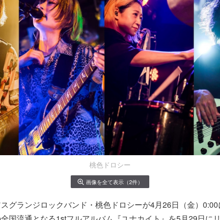
桃色ドロシー
画像を全て表示（2件）
グランジロックバンド・桃色ドロシーが4月26日（金）0:00に自
全国流通となる1stフルアルバム『ユナカイト』を5月29日に