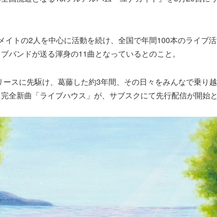
メイトの2人を中心に活動を続け、全国で年間100本のライブ
ブバンドが送る渾身の11曲となっているとのこと。
リリースに先駆け、葛藤した約3年間、その日々をみんなで乗り
た完全新曲「ライブハウス」が、サブスクにて先行配信が開始