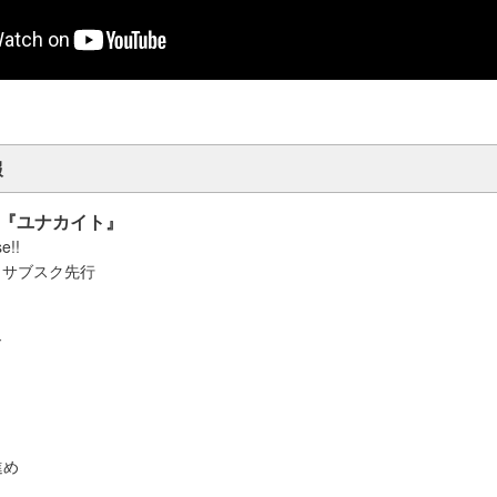
報
lbum『ユナカイト』
e!!
・サブスク先行
ド
て
い
来
進め
ね