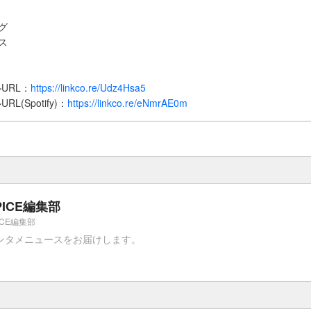
ーグ
ス
か
URL：
https://linkco.re/Udz4Hsa5
(Spotify)：
https://linkco.re/eNmrAE0m
PICE編集部
ICE編集部
ンタメニュースをお届けします。