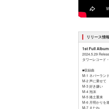
リリース情
1st Full A
2024.5.29 Releas
タワーレコード
■収録曲
M-1 ネバーラン
M-2 声に乗せ
M-3 好き嫌
M-4 泡沫
M-5 捲土重
M-6 月明かりを
M-7 また