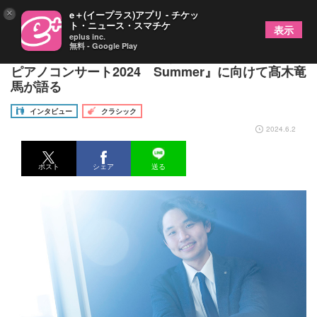
×
e＋(イープラス)アプリ - チケッ
ト・ニュース・スマチケ
表示
eplus inc.
無料 - Google Play
作品の素晴らしさを伝え続けたい 『ピアノの森
ピアノコンサート2024 Summer』に向けて髙木竜
馬が語る
インタビュー
クラシック
2024.6.2
ポスト
シェア
送る