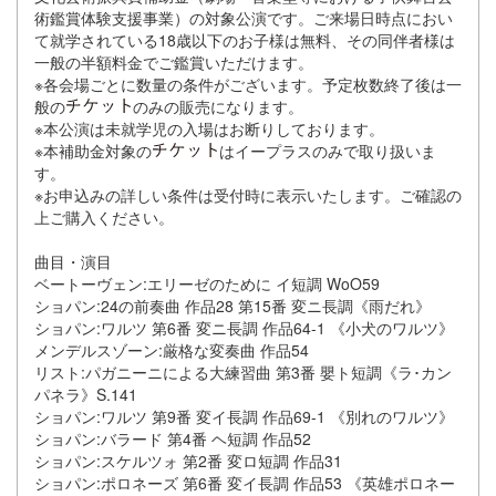
術鑑賞体験支援事業）の対象公演です。ご来場日時点におい
て就学されている18歳以下のお子様は無料、その同伴者様は
一般の半額料金でご鑑賞いただけます。
※各会場ごとに数量の条件がございます。予定枚数終了後は一
般の
のみの販売になります。
※本公演は未就学児の入場はお断りしております。
※本補助金対象の
はイープラスのみで取り扱いま
す。
※お申込みの詳しい条件は受付時に表示いたします。ご確認の
上ご購入ください。
曲目・演目
ベートーヴェン:エリーゼのために イ短調 WoO59
ショパン:24の前奏曲 作品28 第15番 変ニ長調《雨だれ》
ショパン:ワルツ 第6番 変ニ長調 作品64-1 《小犬のワルツ》
メンデルスゾーン:厳格な変奏曲 作品54
リスト:パガニーニによる大練習曲 第3番 嬰ト短調《ラ･カン
パネラ》S.141
ショパン:ワルツ 第9番 変イ長調 作品69-1 《別れのワルツ》
ショパン:バラード 第4番 ヘ短調 作品52
ショパン:スケルツォ 第2番 変ロ短調 作品31
ショパン:ポロネーズ 第6番 変イ長調 作品53 《英雄ポロネー