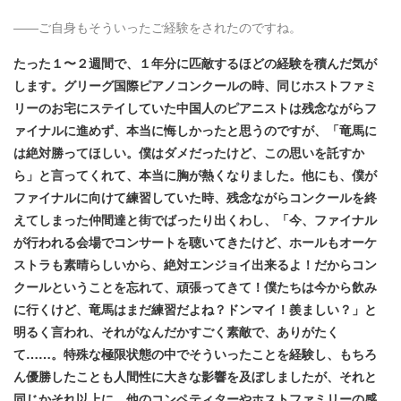
――ご自身もそういったご経験をされたのですね。
たった１〜２週間で、１年分に匹敵するほどの経験を積んだ気が
します。グリーグ国際ピアノコンクールの時、同じホストファミ
リーのお宅にステイしていた中国人のピアニストは残念ながらフ
ァイナルに進めず、本当に悔しかったと思うのですが、「竜馬に
は絶対勝ってほしい。僕はダメだったけど、この思いを託すか
ら」と言ってくれて、本当に胸が熱くなりました。他にも、僕が
ファイナルに向けて練習していた時、残念ながらコンクールを終
えてしまった仲間達と街でばったり出くわし、「今、ファイナル
が行われる会場でコンサートを聴いてきたけど、ホールもオーケ
ストラも素晴らしいから、絶対エンジョイ出来るよ！だからコン
クールということを忘れて、頑張ってきて！僕たちは今から飲み
に行くけど、竜馬はまだ練習だよね？ドンマイ！羨ましい？」と
明るく言われ、それがなんだかすごく素敵で、ありがたく
て……。特殊な極限状態の中でそういったことを経験し、もちろ
ん優勝したことも人間性に大きな影響を及ぼしましたが、それと
同じかそれ以上に、他のコンペティターやホストファミリーの感