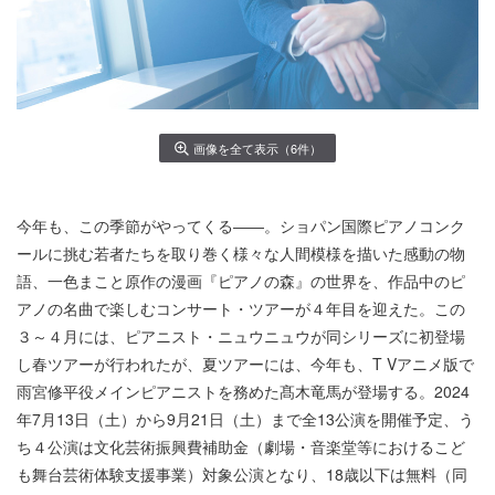
画像を全て表示（6件）
今年も、この季節がやってくる――。ショパン国際ピアノコンク
ールに挑む若者たちを取り巻く様々な人間模様を描いた感動の物
語、一色まこと原作の漫画『ピアノの森』の世界を、作品中のピ
アノの名曲で楽しむコンサート・ツアーが４年目を迎えた。この
３～４月には、ピアニスト・ニュウニュウが同シリーズに初登場
し春ツアーが行われたが、夏ツアーには、今年も、T Vアニメ版で
雨宮修平役メインピアニストを務めた髙木竜馬が登場する。2024
年7月13日（土）から9月21日（土）まで全13公演を開催予定、う
ち４公演は文化芸術振興費補助金（劇場・音楽堂等におけるこど
も舞台芸術体験支援事業）対象公演となり、18歳以下は無料（同