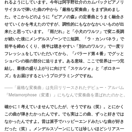
れるようにしています。今年は阿字野壮介のカムバックピアノリ
サイタルで弾いた曲の中から「厳格な変奏曲」をまず決めまし
た。そこからどのように『ピアノの森』の定番曲とうまく融合さ
せていくかを考えたのですが、
調性的にもなかなかいいものが出
来たと思っています。「雨だれ」と「小犬のワルツ」で変ニ長調
が続いた後にメンデルスゾーンでニ短調、「ラ・カンパネラ」で
前半を締めくくり、後半は聴きやすい「別れのワルツ」で一度リ
フレッシュをしていただいてから、「バラード第４番」でグッと
ショパンの核の部分に迫ります。ある意味、ここで世界は一つ完
結し、最後の盛り上がりに向けて「スケルツォ」と「ポロネー
ズ」をお届けするというプログラミングですね。
――「厳格な変奏曲」は先日リリースされたデビュー・アルバム
『Metamorphose（変遷）』にちなんで変奏曲を選ばれたのかと。
確かに！考えていませんでしたが、そうですね（笑）。とにかく
この曲が弾きたかったんです。でも実はこの曲、ずっと好きでは
なかったんですよ。昔は派手でハッピーエンドみたいな曲が好き
だった（笑）。メンデルスゾーンにしては珍しいほどシリアス一