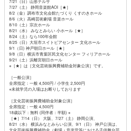
7/21（日）山形テルサ
7/27（土） 静岡音楽館AOI［★］
8/2（金）調布市文化会館たづくり くすのきホール
8/6（火）高崎芸術劇場 音楽ホール
8/10（土）宗次ホール
8/21（水） みなとみらい 小ホール［★］
8/24（土）なら100年会館
8/25（日）大垣市スイトピアセンター 文化ホール
9/1（日) 神戸朝日ホール［★］
9/8（日）横浜市青葉区民文化センター フィリアホール
9/21（土）浜離宮朝日ホール
※［★］は［文化芸術振興費補助金対象公演］です。
［一般公演］
全席指定：一般 4,500円 / 小学生 2,500円
※未就学児の入場はお断りしております
［文化芸術振興費補助金対象公演］
全席指定：一般 4,500円
18歳以下：無料 (同伴者：半額) ※
［★］7/14（日） 大阪、7/27（土） 静岡公演、
8/21（水） 横浜みなとみらい公演、9/1（日） 神戸公演は、
文化芸術振興費補助金（劇場・音楽堂等における子供舞台芸