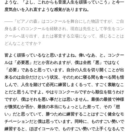
ような、「よし、これからも音楽人生を頑張っていこう」と今一
度気合いを入れ直すような感覚がありますね。
――『ピアノの森』はコンクールを舞台にした物語ですが、ご自
身も多くのコンクールを経験され、現在は先生として学生をコン
クールへ送り出す、または審査する立場になって、感じることは
どんなことですか？
皆よく頑張っているなと思いますよね。偉いなあ、と。コンクー
ルは「必要悪」だとか言われますが、僕は全然「悪」ではなく
「必要」であると思っています。自分の人生を切り開くことが出
来るのは自分だけという状況、そのために寝る間も食べる間も惜
しんで、人生を賭けて必死に練習しまくるって、すごく素敵なこ
とだと思うんですよ。やはりコンクールですから順位を狙うわけ
ですが、僕はそれを悪い事だとは思いません。最後の最後で神様
が微笑むか否か、最後の本当にちょっとした差って、その「想
い」だと思っていて、勝つために練習することはすごく健全なモ
チベーションだと僕は思っています。同時に、ものすごい勢いで
練習すると、ほぼイコールで、ものすごい勢いで上手くなるんで