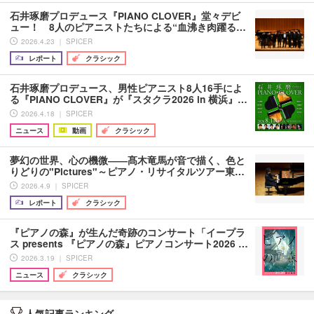
石井琢磨プロデュース『PIANO CLOVER』堂々デビ
ュー！ 8人のピアニストたちによる“血沸き肉躍る…
2026.4.23 ｜ SPICER
レポート
クラシック
石井琢磨プロデュース、男性ピアニスト8人16手によ
る『PIANO CLOVER』が『スタクラ2026 in 横浜』…
2026.4.18 ｜ SPICER
ニュース
動画
クラシック
夢幻の世界、心の機微――髙木竜馬が音で描く、色と
りどりの"Pictures"～ピアノ・リサイタルツアー東…
2026.4.9 ｜ SPICER
レポート
クラシック
『ピアノの森』が生んだ奇跡のコンサート「イープラ
ス presents 『ピアノの森』ピアノコンサート2026 …
2026.3.19 ｜ SPICER
ニュース
クラシック
人気記事ランキング