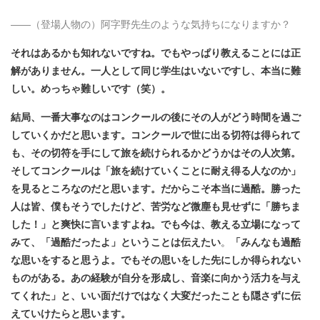
――（登場人物の）阿字野先生のような気持ちになりますか？
それはあるかも知れないですね。でもやっぱり教えることには正
解がありません。一人として同じ学生はいないですし、本当に難
しい。めっちゃ難しいです（笑）。
結局、一番大事なのはコンクールの後にその人がどう時間を過ご
していくかだと思います。コンクールで世に出る切符は得られて
も、その切符を手にして旅を続けられるかどうかはその人次第。
そしてコンクールは「旅を続けていくことに耐え得る人なのか」
を見るところなのだと思います。だからこそ本当に過酷。勝った
人は皆、僕もそうでしたけど、苦労など微塵も見せずに「勝ちま
した！」と爽快に言いますよね。でも今は、教える立場になって
みて、「過酷だったよ」ということは伝えたい
。
「みんなも過酷
な思いをすると思うよ。でもその思いをした先にしか得られない
ものがある。あの経験が自分を形成し、音楽に向かう活力を与え
てくれた」と、いい面だけではなく大変だったことも隠さずに伝
えていけたらと思います。