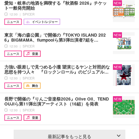
愛知・岐阜の地酒を満喫する『秋酒祭 2026』チケッ
NEW
ト一般発売開始
12:00 ｜ SPICER
ニュース
イベント/レジャー
東京「海の森公園」で開催の『TOKYO ISLAND 202
NEW
6』BIGMAMA、flumpoolら第3弾出演者7組を…
12:00 ｜ SPICER
ニュース
音楽
力強い眼差しで見つめる小瀧 望演じるヤンと対照的な
NEW
思想を持つ人々 『ロックンロール』のビジュアル…
12:00 ｜ SPICER
ニュース
舞台
長野で開催の『りんご音楽祭2026』Olive Oil、TEND
NEW
OUJIら第11弾出演アーティスト（16組）を発表
12:00 ｜ SPICER
ニュース
音楽
最新記事をもっと見る