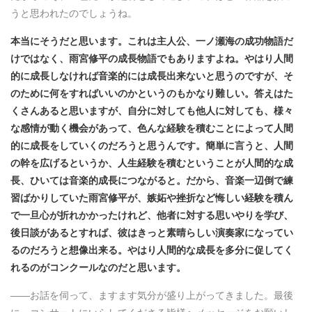
うと思われたのでしょうね。
本当にそうだと思います。これは主人公、一ノ瀬海の成功物語だ
けではなく、雨宮修平の成長物語でもありますよね。やはり人間
的に成長しなければ音楽的には成長出来ないと思うのですが、そ
のために何をすればいいのかというのもかなり難しい。答えはた
くさんあると思いますが、自分に対しても他人に対しても、様々
な感情が動く機会があって、色んな経験を積むことによって人間
的に成長をしていくのだろうと思うんです。簡単に言うと、人間
の幹を広げるというか、人生経験を積むということが人間的な成
長、ひいては音楽的成長につながると。だから、音楽一辺倒で練
習ばかりしていた雨宮修平が、嫉妬や挫折など悔しい経験を積ん
で一旦心が折れかかったけれど、他者に対する思いやりを学び、
後日談があるとすれば、彼はきっと素晴らしい演奏家になってい
るのだろうと想像出来る。やはり人間的な成長を多分に促してく
れるのがコンクールなのだと思います。
――お話を伺って、ますます気分が盛り上がってきました。最後
に、コンサートにいらしてくださる皆様へメッセージをお願いし