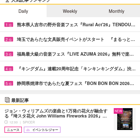
Daily
Weekly
Monthly
熊本県人吉市の野外音楽フェス『Rural Act'26』TENDOU…
1
位
埼玉であらたな文具販売イベントがスタート 『まるっと…
2
位
福島最大級の音楽フェス『LIVE AZUMA 2026』無料で楽…
3
位
『キングダム』連載20周年記念「キンキンキングダム」渋…
4
位
静岡県焼津市であらたな夏フェス『BON BON BON 2026…
5
位
最新記事
ジョン・ウィリアムズの楽曲と1万発の花火が融合す
NEW
る『埼スタ花火 John Williams Fireworks 2026』…
12:00 ｜ SPICER
ニュース
イベント/レジャー