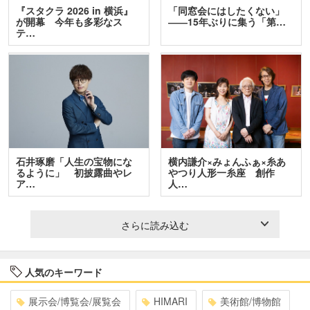
『スタクラ 2026 in 横浜』
「同窓会にはしたくない」
が開幕 今年も多彩なス
――15年ぶりに集う「第…
テ…
石井琢磨「人生の宝物にな
横内謙介×みょんふぁ×糸あ
るように」 初披露曲やレ
やつり人形一糸座 創作
ア…
人…
さらに読み込む
人気のキーワード
展示会/博覧会/展覧会
HIMARI
美術館/博物館