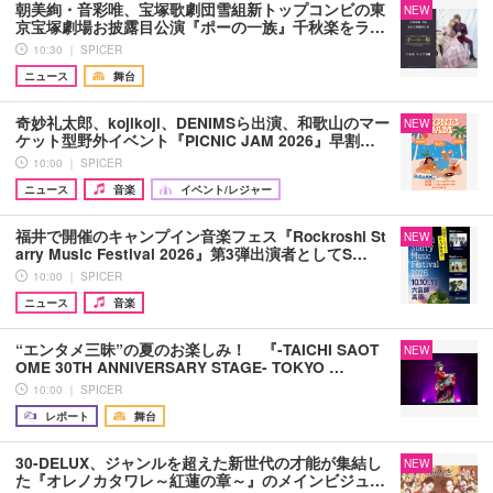
朝美絢・音彩唯、宝塚歌劇団雪組新トップコンビの東
NEW
京宝塚劇場お披露目公演『ポーの一族』千秋楽をラ…
10:30 ｜ SPICER
ニュース
舞台
奇妙礼太郎、kojikoji、DENIMSら出演、和歌山のマー
NEW
ケット型野外イベント『PICNIC JAM 2026』早割…
10:00 ｜ SPICER
ニュース
音楽
イベント/レジャー
福井で開催のキャンプイン音楽フェス『Rockroshi St
NEW
arry Music Festival 2026』第3弾出演者としてS…
10:00 ｜ SPICER
ニュース
音楽
“エンタメ三昧”の夏のお楽しみ！ 『-TAICHI SAOT
NEW
OME 30TH ANNIVERSARY STAGE- TOKYO …
10:00 ｜ SPICER
レポート
舞台
30-DELUX、ジャンルを超えた新世代の才能が集結し
NEW
た『オレノカタワレ～紅蓮の章～』のメインビジュ…