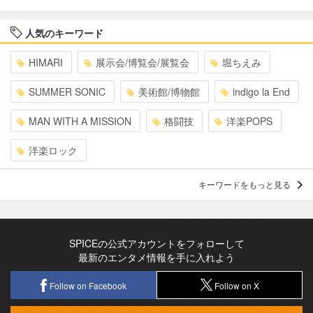
人気のキーワード
HIMARI
展示会/博覧会/展覧会
堀ちえみ
SUMMER SONIC
美術館/博物館
indigo la End
MAN WITH A MISSION
格闘技
洋楽POPS
洋楽ロック
キーワードをもっと見る
SPICEの公式アカウントをフォローして
最新のエンタメ情報を手に入れよう
Follow on Facebook
Follow on X