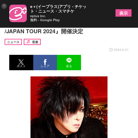
×
e＋(イープラス)アプリ - チケッ
ト・ニュース・スマチケ
表示
eplus inc.
無料 - Google Play
藤田幸也、cuneメンバーらとツアー『Kreis
/JAPAN TOUR 2024』開催決定
ニュース
音楽
2024.6.21
ポスト
シェア
送る