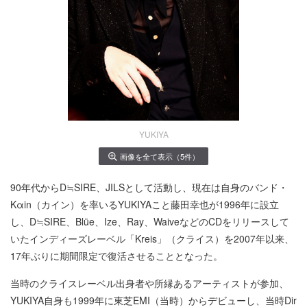
YUKIYA
画像を全て表示（5件）
90年代からD≒SIRE、JILSとして活動し、現在は自身のバンド・
Kαin（カイン）を率いるYUKIYAこと藤田幸也が1996年に設立
し、D≒SIRE、Blüe、Ize、Ray、WaiveなどのCDをリリースして
いたインディーズレーベル「Kreis」（クライス）を2007年以来、
17年ぶりに期間限定で復活させることとなった。
当時のクライスレーベル出身者や所縁あるアーティストが参加、
YUKIYA自身も1999年に東芝EMI（当時）からデビューし、当時Dir