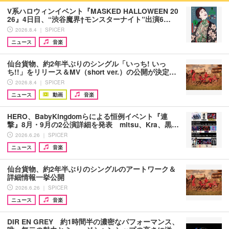
V系ハロウィンイベント『MASKED HALLOWEEN 20
26』4日目、“渋谷魔界†モンスターナイト”出演6…
2026.8.4 ｜ SPICER
ニュース
音楽
仙台貨物、約2年半ぶりのシングル「いっち! いっ
ち!!」をリリース＆MV（short ver.）の公開が決定…
2026.8.4 ｜ SPICER
ニュース
動画
音楽
HERO、BabyKingdomらによる恒例イベント『連
撃』8月・9月の2公演詳細を発表 mitsu、Kra、黒…
2026.6.26 ｜ SPICER
ニュース
音楽
仙台貨物、約2年半ぶりのシングルのアートワーク＆
詳細情報一挙公開
2026.6.26 ｜ SPICER
ニュース
音楽
DIR EN GREY 約1時間半の濃密なパフォーマンス、