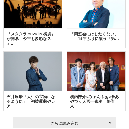
『スタクラ 2026 in 横浜』
「同窓会にはしたくない」
が開幕 今年も多彩なス
――15年ぶりに集う「第…
テ…
石井琢磨「人生の宝物にな
横内謙介×みょんふぁ×糸あ
るように」 初披露曲やレ
やつり人形一糸座 創作
ア…
人…
さらに読み込む