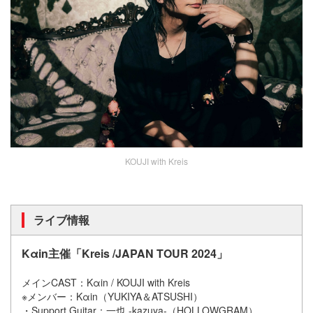
KOUJI with Kreis
ライブ情報
Kαin主催「Kreis /JAPAN TOUR 2024」
メインCAST：Kαin / KOUJI with Kreis
※メンバー：Kαin（YUKIYA＆ATSUSHI）
・Support Guitar：一也 -kazuya-（HOLLOWGRAM）