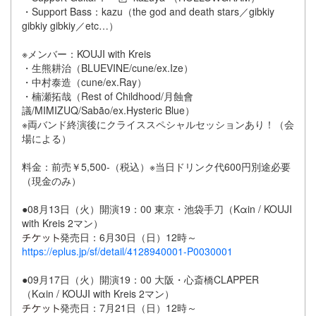
・Support Bass：kazu（the god and death stars／gibkiy
gibkiy gibkiy／etc…）
※メンバー：KOUJI with Kreis
・生熊耕治（BLUEVINE/cune/ex.Ize）
・中村泰造（cune/ex.Ray）
・楠瀬拓哉（Rest of Childhood/月蝕會
議/MIMIZUQ/Sabão/ex.Hysteric Blue）
※両バンド終演後にクライススペシャルセッションあり！（会
場による）
料金：前売￥5,500-（税込）※当日ドリンク代600円別途必要
（現金のみ）
●08月13日（火）開演19：00 東京・池袋手刀（Kαin / KOUJI
with Kreis 2マン）
発売日：6月30日（日）12時～
https://eplus.jp/sf/detail/4128940001-P0030001
●09月17日（火）開演19：00 大阪・心斎橋CLAPPER
（Kαin / KOUJI with Kreis 2マン）
発売日：7月21日（日）12時～