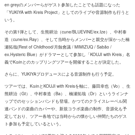
en greyのメンバーらがゲスト参加したことでも話題になった
「YUKIYA with Kreis Project」としてのライブや音源制作も行うと
いう。
その第1弾として、生熊耕治（cune/BLUEVINE/ex.Ize）、中村泰
造（cune/ex.Ray）、そして当時からメンバーと親交が深かった楠
瀬拓哉(Rest of Childhood/月蝕會議 / MIMIZUQ / Sabão /
ex.Hysteric Blue）がドラマーとして参加し「KOUJI with Kreis」名
義でKαinとのカップリングツアーを開催することが決定した。
さらに、YUKIYAプロデュースによる音源制作も行う予定。
ツアーでは、KαinとKOUJI with Kreisを軸に、藤田幸也（Vo）、生
熊耕治（Gt）、中村泰造（Ba）、楠瀬拓哉（Dr）というラインナ
ップでのセッションバンドも登場。かつてのクライスレーベル関
連バンドの楽曲のカバーや、新規コラボ楽曲の制作、音源化も予
定しており、ツアー各地では当時からの懐かしい仲間たちのゲス
ト参加も予定しているという。