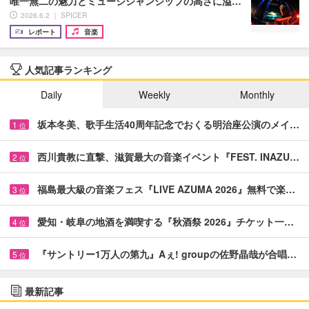
唯一無二の魅力とミュージシャンシップの高さに溢…
2026.6.2 ｜ SPICER
レポート
音楽
人気記事ランキング
Daily
Weekly
Monthly
坂本冬美、歌手生活40周年記念でおくる明治座公演のメイ…
1
位
西川貴教に直撃、滋賀最大の音楽イベント『FEST. INAZU…
2
位
福島最大級の音楽フェス『LIVE AZUMA 2026』無料で楽…
3
位
愛知・岐阜の地酒を満喫する『秋酒祭 2026』チケット一…
4
位
『サントリー1万人の第九』Aぇ! groupの佐野晶哉が合唱…
5
位
最新記事