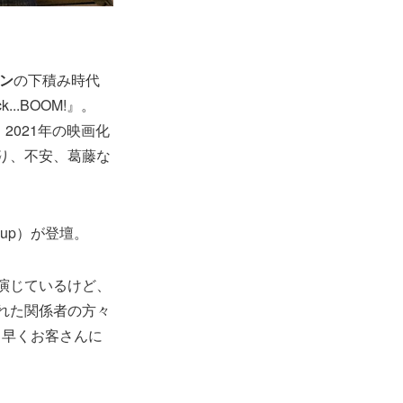
ン
の下積み時代
..BOOM!』。
2021年の映画化
り、不安、葛藤な
roup）が登壇。
演じているけど、
れた関係者の方々
。早くお客さんに