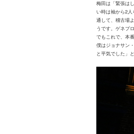
梅田は「緊張は
い時は袖から2
通して、稽古場
うです。ゲネプロ
でもこれで、本
僕はジョナサン
と平気でした」