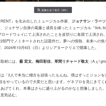
画像を全て表示（9件）
RENT』を生み出したミュージカル作家、
ジョナサン・ラーソ
ジョナサン自身の葛藤と成長を綴ったミュージカル『tick, tick.
・ブロードウェイにて上演されたことを皮切りに各国で上演され、
賞2部門でノミネートされた話題作だ。夢への情熱、未来への焦
、2024年10月6日（日）よりシアタークリエで開幕した。
み取材には、
薮 宏太、梅田彩佳、草間リチャード敬太
（Aぇ! g
薮は「3人で本当に稽古を頑張ったもんね。僕はずっとジョンを
の役をやっているので大変だと思います。ゲネプロを見にきてく
をあげてくれ、本番はさらに盛り上がるのかなと想像しました
と意気込む。