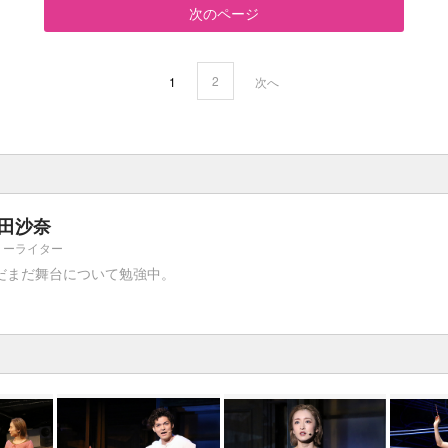
次のページ
2
1
次へ
田沙奈
リーライター
だまだ舞台について勉強中。