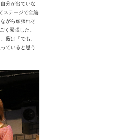
。自分が出ていな
てステージで全編
いながら頑張れそ
すごく緊張した。
く。薮は「でも、
歌っていると思う