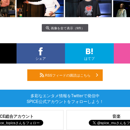
画像を全て表示（9件）
シェア
はてブ
RSSフィードの購読はこちら
多彩なエンタメ情報をTwitterで発信中
SPICE公式アカウントをフォローしよう！
PICE総合アカウント
音楽