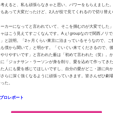
と考えると、私も頑張らなきゃと思い、パワーをもらえました
分もあって大変だったけど、2人が役で見てくれるので切り替え
ヨーカーになってと言われていて、そこを掴むのが大変でした
ャはこう見えてすごくなんです。Aぇ! groupなので関西ノリ
イ」と説明。「2ヶ月くらい東京に泊まっているそうなので、ご
先も僕から聞いて」と明かす。「ぐいぐい来てくださるので、
くやりやすいです」と言われた薮は「初めて言われた（笑）。
後に「ジョナサン・ラーソンが身を削り、愛を込めて作ってき
れた人にも愛を感じてほしいですし、自分の愛がどこ・誰に向
がさらに深く強くなるように頑張っていきます。皆さんぜひ劇
括った。
ネプロレポート