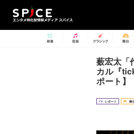
薮宏太「
カル『tic
ポート】
レポート
舞