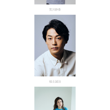
荒川静香
福士誠治