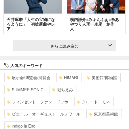
石井琢磨「人生の宝物にな
横内謙介×みょんふぁ×糸あ
るように」 初披露曲やレ
やつり人形一糸座 創作
ア…
人…
さらに読み込む
人気のキーワード
展示会/博覧会/展覧会
HIMARI
美術館/博物館
SUMMER SONIC
堀ちえみ
フィンセント・ファン・ゴッホ
クロード・モネ
ピエール・オーギュスト・ルノワール
東京都美術館
indigo la End