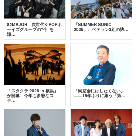
82MAJOR 次世代K-POPボ
『SUMMER SONIC
ーイズグループの“今”を
2026』、ベテラン3組の懐…
訊…
『スタクラ 2026 in 横浜』
「同窓会にはしたくない」
が開幕 今年も多彩なス
――15年ぶりに集う「第…
テ…