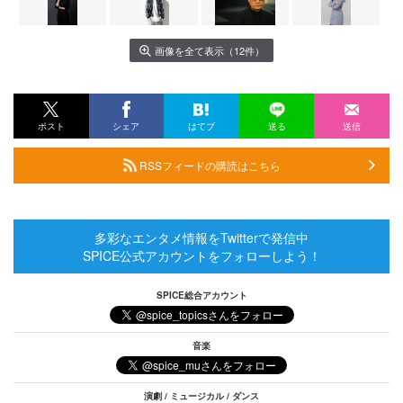
画像を全て表示（12件）
ポスト
シェア
はてブ
送る
送信
RSSフィードの購読はこちら
多彩なエンタメ情報をTwitterで発信中
SPICE公式アカウントをフォローしよう！
SPICE総合アカウント
音楽
演劇 / ミュージカル / ダンス