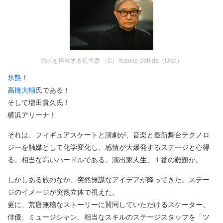
演出を担当する堤幸彦 （C）Yusuke Uchida（Ucci）
氷艶
！
高橋大輔
氏である！
そして増田貴久氏！
横浜アリーナ！
それは、フィギュアスケートと演劇が、音楽と最新舞台テクノロ
ジーを触媒として化学変化し、感情が大爆発するステージと心得
る。相当な高いハードルである。演出家人生、１番の難題か。
しかしある旅のなか、突然無謀なアイデアが降ってきた。ステー
ジのイメージが突然立体で視えた。
更に、荒唐無稽なストーリーに賛同していただけるスケーター、
俳優、ミュージシャン、相当なスキルのステージスタッフを「ツ