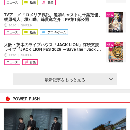
ニュース
動画
音楽
TVアニメ『ロメリア戦記』追加キャストに千葉翔也、
NEW
梶原岳人、堀江瞬、綿貫竜之介！PV第1弾公開
20:00 ｜ SPICER
ニュース
動画
アニメ/ゲーム
大阪・茨木のライブハウス「JACK LION」存続支援
NEW
ライブ『JACK LION FES 2026 ～Save the "Jack …
19:00 ｜ SPICER
ニュース
音楽
最新記事をもっと見る
POWER PUSH