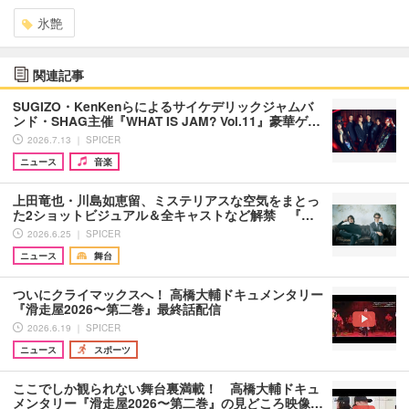
氷艶
関連記事
SUGIZO・KenKenらによるサイケデリックジャムバ
ンド・SHAG主催『WHAT IS JAM? Vol.11』豪華ゲ…
2026.7.13 ｜ SPICER
ニュース
音楽
上田竜也・川島如恵留、ミステリアスな空気をまとっ
た2ショットビジュアル＆全キャストなど解禁 『…
2026.6.25 ｜ SPICER
ニュース
舞台
ついにクライマックスへ！ 高橋大輔ドキュメンタリー
『滑走屋2026〜第二巻』最終話配信
2026.6.19 ｜ SPICER
ニュース
スポーツ
ここでしか観られない舞台裏満載！ 高橋大輔ドキュ
メンタリー『滑走屋2026〜第二巻』の見どころ映像…