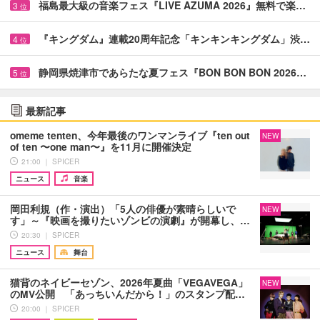
福島最大級の音楽フェス『LIVE AZUMA 2026』無料で楽…
3
位
『キングダム』連載20周年記念「キンキンキングダム」渋…
4
位
静岡県焼津市であらたな夏フェス『BON BON BON 2026…
5
位
最新記事
omeme tenten、今年最後のワンマンライブ『ten out
NEW
of ten 〜one man〜』を11月に開催決定
21:00 ｜ SPICER
ニュース
音楽
岡田利規（作・演出）「5人の俳優が素晴らしいで
NEW
す」～『映画を撮りたいゾンビの演劇』が開幕し、…
20:30 ｜ SPICER
ニュース
舞台
猫背のネイビーセゾン、2026年夏曲「VEGAVEGA」
NEW
のMV公開 「あっちいんだから！」のスタンプ配…
20:00 ｜ SPICER