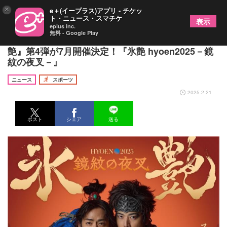
×
e＋(イープラス)アプリ - チケッ
ト・ニュース・スマチケ
表示
eplus inc.
無料 - Google Play
高橋大輔と増田貴久（NEWS）のダブル主演で『氷
艶』第4弾が7月開催決定！『氷艶 hyoen2025－鏡
紋の夜叉－』
ニュース
スポーツ
2025.2.21
ポスト
シェア
送る