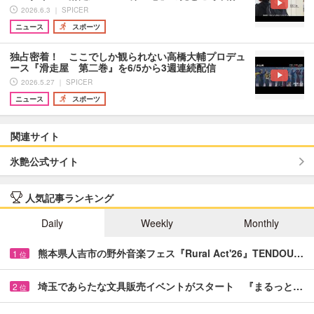
2026.6.3 ｜ SPICER
ニュース
スポーツ
独占密着！ ここでしか観られない高橋大輔プロデュ
ース『滑走屋 第二巻』を6/5から3週連続配信
2026.5.27 ｜ SPICER
ニュース
スポーツ
関連サイト
氷艶公式サイト
人気記事ランキング
Daily
Weekly
Monthly
熊本県人吉市の野外音楽フェス『Rural Act'26』TENDOU…
1
位
埼玉であらたな文具販売イベントがスタート 『まるっと…
2
位