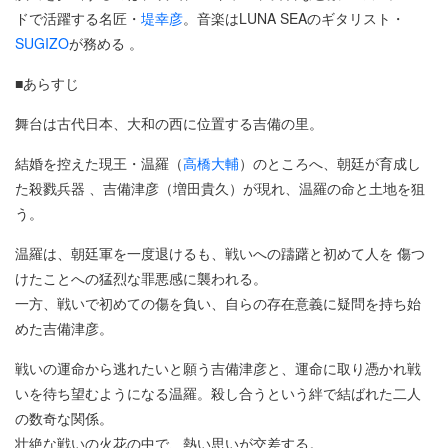
ドで活躍する名匠・
堤幸彦
。音楽はLUNA SEAのギタリスト・
SUGIZO
が務める 。
■あらすじ
舞台は古代日本、大和の西に位置する吉備の里。
結婚を控えた現王・温羅（
高橋大輔
）のところへ、朝廷が育成し
た殺戮兵器 、吉備津彦（増田貴久）が現れ、温羅の命と土地を狙
う。
温羅は、朝廷軍を一度退けるも、戦いへの躊躇と初めて人を 傷つ
けたことへの猛烈な罪悪感に襲われる。
一方、戦いで初めての傷を負い、自らの存在意義に疑問を持ち始
めた吉備津彦。
戦いの運命から逃れたいと願う吉備津彦と、運命に取り憑かれ戦
いを待ち望むようになる温羅。殺し合うという絆で結ばれた二人
の数奇な関係。
壮絶な戦いの火花の中で、熱い思いが交差する。