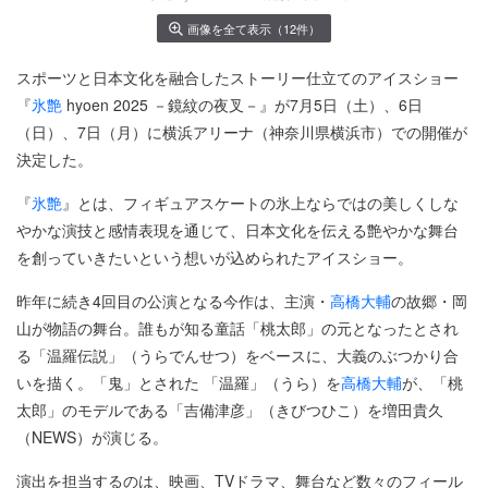
画像を全て表示（12件）
スポーツと日本文化を融合したストーリー仕立てのアイスショー
『
氷艶
hyoen 2025 －鏡紋の夜叉－』が7月5日（土）、6日
（日）、7日（月）に横浜アリーナ（神奈川県横浜市）での開催が
決定した。
『
氷艶
』とは、フィギュアスケートの氷上ならではの美しくしな
やかな演技と感情表現を通じて、日本文化を伝える艶やかな舞台
を創っていきたいという想いが込められたアイスショー。
昨年に続き4回目の公演となる今作は、主演・
高橋大輔
の故郷・岡
山が物語の舞台。誰もが知る童話「桃太郎」の元となったとされ
る「温羅伝説」（うらでんせつ）をベースに、大義のぶつかり合
いを描く。「鬼」とされた 「温羅」（うら）を
高橋大輔
が、「桃
太郎」のモデルである「吉備津彦」（きびつひこ）を増田貴久
（NEWS）が演じる。
演出を担当するのは、映画、TVドラマ、舞台など数々のフィール