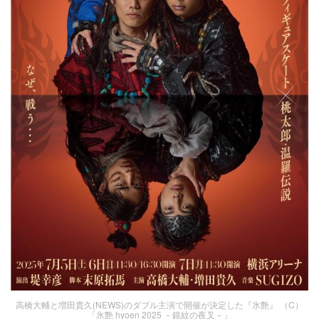
高橋大輔と増田貴久(NEWS)のダブル主演で開催が決定した『氷艶』 （C）
「氷艶 hyoen 2025 －鏡紋の夜叉－」