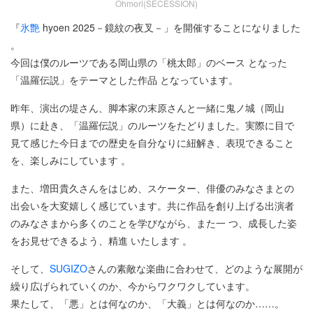
Ohmori(SECESSION)
『
氷艶
hyoen 2025－鏡紋の夜叉－」を開催することになりました
。
今回は僕のルーツである岡山県の「桃太郎」のベース となった
「温羅伝説」をテーマとした作品 となっています。
昨年、演出の堤さん、脚本家の末原さんと一緒に鬼ノ城（岡山
県）に赴き、「温羅伝説」のルーツをたどりました。実際に目で
見て感じた今日までの歴史を自分なりに紐解き、表現できること
を、楽しみにしています 。
また、増田貴久さんをはじめ、スケーター、俳優のみなさまとの
出会いを大変嬉しく感じています。共に作品を創り上げる出演者
のみなさまから多くのことを学びながら、また一 つ、成長した姿
をお見せできるよう、精進 いたします 。
そして、
SUGIZO
さんの素敵な楽曲に合わせて、どのような展開が
繰り広げられていくのか、今からワクワクしています。
果たして、「悪」とは何なのか、「大義」とは何なのか……。