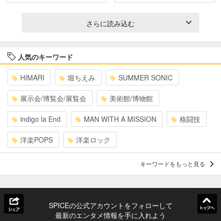
さらに読み込む
人気のキーワード
HIMARI
堀ちえみ
SUMMER SONIC
展示会/博覧会/展覧会
美術館/博物館
indigo la End
MAN WITH A MISSION
格闘技
洋楽POPS
洋楽ロック
キーワードをもっと見る
SPICEの公式アカウントをフォローして
最新のエンタメ情報を手に入れよう