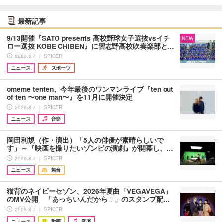
最新記事
9/13開催『SATO presents 高校野球女子選抜vsイチ
NEW
ロー選抜 KOBE CHIBEN』に習志野高校吹奏楽部と…
2026.8.7 ｜ SPICER
ニュース
スポーツ
omeme tenten、今年最後のワンマンライブ『ten out
of ten 〜one man〜』を11月に開催決定
2026.8.7 ｜ SPICER
ニュース
音楽
岡田利規（作・演出）「5人の俳優が素晴らしいで
す」～『映画を撮りたいゾンビの演劇』が開幕し、…
2026.8.7 ｜ SPICER
ニュース
舞台
猫背のネイビーセゾン、2026年夏曲「VEGAVEGA」
のMV公開 「あっちいんだから！」のスタンプ配…
2026.8.7 ｜ SPICER
ニュース
動画
音楽