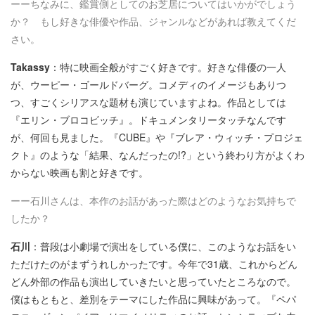
ーーちなみに、鑑賞側としてのお芝居についてはいかがでしょう
か？ もし好きな俳優や作品、ジャンルなどがあれば教えてくだ
さい。
Takassy
：特に映画全般がすごく好きです。好きな俳優の一人
が、ウーピー・ゴールドバーグ。コメディのイメージもありつ
つ、すごくシリアスな題材も演じていますよね。作品としては
『エリン・ブロコビッチ』。ドキュメンタリータッチなんです
が、何回も見ました。『CUBE』や『ブレア・ウィッチ・プロジェ
クト』のような「結果、なんだったの!?」という終わり方がよくわ
からない映画も割と好きです。
ーー石川さんは、本作のお話があった際はどのようなお気持ちで
したか？
石川
：普段は小劇場で演出をしている僕に、このようなお話をい
ただけたのがまずうれしかったです。今年で31歳、これからどん
どん外部の作品も演出していきたいと思っていたところなので。
僕はもともと、差別をテーマにした作品に興味があって。『ペパ