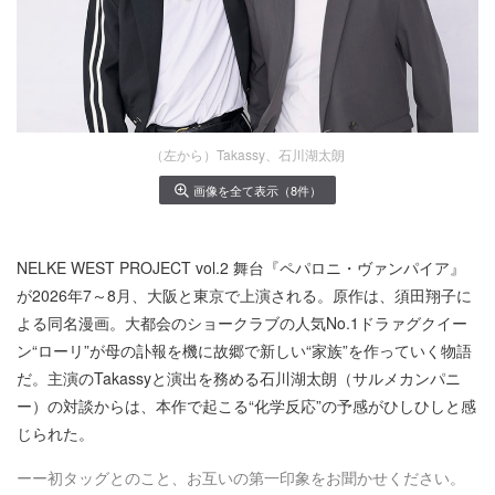
（左から）Takassy、石川湖太朗
画像を全て表示（8件）
NELKE WEST PROJECT vol.2 舞台『ペパロニ・ヴァンパイア』
が2026年7～8月、大阪と東京で上演される。原作は、須田翔子に
よる同名漫画。大都会のショークラブの人気No.1ドラァグクイー
ン“ローリ”が母の訃報を機に故郷で新しい“家族”を作っていく物語
だ。主演のTakassyと演出を務める石川湖太朗（サルメカンパニ
ー）の対談からは、本作で起こる“化学反応”の予感がひしひしと感
じられた。
ーー初タッグとのこと、お互いの第一印象をお聞かせください。