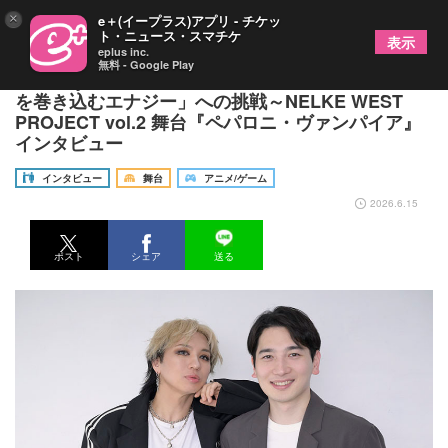
×
e＋(イープラス)アプリ - チケッ
ト・ニュース・スマチケ
表示
eplus inc.
無料 - Google Play
Takassy×石川湖太朗、“ローリ”の「求心力」「人
を巻き込むエナジー」への挑戦～NELKE WEST
PROJECT vol.2 舞台『ペパロニ・ヴァンパイア』
インタビュー
インタビュー
舞台
アニメ/ゲーム
2026.6.15
ポスト
シェア
送る