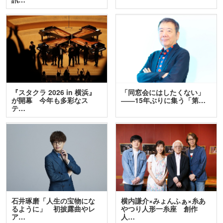
『スタクラ 2026 in 横浜』
「同窓会にはしたくない」
が開幕 今年も多彩なス
――15年ぶりに集う「第…
テ…
石井琢磨「人生の宝物にな
横内謙介×みょんふぁ×糸あ
るように」 初披露曲やレ
やつり人形一糸座 創作
ア…
人…