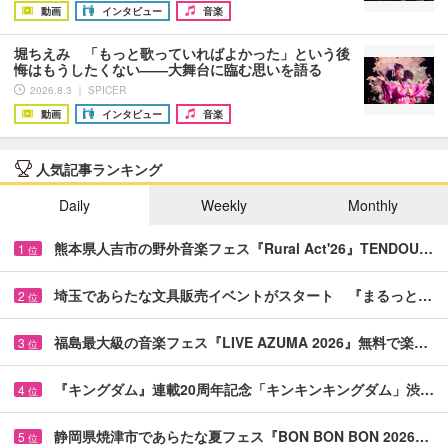
動画
インタビュー
音楽
堀ちえみ 「もっと歌っていればよかった」という後
悔はもうしたくない――大舞台に臨む思いを語る
2026.8.3 ｜ SPICER
動画
インタビュー
音楽
人気記事ランキング
Daily
Weekly
Monthly
熊本県人吉市の野外音楽フェス『Rural Act'26』TENDOU…
1
位
埼玉であらたな文具販売イベントがスタート 『まるっと…
2
位
福島最大級の音楽フェス『LIVE AZUMA 2026』無料で楽…
3
位
『キングダム』連載20周年記念「キンキンキングダム」渋…
4
位
静岡県焼津市であらたな夏フェス『BON BON BON 2026…
5
位