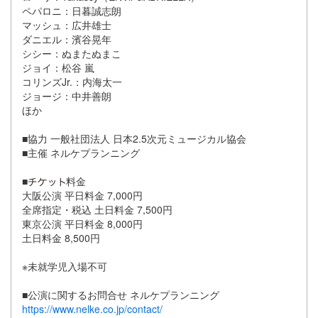
ペパロニ：日暮誠志朗
マッシュ：広井雄士
ダニエル：濱谷晃年
シシー：ぬまたぬまこ
ジョイ：松谷 嵐
コリンズJr.：内海太一
ジョージ：中井善朗
ほか
■協力 一般社団法人 日本2.5次元ミュージカル協会
■主催 ネルケプランニング
■
料金
大阪公演 平日料金 7,000円
全席指定・税込 土日料金 7,500円
東京公演 平日料金 8,000円
土日料金 8,500円
※未就学児入場不可
■公演に関するお問合せ ネルケプランニング
https://www.nelke.co.jp/contact/