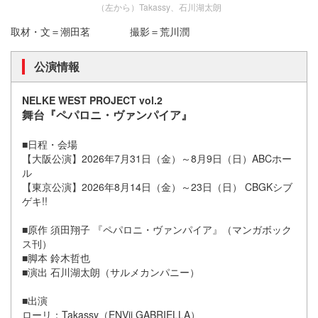
（左から）Takassy、石川湖太朗
取材・文＝潮田茗 撮影＝荒川潤
公演情報
NELKE WEST PROJECT vol.2
舞台『ペパロニ・ヴァンパイア』
■日程・会場
【大阪公演】2026年7月31日（金）～8月9日（日）ABCホー
ル
【東京公演】2026年8月14日（金）～23日（日） CBGKシブ
ゲキ!!
■原作 須田翔子 『ペパロニ・ヴァンパイア』（マンガボック
ス刊）
■脚本 鈴木哲也
■演出 石川湖太朗（サルメカンパニー）
■出演
ローリ：Takassy（ENVii GABRIELLA）