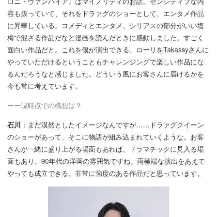
ロニ・ヴァンパイア』はマイノリティのお話。センシティブな内
容も扱っていて、それをドラァグのショーとして、エンタメ作品
に昇華している。コメディとエンタメ、シリアスの部分がいい塩
梅で混ざる作品だなと漫画を読んだときに感動しました。すごく
面白い作品だと。これを僕が演出できる、ローリをTakassyさんに
やっていただけるということもチャレンジングで楽しい作品にな
るんだろうなと感じました。どういう風にお客さんに届けるかを
今も常に考えています。
ーー現時点での構想は？
石川
：まだ漠然としたイメージなんですが……ドラァグクイーン
のショーがあって、そこに物語が組み込まれていくような。お客
さんが一緒に盛り上がる場面もあれば、ドラマチックに見入る場
面もあり。90年代の洋画の雰囲気ですね。両極端な演出をあえて
やっても成立できる、非常に強度のある作品だと思っています。