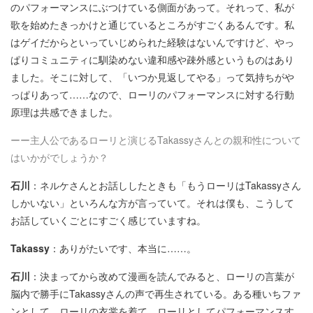
のパフォーマンスにぶつけている側面があって。それって、私が
歌を始めたきっかけと通じているところがすごくあるんです。私
はゲイだからといっていじめられた経験はないんですけど、やっ
ぱりコミュニティに馴染めない違和感や疎外感というものはあり
ました。そこに対して、「いつか見返してやる」って気持ちがや
っぱりあって……なので、ローリのパフォーマンスに対する行動
原理は共感できました。
ーー主人公であるローリと演じるTakassyさんとの親和性について
はいかがでしょうか？
石川
：ネルケさんとお話ししたときも「もうローリはTakassyさん
しかいない」といろんな方が言っていて。それは僕も、こうして
お話していくごとにすごく感じていますね。
Takassy
：ありがたいです、本当に……。
石川
：決まってから改めて漫画を読んでみると、ローリの言葉が
脳内で勝手にTakassyさんの声で再生されている。ある種いちファ
ンとして、ローリの衣裳を着て、ローリとしてパフォーマンスす