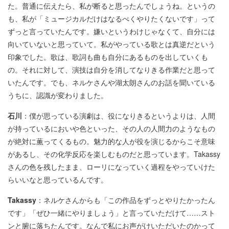
た。普通に伝えたら、私が断ると思ったんでしょうね。というの
も、私が「ミュージカルだけはなるべくやりたくないです」って
ずっと言っていたんです。嫌いというわけじゃなくて、自分には
向いていないと思っていて。私がやっている歌とは真逆だという
印象でした。歌は、歌詞も曲も自分にあるものを出していくも
の。それに対して、演技は自分を消してなりきる作業だと思って
いたんです。でも、ネルケさんや湖太朗さんのお話を聞いている
うちに、認識が変わりました。
石川
：僕が思っている演劇は、役になりきるというよりは、人間
が持っているにおいや色といった、その人の人間力のようなもの
が絶対に薫ってくるもの。魅力的な人が役を演じるからこそ意味
があるし、その化学反応を楽しむものだと思っています。Takassy
さんの色を残したまま、ローリになっていく過程をやっていけた
らいいなと思っているんです。
Takassy
：ネルケさんからも「この作品をずっとやりたかったん
です」「ぜひ一緒にやりましょう」と言っていただけて……スト
ンと腑に落ちたんです。なんで私にお声がけいただいたのかって