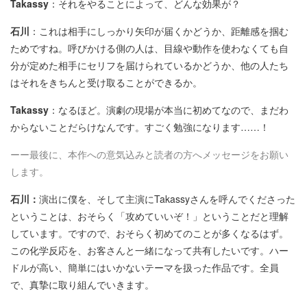
Takassy
：それをやることによって、どんな効果が？
石川
：これは相手にしっかり矢印が届くかどうか、距離感を掴む
ためですね。呼びかける側の人は、目線や動作を使わなくても自
分が定めた相手にセリフを届けられているかどうか、他の人たち
はそれをきちんと受け取ることができるか。
Takassy
：なるほど。演劇の現場が本当に初めてなので、まだわ
からないことだらけなんです。すごく勉強になります……！
ーー最後に、本作への意気込みと読者の方へメッセージをお願い
します。
石川：
演出に僕を、そして主演にTakassyさんを呼んでくださった
ということは、おそらく「攻めていいぞ！」ということだと理解
しています。ですので、おそらく初めてのことが多くなるはず。
この化学反応を、お客さんと一緒になって共有したいです。ハー
ドルが高い、簡単にはいかないテーマを扱った作品です。全員
で、真摯に取り組んでいきます。