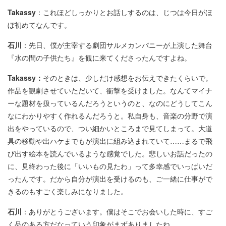
Takassy
：これほどしっかりとお話しするのは、じつは今日がほ
ぼ初めてなんです。
石川
：先日、僕が主宰する劇団サルメカンパニーが上演した舞台
『水の間の子供たち』を観に来てくださったんですよね。
Takassy：
そのときは、少しだけ感想をお伝えできたくらいで。
作品を観劇させていただいて、衝撃を受けました。なんてマイナ
ーな題材を扱っているんだろうというのと、なのにどうしてこん
なにわかりやすく作れるんだろうと。私自身も、音楽の分野で演
出をやっているので、つい細かいところまで見てしまって。大道
具の移動や出ハケまでもが演出に組み込まれていて……まるで飛
び出す絵本を読んでいるような感覚でした。悲しいお話だったの
に、見終わった後に「いいもの見たわ」って多幸感でいっぱいだ
ったんです。だから自分が演出を受けるのも、ご一緒に仕事がで
きるのもすごく楽しみになりました。
石川
：ありがとうございます。僕はそこでお会いした時に、すご
く品のある方だなっていう印象がまずありましたね。