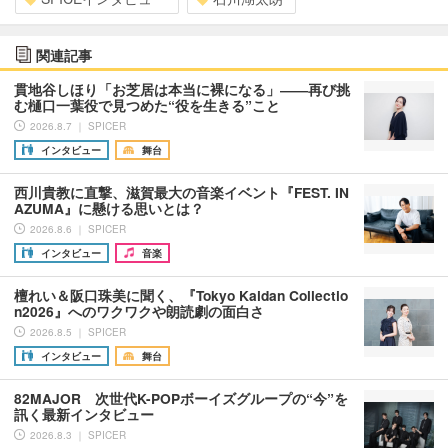
関連記事
貫地谷しほり「お芝居は本当に裸になる」――再び挑
む樋口一葉役で見つめた“役を生きる”こと
2026.8.7 ｜ SPICER
インタビュー
舞台
西川貴教に直撃、滋賀最大の音楽イベント『FEST. IN
AZUMA』に懸ける思いとは？
2026.8.6 ｜ SPICER
インタビュー
音楽
檀れい＆阪口珠美に聞く、『Tokyo Kaidan Collectio
n2026』へのワクワクや朗読劇の面白さ
2026.8.5 ｜ SPICER
インタビュー
舞台
82MAJOR 次世代K-POPボーイズグループの“今”を
訊く最新インタビュー
2026.8.3 ｜ SPICER