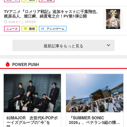
TVアニメ『ロメリア戦記』追加キャストに千葉翔也、
梶原岳人、堀江瞬、綿貫竜之介！PV第1弾公開
2026.8.7 ｜ SPICER
ニュース
動画
アニメ/ゲーム
最新記事をもっと見る
POWER PUSH
82MAJOR 次世代K-POPボ
『SUMMER SONIC
ーイズグループの“今”を
2026』、ベテラン3組の懐…
訊…