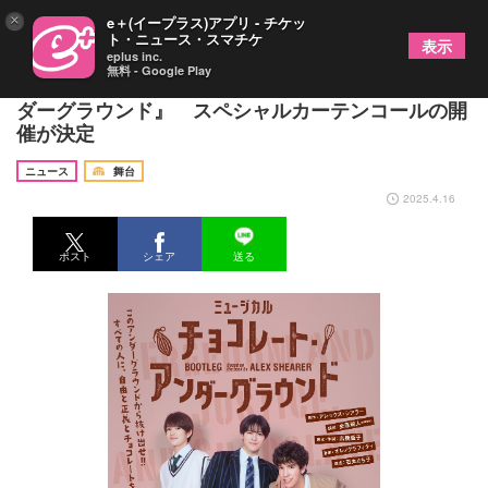
×
e＋(イープラス)アプリ - チケッ
ト・ニュース・スマチケ
表示
eplus inc.
無料 - Google Play
北川拓実主演のミュージカル『チョコレート・アン
ダーグラウンド』 スペシャルカーテンコールの開
催が決定
ニュース
舞台
2025.4.16
ポスト
シェア
送る