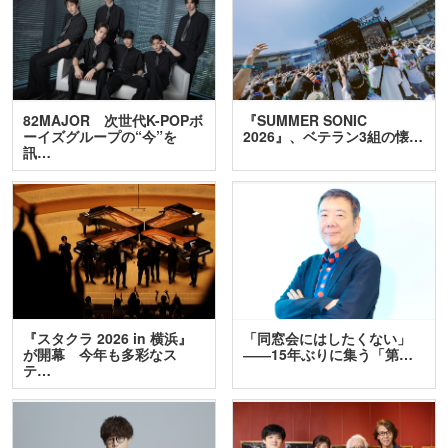
82MAJOR 次世代K-POPボ
『SUMMER SONIC
ーイズグループの“今”を
2026』、ベテラン3組の懐…
訊…
『スタクラ 2026 in 横浜』
「同窓会にはしたくない」
が開幕 今年も多彩なス
――15年ぶりに集う「第…
テ…