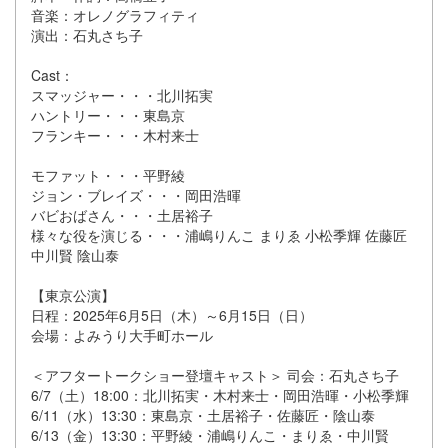
音楽：オレノグラフィティ
演出：石丸さち子
Cast：
スマッジャー・・・北川拓実
ハントリー・・・東島京
フランキー・・・木村来士
モファット・・・平野綾
ジョン・ブレイズ・・・岡田浩暉
バビおばさん・・・土居裕子
様々な役を演じる・・・浦嶋りんこ まりゑ 小松季輝 佐藤匠
中川賢 陰山泰
【東京公演】
日程：2025年6月5日（木）～6月15日（日）
会場：よみうり大手町ホール
＜アフタートークショー登壇キャスト＞ 司会：石丸さち子
6/7（土）18:00：北川拓実・木村来士・岡田浩暉・小松季輝
6/11（水）13:30：東島京・土居裕子・佐藤匠・陰山泰
6/13（金）13:30：平野綾・浦嶋りんこ・まりゑ・中川賢