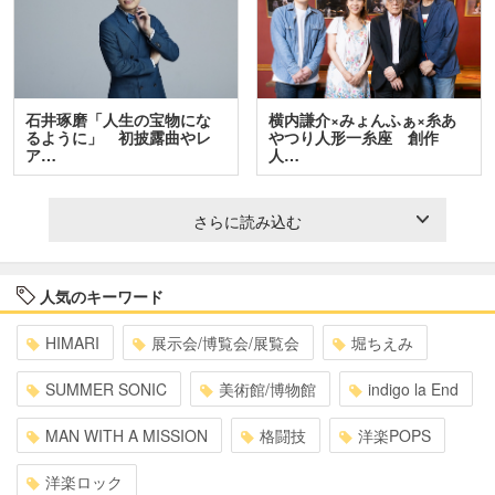
石井琢磨「人生の宝物にな
横内謙介×みょんふぁ×糸あ
るように」 初披露曲やレ
やつり人形一糸座 創作
ア…
人…
さらに読み込む
人気のキーワード
HIMARI
展示会/博覧会/展覧会
堀ちえみ
SUMMER SONIC
美術館/博物館
indigo la End
MAN WITH A MISSION
格闘技
洋楽POPS
洋楽ロック