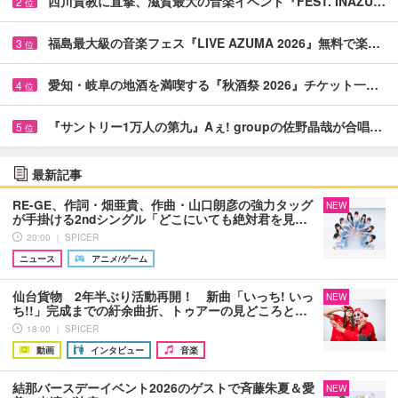
西川貴教に直撃、滋賀最大の音楽イベント『FEST. INAZU…
2
位
福島最大級の音楽フェス『LIVE AZUMA 2026』無料で楽…
3
位
愛知・岐阜の地酒を満喫する『秋酒祭 2026』チケット一…
4
位
『サントリー1万人の第九』Aぇ! groupの佐野晶哉が合唱…
5
位
最新記事
RE-GE、作詞・畑亜貴、作曲・山口朗彦の強力タッグ
NEW
が手掛ける2ndシングル「どこにいても絶対君を見…
20:00 ｜ SPICER
ニュース
アニメ/ゲーム
仙台貨物 2年半ぶり活動再開！ 新曲「いっち! いっ
NEW
ち!!」完成までの紆余曲折、トゥアーの見どころと…
18:00 ｜ SPICER
動画
インタビュー
音楽
結那バースデーイベント2026のゲストで斉藤朱夏＆愛
NEW