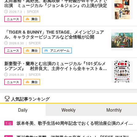
太田基裕・高野洸、彩風咲奈・平野綾がWキャストで
出演 ミュージカル『ジョン＆ジェン』の上演が決定
2026.7.3 ｜ SPICER
ニュース
舞台
「TIGER & BUNNY」THE STAGE、メインビジュア
ル、キャラクタービジュアルなど全情報が公開
2026.6.30 ｜ SPICER
ニュース
舞台
アニメ/ゲーム
新妻聖子・蘭寿とむ出演のミュージカル『101ダルメ
シアンズ』 村井良大、土井ケイトら全キャスト＆…
2026.6.30 ｜ SPICER
ニュース
舞台
人気記事ランキング
Daily
Weekly
Monthly
坂本冬美、歌手生活40周年記念でおくる明治座公演のメイ…
1
位