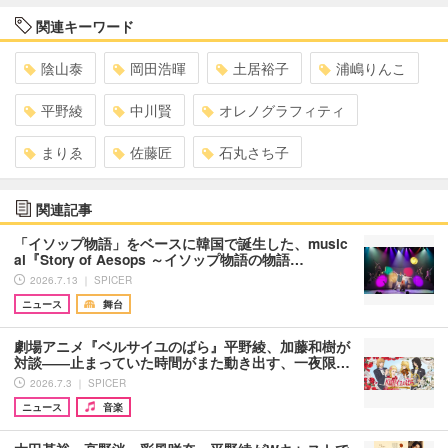
関連キーワード
陰山泰
岡田浩暉
土居裕子
浦嶋りんこ
平野綾
中川賢
オレノグラフィティ
まりゑ
佐藤匠
石丸さち子
関連記事
「イソップ物語」をベースに韓国で誕生した、music
al『Story of Aesops ～イソップ物語の物語…
2026.7.13 ｜ SPICER
ニュース
舞台
劇場アニメ『ベルサイユのばら』平野綾、加藤和樹が
対談――止まっていた時間がまた動き出す、一夜限…
2026.7.3 ｜ SPICER
ニュース
音楽