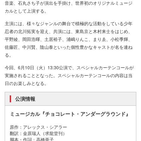
音楽、石丸さち子が演出を手掛け、世界初のオリジナルミュージ
カルとして上演する。
主演には、様々なジャンルの舞台で積極的な活動をしている少年
忍者の北川拓実を迎え、共演には、東島京と木村来士をはじめ、
平野綾、岡田浩暉、土居裕子、浦嶋りんこ、まりゑ、小松季輝、
佐藤匠、中川賢、陰山泰といった個性豊かなキャストが名を連ね
る。
今回、6月10日（火）13:30公演で、スペシャルカーテンコールが
実施されることとなった。スペシャルカーテンコールの内容は当
日のお楽しみとなる。
公演情報
ミュージカル『チョコレート・アンダーグラウンド』
原作：アレックス・シアラー
翻訳：金原瑞人（求龍堂刊）
脚本・作詞：高橋亜子