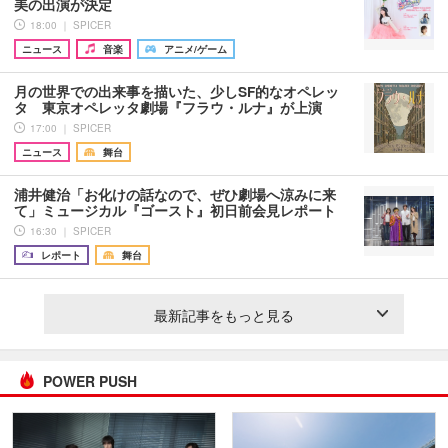
美の出演が決定
18:00 ｜ SPICER
ニュース
音楽
アニメ/ゲーム
月の世界での出来事を描いた、少しSF的なオペレッ
タ 東京オペレッタ劇場『フラウ・ルナ』が上演
17:00 ｜ SPICER
ニュース
舞台
浦井健治「お化けの話なので、ぜひ劇場へ涼みに来
て」ミュージカル『ゴースト』初日前会見レポート
16:30 ｜ SPICER
レポート
舞台
最新記事をもっと見る
POWER PUSH