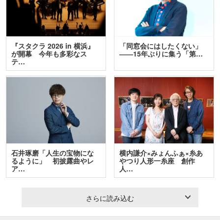
『スタクラ 2026 in 横浜』
「同窓会にはしたくない」
が開幕 今年も多彩なス
――15年ぶりに集う「第…
テ…
石井琢磨「人生の宝物にな
横内謙介×みょんふぁ×糸あ
るように」 初披露曲やレ
やつり人形一糸座 創作
ア…
人…
さらに読み込む