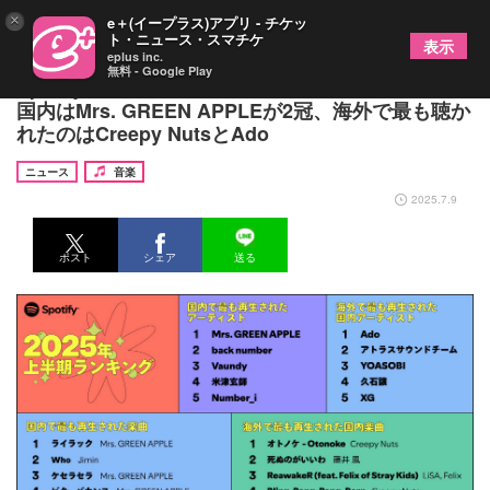
×
e＋(イープラス)アプリ - チケッ
ト・ニュース・スマチケ
表示
eplus inc.
無料 - Google Play
Spotify、2025年上半期日本のランキングを発表、
国内はMrs. GREEN APPLEが2冠、海外で最も聴か
れたのはCreepy NutsとAdo
ニュース
音楽
2025.7.9
ポスト
シェア
送る