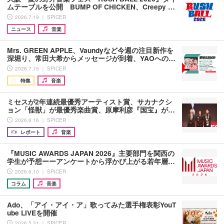
ムテーブルを公開 BUMP OF CHICKEN、Creepy …
2026.7.19 ｜ SPICER
ニュース
音楽
Mrs. GREEN APPLE、Vaundyなど今週の注目新作を
深堀り、常田大希からメッセージが到着、YAOへの…
2026.7.15 ｜ SPICER
特集
音楽
ミセスが2年連続最優秀アーティスト賞、サカナクシ
ョン「怪獣」が最優秀楽曲賞、原摩利彦『国宝』が…
2026.6.16 ｜ SPICER
レポート
音楽
『MUSIC AWARDS JAPAN 2026』主要部門を関西の
学生が予想ーーアンケートから浮かび上がる若年層…
2026.6.10 ｜ SPICER
コラム
音楽
Ado、「アイ・アイ・ア」歌ってみた選手権表彰YouT
ube LIVEを開催
2026.5.31 ｜ SPICER