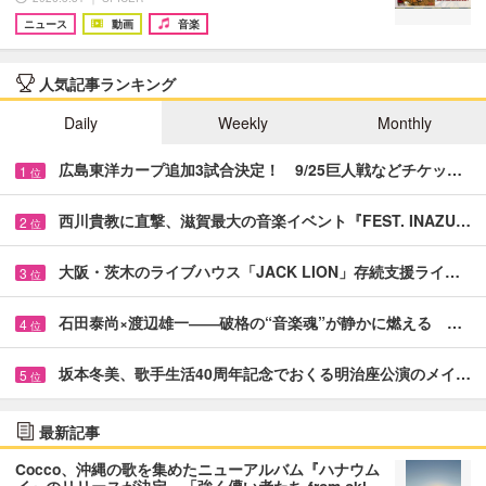
ニュース
動画
音楽
人気記事ランキング
Daily
Weekly
Monthly
広島東洋カープ追加3試合決定！ 9/25巨人戦などチケッ…
1
位
西川貴教に直撃、滋賀最大の音楽イベント『FEST. INAZU…
2
位
大阪・茨木のライブハウス「JACK LION」存続支援ライ…
3
位
石田泰尚×渡辺雄一――破格の“音楽魂”が静かに燃える …
4
位
坂本冬美、歌手生活40周年記念でおくる明治座公演のメイ…
5
位
最新記事
Cocco、沖縄の歌を集めたニューアルバム『ハナウム