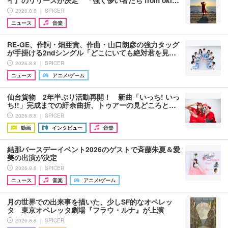
イ』のリリースが決定 「強く儚い者たち from oki…
2026.8.8 ｜ SPICER
ニュース
音楽
RE-GE、作詞・畑亜貴、作曲・山口朗彦の強力タッグ
が手掛ける2ndシングル「どこにいても絶対君を見…
2026.8.8 ｜ SPICER
ニュース
アニメ/ゲーム
仙台貨物 2年半ぶり活動再開！ 新曲「いっち! いっ
ち!!」完成までの紆余曲折、トゥアーの見どころと…
2026.8.8 ｜ SPICER
動画
インタビュー
音楽
結那バースデーイベント2026のゲストで斉藤朱夏＆愛
美の出演が決定
2026.8.8 ｜ SPICER
ニュース
音楽
アニメ/ゲーム
月の世界での出来事を描いた、少しSF的なオペレッ
タ 東京オペレッタ劇場『フラウ・ルナ』が上演
2026.8.8 ｜ SPICER