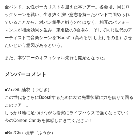
全バンド、女性ボーカリストを迎えた本ツアー。各会場、同じロ
ックシーンを戦い、生き抜く強い意志を持ったバンドで固められ
ていることから、対バン相手と戦うのではなく、相互のパフォー
マンスが相乗効果を生み、東名阪の3会場を、そして同じ世代のア
ーティストで音楽シーンを“Boost”（高める/押し上げるの意）させ
たいという意図があるという。
また、本ツアーのオフィシャル先行も開始となった。
メンバーコメント
■Vo./Gt. 紬衣（つむぎ）
この世代をさらにBoost!するために友達先輩後輩に力を借りて回る
このツアー。
しっかり地に足つけながら着実にライブハウスで強くなっていく
今のConton Candyを体感しにきてください！
■Ba./Cho. 楓華（ふうか）