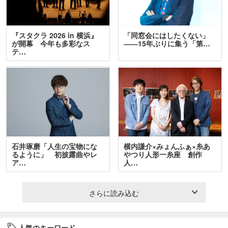
『スタクラ 2026 in 横浜』
「同窓会にはしたくない」
が開幕 今年も多彩なス
――15年ぶりに集う「第…
テ…
石井琢磨「人生の宝物にな
横内謙介×みょんふぁ×糸あ
るように」 初披露曲やレ
やつり人形一糸座 創作
ア…
人…
さらに読み込む
人気のキーワード