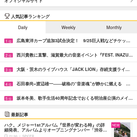
オフィシャルサイト
人気記事ランキング
Daily
Weekly
Monthly
広島東洋カープ追加3試合決定！ 9/25巨人戦などチケッ…
1
位
西川貴教に直撃、滋賀最大の音楽イベント『FEST. INAZU…
2
位
大阪・茨木のライブハウス「JACK LION」存続支援ライ…
3
位
石田泰尚×渡辺雄一――破格の“音楽魂”が静かに燃える …
4
位
坂本冬美、歌手生活40周年記念でおくる明治座公演のメイ…
5
位
最新記事
ハク。メジャー1stアルバム『世界が変わる時』の詳
NEW
細発表、アルバムよりオープニングナンバー「渋谷…
21:00 ｜ SPICER