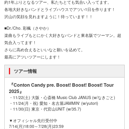
約1年ぶりとなるツアー、私たちとても気合い入ってます。
各地大好きなバンドとライブハウスでアツい1日を作ります！
沢山の笑顔を見れますように！待っています！！
■Dr./Cho. 彩楓（さやか）
楽曲もライブもとにかく大好きなバンドと東名阪でツーマン。超
気合入ってます！
さらに高め合えるといいなと願いを込めて。
最高にアツいツアーにします！
ツアー情報
『Conton Candy pre. Boost! Boost! Boost! Tour
2025』
・11/22(土) 大阪・心斎橋 Music Club JANUS (w/なきごと)
・11/24(月・祝) 愛知・名古屋JAMMIN' (w/yutori)
・11/30(日) 東京・代官山UNIT (w/35.7)
▼オフィシャル先行受付中
7/14(月)18:00～7/28(月)23:59