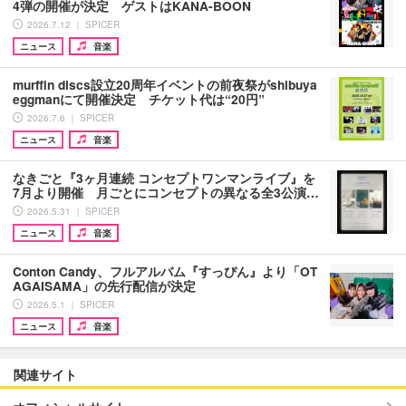
4弾の開催が決定 ゲストはKANA-BOON
2026.7.12 ｜ SPICER
ニュース
音楽
murffin discs設立20周年イベントの前夜祭がshibuya
eggmanにて開催決定 チケット代は“20円”
2026.7.6 ｜ SPICER
ニュース
音楽
なきごと『3ヶ月連続 コンセプトワンマンライブ』を
7月より開催 月ごとにコンセプトの異なる全3公演…
2026.5.31 ｜ SPICER
ニュース
音楽
Conton Candy、フルアルバム『すっぴん』より「OT
AGAISAMA」の先行配信が決定
2026.5.1 ｜ SPICER
ニュース
音楽
関連サイト