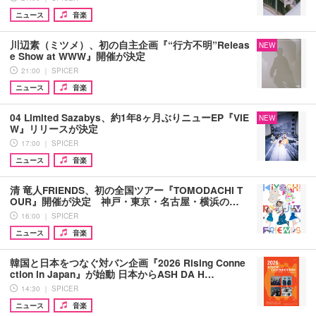
ニュース
音楽
川辺素（ミツメ）、初の自主企画『“行方不明”Releas
NEW
e Show at WWW』開催が決定
21:00 ｜ SPICER
ニュース
音楽
04 Limited Sazabys、約1年8ヶ月ぶりニューEP『VIE
NEW
W』リリースが決定
17:00 ｜ SPICER
ニュース
音楽
清 竜人FRIENDS、初の全国ツアー『TOMODACHI T
OUR』開催が決定 神戸・東京・名古屋・横浜の…
16:00 ｜ SPICER
ニュース
音楽
韓国と日本をつなぐ対バン企画『2026 Rising Conne
ction in Japan』が始動 日本からASH DA H…
14:30 ｜ SPICER
ニュース
音楽