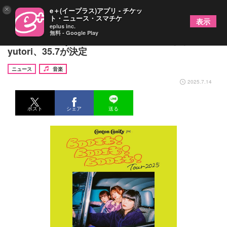
×
e＋(イープラス)アプリ - チケッ
ト・ニュース・スマチケ
表示
eplus inc.
無料 - Google Play
Conton Candy 対バンアーティストになきごと、
yutori、35.7が決定
ニュース
音楽
2025.7.14
ポスト
シェア
送る