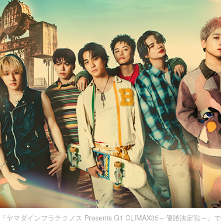
OYZが『ヤマダインフラテクノス Presents G1 CLIMAX35～優勝決定戦