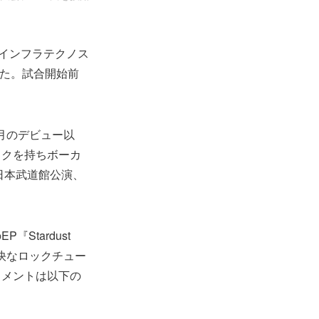
ダインフラテクノス
決定した。試合開始前
年5月のデビュー以
イクを持ちボーカ
日本武道館公演、
『Stardust
痛快なロックチュー
コメントは以下の