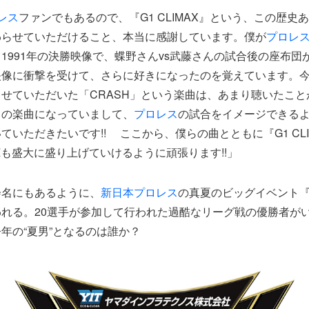
レス
ファンでもあるので、『G1 CLIMAX』という、この歴史
わらせていただけること、本当に感謝しています。僕が
プロレ
1991年の決勝映像で、蝶野さんvs武藤さんの試合後の座布団
映像に衝撃を受けて、さらに好きになったのを覚えています。
せていただいた「CRASH」という楽曲は、あまり聴いたこと
トの楽曲になっていまして、
プロレス
の試合をイメージできる
いただきたいです!! ここから、僕らの曲とともに『G1 CLIM
 BOYZも盛大に盛り上げていけるように頑張ります!!」
会名にもあるように、
新日本
プロレス
の真夏のビッグイベント『G1
れる。20選手が参加して行われた過酷なリーグ戦の優勝者が
年の“夏男”となるのは誰か？