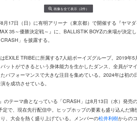
画像を全て表示（2件）
が8月17日（日）に有明アリーナ（東京都）で開催する『ヤマ
1 CLIMAX 35～優勝決定戦～』に、BALLISTIK BOYZの来場が
CRASH」を披露する。
BOYZはEXILE TRIBEに所属する7人組ボーイズグループ。2019
ロバットができるという身体能力を生かしたダンス、全員がマ
たパフォーマンスで大きな注目を集めている。2024年は初の
公演を成功させている。
 35』のテーマ曲となっている「CRASH」は8月13日（水）発売のEP
に収録予定で、現在先行配信中。ヒップホップの要素も盛り込んだ
おり、大会を熱く盛り上げている。メンバーの
松井利樹
からの