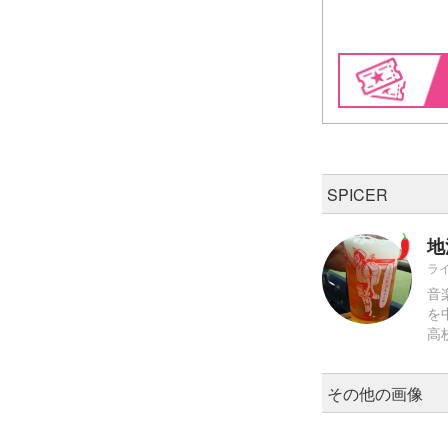
SPICER
地
ラ
音
を
高
その他の画像