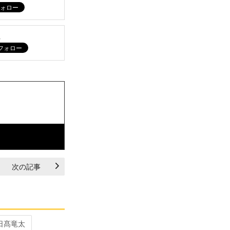
ム
次の記事
日髙竜太