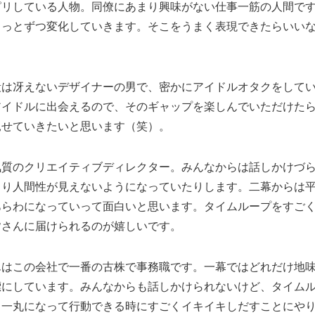
ピリしている人物。同僚にあまり興味がない仕事一筋の人間で
ょっとずつ変化していきます。そこをうまく表現できたらいい
段は冴えないデザイナーの男で、密かにアイドルオタクをして
アイドルに出会えるので、そのギャップを楽しんでいただけた
見せていきたいと思います（笑）。
気質のクリエイティブディレクター。みんなからは話しかけづ
まり人間性が見えないようになっていたりします。二幕からは
あらわになっていって面白いと思います。タイムループをすご
皆さんに届けられるのが嬉しいです。
んはこの会社で一番の古株で事務職です。一幕ではどれだけ地
標にしています。みんなからも話しかけられないけど、タイム
と一丸になって行動できる時にすごくイキイキしだすことにや