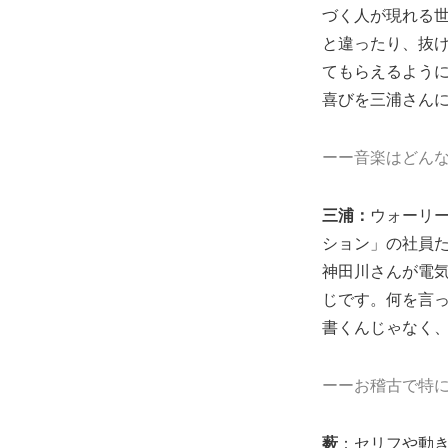
づく人が現れる
と違ったり、抜
てもらえるよう
喜びを三浦さん
ーー音楽はどん
三浦：
ウォーリ
ション」の社員
神田川さんが電
じです。何を言
書くんじゃなく
ーーお稽古で特
薮
：セリフや動