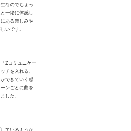
、生なのでちょっ
様と一緒に体感し
中にある楽しみや
嬉しいです。
「Zコミュニケー
イッチを入れる、
楽ができていく感
シーンごとに曲を
きました。
プしているような