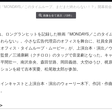
『MONDAYS／このタイムループ、まだまだ終わらない！？』開幕前
画像を全て表示（13件）
され、ロングランヒットを記録した映画『MONDAYS／このタイ
終わらない』。小さな広告代理店のオフィスを舞台に、社員全
「オフィス・タイムループ・ムービー」が、上演台本・演出／
監督／三浦康嗣（クチロロ）のタッグで音楽劇となった。キャストは
太、平間壮一、南沢奈央、森田甘路、岡田義徳、大空ゆうひ、梶
ィションを経て吉本実憂、松尾敢太郎が参加。
メインキャストと上演台本・演出のウォーリー木下、作詞・作
た。
＞