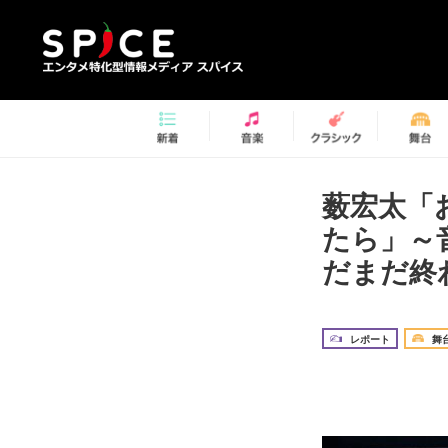
薮宏太「
たら」～
だまだ終
レポート
舞