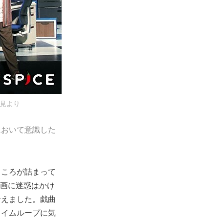
会見より
において意識した
ところが詰まって
映画に迷惑はかけ
考えました。戯曲
タイムループに気