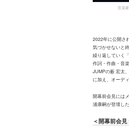
音楽劇
2022年に公開
気づかせないと
繰り返していく
作詞・作曲・音楽
JUMPの薮 宏
に加え、オーデ
開幕前会見には
浦康嗣が登壇し
＜開幕前会見