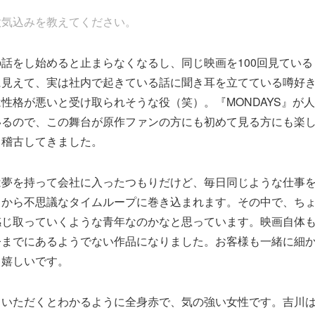
意気込みを教えてください。
話をし始めると止まらなくなるし、同じ映画を100回見てい
に見えて、実は社内で起きている話に聞き耳を立てている噂好
性格が悪いと受け取られそうな役（笑）。『MONDAYS』が
いるので、この舞台が原作ファンの方にも初めて見る方にも楽
て稽古してきました。
は夢を持って会社に入ったつもりだけど、毎日同じような仕事
こから不思議なタイムループに巻き込まれます。その中で、ち
感じ取っていくような青年なのかなと思っています。映画自体
今までにあるようでない作品になりました。お客様も一緒に細
ら嬉しいです。
ていただくとわかるように全身赤で、気の強い女性です。吉川