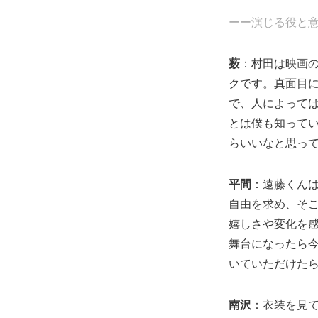
ーー演じる役と
薮
：村田は映画の
クです。真面目
で、人によっては
とは僕も知って
らいいなと思っ
平間
：遠藤くん
自由を求め、そ
嬉しさや変化を
舞台になったら
いていただけた
南沢
：衣装を見