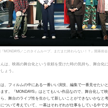
『MONDAYS／このタイムループ、まだまだ終わらない！？』開幕前
さんは、映画の舞台化という依頼を受けた時の気持ち、舞台化
でしょう。
さは、フィルムの中にある一番いい演技、編集で一番見せたい
ます。『MONDAYS』はとてもいい作品なので、舞台化して
なら、舞台のライブ性を生かして新しいことができないかなと
出について考えていて、一幕はそれぞれが仕事をしている中で