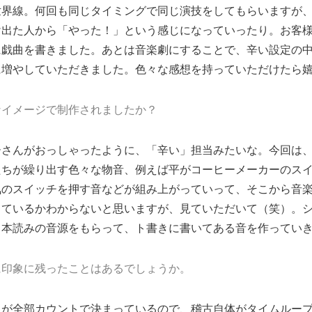
世界線。何回も同じタイミングで同じ演技をしてもらいますが
け出た人から「やった！」という感じになっていったり。お客
に戯曲を書きました。あとは音楽劇にすることで、辛い設定の
に増やしていただきました。色々な感想を持っていただけたら
なイメージで制作されましたか？
ーさんがおっしゃったように、「辛い」担当みたいな。今回は、
たちが繰り出す色々な物音、例えば平がコーヒーメーカーのス
気のスイッチを押す音などが組み上がっていって、そこから音
っているかわからないと思いますが、見ていただいて（笑）。
、本読みの音源をもらって、ト書きに書いてある音を作ってい
に印象に残ったことはあるでしょうか。
きが全部カウントで決まっているので、稽古自体がタイムルー