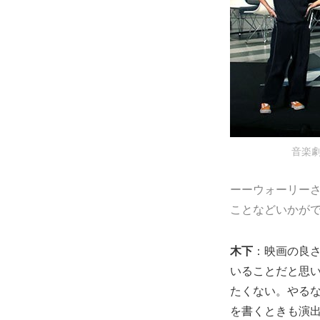
音楽劇
ーーウォーリー
ことなどいかが
木下
：映画の良
いることだと思い
たくない。やる
を書くときも演