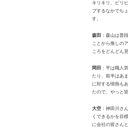
キリキリ、ピリ
プするなかでち
す。
森田
：森山は普
ことから推しの
ころをどんどん
岡田
：平は職人
たり、前半はあ
に対する情熱も
たので、やっと
大空
：神田川さ
くできるかを目
に会社の皆さん