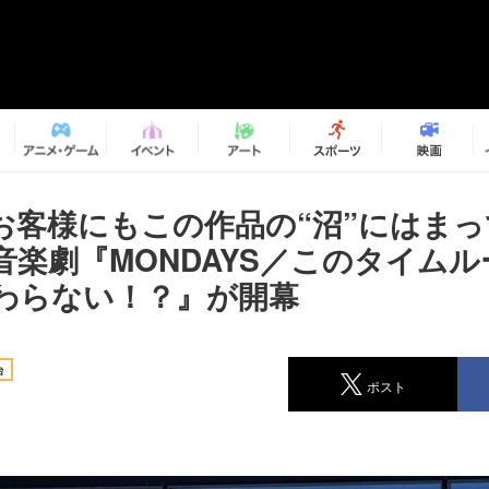
お客様にもこの作品の“沼”にはま
音楽劇『MONDAYS／このタイム
わらない！？』が開幕
台
ポスト