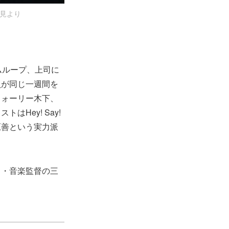
会見より
ムループ、上司に
員が同じ一週間を
ウォーリー木下、
Hey! Say!
原善という実力派
曲・音楽監督の三