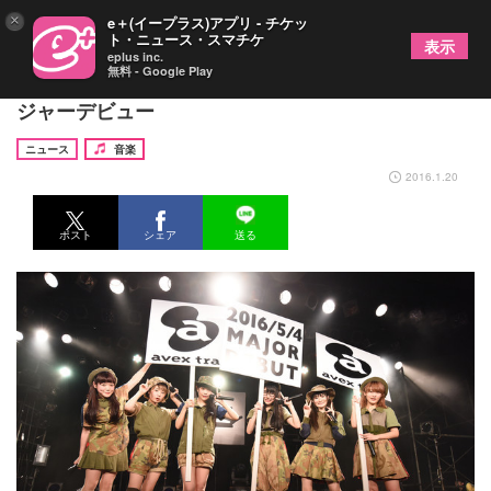
×
e＋(イープラス)アプリ - チケッ
ト・ニュース・スマチケ
表示
eplus inc.
無料 - Google Play
「TRFに加わりたい」BiSH、エイベックスからメ
ジャーデビュー
ニュース
音楽
2016.1.20
ポスト
シェア
送る