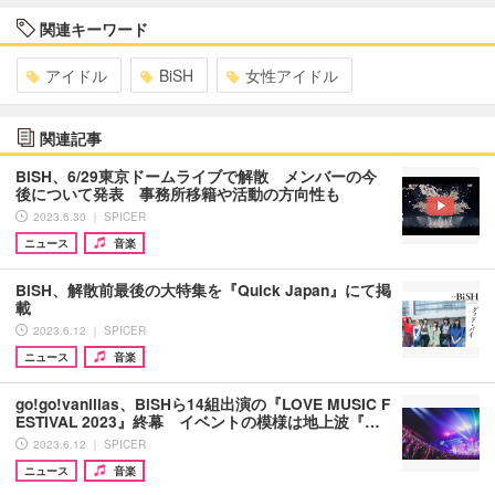
関連キーワード
アイドル
BiSH
女性アイドル
関連記事
BiSH、6/29東京ドームライブで解散 メンバーの今
後について発表 事務所移籍や活動の方向性も
2023.6.30 ｜ SPICER
ニュース
音楽
BiSH、解散前最後の大特集を『Quick Japan』にて掲
載
2023.6.12 ｜ SPICER
ニュース
音楽
go!go!vanillas、BiSHら14組出演の『LOVE MUSIC F
ESTIVAL 2023』終幕 イベントの模様は地上波『…
2023.6.12 ｜ SPICER
ニュース
音楽