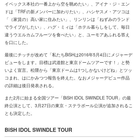
イベックス本社の一番上から空を眺めたい」、アイナ・ジ・エン
ドは「TRFの新メンバーに加わりたい」、ハシヤスメ・アツコは
「（家賃の）高い家に住みたい」、リンリンは「ねずみのランド
でライブがしたい」、ハグ・ミィは「ホテル暮らしをして、毎日
違うウエルカムフルーツを食べたい」と、ユーモアあふれる答え
を口にした。
最後にチッチが改めて「私たちBiSHは2016年5月4日にメジャーデ
ビューをします。目標は武道館と東京ドームツアーです！」と勢
いよく宣言。松隈から「東京ドームは1つしかないけどね」とツッ
コまれ、はにかみつつ報告を終えた。なおメジャーデビュー作品
の詳細は後日発表される。
また2月に始まる全国ツアー「BiSH IDOL SWINDLE TOUR」の最
終公演として、3月27日の東京・ステラボール公演が追加されるこ
とも決定した。
BiSH IDOL SWINDLE TOUR