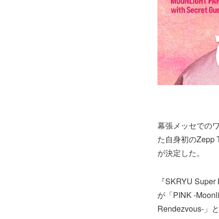
幕張メッセでのワ
た自身初のZepp
が決定した。
『SKRYU Sup
が「PINK -Moonli
Rendezvo