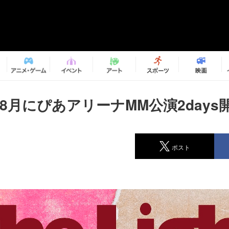
、8月にぴあアリーナMM公演2day
ポスト