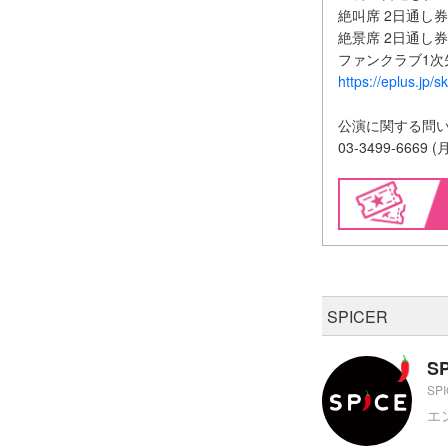
絶叫席 2日通し券 1
絶景席 2日通し券 1
ファンクラブ1次
https://eplus.jp/s
公演に関する問
03-3499-6669 
SPICER
S
SP
エ