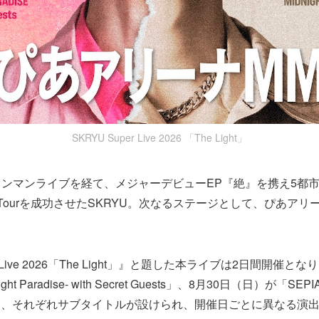
SKRYU Super Live 2026 「The Light」
ンマンライブを経て、メジャーデビューEP『絶』を携え5都市
 Tourを成功させたSKRYU。次なるステージとして、ぴあアリ
er Live 2026「The Light」』と題した本ライブは2日間開催と
ght Paradise- with Secret Guests」、8月30日（日）が「SEPIA 
us-」と、それぞれサブタイトルが設けられ、開催日ごとに異なる演