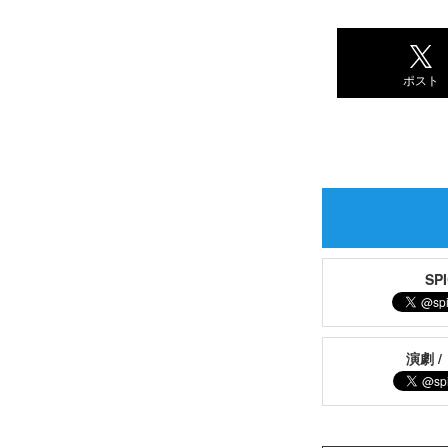
ポスト
S
演劇 /