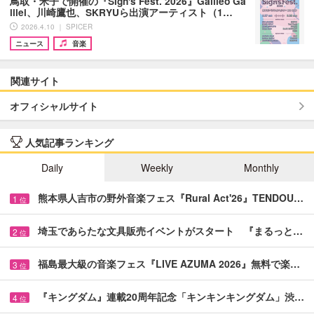
鳥取・米子で開催の『Sign's Fest. 2026』Galileo Ga
lilei、川崎鷹也、SKRYUら出演アーティスト（1…
2026.4.10 ｜ SPICER
ニュース
音楽
関連サイト
オフィシャルサイト
人気記事ランキング
Daily
Weekly
Monthly
熊本県人吉市の野外音楽フェス『Rural Act'26』TENDOU…
1
位
埼玉であらたな文具販売イベントがスタート 『まるっと…
2
位
福島最大級の音楽フェス『LIVE AZUMA 2026』無料で楽…
3
位
『キングダム』連載20周年記念「キンキンキングダム」渋…
4
位