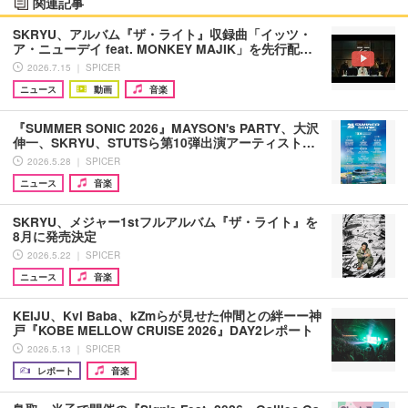
関連記事
SKRYU、アルバム『ザ・ライト』収録曲「イッツ・
ア・ニューデイ feat. MONKEY MAJIK」を先行配…
2026.7.15 ｜ SPICER
ニュース
動画
音楽
『SUMMER SONIC 2026』MAYSON's PARTY、大沢
伸一、SKRYU、STUTSら第10弾出演アーティスト…
2026.5.28 ｜ SPICER
ニュース
音楽
SKRYU、メジャー1stフルアルバム『ザ・ライト』を
8月に発売決定
2026.5.22 ｜ SPICER
ニュース
音楽
KEIJU、Kvi Baba、kZmらが見せた仲間との絆ーー神
戸『KOBE MELLOW CRUISE 2026』DAY2レポート
2026.5.13 ｜ SPICER
レポート
音楽