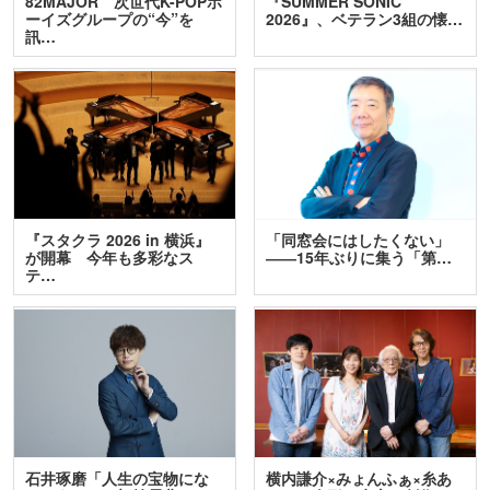
82MAJOR 次世代K-POPボ
『SUMMER SONIC
ーイズグループの“今”を
2026』、ベテラン3組の懐…
訊…
『スタクラ 2026 in 横浜』
「同窓会にはしたくない」
が開幕 今年も多彩なス
――15年ぶりに集う「第…
テ…
石井琢磨「人生の宝物にな
横内謙介×みょんふぁ×糸あ