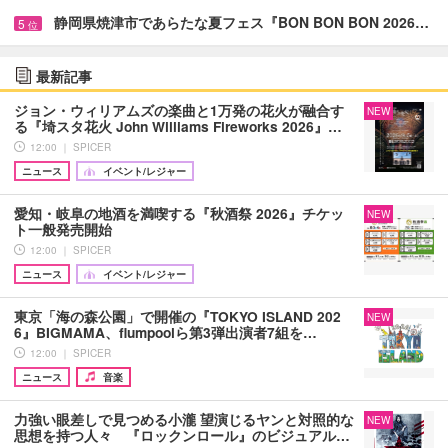
静岡県焼津市であらたな夏フェス『BON BON BON 2026…
5
位
最新記事
ジョン・ウィリアムズの楽曲と1万発の花火が融合す
NEW
る『埼スタ花火 John Williams Fireworks 2026』…
12:00 ｜ SPICER
ニュース
イベント/レジャー
愛知・岐阜の地酒を満喫する『秋酒祭 2026』チケッ
NEW
ト一般発売開始
12:00 ｜ SPICER
ニュース
イベント/レジャー
東京「海の森公園」で開催の『TOKYO ISLAND 202
NEW
6』BIGMAMA、flumpoolら第3弾出演者7組を…
12:00 ｜ SPICER
ニュース
音楽
力強い眼差しで見つめる小瀧 望演じるヤンと対照的な
NEW
思想を持つ人々 『ロックンロール』のビジュアル…