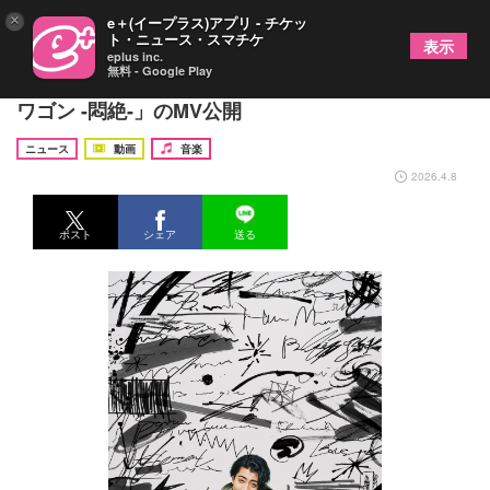
×
e＋(イープラス)アプリ - チケッ
ト・ニュース・スマチケ
表示
eplus inc.
無料 - Google Play
SKRYU、メジャー1st EP『絶』収録曲「ピンクの
ワゴン -悶絶-」のMV公開
ニュース
動画
音楽
2026.4.8
ポスト
シェア
送る