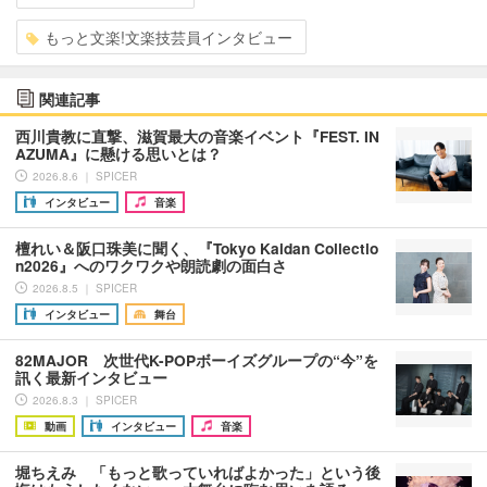
もっと文楽!文楽技芸員インタビュー
関連記事
西川貴教に直撃、滋賀最大の音楽イベント『FEST. IN
AZUMA』に懸ける思いとは？
2026.8.6 ｜ SPICER
インタビュー
音楽
檀れい＆阪口珠美に聞く、『Tokyo Kaidan Collectio
n2026』へのワクワクや朗読劇の面白さ
2026.8.5 ｜ SPICER
インタビュー
舞台
82MAJOR 次世代K-POPボーイズグループの“今”を
訊く最新インタビュー
2026.8.3 ｜ SPICER
動画
インタビュー
音楽
堀ちえみ 「もっと歌っていればよかった」という後