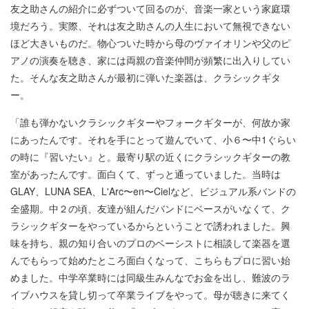
友之助さんの紹介に必ずついて回るのが、音楽一家という家庭環
境だろう。実際、それは友之助さんの人生において無視できない
ほど大きいものだ。物心ついた時から母のヴァイオリンや父のピ
アノの演奏を聴き、家には両親の音楽仲間が頻繁に出入りしてい
た。そんな友之助さんが最初に弾いた楽器は、クラシックギタ
ー。
「誰も弾かないクラシックギターやフォークギターが、何故か家
にあったんです。それを手にとって遊んでいて、小６〜中1ぐらい
の時に『習いたい』と。最寄り駅の近くにクラシックギターの教
室があったんです。面白くて、ずっと通っていました。当時は
GLAY、LUNA SEA、L'Arc〜en〜Cielなど、ビジュアル系バンドの
全盛期。中２の頃、友達が組んだバンドにベースがいなくて、ク
ラシックギターをやっているからということで誘われました。興
味を持ち、親の知り合いのプロのベーシストに相談して楽器を選
んでもらって始めたところ面白くなって、こちらもプロに習い始
めました。中学卒業時には同級生みんなでお金を出し、難波のラ
イブハウスを貸し切って卒業ライブをやって。母が聴きに来てく