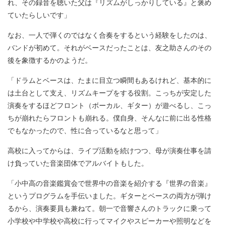
れ、その録音を聴いた父は『リズムがしっかりしている』と褒め
ていたらしいです」
なお、一人で弾くのではなく合奏をするという経験をしたのは、
バンドが初めて。それがベースだったことは、友之助さんのその
後を象徴するかのようだ。
「ドラムとベースは、たまに目立つ瞬間もあるけれど、基本的に
は土台として支え、リズムキープをする役割。こっちが安定した
演奏をするほどフロント（ボーカル、ギター）が遊べるし、こっ
ちが崩れたらフロントも崩れる。僕自身、そんなに前に出る性格
でもなかったので、性に合っているなと思って」
高校に入ってからは、ライブ活動を続けつつ、母が演奏仕事を請
け負っていた音楽団体でアルバイトもした。
「小中高の音楽鑑賞会で世界中の音楽を紹介する『世界の音楽』
というプログラムを手伝いました。ギターとベースの両方が弾け
るから、演奏要員も兼ねて。朝一で音響さんのトラックに乗って
小学校や中学校や高校に行ってマイクやスピーカーや照明などを