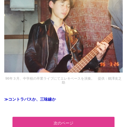
96年３月、中学校の卒業ライブにてエレキベースを演奏。 提供：鶴澤友之
助
≫コントラバスか、三味線か
次のページ