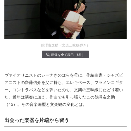
鶴澤友之助（文楽三味線弾き）
画像を全て表示（6件）
ヴァイオリニストのシーナきのはらを母に、作編曲家・ジャズピ
アニストの齋藤信介を父に持ち、エレキベース、フラメンコギタ
ー、コントラバスなどを弾いたのち、文楽の三味線にたどり着い
た。近年は演奏に加え、作曲でも引っ張りだこの鶴澤友之助
（45）。その音楽遍歴と文楽観の変化とは。
出会った楽器を片端から習う