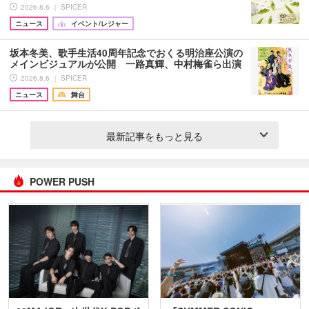
2026.8.6 ｜ SPICER
ニュース
イベント/レジャー
坂本冬美、歌手生活40周年記念でおくる明治座公演の
メインビジュアルが公開 一路真輝、中村梅雀ら出演
2026.8.6 ｜ SPICER
ニュース
舞台
最新記事をもっと見る
POWER PUSH