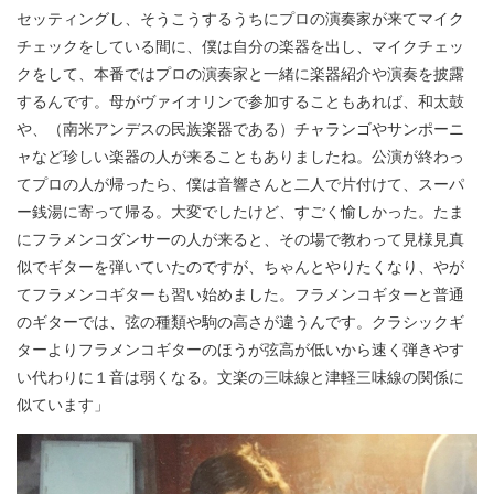
セッティングし、そうこうするうちにプロの演奏家が来てマイク
チェックをしている間に、僕は自分の楽器を出し、マイクチェッ
クをして、本番ではプロの演奏家と一緒に楽器紹介や演奏を披露
するんです。母がヴァイオリンで参加することもあれば、和太鼓
や、（南米アンデスの民族楽器である）チャランゴやサンポーニ
ャなど珍しい楽器の人が来ることもありましたね。公演が終わっ
てプロの人が帰ったら、僕は音響さんと二人で片付けて、スーパ
ー銭湯に寄って帰る。大変でしたけど、すごく愉しかった。たま
にフラメンコダンサーの人が来ると、その場で教わって見様見真
似でギターを弾いていたのですが、ちゃんとやりたくなり、やが
てフラメンコギターも習い始めました。フラメンコギターと普通
のギターでは、弦の種類や駒の高さが違うんです。クラシックギ
ターよりフラメンコギターのほうが弦高が低いから速く弾きやす
い代わりに１音は弱くなる。文楽の三味線と津軽三味線の関係に
似ています」