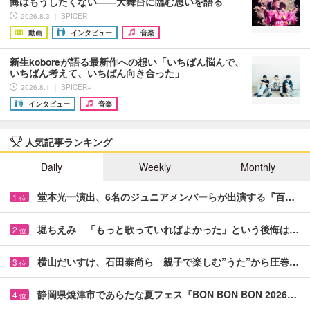
悔はもうしたくない――大舞台に臨む思いを語る
2026.8.3 ｜ SPICER
動画
インタビュー
音楽
新生koboreが語る最新作への想い「いちばん悩んで、
いちばん考えて、いちばん向き合った」
2026.8.1 ｜ SPICER+
インタビュー
音楽
人気記事ランキング
Daily
Weekly
Monthly
堂本光一演出、6名のジュニアメンバーらが出演する『百…
1
位
堀ちえみ 「もっと歌っていればよかった」という後悔は…
2
位
横山だいすけ、石田泰尚ら 親子で楽しむ”うた”から圧巻…
3
位
静岡県焼津市であらたな夏フェス『BON BON BON 2026…
4
位