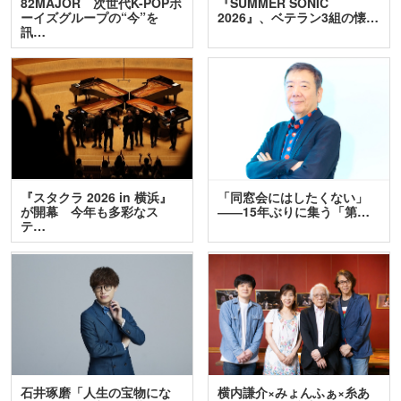
82MAJOR 次世代K-POPボ
『SUMMER SONIC
ーイズグループの“今”を
2026』、ベテラン3組の懐…
訊…
『スタクラ 2026 in 横浜』
「同窓会にはしたくない」
が開幕 今年も多彩なス
――15年ぶりに集う「第…
テ…
石井琢磨「人生の宝物にな
横内謙介×みょんふぁ×糸あ