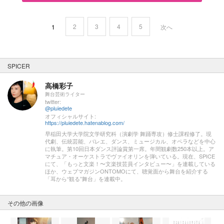
2
3
4
5
1
次へ
SPICER
高橋彩子
舞台芸術ライター
twitter:
@pluiedete
オフィシャルサイト:
https://pluiedete.hatenablog.com/
早稲田大学大学院文学研究科（演劇学 舞踊専攻）修士課程修了。現
代劇、伝統芸能、バレエ、ダンス、ミュージカル、オペラなどを中心
に執筆。第10回日本ダンス評論賞第一席。年間観劇数250本以上。ア
マチュア・オーケストラでヴァイオリンを弾いている。現在、SPICE
にて、「もっと文楽！〜文楽技芸員インタビュー〜」を連載している
ほか、ウェブマガジンONTOMOにて、聴覚面から舞台を紹介する
「耳から“観る”舞台」を連載中。
その他の画像