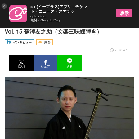
×
e＋(イープラス)アプリ - チケッ
ト・ニュース・スマチケ
表示
eplus inc.
無料 - Google Play
《連載》もっと文楽！～文楽技芸員インタビュー～
Vol. 15 鶴澤友之助（文楽三味線弾き）
インタビュー
舞台
2026.4.13
ポスト
シェア
送る