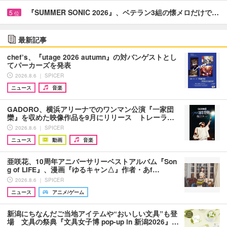
『SUMMER SONIC 2026』、ベテラン3組の懐メロだけで…
5
位
最新記事
chef’s、『utage 2026 autumn』の対バンゲストとし
てパーカーズを発表
2026.8.6 ｜ SPICER
ニュース
音楽
GADORO、横浜アリーナでのワンマン公演『一家団
欒』を収めた映像作品を9月にリリース トレーラ…
2026.8.6 ｜ SPICER
ニュース
動画
音楽
亜咲花、10周年アニバーサリーベストアルバム『Son
g of LIFE』、漫画『ゆるキャン△』作者・あf…
2026.8.6 ｜ SPICER
ニュース
アニメ/ゲーム
新潟にちなんだご当地アイテムや“おいしい文具”も登
場 文具の祭典『文具女子博 pop-up in 新潟2026』…