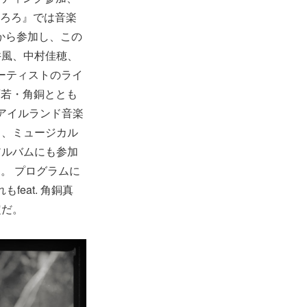
ほろろ』では音楽
期から参加し、この
井風、中村佳穂、
アーティストのライ
、石若・角銅ととも
・アイルランド音楽
ら、ミュージカル
アルバムにも参加
る。 プログラムに
もfeat. 角銅真
定だ。