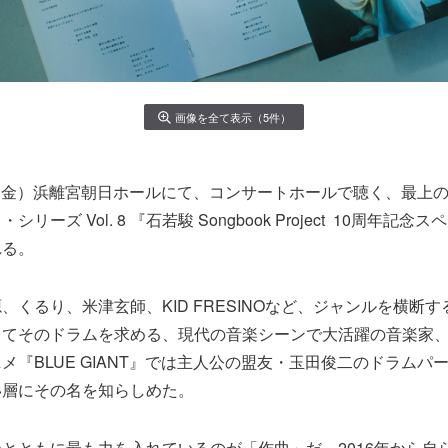
画像を全て表示（5件）
7日（金）浜離宮朝日ホールにて、コンサートホールで聴く、最上
リーズ Vol. 8 『石若駿 Songbook Project 10周年記
れる。
、くるり、米津玄師、KID FRESINOなど、ジャンルを横断
てそのドラムを求める、現代の音楽シーンで大活躍の音楽家、石
メ『BLUE GIANT』では主人公の盟友・玉田俊二のドラムパ
い層にその名を知らしめた。
とともに最も力を入れているのが「作曲」だ。2016年から自