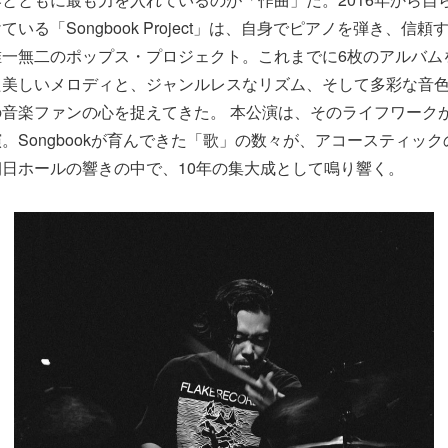
いる「Songbook Project」は、自身でピアノを弾き、信
唯一無二のポップス・プロジェクト。これまでに6枚のアルバム
た美しいメロディと、ジャンルレスなリズム、そして多彩な音
音楽ファンの心を捉えてきた。 本公演は、そのライフワークが
。Songbookが育んできた「歌」の数々が、アコースティッ
日ホールの響きの中で、10年の集大成として鳴り響く。