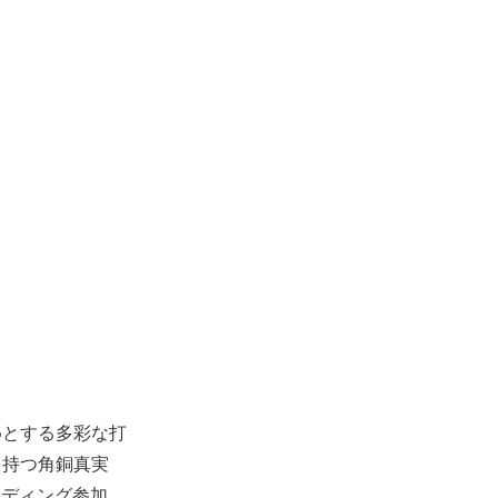
めとする多彩な打
を持つ角銅真実
ーディング参加、