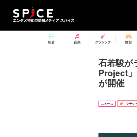
石若駿がラ
Proje
が開催
ニュース
クラシ