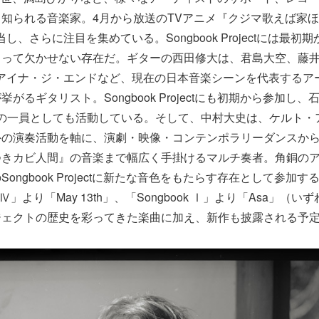
知られる音楽家。4月から放送のTVアニメ『クジマ歌えば家
し、さらに注目を集めている。Songbook Projectには最初
とって欠かせない存在だ。ギターの西田修大は、君島大空、藤
INO、アイナ・ジ・エンドなど、現在の日本音楽シーンを代表する
がるギタリスト。Songbook Projectにも初期から参加し
 Trioの一員としても活動している。そして、中村大史は、ケルト
外の演奏活動を軸に、演劇・映像・コンテンポラリーダンスか
つきカビ人間』の音楽まで幅広く手掛けるマルチ奏者。角銅の
ongbook Projectに新たな音色をもたらす存在として参加す
 Ⅳ」より「May 13th」、「Songbook Ⅰ」より「Asa」（いずれ
ジェクトの歴史を彩ってきた楽曲に加え、新作も披露される予