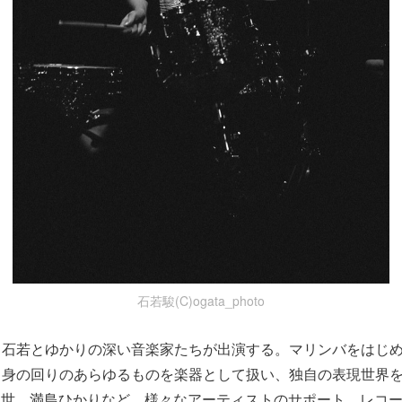
石若駿(C)ogata_photo
、石若とゆかりの深い音楽家たちが出演する。マリンバをはじ
、身の回りのあらゆるものを楽器として扱い、独自の表現世界
田知世、満島ひかりなど、様々なアーティストのサポート、レコ