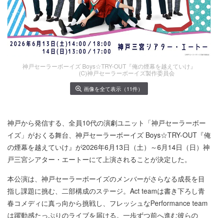
神戸セーラーボーイズ Boys☆TRY-OUT『俺の煙幕を越えていけ』
(C)神戸セーラーボーイズ製作委員会
画像を全て表示（11件）
神戸から発信する、全員10代の演劇ユニット「神戸セーラーボー
イズ」がおくる舞台、神戸セーラーボーイズ Boys☆TRY-OUT『俺
の煙幕を越えていけ』が2026年6月13日（土）～6月14日（日）神
戸三宮シアター・エートーにて上演されることが決定した。
本公演は、神戸セーラーボーイズのメンバーがさらなる成長を目
指し課題に挑む、二部構成のステージ。Act teamは書き下ろし青
春コメディに真っ向から挑戦し、フレッシュなPerformance team
は躍動感たっぷりのライブを届ける。一歩ずつ前へ進む彼らの