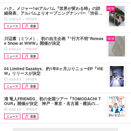
ハク。メジャー1stアルバム『世界が変わる時』の詳
NEW
細発表、アルバムよりオープニングナンバー「渋谷…
2026.8.9 ｜ SPICER
ニュース
音楽
川辺素（ミツメ）、初の自主企画『“行方不明”Releas
NEW
e Show at WWW』開催が決定
2026.8.9 ｜ SPICER
ニュース
音楽
04 Limited Sazabys、約1年8ヶ月ぶりニューEP『VIE
W』リリースが決定
2026.8.9 ｜ SPICER
ニュース
音楽
清 竜人FRIENDS、初の全国ツアー『TOMODACHI T
OUR』開催が決定 神戸・東京・名古屋・横浜の…
2026.8.9 ｜ SPICER
ニュース
音楽