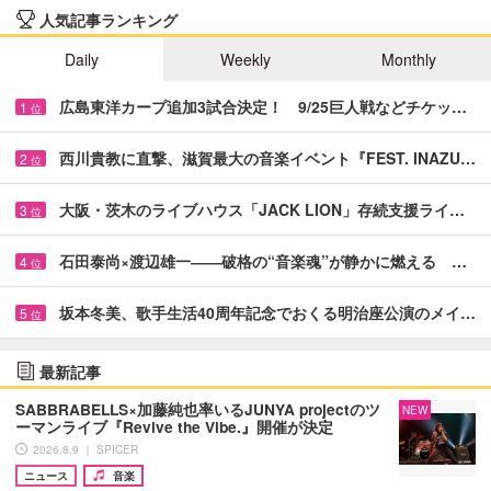
人気記事ランキング
Daily
Weekly
Monthly
広島東洋カープ追加3試合決定！ 9/25巨人戦などチケッ…
1
位
西川貴教に直撃、滋賀最大の音楽イベント『FEST. INAZU…
2
位
大阪・茨木のライブハウス「JACK LION」存続支援ライ…
3
位
石田泰尚×渡辺雄一――破格の“音楽魂”が静かに燃える …
4
位
坂本冬美、歌手生活40周年記念でおくる明治座公演のメイ…
5
位
最新記事
SABBRABELLS×加藤純也率いるJUNYA projectのツ
NEW
ーマンライブ『Revive the Vibe.』開催が決定
2026.8.9 ｜ SPICER
ニュース
音楽