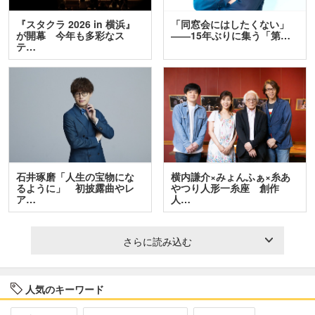
『スタクラ 2026 in 横浜』
「同窓会にはしたくない」
が開幕 今年も多彩なス
――15年ぶりに集う「第…
テ…
石井琢磨「人生の宝物にな
横内謙介×みょんふぁ×糸あ
るように」 初披露曲やレ
やつり人形一糸座 創作
ア…
人…
さらに読み込む
人気のキーワード