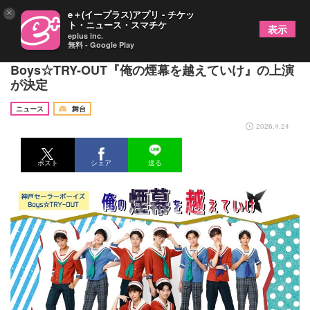
×
e＋(イープラス)アプリ - チケッ
ト・ニュース・スマチケ
表示
eplus inc.
無料 - Google Play
神戸セーラーボーイズ、上田一軒演出で
Boys☆TRY-OUT『俺の煙幕を越えていけ』の上演
が決定
ニュース
舞台
2026.4.24
ポスト
シェア
送る