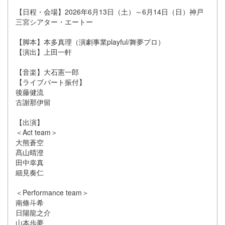
【日程・会場】2026年6月13日（土）～6月14日（日）神戸
三宮シアター・エートー
【脚本】本多真理（演劇事業playful/舞夢プロ）
【演出】上田一軒
【音楽】大石憲一郎
【ライブパート振付】
後藤健流
古謝那伊留
【出演】
＜Act team＞
大熊蒼空
髙山晴澄
田中幸真
細見奏仁
＜Performance team＞
南條斗希
日陽龍之介
山本歩夢