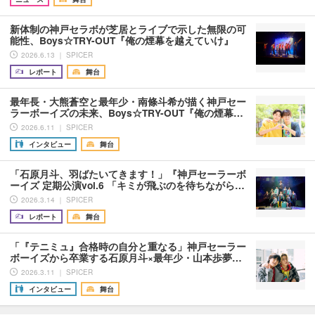
新体制の神戸セラボが芝居とライブで示した無限の可
能性、Boys☆TRY-OUT『俺の煙幕を越えていけ』
2026.6.13 ｜ SPICER
レポート
舞台
最年長・大熊蒼空と最年少・南條斗希が描く神戸セー
ラーボーイズの未来、Boys☆TRY-OUT『俺の煙幕…
2026.6.11 ｜ SPICER
インタビュー
舞台
「石原月斗、羽ばたいてきます！」『神戸セーラーボ
ーイズ 定期公演vol.6 「キミが飛ぶのを待ちながら…
2026.3.14 ｜ SPICER
レポート
舞台
「『テニミュ』合格時の自分と重なる」神戸セーラー
ボーイズから卒業する石原月斗×最年少・山本歩夢…
2026.3.11 ｜ SPICER
インタビュー
舞台