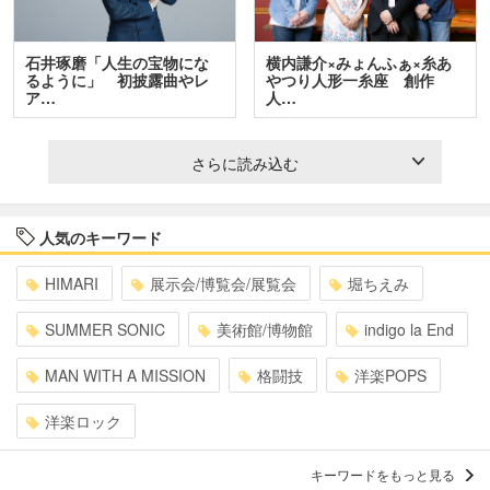
石井琢磨「人生の宝物にな
横内謙介×みょんふぁ×糸あ
るように」 初披露曲やレ
やつり人形一糸座 創作
ア…
人…
さらに読み込む
人気のキーワード
HIMARI
展示会/博覧会/展覧会
堀ちえみ
SUMMER SONIC
美術館/博物館
indigo la End
MAN WITH A MISSION
格闘技
洋楽POPS
洋楽ロック
キーワードをもっと見る