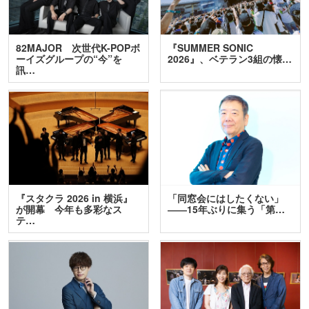
82MAJOR 次世代K-POPボ
『SUMMER SONIC
ーイズグループの“今”を
2026』、ベテラン3組の懐…
訊…
『スタクラ 2026 in 横浜』
「同窓会にはしたくない」
が開幕 今年も多彩なス
――15年ぶりに集う「第…
テ…