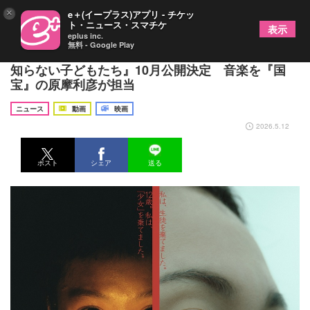
×
e＋(イープラス)アプリ - チケッ
ト・ニュース・スマチケ
表示
eplus inc.
無料 - Google Play
⻄川美和監督のオリジナル最新作 映画『わたしの
知らない⼦どもたち』10月公開決定 音楽を『国
宝』の原摩利彦が担当
ニュース
動画
映画
2026.5.12
ポスト
シェア
送る