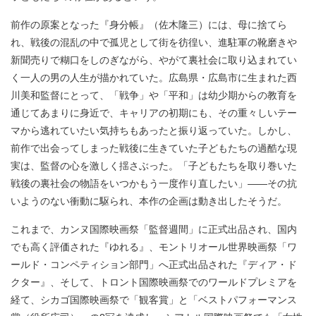
前作の原案となった『⾝分帳』（佐⽊隆三）には、⺟に捨てら
れ、戦後の混乱の中で孤児として街を彷徨い、進駐軍の靴磨きや
新聞売りで糊⼝をしのぎながら、やがて裏社会に取り込まれてい
く⼀⼈の男の⼈⽣が描かれていた。広島県・広島市に⽣まれた⻄
川美和監督にとって、「戦争」や「平和」は幼少期からの教育を
通じてあまりに⾝近で、キャリアの初期にも、その重々しいテー
マから逃れていたい気持ちもあったと振り返っていた。しかし、
前作で出会ってしまった戦後に⽣きていた⼦どもたちの過酷な現
実は、監督の⼼を激しく揺さぶった。「⼦どもたちを取り巻いた
戦後の裏社会の物語をいつかもう⼀度作り直したい」――その抗
いようのない衝動に駆られ、本作の企画は動き出したそうだ。
これまで、カンヌ国際映画祭「監督週間」に正式出品され、国内
でも⾼く評価された『ゆれる』、モントリオール世界映画祭「ワ
ールド・コンペティション部⾨」へ正式出品された『ディア・ド
クター』、そして、トロント国際映画祭でのワールドプレミアを
経て、シカゴ国際映画祭で「観客賞」と「ベストパフォーマンス