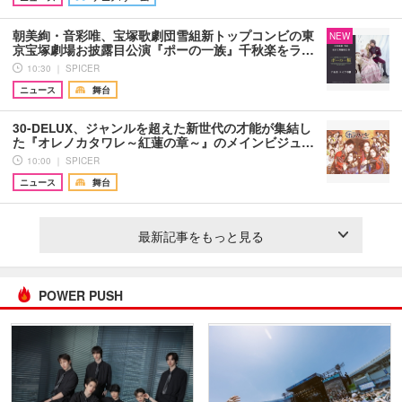
朝美絢・音彩唯、宝塚歌劇団雪組新トップコンビの東
NEW
京宝塚劇場お披露目公演『ポーの一族』千秋楽をラ…
10:30 ｜ SPICER
ニュース
舞台
30-DELUX、ジャンルを超えた新世代の才能が集結し
た『オレノカタワレ～紅蓮の章～』のメインビジュ…
10:00 ｜ SPICER
ニュース
舞台
最新記事をもっと見る
POWER PUSH