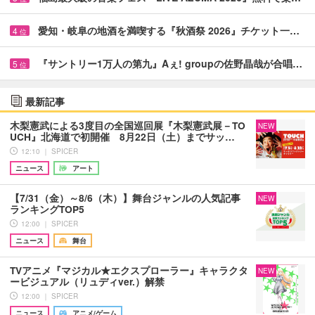
愛知・岐阜の地酒を満喫する『秋酒祭 2026』チケット一…
4
位
『サントリー1万人の第九』Aぇ! groupの佐野晶哉が合唱…
5
位
最新記事
木梨憲武による3度目の全国巡回展『木梨憲武展－TO
NEW
UCH』北海道で初開催 8月22日（土）までサッ…
12:10 ｜ SPICER
ニュース
アート
【7/31（金）～8/6（木）】舞台ジャンルの人気記事
NEW
ランキングTOP5
12:00 ｜ SPICER
ニュース
舞台
TVアニメ『マジカル★エクスプローラー』キャラクタ
NEW
ービジュアル（リュディver.）解禁
12:00 ｜ SPICER
ニュース
アニメ/ゲーム