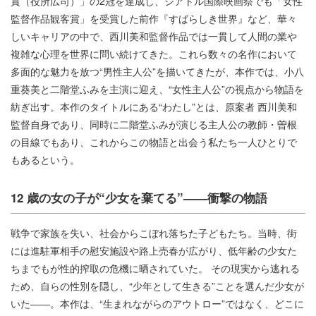
賞（役所広司）」の2冠を達成し、シアトル国際映画祭でも「⼥性
監督作品観客賞」を受賞した前作『すばらしき世界』など、華々
しいキャリアの中で、⻄川美和監督作品では⼀貫して⼈間の業や
複雑な⼼理を世界に問い続けてきた。これら数々の名作において
多⾯的な魅⼒を放つ“男性主⼈公”を描いてきたが、本作では、⼩⼋
重葵美と⼆階堂ふみを主演に迎え、“⼥性主⼈公”の視点から物語を
紡ぎ出す。本作のタイトルにある“わたし”とは、原案者 ⻄川美和
監督⾃⾝であり、同時に⼆階堂ふみが演じる主⼈公の教師・曽根
の⽬線でもあり、これからこの物語と出会う私たち⼀⼈ひとりで
もあるという。
12 歳の女の子が“少女を棄てる”——衝撃の物語
戦争で家族を失い、社会からこぼれ落ちた⼦どもたち。当時、街
には進駐軍相⼿の慰安施設や路上売春が広がり、低年齢の少⼥た
ちまでもが性的搾取の危機に晒されていた。 その現実から逃れる
ため、⾃らの性別を隠し、“少年として⽣きる”ことを選んだ少⼥が
いた――。本作は、“⽣まれながらのアウトロー”ではなく、どこに