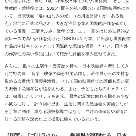
から選ばれた、当時11歳・⼩学校５年⽣の⼩⼋重葵美。 そして⼥
性教師・曽根役には、2025年開催の第78回カンヌ国際映画祭にお
いて、出演映画『遠い⼭なみの光』（⽯川慶監督）が「ある視
点」部⾨に正式出品され、⼤きな注⽬を集め国際的評価を確⽴し
ている俳優・ ⼆階堂ふみ。近年では、エミー賞をはじめ世界的な
賞レースで⾼い評価を受けた「SHOGUN 将軍」に出演し世界配信
作品の中核キャストとして国際的な認知を獲得したりと、国内外
の作家性の⾼い作品において確かな評価を積み重ねてきた。
さらに、 数々の主演作・受賞歴を持ち、⽇本映画界を牽引してき
た⽵野内豊、 ⾳楽・映像の両分野で活躍し、若年層からの⽀持を
集める次世代俳優櫻井海⾳、 そして国内映画祭での評価も⾼い実
⼒派若⼿花瀬琴⾳が脇を固める。また、⼦どもたちのキャストに
は、徹底したリアリティを追求。 戦争の記憶に触れる機会も少な
い彼らに対し、計３回の歴史・⽣活に関する勉強会を実施しなが
ら丁寧に制作。単なる演技指導ではなく、当時の価値観や感情に
対する理解を深めた上で撮影に臨んでいるという。
『国宝』『ゴジラ-1.0』——受賞歴が証明する、日本