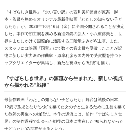
『すばらしき世界』『永い⾔い訳』の⻄川美和監督が原案・脚
本・監督を務めるオリジナル最新作映画『わたしの知らない⼦ど
もたち』が、2026年10⽉16⽇（⾦）に全国公開されることが決定
した。本作で初主演を務める新進気鋭の新⼈・⼩⼋重葵美と、世
界をまたにかけて国際的に活躍する⼆階堂ふみがW主演、また、
スタッフには映画『国宝』にて数々の音楽賞を受賞したことが記
憶に新しい実⼒派の作曲家・原摩利彦ら国内外で受賞歴を持つト
ップクリエイターが集結し、新たな視点から“戦後”を描く。
『すばらしき世界』の源流から生まれた、新しい視点
から描かれる“戦後”
最新作映画『わたしの知らない⼦どもたち』舞台は戦後の日本。
12歳で孤児となり“少⼥”を棄てた⼥の⼦と⽣きるために⽣徒を棄て
た教師の再⽣への物語だ。本作の源流には、前作『すばらしき世
界』の制作過程で出会った戦後の⽇本に実在した“知られなかった
⼦どもたち”の存在があるという。