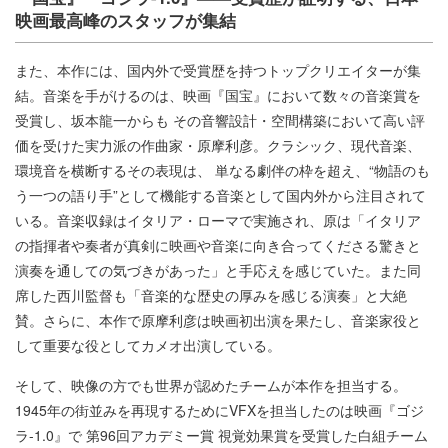
映画最高峰のスタッフが集結
また、本作には、国内外で受賞歴を持つトップクリエイターが集
結。⾳楽を⼿がけるのは、映画『国宝』において数々の⾳楽賞を
受賞し、坂本⿓⼀からも その⾳響設計・空間構築において⾼い評
価を受けた実⼒派の作曲家・原摩利彦。クラシック、現代⾳楽、
環境⾳を横断するその表現は、 単なる劇伴の枠を超え、“物語のも
う⼀つの語り⼿”として機能する⾳楽として国内外から注⽬されて
いる。⾳楽収録はイタリア・ローマで実施され、原は「イタリア
の指揮者や奏者が真剣に映画や⾳楽に向き合ってくださる驚きと
演奏を通しての気づきがあった」と⼿応えを感じていた。また同
席した⻄川監督も「⾳楽的な歴史の厚みを感じる演奏」と⼤絶
賛。さらに、本作で原摩利彦は映画初出演を果たし、⾳楽家役と
して重要な役としてカメオ出演している。
そして、映像の⽅でも世界が認めたチームが本作を担当する。
1945年の街並みを再現するためにVFXを担当したのは映画『ゴジ
ラ-1.0』で 第96回アカデミー賞 視覚効果賞を受賞した⽩組チーム