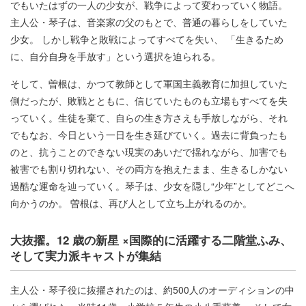
でもいたはずの⼀⼈の少⼥が、戦争によって変わっていく物語。
主⼈公・琴⼦は、⾳楽家の⽗のもとで、普通の暮らしをしていた
少⼥。 しかし戦争と敗戦によってすべてを失い、 「⽣きるため
に、⾃分⾃⾝を⼿放す」という選択を迫られる。
そして、曽根は、かつて教師として軍国主義教育に加担していた
側だったが、敗戦とともに、信じていたものも⽴場もすべてを失
っていく。⽣徒を棄て、⾃らの⽣き⽅さえも⼿放しながら、それ
でもなお、今⽇という⼀⽇を⽣き延びていく。過去に背負ったも
のと、抗うことのできない現実のあいだで揺れながら、加害でも
被害でも割り切れない、その両⽅を抱えたまま、⽣きるしかない
過酷な運命を辿っていく。琴⼦は、少⼥を隠し“少年”としてどこへ
向かうのか。 曽根は、再び⼈として⽴ち上がれるのか。
大抜擢。12 歳の新星 ×国際的に活躍する二階堂ふみ、
そして実力派キャストが集結
主⼈公・琴⼦役に抜擢されたのは、約500⼈のオーディションの中