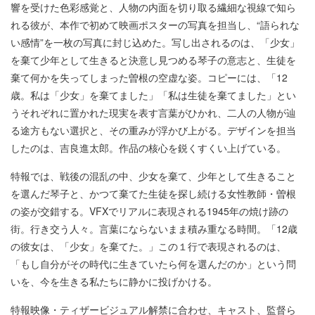
響を受けた⾊彩感覚と、⼈物の内⾯を切り取る繊細な視線で知ら
れる彼が、本作で初めて映画ポスターの写真を担当し、“語られな
い感情”を⼀枚の写真に封じ込めた。写し出されるのは、「少⼥」
を棄て少年として⽣きると決意し⾒つめる琴⼦の意志と、⽣徒を
棄て何かを失ってしまった曽根の空虚な姿。コピーには、「12
歳。私は「少⼥」を棄てました」「私は⽣徒を棄てました」とい
うそれぞれに置かれた現実を表す⾔葉がひかれ、⼆⼈の⼈物が辿
る途⽅もない選択と、その重みが浮かび上がる。デザインを担当
したのは、吉良進太郎。作品の核⼼を鋭くすくい上げている。
特報では、戦後の混乱の中、少⼥を棄て、少年として⽣きること
を選んだ琴⼦と、かつて棄てた⽣徒を探し続ける⼥性教師・曽根
の姿が交錯する。VFXでリアルに表現される1945年の焼け跡の
街。⾏き交う⼈々。⾔葉にならないまま積み重なる時間。「12歳
の彼⼥は、「少⼥」を棄てた。」この１⾏で表現されるのは、
「もし⾃分がその時代に⽣きていたら何を選んだのか」という問
いを、今を⽣きる私たちに静かに投げかける。
特報映像・ティザービジュアル解禁に合わせ、キャスト、監督ら