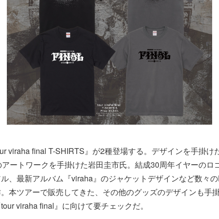
r viraha final T-SHIRTS』が2種登場する。デザインを手
Nのアートワークを手掛けた岩田圭市氏。結成30周年イヤーのロ
ル、最新アルバム『viraha』のジャケットデザインなど数々のB
作。本ツアーで販売してきた、その他のグッズのデザインも手
ur viraha final』に向けて要チェックだ。