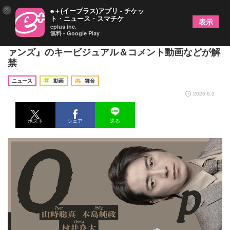
×
e＋(イープラス)アプリ - チケッ
ト・ニュース・スマチケ
表示
eplus inc.
無料 - Google Play
山時聡真・本島純政・村井良大が出演する『オーフ
ァンズ』のキービジュアル＆コメント動画などが解
禁
ニュース
動画
舞台
2026.6.3
ポスト
シェア
送る