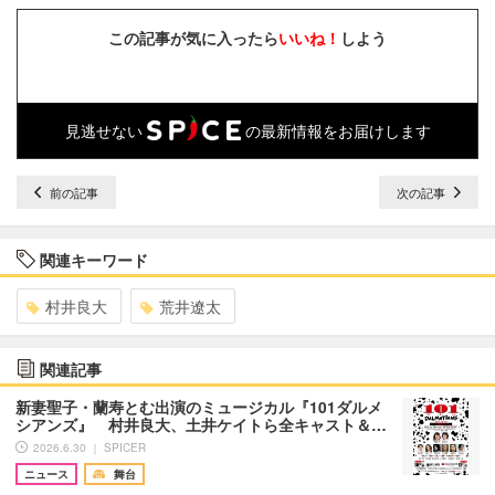
この記事が気に入ったら
いいね！
しよう
見逃せない
の最新情報をお届けします
前の記事
次の記事
関連キーワード
村井良大
荒井遼太
関連記事
新妻聖子・蘭寿とむ出演のミュージカル『101ダルメ
シアンズ』 村井良大、土井ケイトら全キャスト＆…
2026.6.30 ｜ SPICER
ニュース
舞台