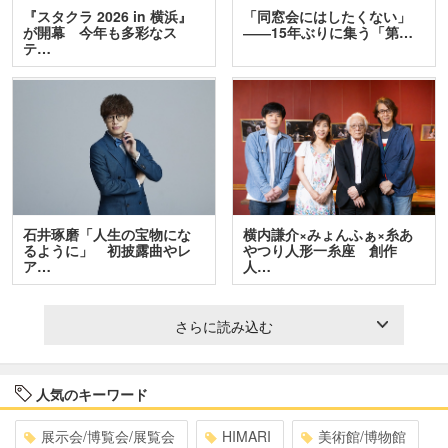
『スタクラ 2026 in 横浜』
「同窓会にはしたくない」
が開幕 今年も多彩なス
――15年ぶりに集う「第…
テ…
石井琢磨「人生の宝物にな
横内謙介×みょんふぁ×糸あ
るように」 初披露曲やレ
やつり人形一糸座 創作
ア…
人…
さらに読み込む
人気のキーワード
展示会/博覧会/展覧会
HIMARI
美術館/博物館