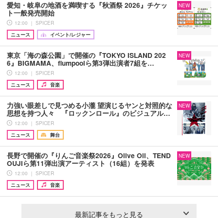
愛知・岐阜の地酒を満喫する『秋酒祭 2026』チケッ
NEW
ト一般発売開始
12:00 ｜ SPICER
ニュース
イベント/レジャー
東京「海の森公園」で開催の『TOKYO ISLAND 202
NEW
6』BIGMAMA、flumpoolら第3弾出演者7組を…
12:00 ｜ SPICER
ニュース
音楽
力強い眼差しで見つめる小瀧 望演じるヤンと対照的な
NEW
思想を持つ人々 『ロックンロール』のビジュアル…
12:00 ｜ SPICER
ニュース
舞台
長野で開催の『りんご音楽祭2026』Olive Oil、TEND
NEW
OUJIら第11弾出演アーティスト（16組）を発表
12:00 ｜ SPICER
ニュース
音楽
最新記事をもっと見る