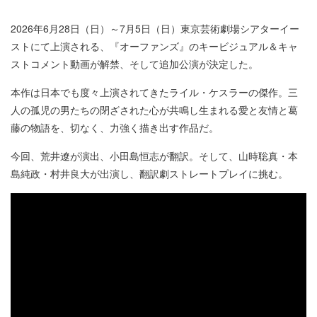
2026年6月28日（日）～7月5日（日）東京芸術劇場シアターイー
ストにて上演される、『オーファンズ』のキービジュアル＆キャ
ストコメント動画が解禁、そして追加公演が決定した。
本作は日本でも度々上演されてきたライル・ケスラーの傑作。三
人の孤児の男たちの閉ざされた心が共鳴し生まれる愛と友情と葛
藤の物語を、切なく、力強く描き出す作品だ。
今回、荒井遼が演出、小田島恒志が翻訳。そして、山時聡真・本
島純政・村井良大が出演し、翻訳劇ストレートプレイに挑む。