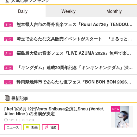
人気記事ランキング
Daily
Weekly
Monthly
熊本県人吉市の野外音楽フェス『Rural Act'26』TENDOU…
1
位
埼玉であらたな文具販売イベントがスタート 『まるっと…
2
位
福島最大級の音楽フェス『LIVE AZUMA 2026』無料で楽…
3
位
『キングダム』連載20周年記念「キンキンキングダム」渋…
4
位
静岡県焼津市であらたな夏フェス『BON BON BON 2026…
5
位
最新記事
[ kei ]の8月12日Veats Shibuya公演にShou (Verde/,
NEW
Alice Nine.) の出演が決定
12:31 ｜ SPICER
ニュース
動画
音楽