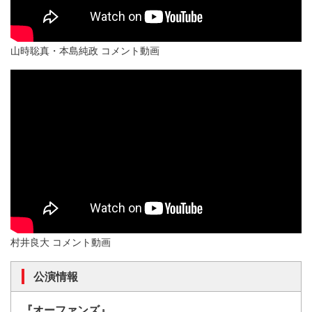
︎山時聡真・本島純政 コメント動画
︎村井良大 コメント動画
公演情報
『オーファンズ』