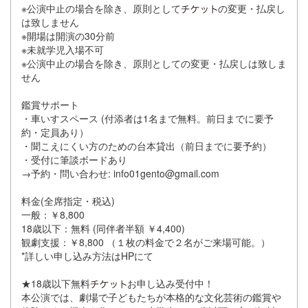
※公演中止の場合を除き、原則として
の変更・払戻し
は致しません
※開場は開演の30分前
※未就学児入場不可
※公演中止の場合を除き、原則としての変更・払戻しは致しま
せん
鑑賞サポート
・車いすスペース (付添者は1名まで無料。前日までに要予
約・定員あり）
・聞こえにくい方のための台本貸出（前日までに要予約）
・受付に筆談ボードあり
→予約・問い合わせ: info01gento@gmail.com
料金(全席指定・税込)
一般：￥8,800
18歳以下：無料 (同伴者半額 ￥4,400)
観劇支援：￥8,800 （１枚の料金で２名がご来場可能。）
*詳しい申し込み方法はHPにて
★18歳以下無料
お申し込み受付中！
本公演では、劇場で子どもたちが本格的な文化芸術の鑑賞や