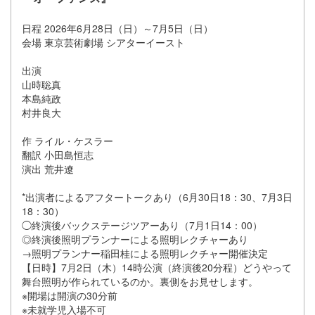
日程 2026年6月28日（日）～7月5日（日）
会場 東京芸術劇場 シアターイースト
出演
山時聡真
本島純政
村井良大
作 ライル・ケスラー
翻訳 小田島恒志
演出 荒井遼
*出演者によるアフタートークあり（6月30日18：30、7月3日
18：30）
◯終演後バックステージツアーあり（7月1日14：00）
◎終演後照明プランナーによる照明レクチャーあり
→照明プランナー稲田桂による照明レクチャー開催決定
【日時】7月2日（木）14時公演（終演後20分程）どうやって
舞台照明が作られているのか。裏側をお見せします。
※開場は開演の30分前
※未就学児入場不可