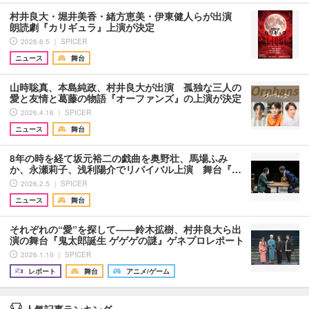
村井良大・堀井美香・緒方恵美・伊東健人らが出演
朗読劇『カリギュラ』上演が決定
2026.6.5 ｜ SPICER
ニュース
舞台
山時聡真、本島純政、村井良大が出演 孤独な三人の
愛と友情と葛藤の物語『オーファンズ』の上演が決定
2026.4.16 ｜ SPICER
ニュース
舞台
8年の時を経て坂元裕二の戯曲を奥野壮、馬場ふみ
か、永瀬莉子、浅利陽介でリバイバル上演 舞台『…
2026.2.5 ｜ SPICER
ニュース
舞台
それぞれの“愛”を探して——鈴木拡樹、村井良大ら出
演の舞台『鬼太郎誕生 ゲゲゲの謎』ゲネプロレポート
2026.1.10 ｜ SPICER
レポート
舞台
アニメ/ゲーム