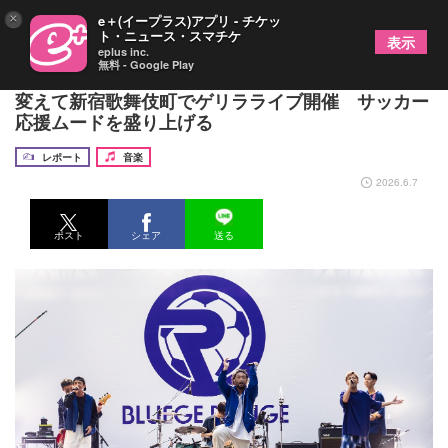
×
e＋(イープラス)アプリ - チケッ
ト・ニュース・スマチケ
表示
eplus inc.
無料 - Google Play
ORANGE RANGE、“BLUEGE RANGE”と名前を
変えて新宿歌舞伎町でゲリラライブ開催 サッカー
応援ムードを盛り上げる
レポート
音楽
2026.6.7
ポスト
シェア
送る