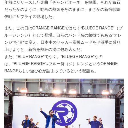
年前にリリースした楽曲「チャンピオーネ」を披露。それが布石
だったかのように、動画の熱気をそのままに、まさかの新宿歌舞
伎町にサプライズ登場した。
また、この日はORANGE RANGEではなく“BLUEGE RANGE”（ブ
ルージレンジ）として登場。自らのバンド名の象徴でもある”オレ
ンジ”を”青“に変え、日本中のサッカー応援ムードをド派手に盛り
上げようと、新宿を熱狂の渦に包み込んだ。
また、“BLUE RANGE”でなく、“BLUEGE RANGE”なの
は、“BLUEGE RANGE”=ブルー侍（ジ）レンジというORANGE
RANGEらしい遊び心が詰まっているという秘話も。