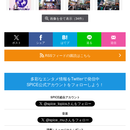
画像を全て表示（34件）
ポスト
シェア
はてブ
送る
送信
RSSフィードの購読はこちら
多彩なエンタメ情報をTwitterで発信中
SPICE公式アカウントをフォローしよう！
SPICE総合アカウント
音楽
演劇 / ミュージカル / ダンス