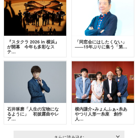
『スタクラ 2026 in 横浜』
「同窓会にはしたくない」
が開幕 今年も多彩なス
――15年ぶりに集う「第…
テ…
石井琢磨「人生の宝物にな
横内謙介×みょんふぁ×糸あ
るように」 初披露曲やレ
やつり人形一糸座 創作
ア…
人…
さらに読み込む