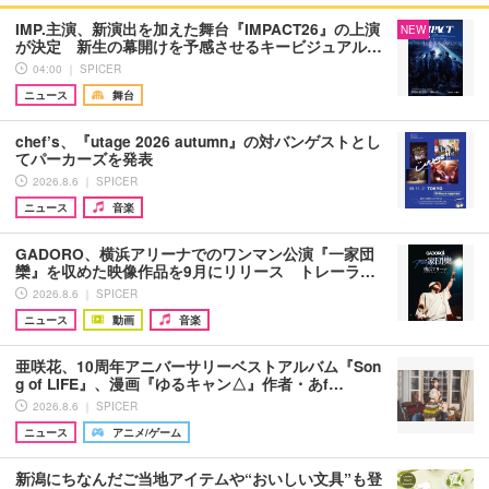
IMP.主演、新演出を加えた舞台『IMPACT26』の上演
NEW
が決定 新生の幕開けを予感させるキービジュアル…
04:00 ｜ SPICER
ニュース
舞台
chef’s、『utage 2026 autumn』の対バンゲストとし
てパーカーズを発表
2026.8.6 ｜ SPICER
ニュース
音楽
GADORO、横浜アリーナでのワンマン公演『一家団
欒』を収めた映像作品を9月にリリース トレーラ…
2026.8.6 ｜ SPICER
ニュース
動画
音楽
亜咲花、10周年アニバーサリーベストアルバム『Son
g of LIFE』、漫画『ゆるキャン△』作者・あf…
2026.8.6 ｜ SPICER
ニュース
アニメ/ゲーム
新潟にちなんだご当地アイテムや“おいしい文具”も登