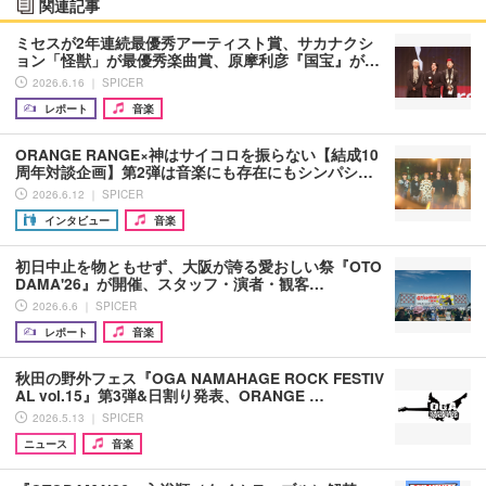
関連記事
ミセスが2年連続最優秀アーティスト賞、サカナクシ
ョン「怪獣」が最優秀楽曲賞、原摩利彦『国宝』が…
2026.6.16 ｜ SPICER
レポート
音楽
ORANGE RANGE×神はサイコロを振らない【結成10
周年対談企画】第2弾は音楽にも存在にもシンパシ…
2026.6.12 ｜ SPICER
インタビュー
音楽
初日中止を物ともせず、大阪が誇る愛おしい祭『OTO
DAMA'26』が開催、スタッフ・演者・観客…
2026.6.6 ｜ SPICER
レポート
音楽
秋田の野外フェス『OGA NAMAHAGE ROCK FESTIV
AL vol.15』第3弾&日割り発表、ORANGE …
2026.5.13 ｜ SPICER
ニュース
音楽