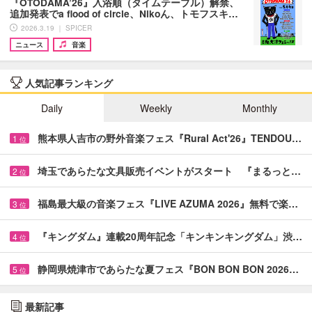
『OTODAMA’26』入浴順（タイムテーブル）解禁、
追加発表でa flood of circle、Nikoん、トモフスキ…
2026.3.19 ｜ SPICER
ニュース
音楽
人気記事ランキング
Daily
Weekly
Monthly
熊本県人吉市の野外音楽フェス『Rural Act'26』TENDOU…
1
位
埼玉であらたな文具販売イベントがスタート 『まるっと…
2
位
福島最大級の音楽フェス『LIVE AZUMA 2026』無料で楽…
3
位
『キングダム』連載20周年記念「キンキンキングダム」渋…
4
位
静岡県焼津市であらたな夏フェス『BON BON BON 2026…
5
位
最新記事