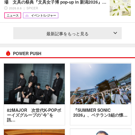
場 文具の祭典『文具女子博 pop-up in 新潟2026』…
2026.8.6 ｜ SPICER
ニュース
イベント/レジャー
最新記事をもっと見る
POWER PUSH
82MAJOR 次世代K-POPボ
『SUMMER SONIC
ーイズグループの“今”を
2026』、ベテラン3組の懐…
訊…