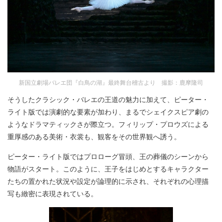
新国立劇場バレエ団『白鳥の湖』最終舞台稽古より 撮影：鹿摩隆司
そうしたクラシック・バレエの王道の魅力に加えて、ピーター・
ライト版では演劇的な要素が加わり、まるでシェイクスピア劇の
ようなドラマティックさが際立つ。フィリップ・プロウズによる
重厚感のある美術・衣裳も、観客をその世界観へ誘う。
ピーター・ライト版ではプロローグ冒頭、王の葬儀のシーンから
物語がスタート。このように、王子をはじめとするキャラクター
たちの置かれた状況や設定が論理的に示され、それぞれの心理描
写も緻密に表現されている。