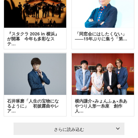
『スタクラ 2026 in 横浜』
「同窓会にはしたくない」
が開幕 今年も多彩なス
――15年ぶりに集う「第…
テ…
石井琢磨「人生の宝物にな
横内謙介×みょんふぁ×糸あ
るように」 初披露曲やレ
やつり人形一糸座 創作
ア…
人…
さらに読み込む