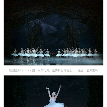
新国立劇場バレエ団『白鳥の湖』最終舞台稽古より 撮影：鹿摩隆司