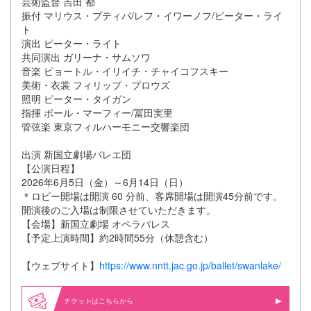
芸術監督 吉田 都
振付 マリウス・プティパ/レフ・イワーノフ/ピーター・ライ
ト
演出 ピーター・ライト
共同演出 ガリーナ・サムソワ
音楽 ピョートル・イリイチ・チャイコフスキー
美術・衣裳 フィリップ・プロウズ
照明 ピーター・タイガン
指揮 ポール・マーフィー/冨田実里
管弦楽 東京フィルハーモニー交響楽団
出演 新国立劇場バレエ団
【公演日程】
2026年6月5日（金）～6月14日（日）
＊ロビー開場は開演 60 分前、客席開場は開演45分前です。
開演後のご入場は制限させていただきます。
【会場】新国立劇場 オペラパレス
【予定上演時間】約2時間55分（休憩含む）
【ウェブサイト】
https://www.nntt.jac.go.jp/ballet/swanlake/
はこちらから