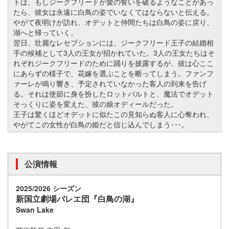
トは、もしジークフリードが愛の誓いを破るようなことがあっ
たら、彼女は永遠に白鳥の姿でいなくてはならないと伝える。
やがて夜明けが訪れ、オデットと仲間たちは白鳥の姿に戻り、
湖へと帰っていく。
翌日、壮麗なレセプションには、ジークフリード王子の結婚相
手の候補として3人の王女が招かれていた。3人の王女たちはそ
れぞれジークフリードのために踊りを披露するが、彼は心ここ
にあらずの様子で、花嫁を選ぶことを断ってしまう。ファンフ
ァーレが鳴り響き、予定されていなかった客人の到来を告げ
る。それは使節に身を扮したロットバルトと、魔法でオデット
そっくりに姿を変えた、彼の娘オディールだった。
王子は驚くほどオデットに似たこの見知らぬ客人に心奪われ、
やがてこの女性が白鳥の姫だと信じ込んでしまう･･･。
公演情報
2025/2026 シーズン
新国立劇場バレエ団『白鳥の湖』
Swan Lake