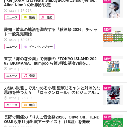
[ kei ]の8月12日Veats Shibuya公演にShou (Verde/,
NEW
Alice Nine.) の出演が決定
12:31 ｜ SPICER
ニュース
動画
音楽
愛知・岐阜の地酒を満喫する『秋酒祭 2026』チケッ
NEW
ト一般発売開始
12:00 ｜ SPICER
ニュース
イベント/レジャー
東京「海の森公園」で開催の『TOKYO ISLAND 202
NEW
6』BIGMAMA、flumpoolら第3弾出演者7組を…
12:00 ｜ SPICER
ニュース
音楽
力強い眼差しで見つめる小瀧 望演じるヤンと対照的な
NEW
思想を持つ人々 『ロックンロール』のビジュアル…
12:00 ｜ SPICER
ニュース
舞台
長野で開催の『りんご音楽祭2026』Olive Oil、TEND
NEW
OUJIら第11弾出演アーティスト（16組）を発表