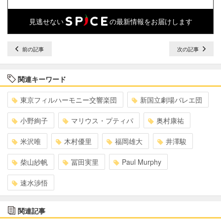
見逃せない
の最新情報をお届けします
前の記事
次の記事
関連キーワード
東京フィルハーモニー交響楽団
新国立劇場バレエ団
小野絢子
マリウス・プティパ
奥村康祐
米沢唯
木村優里
福岡雄大
井澤駿
柴山紗帆
冨田実里
Paul Murphy
速水渉悟
関連記事