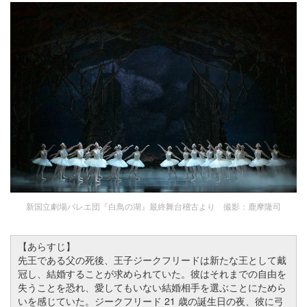
新国立劇場バレエ団『白鳥の湖』最終舞台稽古より 撮影：鹿摩隆司
【あらすじ】
先王である父の死後、王子ジークフリードは新たな王として戴
冠し、結婚することが求められていた。彼はそれまでの自由を
失うことを恐れ、愛してもいない結婚相手を選ぶことにためら
いを感じていた。ジークフリード 21 歳の誕生日の夜、彼に弓