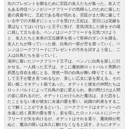
矢のプレゼントを贈るために宮廷の友人たちが集った。友人で
もある侍従ベンノがジークフリードの気晴らしのために催した
宴の真最中に、王妃である母が現れる。宮廷がまだ喪に服して
いる中での大騒ぎにショックを受けた王妃は、翌日には花嫁を
選ばなくてはいけないと王子に告げ、意気消沈した彼をその場
に残して立ち去る。ベンノはジークフリードを元気づけよう
と、友人たちと未来の王位継承を祝って乾杯のダンスを踊る。
友人たちが帰っていった後、白鳥の一群が空を渡っていく。ベ
ンノはジークフリードにプレゼントの弓矢を試すよう促し、二
人は白鳥たちを追っていく。
湖岸に着いたジークフリード王子は、ベンノに白鳥を探しに行
かせる。一人残った王子は、そこに魔術師ロットバルト男爵の
邪悪な存在を感じとる。突然一羽の白鳥が舞い降りてくる。そ
して王子が驚き見つめるなか、美しい乙女に姿を変える。その
若い娘こそオデット姫であった。オデットと彼女の仲間たちは
ロットバルトによって白鳥の姿に変えられ、夜の間だけは人間
の姿に戻れるのだ。オデットにかけられた魔法は、まだ恋をし
たことをない者が彼女に永遠の愛を誓い、結婚の約束をするこ
とで解くことができるという。ジークフリードはオデットへの
永遠に続く真実の愛を誓う。姿を現したロットバルトにジーク
フリードが矢を向けるが、オデットはそれを遮り、魔術師が死
ぬと、魔法の呪いは永久に解けなくなると話す。さらにオデッ