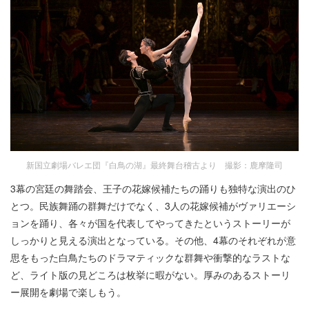
新国立劇場バレエ団『白鳥の湖』最終舞台稽古より 撮影：鹿摩隆司
3幕の宮廷の舞踏会、王子の花嫁候補たちの踊りも独特な演出のひ
とつ。民族舞踊の群舞だけでなく、3人の花嫁候補がヴァリエーシ
ョンを踊り、各々が国を代表してやってきたというストーリーが
しっかりと見える演出となっている。その他、4幕のそれぞれが意
思をもった白鳥たちのドラマティックな群舞や衝撃的なラストな
ど、ライト版の見どころは枚挙に暇がない。厚みのあるストーリ
ー展開を劇場で楽しもう。