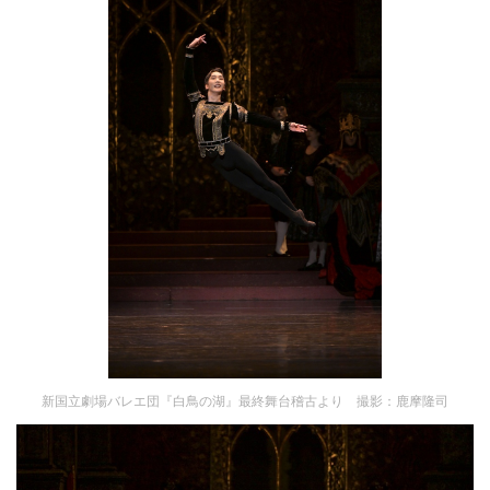
新国立劇場バレエ団『白鳥の湖』最終舞台稽古より 撮影：鹿摩隆司