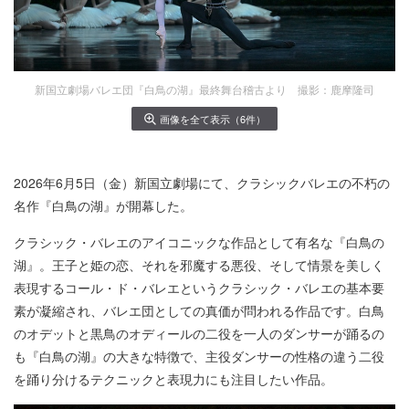
新国立劇場バレエ団『白鳥の湖』最終舞台稽古より 撮影：鹿摩隆司
画像を全て表示（6件）
2026年6月5日（金）新国立劇場にて、クラシックバレエの不朽の
名作『白鳥の湖』が開幕した。
クラシック・バレエのアイコニックな作品として有名な『白鳥の
湖』。王子と姫の恋、それを邪魔する悪役、そして情景を美しく
表現するコール・ド・バレエというクラシック・バレエの基本要
素が凝縮され、バレエ団としての真価が問われる作品です。白鳥
のオデットと黒鳥のオディールの二役を一人のダンサーが踊るの
も『白鳥の湖』の大きな特徴で、主役ダンサーの性格の違う二役
を踊り分けるテクニックと表現力にも注目したい作品。