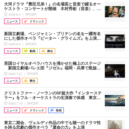
大河ドラマ『豊臣兄弟！』の名場面と音楽で綴るオー
ケストラ・コンサートが開催 木村秀彬（音楽）、…
2026.8.4 ｜ SPICER
ニュース
クラシック
新国立劇場、ベンジャミン・ブリテンの名を一躍有名
にした傑作オペラ『ピーター・グライムズ』を上演…
2026.8.3 ｜ SPICER
ニュース
動画
舞台
英国ロイヤルオペラハウスを沸かせた極上のステージ
新国立劇場バレエ団『ジゼル』福岡・兵庫で凱旋…
2026.7.21 ｜ SPICER
ニュース
舞台
クリストファー・ノーランのSF超大作『インターステ
ラー』をフル・オーケストラの生演奏で体感 東京…
2026.7.10 ｜ SPICER
ニュース
クラシック
映画
東京二期会、ヴェルディ作品の中でも随一のドラマ性
を誇る悲劇の傑作オペラ『運命の力』を上演