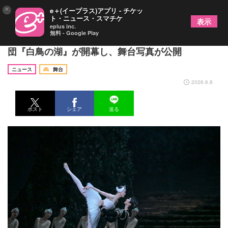
×
e＋(イープラス)アプリ - チケッ
ト・ニュース・スマチケ
表示
eplus inc.
無料 - Google Play
クラシック・バレエ永遠の傑作 新国立劇場バレエ
団『白鳥の湖』が開幕し、舞台写真が公開
ニュース
舞台
2026.6.8
ポスト
シェア
送る