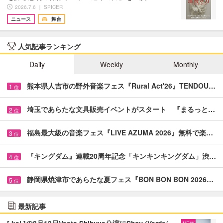
2026.7.6 ｜ SPICER
ニュース
舞台
人気記事ランキング
Daily
Weekly
Monthly
熊本県人吉市の野外音楽フェス『Rural Act'26』TENDOU…
1
位
埼玉であらたな文具販売イベントがスタート 『まるっと…
2
位
福島最大級の音楽フェス『LIVE AZUMA 2026』無料で楽…
3
位
『キングダム』連載20周年記念「キンキンキングダム」渋…
4
位
静岡県焼津市であらたな夏フェス『BON BON BON 2026…
5
位
最新記事