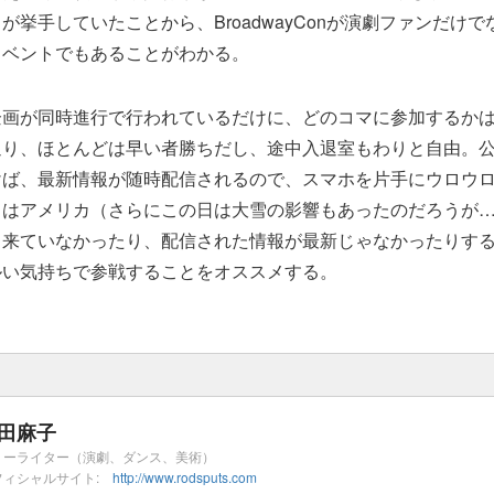
が挙手していたことから、BroadwayConが演劇ファンだけ
イベントでもあることがわかる。
企画が同時進行で行われているだけに、どのコマに参加するか
通り、ほとんどは早い者勝ちだし、途中入退室もわりと自由。
けば、最新情報が随時配信されるので、スマホを片手にウロウ
こはアメリカ（さらにこの日は大雪の影響もあったのだろうが
と来ていなかったり、配信された情報が最新じゃなかったりす
ルい気持ちで参戦することをオススメする。
田麻子
リーライター（演劇、ダンス、美術）
フィシャルサイト:
http://www.rodsputs.com