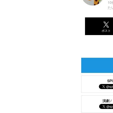
1
た
ポスト
S
演劇 /