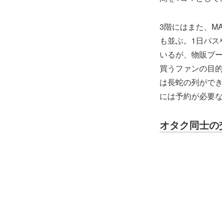
3階にはまた、M
も並ぶ。1日パス
いるが、物販ブー
買うファンの目
は長蛇の列がで
には予約が必要
オタク同士の