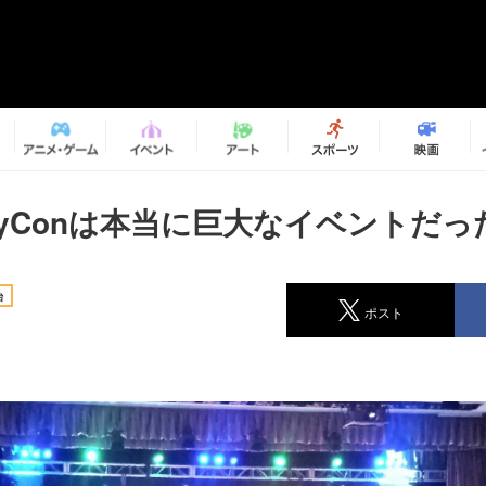
wayConは本当に巨大なイベントだっ
台
ポスト