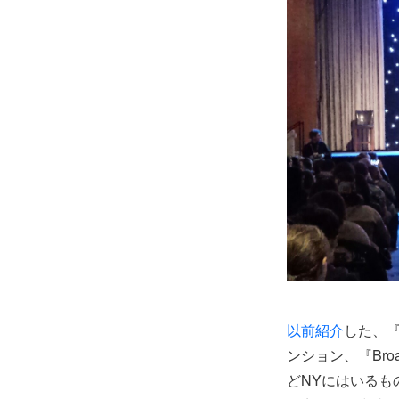
以前紹介
した、
ンション、『Bro
どNYにはいる