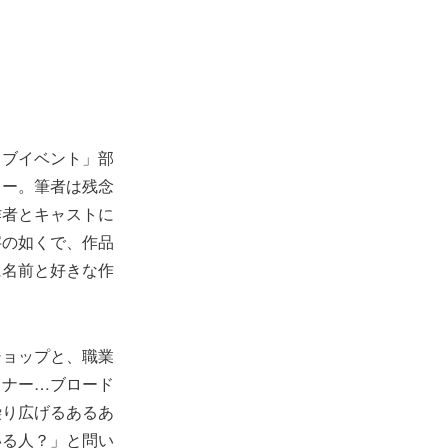
ラブイベント」部
ョー。筆者は残念
作者とキャストに
字の如くで、作品
に名前と好きな作
ショップと、職業
イナー…ブロード
繰り広げるあるあ
いる人？」と問い