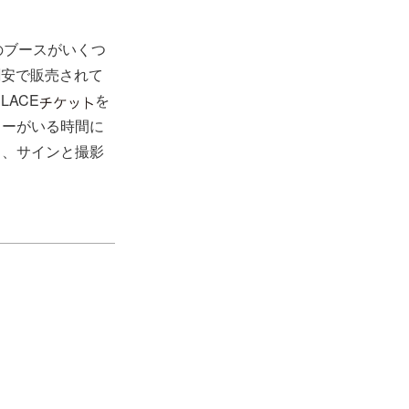
のブースがいくつ
割安で販売されて
ACE
を
ターがいる時間に
し、サインと撮影