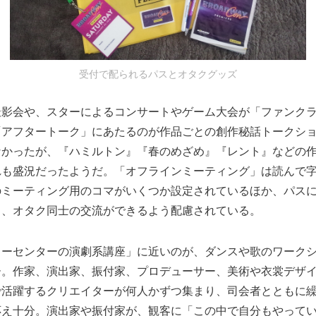
受付で配られるパスとオタクグッズ
撮影会や、スターによるコンサートやゲーム大会が「ファンク
「アフタートーク」にあたるのが作品ごとの創作秘話トークシ
なかったが、『ハミルトン』『春のめざめ』『レント』などの
れも盛況だったようだ。「オフラインミーティング」は読んで
のミーティング用のコマがいくつか設定されているほか、パス
り、オタク同士の交流ができるよう配慮されている。
ャーセンターの演劇系講座」に近いのが、ダンスや歌のワーク
ー。作家、演出家、振付家、プロデューサー、美術や衣裳デザ
で活躍するクリエイターが何人かずつ集まり、司会者とともに
応え十分。演出家や振付家が、観客に「この中で自分もやって