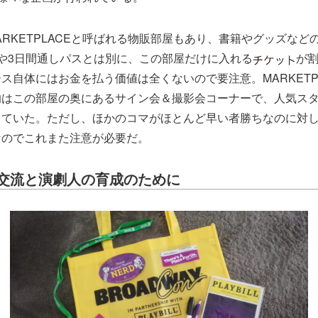
ARKETPLACEと呼ばれる物販部屋もあり、書籍やグッズなど
や3日間通しパスとは別に、この部屋だけに入れる
が
ス自体にはお金を払う価値は全くないので要注意。MARKETPL
的はこの部屋の奥にあるサイン会＆撮影会コーナーで、人気ス
きていた。ただし、ほかのコマがほとんど早い者勝ちなのに対
なのでこれまた注意が必要だ。
交流と演劇人の育成のために