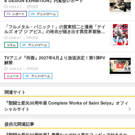
& DESIGN EXHIBITION』内覧会レポート
2026.8.7 ｜ SPICER
レポート
アニメ/ゲーム
「フルメタル・パニック！」の賀東招二と漫画「テイ
ルズ オブ ジ アビス」の玲衣が描き出す異世界冒険…
2026.8.7 ｜ SPICER
コラム
アニメ/ゲーム
TVアニメ『尚善』2027年4月より放送決定！第1弾PV
解禁
2026.8.5 ｜ SPICER
ニュース
アニメ/ゲーム
関連サイト
『聖闘士星矢30周年展 Complete Works of Saint Seiya』オフィ
シャルサイト
提供元関連記事
【聖闘士星矢30周年展】貴重なペガサス星矢フィギュア付きチケ