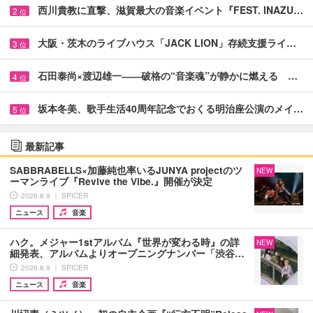
西川貴教に直撃、滋賀最大の音楽イベント『FEST. INAZU…
2
位
大阪・茨木のライブハウス「JACK LION」存続支援ライ…
3
位
石田泰尚×渡辺雄一――破格の“音楽魂”が静かに燃える …
4
位
坂本冬美、歌手生活40周年記念でおくる明治座公演のメイ…
5
位
最新記事
SABBRABELLS×加藤純也率いるJUNYA projectのツ
NEW
ーマンライブ『Revive the Vibe.』開催が決定
2026.8.9 ｜ SPICER
ニュース
音楽
ハク。メジャー1stアルバム『世界が変わる時』の詳
NEW
細発表、アルバムよりオープニングナンバー「渋谷…
2026.8.9 ｜ SPICER
ニュース
音楽