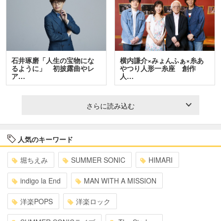
石井琢磨「人生の宝物にな
横内謙介×みょんふぁ×糸あ
るように」 初披露曲やレ
やつり人形一糸座 創作
ア…
人…
さらに読み込む
人気のキーワード
堀ちえみ
SUMMER SONIC
HIMARI
indigo la End
MAN WITH A MISSION
洋楽POPS
洋楽ロック