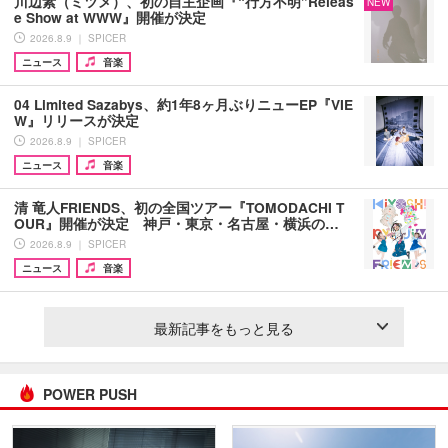
川辺素（ミツメ）、初の自主企画『“行方不明”Releas
NEW
e Show at WWW』開催が決定
2026.8.9 ｜ SPICER
ニュース
音楽
04 Limited Sazabys、約1年8ヶ月ぶりニューEP『VIE
W』リリースが決定
2026.8.9 ｜ SPICER
ニュース
音楽
清 竜人FRIENDS、初の全国ツアー『TOMODACHI T
OUR』開催が決定 神戸・東京・名古屋・横浜の…
2026.8.9 ｜ SPICER
ニュース
音楽
最新記事をもっと見る
POWER PUSH