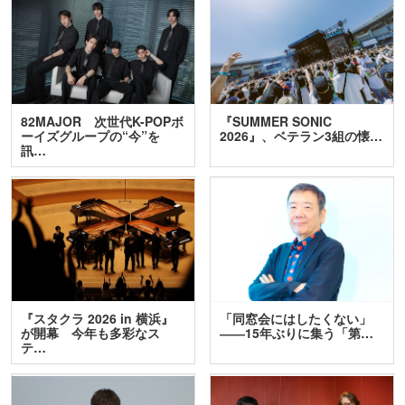
82MAJOR 次世代K-POPボ
『SUMMER SONIC
ーイズグループの“今”を
2026』、ベテラン3組の懐…
訊…
『スタクラ 2026 in 横浜』
「同窓会にはしたくない」
が開幕 今年も多彩なス
――15年ぶりに集う「第…
テ…