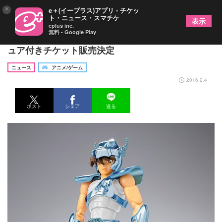
×
e＋(イープラス)アプリ - チケッ
ト・ニュース・スマチケ
表示
eplus inc.
無料 - Google Play
【聖闘士星矢30周年展】貴重なペガサス星矢フィギ
ュア付きチケット販売決定
ニュース
アニメ/ゲーム
2016.2.4
ポスト
シェア
送る