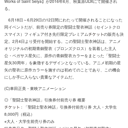
Works of Saint Seiya】が2016年6月、秋葉原UDXにて開催され
る。
6月18日～6月29日の12日間にわたって開催されることになった
同イベントだが、前売り券限定の聖闘士聖衣神話（セイントクロ
スマイス）フィギュア付き先行限定プレミアム
の販売も決
定。2月4日より受付を開始する。この聖闘士聖衣神話は、アニメ
オリジナルの初期青銅聖衣（ブロンズクロス）を装着した主人
公・ペガサス星矢に、原作の青銅聖衣カラーをまとった「聖闘士
星矢30周年」を象徴するデザインとなっている。アニメ初期の星
矢の聖衣に原作カラーを施すのは初めてのことであり、この機会
にしか手に入らない貴重なアイテムだ。
(C)車田正美・東映アニメーション
◎「聖闘士聖衣神話」引換券付前売り券 概要
：「聖闘士聖衣神話」引換券付前売り券 大人・大学生
8,000円（税込）
※大人・大学生前売り券のみ