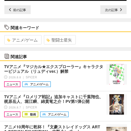
前の記事
次の記事
関連キーワード
アニメ/ゲーム
聖闘士星矢
関連記事
TVアニメ『マジカル★エクスプローラー』キャラクタ
ービジュアル（リュディver.）解禁
2026.8.8 ｜ SPICER
ニュース
アニメ/ゲーム
TVアニメ『ロメリア戦記』追加キャストに千葉翔也、
梶原岳人、堀江瞬、綿貫竜之介！PV第1弾公開
2026.8.7 ｜ SPICER
ニュース
動画
アニメ/ゲーム
アニメ10周年に乾杯！『文豪ストレイドッグス ART