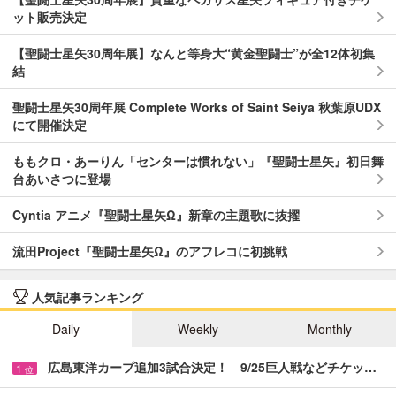
ット販売決定
【聖闘士星矢30周年展】なんと等身大“黄金聖闘士”が全12体初集
結
聖闘士星矢30周年展 Complete Works of Saint Seiya 秋葉原UDX
にて開催決定
ももクロ・あーりん「センターは慣れない」『聖闘士星矢』初日舞
台あいさつに登場
Cyntia アニメ『聖闘士星矢Ω』新章の主題歌に抜擢
流田Project『聖闘士星矢Ω』のアフレコに初挑戦
人気記事ランキング
Daily
Weekly
Monthly
広島東洋カープ追加3試合決定！ 9/25巨人戦などチケッ…
1
位