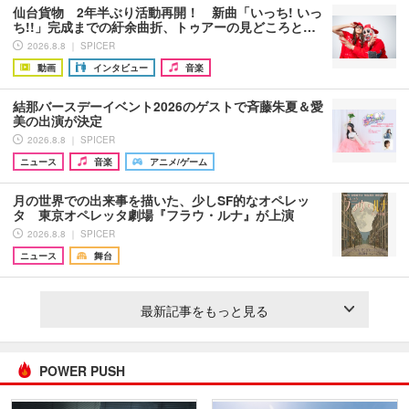
仙台貨物 2年半ぶり活動再開！ 新曲「いっち! いっ
ち!!」完成までの紆余曲折、トゥアーの見どころと…
2026.8.8 ｜ SPICER
動画
インタビュー
音楽
結那バースデーイベント2026のゲストで斉藤朱夏＆愛
美の出演が決定
2026.8.8 ｜ SPICER
ニュース
音楽
アニメ/ゲーム
月の世界での出来事を描いた、少しSF的なオペレッ
タ 東京オペレッタ劇場『フラウ・ルナ』が上演
2026.8.8 ｜ SPICER
ニュース
舞台
最新記事をもっと見る
POWER PUSH