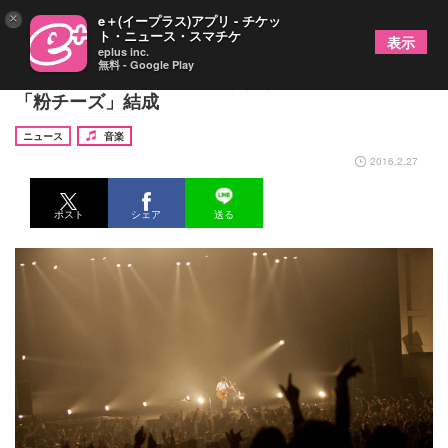
×
e＋(イープラス)アプリ - チケッ
ト・ニュース・スマチケ
表示
eplus inc.
無料 - Google Play
スガシカオ＆高橋優、“かけすぎ部総会”でユニット
「粉チーズ」結成
ニュース
音楽
2016.2.27
ポスト
シェア
送る