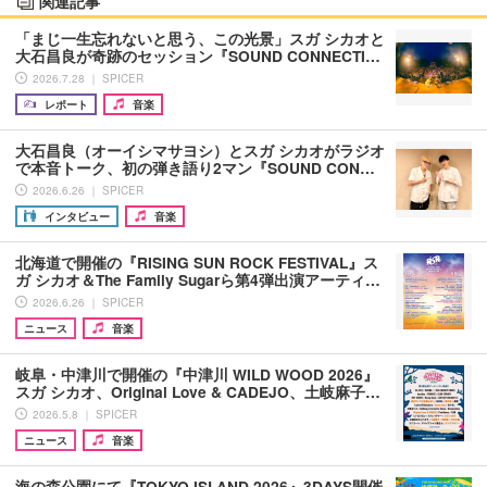
関連記事
「まじ一生忘れないと思う、この光景」スガ シカオと
大石昌良が奇跡のセッション『SOUND CONNECTI…
2026.7.28 ｜ SPICER
レポート
音楽
大石昌良（オーイシマサヨシ）とスガ シカオがラジオ
で本音トーク、初の弾き語り2マン『SOUND CON…
2026.6.26 ｜ SPICER
インタビュー
音楽
北海道で開催の『RISING SUN ROCK FESTIVAL』ス
ガ シカオ＆The Family Sugarら第4弾出演アーティ…
2026.6.26 ｜ SPICER
ニュース
音楽
岐阜・中津川で開催の『中津川 WILD WOOD 2026』
スガ シカオ、Original Love & CADEJO、土岐麻子…
2026.5.8 ｜ SPICER
ニュース
音楽
海の森公園にて『TOKYO ISLAND 2026』3DAYS開催