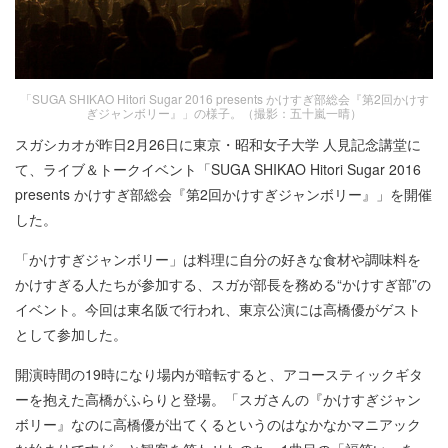
「SUGA SHIKAO Hitori Sugar 2016 presents かけすぎ部総会『第2回かけす
ぎジャンボリー』」の様子。（撮影：五十嵐一晴）
スガシカオが昨日2月26日に東京・昭和女子大学 人見記念講堂に
て、ライブ＆トークイベント「SUGA SHIKAO Hitori Sugar 2016
presents かけすぎ部総会『第2回かけすぎジャンボリー』」を開催
した。
「かけすぎジャンボリー」は料理に自分の好きな食材や調味料を
かけすぎる人たちが参加する、スガが部長を務める“かけすぎ部”の
イベント。今回は東名阪で行われ、東京公演には高橋優がゲスト
として参加した。
開演時間の19時になり場内が暗転すると、アコースティックギタ
ーを抱えた高橋がふらりと登場。「スガさんの『かけすぎジャン
ボリー』なのに高橋優が出てくるというのはなかなかマニアック