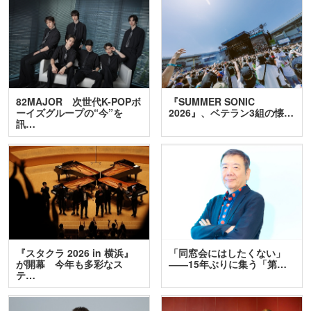
82MAJOR 次世代K-POPボ
『SUMMER SONIC
ーイズグループの“今”を
2026』、ベテラン3組の懐…
訊…
『スタクラ 2026 in 横浜』
「同窓会にはしたくない」
が開幕 今年も多彩なス
――15年ぶりに集う「第…
テ…