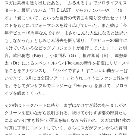
スガは高橋を送り出したあと、「ふるえる手」でソロライブをス
タート。最新アルバム「THE LAST」からのナンバーや、「19
才」「愛について」といった自身の代表曲を織り交ぜたセットリ
ストをもとにパフォーマンスを繰り広げていった。また彼は「今
年デビュー19周年なんですが、まさかこんな人生になるとは思い
もしなかった」としみじみ過去を振り返り、「デビュー20周年に
向けていろいろなビッグプロジェクトが進行しています！」と明
言。武部聡志（Key）、小倉博和（G）、根岸孝旨（B）、屋敷豪
太（Dr）によるスペシャルバンドkokuaの新作を初夏にリリースす
ることをアナウンスし、「ヤバイですよ！ すごいいい曲がいっぱ
いできて。6月には全国ツアー！」とうれしそうにファンに報告す
る。そしてダンサブルでエッジーな「Re:you」を届けて、ソロラ
イブを締めくくった。
その後はトークパートに移り、まずはかけすぎ部のあらましがス
クリーンを使いながら説明される。続けてかけすぎ部の部員たち
による“かけすぎ報告”が写真を映しながら行われ、スガは1枚1枚の
写真に丁寧にコメントしていく。さらにスガがファンからの質問
に答えるコーナーも設けられ、その最中にステージ袖にいた高橋