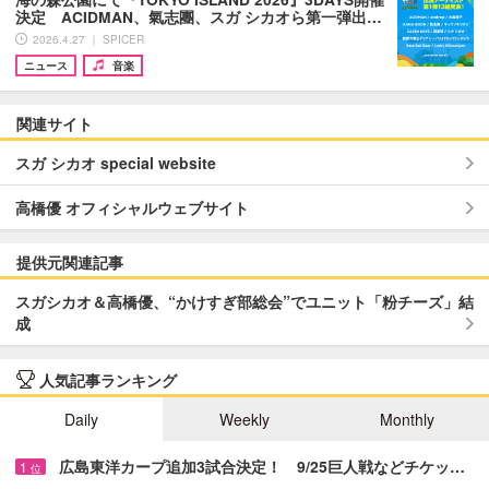
決定 ACIDMAN、氣志團、スガ シカオら第⼀弾出…
2026.4.27 ｜ SPICER
ニュース
音楽
関連サイト
スガ シカオ special website
高橋優 オフィシャルウェブサイト
提供元関連記事
スガシカオ＆高橋優、“かけすぎ部総会”でユニット「粉チーズ」結
成
人気記事ランキング
Daily
Weekly
Monthly
広島東洋カープ追加3試合決定！ 9/25巨人戦などチケッ…
1
位