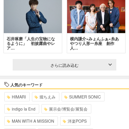
石井琢磨「人生の宝物にな
横内謙介×みょんふぁ×糸あ
るように」 初披露曲やレ
やつり人形一糸座 創作
ア…
人…
さらに読み込む
人気のキーワード
HIMARI
堀ちえみ
SUMMER SONIC
indigo la End
展示会/博覧会/展覧会
MAN WITH A MISSION
洋楽POPS