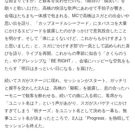
な始まりですが」と観客を笑わせたのち、1曲目の「福笑い」を
朗々と歌い上げた。高橋の快活な歌声にあわせて手拍子が響き、
会場はたちまち一体感で包まれる。MCで高橋はスガとの出会いや
思い出を語り、「カップヌードルシーフード」にタバスコを大量
にかけるエピソードを披露したのがきっかけで意気投合したこと
を明かす。そして「体によくないけど、これからもかけすぎよう
と思いました」と、スガに“かけすぎ部”の一員として認められた喜
びを語り、ライブを再開。これからの季節に似合う「さくらのう
た」やアグレッシブな「BE RIGHT」、会場にハッピーな空気をも
たらす「明日はきっといい日になる」を届けた。
続いてスガがステージに現れ、セッションがスタート。ガッチリ
と握手を交わした2人は、高橋の「駱駝」を披露し、息の合ったハ
ーモニーで観客を酔わせる。続いての曲に入る前に、客席から
「ユニット名は？」という声があがり、スガがスパゲティにかけ
すぎてしまう「粉チーズ」をユニット名として決める一幕も。無
事ユニット名が決まったところで、2人は「Progress」を熱唱して
セッションを終えた。