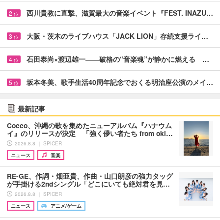
西川貴教に直撃、滋賀最大の音楽イベント『FEST. INAZU…
2
位
大阪・茨木のライブハウス「JACK LION」存続支援ライ…
3
位
石田泰尚×渡辺雄一――破格の“音楽魂”が静かに燃える …
4
位
坂本冬美、歌手生活40周年記念でおくる明治座公演のメイ…
5
位
最新記事
Cocco、沖縄の歌を集めたニューアルバム『ハナウム
イ』のリリースが決定 「強く儚い者たち from oki…
2026.8.8 ｜ SPICER
ニュース
音楽
RE-GE、作詞・畑亜貴、作曲・山口朗彦の強力タッグ
が手掛ける2ndシングル「どこにいても絶対君を見…
2026.8.8 ｜ SPICER
ニュース
アニメ/ゲーム