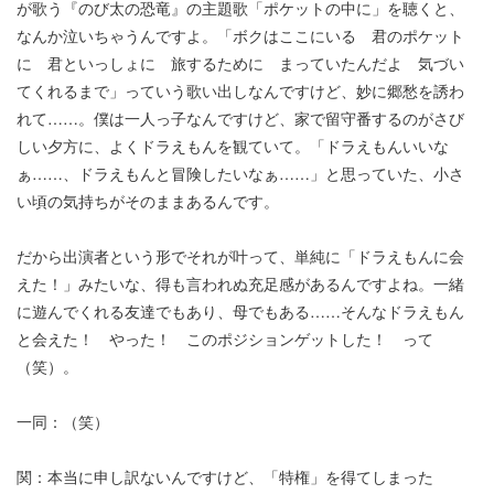
が歌う『のび太の恐竜』の主題歌「ポケットの中に」を聴くと、
なんか泣いちゃうんですよ。「ボクはここにいる 君のポケット
に 君といっしょに 旅するために まっていたんだよ 気づい
てくれるまで」っていう歌い出しなんですけど、妙に郷愁を誘わ
れて……。僕は一人っ子なんですけど、家で留守番するのがさび
しい夕方に、よくドラえもんを観ていて。「ドラえもんいいな
ぁ……、ドラえもんと冒険したいなぁ……」と思っていた、小さ
い頃の気持ちがそのままあるんです。
だから出演者という形でそれが叶って、単純に「ドラえもんに会
えた！」みたいな、得も言われぬ充足感があるんですよね。一緒
に遊んでくれる友達でもあり、母でもある……そんなドラえもん
と会えた！ やった！ このポジションゲットした！ って
（笑）。
一同：（笑）
関：本当に申し訳ないんですけど、「特権」を得てしまった