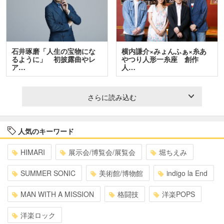
石井琢磨「人生の宝物にな
横内謙介×みょんふぁ×糸あ
るように」 初披露曲やレ
やつり人形一糸座 創作
ア…
人…
さらに読み込む
人気のキーワード
HIMARI
展示会/博覧会/展覧会
堀ちえみ
SUMMER SONIC
美術館/博物館
indigo la End
MAN WITH A MISSION
格闘技
洋楽POPS
洋楽ロック