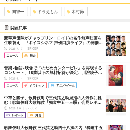
関智一
ドラえもん
木村昴
関連記事
豪華声優陣がチャップリン・ロイドの名作無声映画を
生吹替え 『ボイスシネマ 声優口演ライブ』の開催…
2026.7.17 ｜ SPICER
ニュース
舞台
音楽×物語×映像で『のだめカンタービレ』を再現する
コンサート、18歳以下の無料招待が決定、川澄綾子…
2026.4.14 ｜ SPICER
ニュース
クラシック
アニメ/ゲーム
中車と團子、歌舞伎町で三代猿之助屈指の人気作に挑
む！歌舞伎町大歌舞伎『獨道中五十三驛』会見レポ…
2026.2.6 ｜ SPICER
レポート
舞台
歌舞伎町大歌舞伎 三代猿之助四十八撰の内『獨道中五