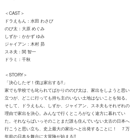
＜CAST＞
ドラえもん：水田 わさび
のび太：大原 めぐみ
しずか：かかず ゆみ
ジャイアン：木村 昴
スネ夫：関 智一
ドラミ：千秋
＜STORY＞
「決心したぞ！僕は家出する!!」
家でも学校でも叱られてばかりののび太は、家出をしようと思い
立つが、どこに行っても持ち主のいない土地はないことを知る。
そして、ドラえもん、しずか、ジャイアン、スネ夫もそれぞれの
理由で家出を決心。みんなで行くところがなく途方に暮れてい
た。それならばいっそのことまだ誰も住んでいない太古の日本へ
行こうと思い立ち、史上最大の家出へと出発することに！ ７万
年前の日本を舞台に大冒険が始まる!!