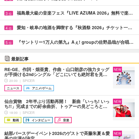
福島最大級の音楽フェス『LIVE AZUMA 2026』無料で楽…
3
位
愛知・岐阜の地酒を満喫する『秋酒祭 2026』チケット一…
4
位
『サントリー1万人の第九』Aぇ! groupの佐野晶哉が合唱…
5
位
最新記事
RE-GE、作詞・畑亜貴、作曲・山口朗彦の強力タッグ
NEW
が手掛ける2ndシングル「どこにいても絶対君を見…
20:00 ｜ SPICER
ニュース
アニメ/ゲーム
仙台貨物 2年半ぶり活動再開！ 新曲「いっち! いっ
NEW
ち!!」完成までの紆余曲折、トゥアーの見どころと…
18:00 ｜ SPICER
動画
インタビュー
音楽
結那バースデーイベント2026のゲストで斉藤朱夏＆愛
NEW
美の出演が決定