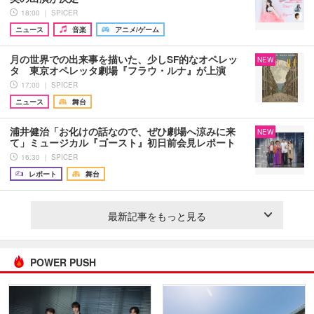
18:00 ｜ SPICER
ニュース
音楽
アニメ/ゲーム
月の世界での出来事を描いた、少しSF的なオペレッ
NEW
タ 東京オペレッタ劇場『フラウ・ルナ』が上演
17:00 ｜ SPICER
ニュース
舞台
浦井健治「お化けの話なので、ぜひ劇場へ涼みに来
NEW
て」ミュージカル『ゴースト』初日前会見レポート
16:30 ｜ SPICER
レポート
舞台
最新記事をもっと見る
POWER PUSH