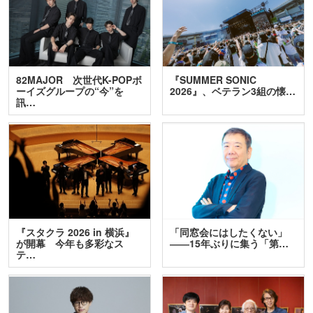
82MAJOR 次世代K-POPボ
『SUMMER SONIC
ーイズグループの“今”を
2026』、ベテラン3組の懐…
訊…
『スタクラ 2026 in 横浜』
「同窓会にはしたくない」
が開幕 今年も多彩なス
――15年ぶりに集う「第…
テ…