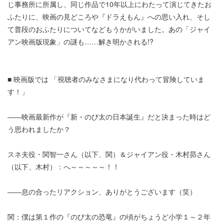
じ事務所に所属し、同じ作品で10年以上にわたって演じてきたお
ふたりに、映画の見どころや『ドラえもん』への思い入れ、そし
て普段のおふたりについてなどもうかがいました。あの「ジャイ
アン映画版現象」の謎も……解き明かされる!?
■ 映画版では 「視聴者のみなさまになり代わって冒険していま
す！」
――映画最新作が『新・のび太の日本誕生』だと決まった時はど
う思われましたか？
スネ夫役・関智一さん（以下、関）＆ジャイアン役・木村昴さん
（以下、木村）：へ～～～～～！！
――息の合ったリアクション、ありがとうございます（笑）
関：僕は第１作の『のび太の恐竜』の頃がちょうど小学１～２年