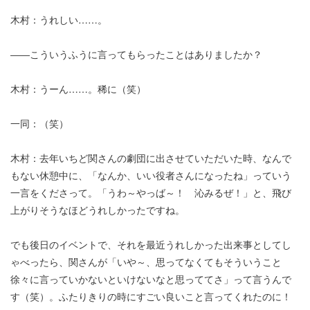
木村：うれしい……。
――こういうふうに言ってもらったことはありましたか？
木村：うーん……。稀に（笑）
一同：（笑）
木村：去年いちど関さんの劇団に出させていただいた時、なんで
もない休憩中に、「なんか、いい役者さんになったね」っていう
一言をくださって。「うわ～やっば～！ 沁みるぜ！」と、飛び
上がりそうなほどうれしかったですね。
でも後日のイベントで、それを最近うれしかった出来事としてし
ゃべったら、関さんが「いや～、思ってなくてもそういうこと
徐々に言っていかないといけないなと思っててさ」って言うんで
す（笑）。ふたりきりの時にすごい良いこと言ってくれたのに！