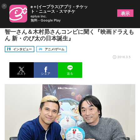
×
e＋(イープラス)アプリ - チケッ
ト・ニュース・スマチケ
表示
eplus inc.
無料 - Google Play
リアルではスネ夫が師匠でジャイアンが弟子!? 関
智一さん＆木村昴さんコンビに聞く『映画ドラえも
ん 新・のび太の日本誕生』
インタビュー
アニメ/ゲーム
2016.3.5
ポスト
シェア
送る