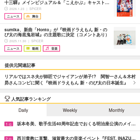
十三驛』メインビジュアル＆「こえかぶ」キャスト…
2026.1.23 ｜ SPICER
ニュース
舞台
sumika、新曲「Honto」が『映画ドラえもん 新・の
び太の海底鬼岩城』の主題歌に決定（コメントあり）
2025.11.30 ｜ SPICER
ニュース
動画
音楽
提供元関連記事
リアルではスネ夫が師匠でジャイアンが弟子!? 関智一さん＆木村
昴さんコンビに聞く『映画ドラえもん 新・のび太の日本誕生』
人気記事ランキング
Daily
Weekly
Monthly
坂本冬美、歌手生活40周年記念でおくる明治座公演のメイ…
1
位
西川貴教に直撃、滋賀最大の音楽イベント『FEST. INAZU…
2
位