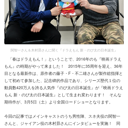
関智一さん＆木村昴さんに聞く『ドラえもん 新・のび太の日本誕生』
「春はドラえもん！」ということで、2016年のも『映画ドラえ
もん』の時期がやって来ました！ 2015年に35周年を迎え、36年
目となる最新作は、原作者の藤子・F・不二雄さんが製作総指揮と
して初めて参加した、記念碑的作品であり、シリーズ歴代１位の
動員数420万人を誇る人気作『のび太の日本誕生』が『映画ドラえ
もん 新・のび太の日本誕生』として生まれ変わります！ そんな
期待作が、3月5日（土）より全国ロードショーとなります。
今回の記事ではメインキャストのうち男性陣、スネ夫役の関智一
さんと、ジャイアン役の木村昴さんにインタビューを実施！ 同