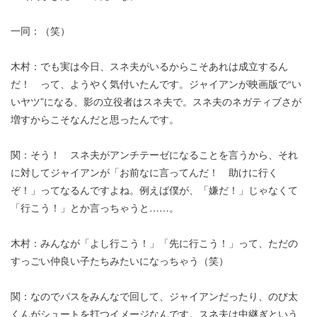
一同：（笑）
木村：でも実は今日、スネ夫がいるからこそあれは成立するん
だ！ って、ようやく気付いたんです。ジャイアンが映画版で“い
いヤツ”になる、影の立役者はスネ夫で。スネ夫のネガティブさが
増すからこそなんだと思ったんです。
関：そう！ スネ夫がアンチテーゼになることを言うから、それ
に対してジャイアンが「お前なに言ってんだ！ 助けに行く
ぞ！」ってなるんですよね。例えば僕が、「嫌だ！」じゃなくて
「行こう！」とか言っちゃうと……。
木村：みんなが「よし行こう！」「先に行こう！」って、ただの
すっごい仲良い子たちみたいになっちゃう（笑）
関：なのでパスをみんなで回して、ジャイアンだったり、のび太
くんがシュートを打つイメージなんです。スネ夫は中継ぎという