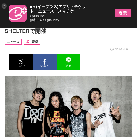
×
e＋(イープラス)アプリ - チケッ
ト・ニュース・スマチケ
表示
eplus inc.
無料 - Google Play
TOTALFATが男性限定 / 女性限定ライヴを下北沢
SHELTERで開催
ニュース
音楽
2016.4.6
ポスト
シェア
送る