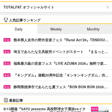
TOTALFAT オフィシャルサイト
人気記事ランキング
Daily
Weekly
Monthly
熊本県人吉市の野外音楽フェス『Rural Act'26』TENDOU…
1
位
埼玉であらたな文具販売イベントがスタート 『まるっと…
2
位
福島最大級の音楽フェス『LIVE AZUMA 2026』無料で楽…
3
位
『キングダム』連載20周年記念「キンキンキングダム」渋…
4
位
静岡県焼津市であらたな夏フェス『BON BON BON 2026…
5
位
最新記事
9/13開催『SATO presents 高校野球女子選抜vsイチ
NEW