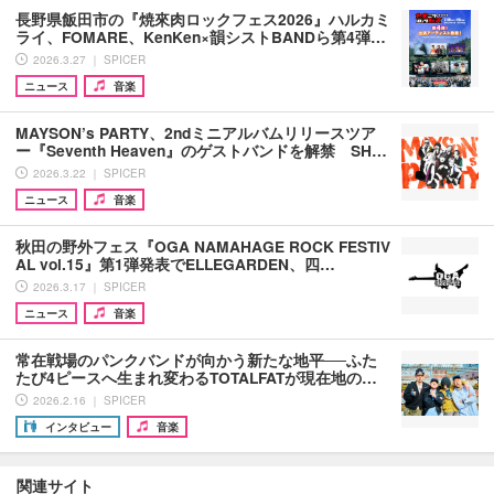
長野県飯田市の『焼來肉ロックフェス2026』ハルカミ
ライ、FOMARE、KenKen×韻シストBANDら第4弾…
2026.3.27 ｜ SPICER
ニュース
音楽
MAYSON’s PARTY、2ndミニアルバムリリースツア
ー『Seventh Heaven』のゲストバンドを解禁 SH…
2026.3.22 ｜ SPICER
ニュース
音楽
秋田の野外フェス『OGA NAMAHAGE ROCK FESTIV
AL vol.15』第1弾発表でELLEGARDEN、四…
2026.3.17 ｜ SPICER
ニュース
音楽
常在戦場のパンクバンドが向かう新たな地平──ふた
たび4ピースへ生まれ変わるTOTALFATが現在地の…
2026.2.16 ｜ SPICER
インタビュー
音楽
関連サイト