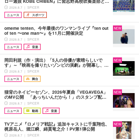
ロー選抜 KOBE CHIBEN』に習志野高校吹奏楽部と…
2026.8.7 ｜ SPICER
ニュース
スポーツ
omeme tenten、今年最後のワンマンライブ『ten out
NEW
of ten 〜one man〜』を11月に開催決定
2026.8.7 ｜ SPICER
ニュース
音楽
岡田利規（作・演出）「5人の俳優が素晴らしいで
NEW
す」～『映画を撮りたいゾンビの演劇』が開幕し、…
2026.8.7 ｜ SPICER
ニュース
舞台
猫背のネイビーセゾン、2026年夏曲「VEGAVEGA」
NEW
のMV公開 「あっちいんだから！」のスタンプ配…
2026.8.7 ｜ SPICER
ニュース
動画
音楽
TVアニメ『ロメリア戦記』追加キャストに千葉翔也、
NEW
梶原岳人、堀江瞬、綿貫竜之介！PV第1弾公開
2026.8.7 ｜ SPICER