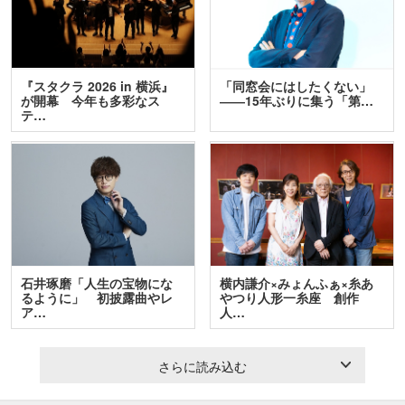
『スタクラ 2026 in 横浜』
「同窓会にはしたくない」
が開幕 今年も多彩なス
――15年ぶりに集う「第…
テ…
石井琢磨「人生の宝物にな
横内謙介×みょんふぁ×糸あ
るように」 初披露曲やレ
やつり人形一糸座 創作
ア…
人…
さらに読み込む