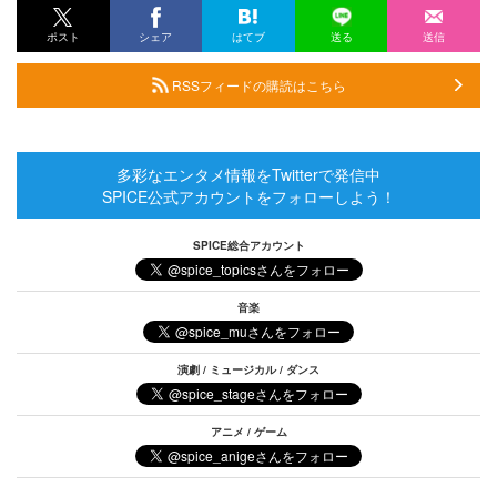
ポスト
シェア
はてブ
送る
送信
RSSフィードの購読はこちら
多彩なエンタメ情報をTwitterで発信中
SPICE公式アカウントをフォローしよう！
SPICE総合アカウント
音楽
演劇 / ミュージカル / ダンス
アニメ / ゲーム