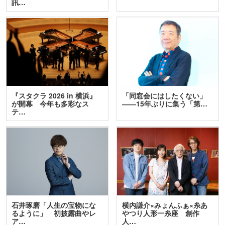
訊…
『スタクラ 2026 in 横浜』
「同窓会にはしたくない」
が開幕 今年も多彩なス
――15年ぶりに集う「第…
テ…
石井琢磨「人生の宝物にな
横内謙介×みょんふぁ×糸あ
るように」 初披露曲やレ
やつり人形一糸座 創作
ア…
人…