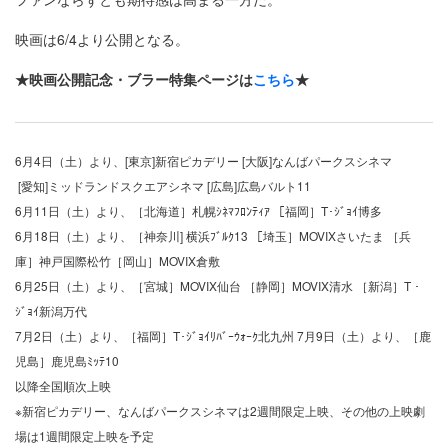
映画は6/4より公開となる。
★映画公開記念・ブラー特集ページは
こちら
★
6月4日（土）より、[東京]新宿ピカデリー [大阪]なんばパークスシネマ
[愛知]ミッドランドスクエアシネマ [広島]広島バルト11
6月11日（土）より、［北海道］札幌ｼﾈﾏﾌﾛﾝﾃｨｱ ［福岡］T･ｼﾞｮｲ博多
6月18日（土）より、［神奈川] 横浜ﾌﾞﾙｸ13 ［埼玉］MOVIXさいたま ［兵
庫］神戸国際松竹［岡山］MOVIX倉敷
6月25日（土）より、［宮城］MOVIX仙台 ［静岡］MOVIX清水 ［新潟］T・
ｼﾞｮｲ新潟万代
7月2日（土）より、［福岡］T･ｼﾞｮｲﾘﾊﾞｰｳｫｰｸ北九州 7月9日（土）より、［鹿
児島］鹿児島ﾐｯﾃ10
以降全国順次上映
※新宿ピカデリー、なんばパークスシネマは2週間限定上映、その他の上映劇
場は1週間限定上映を予定