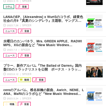
2024.3.15 ｜ SPICER
コラム
音楽
LANAのEP、[Alexandros] x WurtSのコラボ、緑黄色
社会の月9『真夏のシンデレラ』主題歌、ヤングス…
2023.7.26 ｜ SPICER
ニュース
音楽
水曜日のカンパネラ、Mrs. GREEN APPLE、RADWI
MPS、XGの新曲など『New Music Wednes…
2023.7.5 ｜ SPICER
ニュース
音楽
ブラー、新作アルバム『The Ballad of Darren』国内
盤CDのトラックリストを公開 ボーナス・トラッ…
2023.6.12 ｜ SPICER
ニュース
動画
音楽
ceroのアルバム、椎名林檎の新曲、Awich、NENE、L
ANA、MaRIのコラボなど『New Music Wednesd…
2023.5.24 ｜ SPICER
特集
音楽