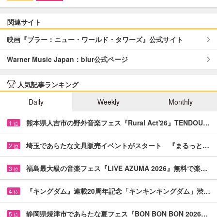
関連サイト
映画『ブラー：ニュー・ワールド・タワーズ』公式サイト
Warner Music Japan：blur公式ページ
人気記事ランキング
Daily
Weekly
Monthly
熊本県人吉市の野外音楽フェス『Rural Act'26』TENDOU…
1
位
埼玉であらたな文具販売イベントがスタート 『まるっと…
2
位
福島最大級の音楽フェス『LIVE AZUMA 2026』無料で楽…
3
位
『キングダム』連載20周年記念「キンキンキングダム」渋…
4
位
静岡県焼津市であらたな夏フェス『BON BON BON 2026…
5
位