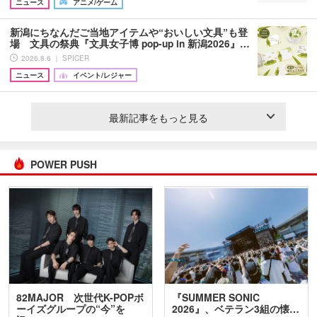
ニュース
アニメ/ゲーム
新潟にちなんだご当地アイテムや“おいしい文具”も登
場 文具の祭典『文具女子博 pop-up in 新潟2026』…
2026.8.6 ｜ SPICER
ニュース
イベント/レジャー
最新記事をもっと見る
POWER PUSH
82MAJOR 次世代K-POPボ
『SUMMER SONIC
ーイズグループの“今”を
2026』、ベテラン3組の懐…