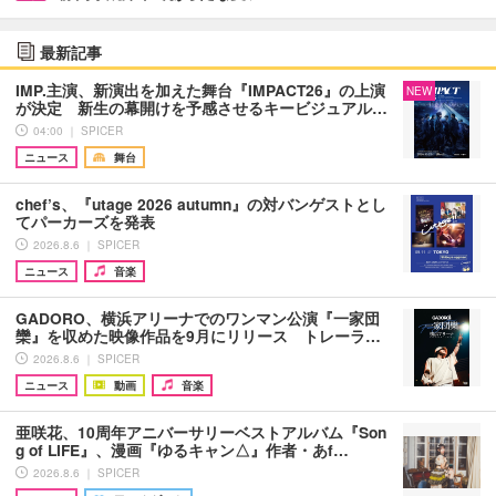
最新記事
IMP.主演、新演出を加えた舞台『IMPACT26』の上演
NEW
が決定 新生の幕開けを予感させるキービジュアル…
04:00 ｜ SPICER
ニュース
舞台
chef’s、『utage 2026 autumn』の対バンゲストとし
てパーカーズを発表
2026.8.6 ｜ SPICER
ニュース
音楽
GADORO、横浜アリーナでのワンマン公演『一家団
欒』を収めた映像作品を9月にリリース トレーラ…
2026.8.6 ｜ SPICER
ニュース
動画
音楽
亜咲花、10周年アニバーサリーベストアルバム『Son
g of LIFE』、漫画『ゆるキャン△』作者・あf…
2026.8.6 ｜ SPICER